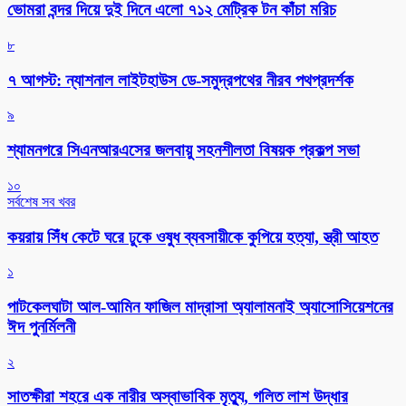
ভোমরা বন্দর দিয়ে দুই দিনে এলো ৭১২ মেট্রিক টন কাঁচা মরিচ
৮
৭ আগস্ট: ন্যাশনাল লাইটহাউস ডে-সমুদ্রপথের নীরব পথপ্রদর্শক
৯
শ্যামনগরে সিএনআরএসের জলবায়ু সহনশীলতা বিষয়ক প্রকল্প সভা
১০
সর্বশেষ সব খবর
কয়রায় সিঁধ কেটে ঘরে ঢুকে ওষুধ ব্যবসায়ীকে কুপিয়ে হত্যা, স্ত্রী আহত
১
পাটকেলঘাটা আল-আমিন ফাজিল মাদ্রাসা অ্যালামনাই অ্যাসোসিয়েশনের
ঈদ পুনর্মিলনী
২
সাতক্ষীরা শহরে এক নারীর অস্বাভাবিক মৃত্যু, গলিত লাশ উদ্ধার