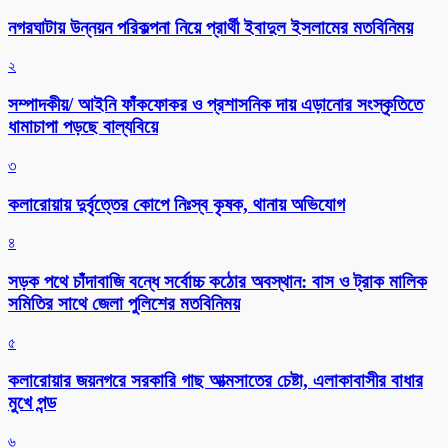
নগরঘাটায় উন্নয়ন পরিকল্পনা নিয়ে প্রার্থী ইবাদুল ইসলামের মতবিনিময়
২
সম্পাদকীয়/ আইনি ফাঁকফোকর ও প্রশাসনিক দায় এড়ানোর সংস্কৃতিতে
ধামাচাপা পড়ছে বাল্যবিয়ে
৩
কলারোয়ায় দুর্বৃত্তের কোপে নিঃস্ব কৃষক, থানায় অভিযোগ
৪
সড়ক পথে চাঁদাবাজি বন্ধে সর্বোচ্চ কঠোর অবস্থান: বাস ও ট্রাক মালিক
সমিতির সাথে জেলা পুলিশের মতবিনিময়
৫
কলারোয়ার জয়নগরে সরকারি গাছ আত্মসাতের চেষ্টা, এলাকাবাসীর বাধার
মুখে পন্ড
৬