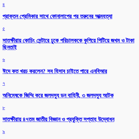
৪
প্রাক্তন প্রেমিকার সাথে ফোনালাপের পর তরুনের আত্মহত্যা
৫
সাতক্ষীরায় কোচিং সেন্টারে ঢুকে পরিচালককে কুপিয়ে পিটিয়ে জখম ও টাকা
ছিনতাই
৬
ঈদে কত খরচ করলেন? সব হিসাব চাইতে পারে এনবিআর
৭
অনিমেষকে জিম্মি করে জলদস্যু ডন বাহিনী, ৩ জলদস্যু আটক
৮
সাতক্ষীরায় ৪৭তম জাতীয় বিজ্ঞান ও প্রযুক্তি সপ্তাহ উদ্বোধন
৯