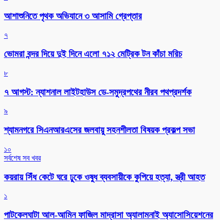
আশাশুনিতে পৃথক অভিযানে ৩ আসামি গ্রেপ্তার
৭
ভোমরা বন্দর দিয়ে দুই দিনে এলো ৭১২ মেট্রিক টন কাঁচা মরিচ
৮
৭ আগস্ট: ন্যাশনাল লাইটহাউস ডে-সমুদ্রপথের নীরব পথপ্রদর্শক
৯
শ্যামনগরে সিএনআরএসের জলবায়ু সহনশীলতা বিষয়ক প্রকল্প সভা
১০
সর্বশেষ সব খবর
কয়রায় সিঁধ কেটে ঘরে ঢুকে ওষুধ ব্যবসায়ীকে কুপিয়ে হত্যা, স্ত্রী আহত
১
পাটকেলঘাটা আল-আমিন ফাজিল মাদ্রাসা অ্যালামনাই অ্যাসোসিয়েশনের