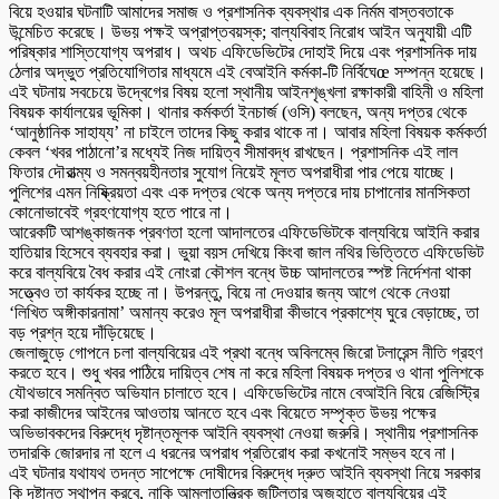
বিয়ে হওয়ার ঘটনাটি আমাদের সমাজ ও প্রশাসনিক ব্যবস্থার এক নির্মম বাস্তবতাকে
উন্মেচিত করেছে। উভয় পক্ষই অপ্রাপ্তবয়স্ক; বাল্যবিবাহ নিরোধ আইন অনুযায়ী এটি
পরিষ্কার শাস্তিযোগ্য অপরাধ। অথচ এফিডেভিটের দোহাই দিয়ে এবং প্রশাসনিক দায়
ঠেলার অদ্ভুত প্রতিযোগিতার মাধ্যমে এই বেআইনি কর্মকা-টি নির্বিঘেœ সম্পন্ন হয়েছে।
এই ঘটনায় সবচেয়ে উদ্বেগের বিষয় হলো স্থানীয় আইনশৃঙ্খলা রক্ষাকারী বাহিনী ও মহিলা
বিষয়ক কার্যালয়ের ভূমিকা। থানার কর্মকর্তা ইনচার্জ (ওসি) বলছেন, অন্য দপ্তর থেকে
‘আনুষ্ঠানিক সাহায্য’ না চাইলে তাদের কিছু করার থাকে না। আবার মহিলা বিষয়ক কর্মকর্তা
কেবল ‘খবর পাঠানো’র মধ্যেই নিজ দায়িত্ব সীমাবদ্ধ রাখছেন। প্রশাসনিক এই লাল
ফিতার দৌরাত্ম্য ও সমন্বয়হীনতার সুযোগ নিয়েই মূলত অপরাধীরা পার পেয়ে যাচ্ছে।
পুলিশের এমন নিষ্ক্রিয়তা এবং এক দপ্তর থেকে অন্য দপ্তরে দায় চাপানোর মানসিকতা
কোনোভাবেই গ্রহণযোগ্য হতে পারে না।
আরেকটি আশঙ্কাজনক প্রবণতা হলো আদালতের এফিডেভিটকে বাল্যবিয়ে আইনি করার
হাতিয়ার হিসেবে ব্যবহার করা। ভুয়া বয়স দেখিয়ে কিংবা জাল নথির ভিত্তিতে এফিডেভিট
করে বাল্যবিয়ে বৈধ করার এই নোংরা কৌশল বন্ধে উচ্চ আদালতের স্পষ্ট নির্দেশনা থাকা
সত্ত্বেও তা কার্যকর হচ্ছে না। উপরন্তু, বিয়ে না দেওয়ার জন্য আগে থেকে নেওয়া
‘লিখিত অঙ্গীকারনামা’ অমান্য করেও মূল অপরাধীরা কীভাবে প্রকাশ্যে ঘুরে বেড়াচ্ছে, তা
বড় প্রশ্ন হয়ে দাঁড়িয়েছে।
জেলাজুড়ে গোপনে চলা বাল্যবিয়ের এই প্রথা বন্ধে অবিলম্বে জিরো টলারেন্স নীতি গ্রহণ
করতে হবে। শুধু খবর পাঠিয়ে দায়িত্ব শেষ না করে মহিলা বিষয়ক দপ্তর ও থানা পুলিশকে
যৌথভাবে সমন্বিত অভিযান চালাতে হবে। এফিডেভিটের নামে বেআইনি বিয়ে রেজিস্ট্রি
করা কাজীদের আইনের আওতায় আনতে হবে এবং বিয়েতে সম্পৃক্ত উভয় পক্ষের
অভিভাবকদের বিরুদ্ধে দৃষ্টান্তমূলক আইনি ব্যবস্থা নেওয়া জরুরি। স্থানীয় প্রশাসনিক
তদারকি জোরদার না হলে এ ধরনের অপরাধ প্রতিরোধ করা কখনোই সম্ভব হবে না।
এই ঘটনার যথাযথ তদন্ত সাপেক্ষে দোষীদের বিরুদ্ধে দ্রুত আইনি ব্যবস্থা নিয়ে সরকার
কি দৃষ্টান্ত স্থাপন করবে, নাকি আমলাতান্ত্রিক জটিলতার অজুহাতে বাল্যবিয়ের এই