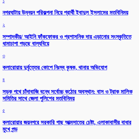
১
নগরঘাটায় উন্নয়ন পরিকল্পনা নিয়ে প্রার্থী ইবাদুল ইসলামের মতবিনিময়
২
সম্পাদকীয়/ আইনি ফাঁকফোকর ও প্রশাসনিক দায় এড়ানোর সংস্কৃতিতে
ধামাচাপা পড়ছে বাল্যবিয়ে
৩
কলারোয়ায় দুর্বৃত্তের কোপে নিঃস্ব কৃষক, থানায় অভিযোগ
৪
সড়ক পথে চাঁদাবাজি বন্ধে সর্বোচ্চ কঠোর অবস্থান: বাস ও ট্রাক মালিক
সমিতির সাথে জেলা পুলিশের মতবিনিময়
৫
কলারোয়ার জয়নগরে সরকারি গাছ আত্মসাতের চেষ্টা, এলাকাবাসীর বাধার
মুখে পন্ড