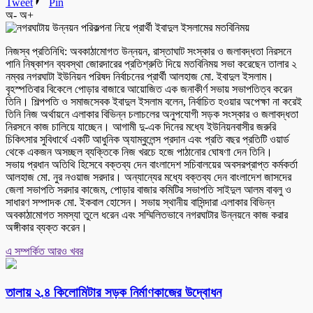
Tweet
Pin
অ-
অ+
নিজস্ব প্রতিনিধি: অবকাঠামোগত উন্নয়ন, রাস্তাঘাট সংস্কার ও জলাবদ্ধতা নিরসনে
পানি নিষ্কাশন ব্যবস্থা জোরদারের প্রতিশ্রুতি দিয়ে মতবিনিময় সভা করেছেন তালার ২
নম্বর নগরঘাটা ইউনিয়ন পরিষদ নির্বাচনের প্রার্থী আলহাজ মো. ইবাদুল ইসলাম।
বৃহস্পতিবার বিকেলে পোড়ার বাজারে আয়োজিত এক জনাকীর্ণ সভায় সভাপতিত্ব করেন
তিনি। শিল্পপতি ও সমাজসেবক ইবাদুল ইসলাম বলেন, নির্বাচিত হওয়ার অপেক্ষা না করেই
তিনি নিজ অর্থায়নে এলাকার বিভিন্ন চলাচলের অনুপযোগী সড়ক সংস্কার ও জলাবদ্ধতা
নিরসনে কাজ চালিয়ে যাচ্ছেন। আগামী দু-এক দিনের মধ্যে ইউনিয়নবাসীর জরুরি
চিকিৎসার সুবিধার্থে একটি আধুনিক অ্যাম্বুলেন্স প্রদান এবং প্রতি বছর প্রতিটি ওয়ার্ড
থেকে একজন অসচ্ছল ব্যক্তিকে নিজ খরচে হজে পাঠানোর ঘোষণা দেন তিনি।
সভায় প্রধান অতিথি হিসেবে বক্তব্য দেন বাংলাদেশ সচিবালয়ের অবসরপ্রাপ্ত কর্মকর্তা
আলহাজ মো. নুর নওয়াজ সরদার। অন্যান্যের মধ্যে বক্তব্য দেন বাংলাদেশ জাসদের
জেলা সভাপতি সরদার কাজেম, পোড়ার বাজার কমিটির সভাপতি সাইদুল আলম বাবলু ও
সাধারণ সম্পাদক মো. ইকবাল হোসেন। সভায় স্থানীয় বাসিন্দারা এলাকার বিভিন্ন
অবকাঠামোগত সমস্যা তুলে ধরেন এবং সম্মিলিতভাবে নগরঘাটার উন্নয়নে কাজ করার
অঙ্গীকার ব্যক্ত করেন।
এ সম্পর্কিত আরও খবর
তালায় ২.৪ কিলোমিটার সড়ক নির্মাণকাজের উদ্বোধন