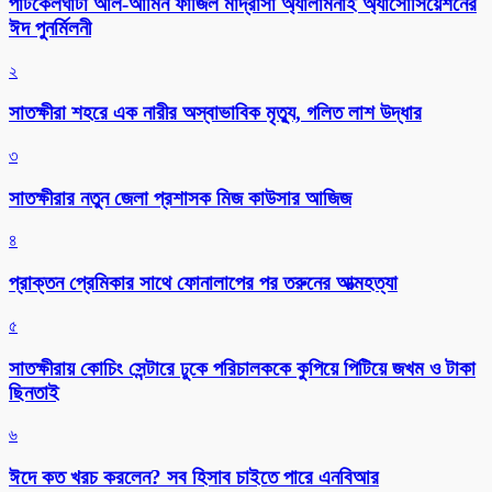
পাটকেলঘাটা আল-আমিন ফাজিল মাদ্রাসা অ্যালামনাই অ্যাসোসিয়েশনের
ঈদ পুনর্মিলনী
২
সাতক্ষীরা শহরে এক নারীর অস্বাভাবিক মৃত্যু, গলিত লাশ উদ্ধার
৩
সাতক্ষীরার নতুন জেলা প্রশাসক মিজ কাউসার আজিজ
৪
প্রাক্তন প্রেমিকার সাথে ফোনালাপের পর তরুনের আত্মহত্যা
৫
সাতক্ষীরায় কোচিং সেন্টারে ঢুকে পরিচালককে কুপিয়ে পিটিয়ে জখম ও টাকা
ছিনতাই
৬
ঈদে কত খরচ করলেন? সব হিসাব চাইতে পারে এনবিআর