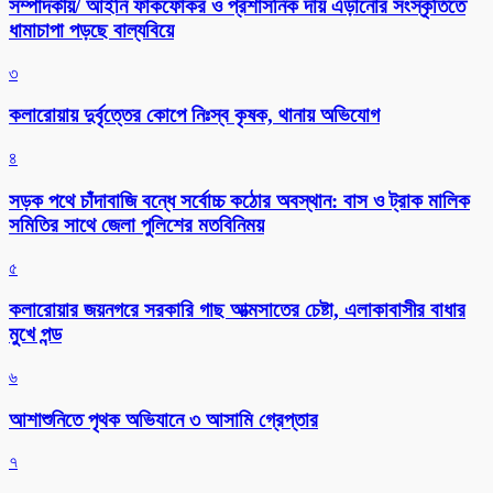
সম্পাদকীয়/ আইনি ফাঁকফোকর ও প্রশাসনিক দায় এড়ানোর সংস্কৃতিতে
ধামাচাপা পড়ছে বাল্যবিয়ে
৩
কলারোয়ায় দুর্বৃত্তের কোপে নিঃস্ব কৃষক, থানায় অভিযোগ
৪
সড়ক পথে চাঁদাবাজি বন্ধে সর্বোচ্চ কঠোর অবস্থান: বাস ও ট্রাক মালিক
সমিতির সাথে জেলা পুলিশের মতবিনিময়
৫
কলারোয়ার জয়নগরে সরকারি গাছ আত্মসাতের চেষ্টা, এলাকাবাসীর বাধার
মুখে পন্ড
৬
আশাশুনিতে পৃথক অভিযানে ৩ আসামি গ্রেপ্তার
৭