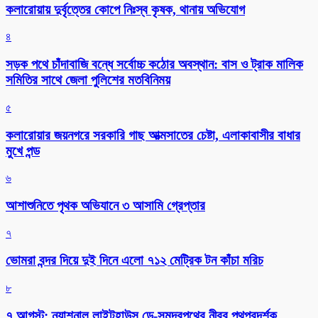
কলারোয়ায় দুর্বৃত্তের কোপে নিঃস্ব কৃষক, থানায় অভিযোগ
৪
সড়ক পথে চাঁদাবাজি বন্ধে সর্বোচ্চ কঠোর অবস্থান: বাস ও ট্রাক মালিক
সমিতির সাথে জেলা পুলিশের মতবিনিময়
৫
কলারোয়ার জয়নগরে সরকারি গাছ আত্মসাতের চেষ্টা, এলাকাবাসীর বাধার
মুখে পন্ড
৬
আশাশুনিতে পৃথক অভিযানে ৩ আসামি গ্রেপ্তার
৭
ভোমরা বন্দর দিয়ে দুই দিনে এলো ৭১২ মেট্রিক টন কাঁচা মরিচ
৮
৭ আগস্ট: ন্যাশনাল লাইটহাউস ডে-সমুদ্রপথের নীরব পথপ্রদর্শক