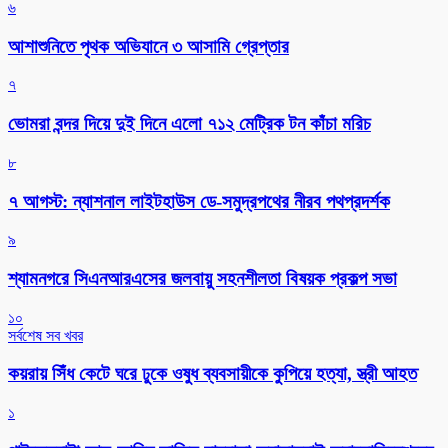
৬
আশাশুনিতে পৃথক অভিযানে ৩ আসামি গ্রেপ্তার
৭
ভোমরা বন্দর দিয়ে দুই দিনে এলো ৭১২ মেট্রিক টন কাঁচা মরিচ
৮
৭ আগস্ট: ন্যাশনাল লাইটহাউস ডে-সমুদ্রপথের নীরব পথপ্রদর্শক
৯
শ্যামনগরে সিএনআরএসের জলবায়ু সহনশীলতা বিষয়ক প্রকল্প সভা
১০
সর্বশেষ সব খবর
কয়রায় সিঁধ কেটে ঘরে ঢুকে ওষুধ ব্যবসায়ীকে কুপিয়ে হত্যা, স্ত্রী আহত
১