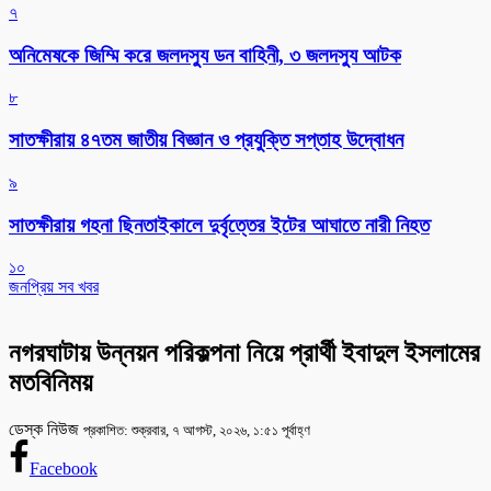
৭
অনিমেষকে জিম্মি করে জলদস্যু ডন বাহিনী, ৩ জলদস্যু আটক
৮
সাতক্ষীরায় ৪৭তম জাতীয় বিজ্ঞান ও প্রযুক্তি সপ্তাহ উদ্বোধন
৯
সাতক্ষীরায় গহনা ছিনতাইকালে দুর্বৃত্তের ইটের আঘাতে নারী নিহত
১০
জনপ্রিয় সব খবর
নগরঘাটায় উন্নয়ন পরিকল্পনা নিয়ে প্রার্থী ইবাদুল ইসলামের
মতবিনিময়
ডেস্ক নিউজ
প্রকাশিত: শুক্রবার, ৭ আগস্ট, ২০২৬, ১:৫১ পূর্বাহ্ণ
Facebook