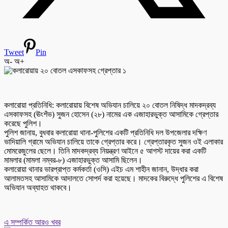
Tweet
Pin
অ-
অ+
কলারোয়া প্রতিনিধি: কলারোয়ায় বিশেষ অভিযান চালিয়ে ২০ বোতল নিষিদ্ধ মাদকদ্রব্য
এসকাফসহ (ঊংশঁভ) সুজন হোসেন (২৮) নামের এক এজাহারভুক্ত আসামিকে গ্রেপ্তার
করেছে পুলিশ।
পুলিশ জানায়, বুধবার কলারোয়া থানা-পুলিশের একটি প্রতিনিধি দল উপজেলার দক্ষিণ
ভাদিয়ালি গ্রামে অভিযান চালিয়ে তাকে গ্রেপ্তার করে। গ্রেপ্তারকৃত সুজন ওই এলাকার
মোমরেজুলের ছেলে। তিনি মাদকদ্রব্য নিয়ন্ত্রণ আইনে ৫ আগস্ট দায়ের করা একটি
মামলার (মামলা নম্বর-৮) এজাহারভুক্ত আসামি ছিলেন।
কলারোয়া থানার ভারপ্রাপ্ত কর্মকর্তা (ওসি) এইচ এম শাহীন জানান, উদ্ধার করা
আলামতসহ আসামিকে আদালতে সোপর্দ করা হয়েছে। মাদকের বিরুদ্ধে পুলিশের এ বিশেষ
অভিযান অব্যাহত থাকবে।
এ সম্পর্কিত আরও খবর