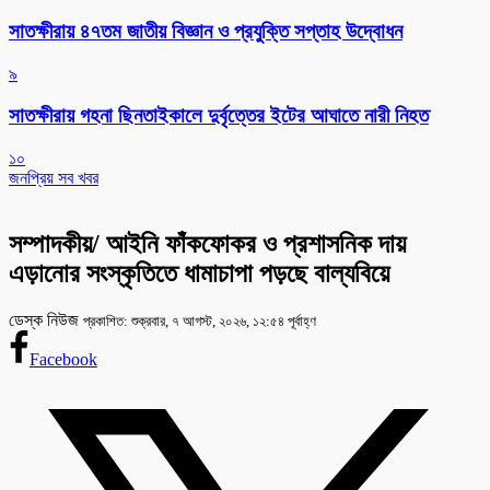
সাতক্ষীরায় ৪৭তম জাতীয় বিজ্ঞান ও প্রযুক্তি সপ্তাহ উদ্বোধন
৯
সাতক্ষীরায় গহনা ছিনতাইকালে দুর্বৃত্তের ইটের আঘাতে নারী নিহত
১০
জনপ্রিয় সব খবর
সম্পাদকীয়/ আইনি ফাঁকফোকর ও প্রশাসনিক দায়
এড়ানোর সংস্কৃতিতে ধামাচাপা পড়ছে বাল্যবিয়ে
ডেস্ক নিউজ
প্রকাশিত: শুক্রবার, ৭ আগস্ট, ২০২৬, ১২:৫৪ পূর্বাহ্ণ
Facebook