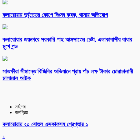
কলারোয়ায় দুর্বৃত্তের কোপে নিঃস্ব কৃষক, থানায় অভিযোগ
কলারোয়ার জয়নগরে সরকারি গাছ আত্মসাতের চেষ্টা, এলাকাবাসীর বাধার
মুখে পন্ড
সাতক্ষীরা সীমান্তে বিজিবির অভিযানে প্রায় পাঁচ লক্ষ টাকার চোরাচালানী
মালামাল আটক
সর্বশেষ
জনপ্রিয়
কলারোয়ায় ২০ বোতল এসকাফসহ গ্রেপ্তার ১
১