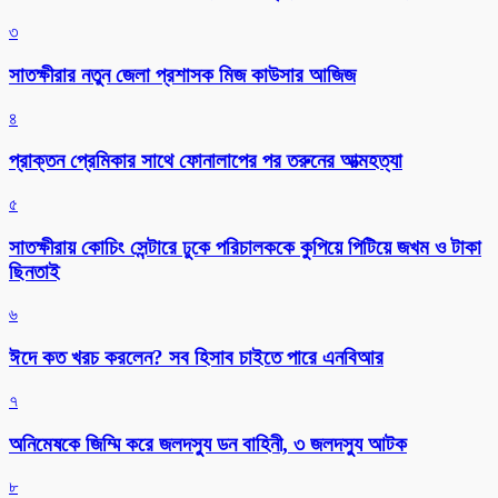
৩
সাতক্ষীরার নতুন জেলা প্রশাসক মিজ কাউসার আজিজ
৪
প্রাক্তন প্রেমিকার সাথে ফোনালাপের পর তরুনের আত্মহত্যা
৫
সাতক্ষীরায় কোচিং সেন্টারে ঢুকে পরিচালককে কুপিয়ে পিটিয়ে জখম ও টাকা
ছিনতাই
৬
ঈদে কত খরচ করলেন? সব হিসাব চাইতে পারে এনবিআর
৭
অনিমেষকে জিম্মি করে জলদস্যু ডন বাহিনী, ৩ জলদস্যু আটক
৮