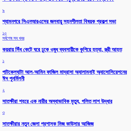
৯
শ্যামনগরে সিএনআরএসের জলবায়ু সহনশীলতা বিষয়ক প্রকল্প সভা
১০
সর্বশেষ সব খবর
কয়রায় সিঁধ কেটে ঘরে ঢুকে ওষুধ ব্যবসায়ীকে কুপিয়ে হত্যা, স্ত্রী আহত
১
পাটকেলঘাটা আল-আমিন ফাজিল মাদ্রাসা অ্যালামনাই অ্যাসোসিয়েশনের
ঈদ পুনর্মিলনী
২
সাতক্ষীরা শহরে এক নারীর অস্বাভাবিক মৃত্যু, গলিত লাশ উদ্ধার
৩
সাতক্ষীরার নতুন জেলা প্রশাসক মিজ কাউসার আজিজ