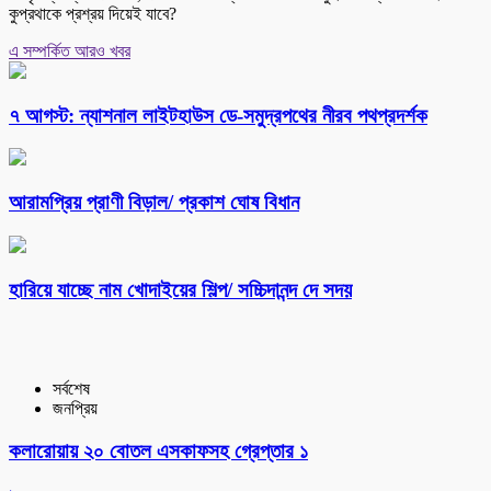
কুপ্রথাকে প্রশ্রয় দিয়েই যাবে?
এ সম্পর্কিত আরও খবর
৭ আগস্ট: ন্যাশনাল লাইটহাউস ডে-সমুদ্রপথের নীরব পথপ্রদর্শক
আরামপ্রিয় প্রাণী বিড়াল/ প্রকাশ ঘোষ বিধান
হারিয়ে যাচ্ছে নাম খোদাইয়ের শিল্প/ সচ্চিদানন্দ দে সদয়
সর্বশেষ
জনপ্রিয়
কলারোয়ায় ২০ বোতল এসকাফসহ গ্রেপ্তার ১