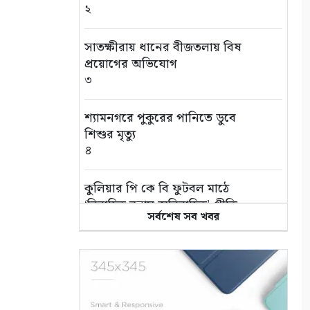
২
সাতক্ষীরায় ধানের বীজতলায় বিষ
প্রয়োগের অভিযোগ
৩
শ্যামনগরে পুকুরের পানিতে ডুবে
শিশুর মৃত্যু
৪
কুলিয়ার পি কে বি ফুটবল মাঠে
‘বিবাহিত বনাম অবিবাহিত’ প্রীতি
সর্বশেষ সব খবর
ম্যাচ
৫
এই পৃথিবী বড়ই অভাগা
৬