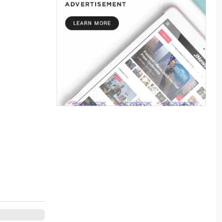
“কথার ভার”
৭
শ্রাবণের বর্ষা
৮
মায়ার গভীরতা
৯
রাত শেষে দিন
১০