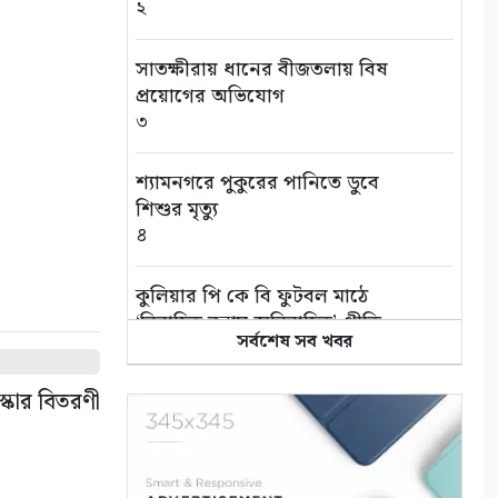
২
সাতক্ষীরায় ধানের বীজতলায় বিষ
প্রয়োগের অভিযোগ
৩
শ্যামনগরে পুকুরের পানিতে ডুবে
শিশুর মৃত্যু
৪
কুলিয়ার পি কে বি ফুটবল মাঠে
‘বিবাহিত বনাম অবিবাহিত’ প্রীতি
সর্বশেষ সব খবর
ম্যাচ
৫
স্কার বিতরণী
এই পৃথিবী বড়ই অভাগা
৬