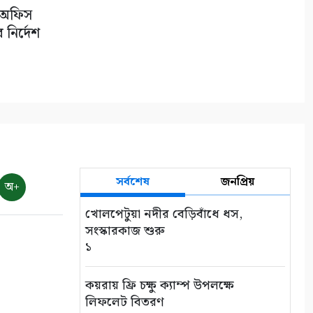
া অফিস
নির্দেশ
সর্বশেষ
জনপ্রিয়
অ+
খোলপেটুয়া নদীর বেড়িবাঁধে ধস,
সংস্কারকাজ শুরু
১
কয়রায় ফ্রি চক্ষু ক্যাম্প উপলক্ষে
লিফলেট বিতরণ