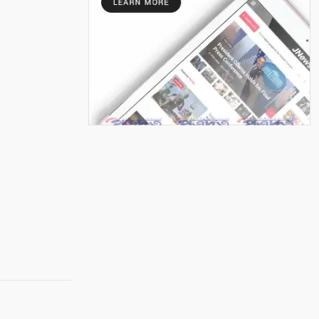
৭
শ্রাবণের বর্ষা
৮
মায়ার গভীরতা
৯
রাত শেষে দিন
১০