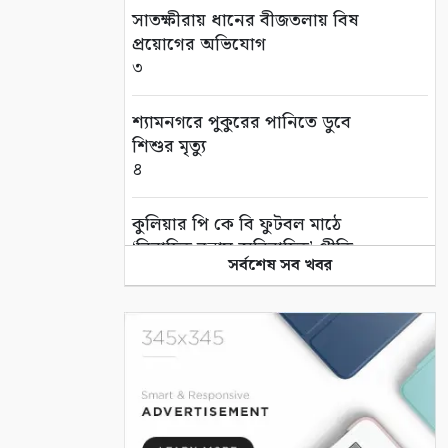
সাতক্ষীরায় ধানের বীজতলায় বিষ
প্রয়োগের অভিযোগ
৩
শ্যামনগরে পুকুরের পানিতে ডুবে
শিশুর মৃত্যু
৪
কুলিয়ার পি কে বি ফুটবল মাঠে
‘বিবাহিত বনাম অবিবাহিত’ প্রীতি
সর্বশেষ সব খবর
ম্যাচ
৫
এই পৃথিবী বড়ই অভাগা
৬
“কথার ভার”