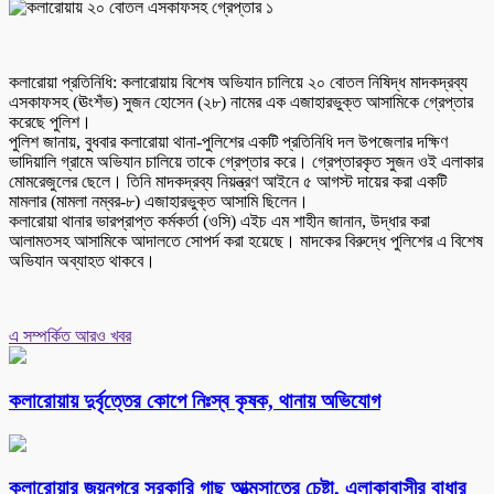
কলারোয়া প্রতিনিধি: কলারোয়ায় বিশেষ অভিযান চালিয়ে ২০ বোতল নিষিদ্ধ মাদকদ্রব্য
এসকাফসহ (ঊংশঁভ) সুজন হোসেন (২৮) নামের এক এজাহারভুক্ত আসামিকে গ্রেপ্তার
করেছে পুলিশ।
পুলিশ জানায়, বুধবার কলারোয়া থানা-পুলিশের একটি প্রতিনিধি দল উপজেলার দক্ষিণ
ভাদিয়ালি গ্রামে অভিযান চালিয়ে তাকে গ্রেপ্তার করে। গ্রেপ্তারকৃত সুজন ওই এলাকার
মোমরেজুলের ছেলে। তিনি মাদকদ্রব্য নিয়ন্ত্রণ আইনে ৫ আগস্ট দায়ের করা একটি
মামলার (মামলা নম্বর-৮) এজাহারভুক্ত আসামি ছিলেন।
কলারোয়া থানার ভারপ্রাপ্ত কর্মকর্তা (ওসি) এইচ এম শাহীন জানান, উদ্ধার করা
আলামতসহ আসামিকে আদালতে সোপর্দ করা হয়েছে। মাদকের বিরুদ্ধে পুলিশের এ বিশেষ
অভিযান অব্যাহত থাকবে।
এ সম্পর্কিত আরও খবর
কলারোয়ায় দুর্বৃত্তের কোপে নিঃস্ব কৃষক, থানায় অভিযোগ
কলারোয়ার জয়নগরে সরকারি গাছ আত্মসাতের চেষ্টা, এলাকাবাসীর বাধার