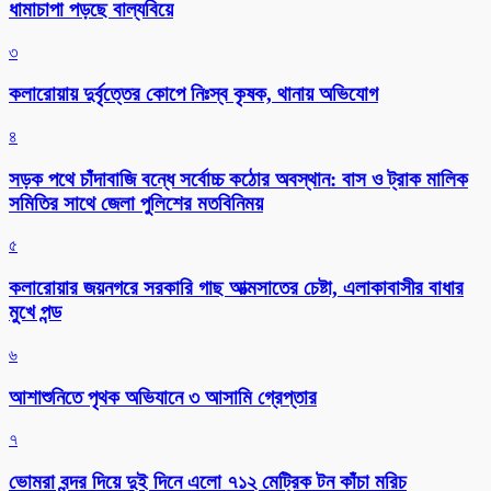
ধামাচাপা পড়ছে বাল্যবিয়ে
৩
কলারোয়ায় দুর্বৃত্তের কোপে নিঃস্ব কৃষক, থানায় অভিযোগ
৪
সড়ক পথে চাঁদাবাজি বন্ধে সর্বোচ্চ কঠোর অবস্থান: বাস ও ট্রাক মালিক
সমিতির সাথে জেলা পুলিশের মতবিনিময়
৫
কলারোয়ার জয়নগরে সরকারি গাছ আত্মসাতের চেষ্টা, এলাকাবাসীর বাধার
মুখে পন্ড
৬
আশাশুনিতে পৃথক অভিযানে ৩ আসামি গ্রেপ্তার
৭
ভোমরা বন্দর দিয়ে দুই দিনে এলো ৭১২ মেট্রিক টন কাঁচা মরিচ