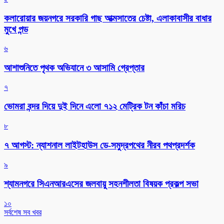
কলারোয়ার জয়নগরে সরকারি গাছ আত্মসাতের চেষ্টা, এলাকাবাসীর বাধার
মুখে পন্ড
৬
আশাশুনিতে পৃথক অভিযানে ৩ আসামি গ্রেপ্তার
৭
ভোমরা বন্দর দিয়ে দুই দিনে এলো ৭১২ মেট্রিক টন কাঁচা মরিচ
৮
৭ আগস্ট: ন্যাশনাল লাইটহাউস ডে-সমুদ্রপথের নীরব পথপ্রদর্শক
৯
শ্যামনগরে সিএনআরএসের জলবায়ু সহনশীলতা বিষয়ক প্রকল্প সভা
১০
সর্বশেষ সব খবর