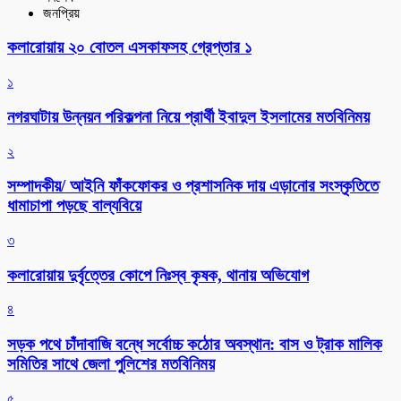
জনপ্রিয়
কলারোয়ায় ২০ বোতল এসকাফসহ গ্রেপ্তার ১
১
নগরঘাটায় উন্নয়ন পরিকল্পনা নিয়ে প্রার্থী ইবাদুল ইসলামের মতবিনিময়
২
সম্পাদকীয়/ আইনি ফাঁকফোকর ও প্রশাসনিক দায় এড়ানোর সংস্কৃতিতে
ধামাচাপা পড়ছে বাল্যবিয়ে
৩
কলারোয়ায় দুর্বৃত্তের কোপে নিঃস্ব কৃষক, থানায় অভিযোগ
৪
সড়ক পথে চাঁদাবাজি বন্ধে সর্বোচ্চ কঠোর অবস্থান: বাস ও ট্রাক মালিক
সমিতির সাথে জেলা পুলিশের মতবিনিময়
৫