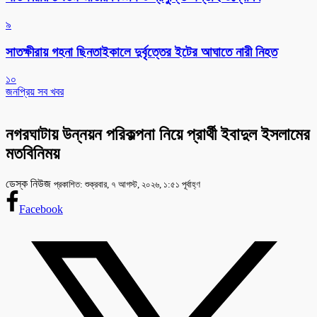
৯
সাতক্ষীরায় গহনা ছিনতাইকালে দুর্বৃত্তের ইটের আঘাতে নারী নিহত
১০
জনপ্রিয় সব খবর
নগরঘাটায় উন্নয়ন পরিকল্পনা নিয়ে প্রার্থী ইবাদুল ইসলামের
মতবিনিময়
ডেস্ক নিউজ
প্রকাশিত: শুক্রবার, ৭ আগস্ট, ২০২৬, ১:৫১ পূর্বাহ্ণ
Facebook