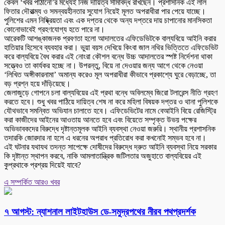
কেবল ‘খবর পাঠানো’র মধ্যেই নিজ দায়িত্ব সীমাবদ্ধ রাখছেন। প্রশাসনিক এই লাল
ফিতার দৌরাত্ম্য ও সমন্বয়হীনতার সুযোগ নিয়েই মূলত অপরাধীরা পার পেয়ে যাচ্ছে।
পুলিশের এমন নিষ্ক্রিয়তা এবং এক দপ্তর থেকে অন্য দপ্তরে দায় চাপানোর মানসিকতা
কোনোভাবেই গ্রহণযোগ্য হতে পারে না।
আরেকটি আশঙ্কাজনক প্রবণতা হলো আদালতের এফিডেভিটকে বাল্যবিয়ে আইনি করার
হাতিয়ার হিসেবে ব্যবহার করা। ভুয়া বয়স দেখিয়ে কিংবা জাল নথির ভিত্তিতে এফিডেভিট
করে বাল্যবিয়ে বৈধ করার এই নোংরা কৌশল বন্ধে উচ্চ আদালতের স্পষ্ট নির্দেশনা থাকা
সত্ত্বেও তা কার্যকর হচ্ছে না। উপরন্তু, বিয়ে না দেওয়ার জন্য আগে থেকে নেওয়া
‘লিখিত অঙ্গীকারনামা’ অমান্য করেও মূল অপরাধীরা কীভাবে প্রকাশ্যে ঘুরে বেড়াচ্ছে, তা
বড় প্রশ্ন হয়ে দাঁড়িয়েছে।
জেলাজুড়ে গোপনে চলা বাল্যবিয়ের এই প্রথা বন্ধে অবিলম্বে জিরো টলারেন্স নীতি গ্রহণ
করতে হবে। শুধু খবর পাঠিয়ে দায়িত্ব শেষ না করে মহিলা বিষয়ক দপ্তর ও থানা পুলিশকে
যৌথভাবে সমন্বিত অভিযান চালাতে হবে। এফিডেভিটের নামে বেআইনি বিয়ে রেজিস্ট্রি
করা কাজীদের আইনের আওতায় আনতে হবে এবং বিয়েতে সম্পৃক্ত উভয় পক্ষের
অভিভাবকদের বিরুদ্ধে দৃষ্টান্তমূলক আইনি ব্যবস্থা নেওয়া জরুরি। স্থানীয় প্রশাসনিক
তদারকি জোরদার না হলে এ ধরনের অপরাধ প্রতিরোধ করা কখনোই সম্ভব হবে না।
এই ঘটনার যথাযথ তদন্ত সাপেক্ষে দোষীদের বিরুদ্ধে দ্রুত আইনি ব্যবস্থা নিয়ে সরকার
কি দৃষ্টান্ত স্থাপন করবে, নাকি আমলাতান্ত্রিক জটিলতার অজুহাতে বাল্যবিয়ের এই
কুপ্রথাকে প্রশ্রয় দিয়েই যাবে?
এ সম্পর্কিত আরও খবর
৭ আগস্ট: ন্যাশনাল লাইটহাউস ডে-সমুদ্রপথের নীরব পথপ্রদর্শক