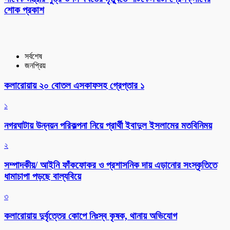
শোক প্রকাশ
সর্বশেষ
জনপ্রিয়
কলারোয়ায় ২০ বোতল এসকাফসহ গ্রেপ্তার ১
১
নগরঘাটায় উন্নয়ন পরিকল্পনা নিয়ে প্রার্থী ইবাদুল ইসলামের মতবিনিময়
২
সম্পাদকীয়/ আইনি ফাঁকফোকর ও প্রশাসনিক দায় এড়ানোর সংস্কৃতিতে
ধামাচাপা পড়ছে বাল্যবিয়ে
৩
কলারোয়ায় দুর্বৃত্তের কোপে নিঃস্ব কৃষক, থানায় অভিযোগ