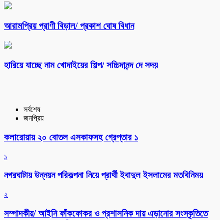
আরামপ্রিয় প্রাণী বিড়াল/ প্রকাশ ঘোষ বিধান
হারিয়ে যাচ্ছে নাম খোদাইয়ের শিল্প/ সচ্চিদানন্দ দে সদয়
সর্বশেষ
জনপ্রিয়
কলারোয়ায় ২০ বোতল এসকাফসহ গ্রেপ্তার ১
১
নগরঘাটায় উন্নয়ন পরিকল্পনা নিয়ে প্রার্থী ইবাদুল ইসলামের মতবিনিময়
২
সম্পাদকীয়/ আইনি ফাঁকফোকর ও প্রশাসনিক দায় এড়ানোর সংস্কৃতিতে