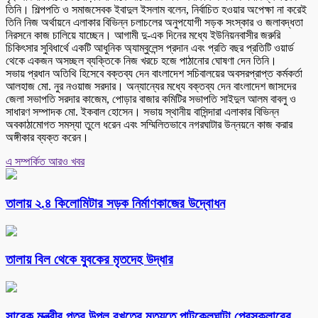
তিনি। শিল্পপতি ও সমাজসেবক ইবাদুল ইসলাম বলেন, নির্বাচিত হওয়ার অপেক্ষা না করেই
তিনি নিজ অর্থায়নে এলাকার বিভিন্ন চলাচলের অনুপযোগী সড়ক সংস্কার ও জলাবদ্ধতা
নিরসনে কাজ চালিয়ে যাচ্ছেন। আগামী দু-এক দিনের মধ্যে ইউনিয়নবাসীর জরুরি
চিকিৎসার সুবিধার্থে একটি আধুনিক অ্যাম্বুলেন্স প্রদান এবং প্রতি বছর প্রতিটি ওয়ার্ড
থেকে একজন অসচ্ছল ব্যক্তিকে নিজ খরচে হজে পাঠানোর ঘোষণা দেন তিনি।
সভায় প্রধান অতিথি হিসেবে বক্তব্য দেন বাংলাদেশ সচিবালয়ের অবসরপ্রাপ্ত কর্মকর্তা
আলহাজ মো. নুর নওয়াজ সরদার। অন্যান্যের মধ্যে বক্তব্য দেন বাংলাদেশ জাসদের
জেলা সভাপতি সরদার কাজেম, পোড়ার বাজার কমিটির সভাপতি সাইদুল আলম বাবলু ও
সাধারণ সম্পাদক মো. ইকবাল হোসেন। সভায় স্থানীয় বাসিন্দারা এলাকার বিভিন্ন
অবকাঠামোগত সমস্যা তুলে ধরেন এবং সম্মিলিতভাবে নগরঘাটার উন্নয়নে কাজ করার
অঙ্গীকার ব্যক্ত করেন।
এ সম্পর্কিত আরও খবর
তালায় ২.৪ কিলোমিটার সড়ক নির্মাণকাজের উদ্বোধন
তালায় বিল থেকে যুবকের মৃতদেহ উদ্ধার
সাবেক মন্ত্রীর পুত্র উপল বখতের মৃত্যুতে পাটকেলঘাটা প্রেসক্লাবের