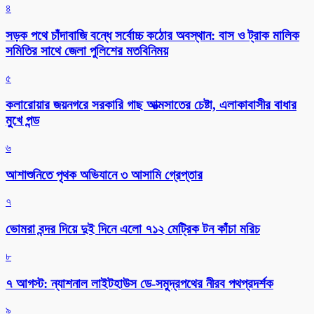
৪
সড়ক পথে চাঁদাবাজি বন্ধে সর্বোচ্চ কঠোর অবস্থান: বাস ও ট্রাক মালিক
সমিতির সাথে জেলা পুলিশের মতবিনিময়
৫
কলারোয়ার জয়নগরে সরকারি গাছ আত্মসাতের চেষ্টা, এলাকাবাসীর বাধার
মুখে পন্ড
৬
আশাশুনিতে পৃথক অভিযানে ৩ আসামি গ্রেপ্তার
৭
ভোমরা বন্দর দিয়ে দুই দিনে এলো ৭১২ মেট্রিক টন কাঁচা মরিচ
৮
৭ আগস্ট: ন্যাশনাল লাইটহাউস ডে-সমুদ্রপথের নীরব পথপ্রদর্শক
৯