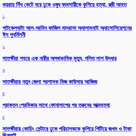
কয়রায় সিঁধ কেটে ঘরে ঢুকে ওষুধ ব্যবসায়ীকে কুপিয়ে হত্যা, স্ত্রী আহত
১
পাটকেলঘাটা আল-আমিন ফাজিল মাদ্রাসা অ্যালামনাই অ্যাসোসিয়েশনের
ঈদ পুনর্মিলনী
২
সাতক্ষীরা শহরে এক নারীর অস্বাভাবিক মৃত্যু, গলিত লাশ উদ্ধার
৩
সাতক্ষীরার নতুন জেলা প্রশাসক মিজ কাউসার আজিজ
৪
প্রাক্তন প্রেমিকার সাথে ফোনালাপের পর তরুনের আত্মহত্যা
৫
সাতক্ষীরায় কোচিং সেন্টারে ঢুকে পরিচালককে কুপিয়ে পিটিয়ে জখম ও টাকা
ছিনতাই