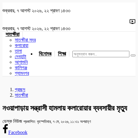
শুক্রবার, ৭ আগস্ট ২০২৬, ২২ শ্রাবণ ১৪৩৩
শুক্রবার, ৭ আগস্ট ২০২৬, ২২ শ্রাবণ ১৪৩৩
সাতক্ষীরা
সাতক্ষীরা সদর
কলারোয়া
তালা
বিনোদন
শিক্ষা
খেলাধুলা
জাতীয়
খুলনা
যশোর
দেবহাটা
আশাশুনি
কালিগঞ্জ
শ্যামনগর
প্রচ্ছদ
সাতক্ষীরা
নওয়াপাড়ায় সন্ত্রাসী হামলায় কলারোয়ার ব্যবসায়ীর মৃত্যু
ডেস্ক নিউজ
প্রকাশিত: বৃহস্পতিবার, ৭ মে, ২০২৬, ১১:৩১ অপরাহ্ণ
Facebook