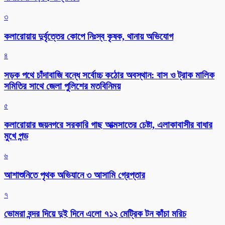
৩
কলারোয়ায় দুর্বৃত্তের কোপে নিঃস্ব কৃষক, থানায় অভিযোগ
৪
সড়ক পথে চাঁদাবাজি বন্ধে সর্বোচ্চ কঠোর অবস্থান: বাস ও ট্রাক মালিক
সমিতির সাথে জেলা পুলিশের মতবিনিময়
৫
কলারোয়ার জয়নগরে সরকারি গাছ আত্মসাতের চেষ্টা, এলাকাবাসীর বাধার
মুখে পন্ড
৬
আশাশুনিতে পৃথক অভিযানে ৩ আসামি গ্রেপ্তার
৭
ভোমরা বন্দর দিয়ে দুই দিনে এলো ৭১২ মেট্রিক টন কাঁচা মরিচ