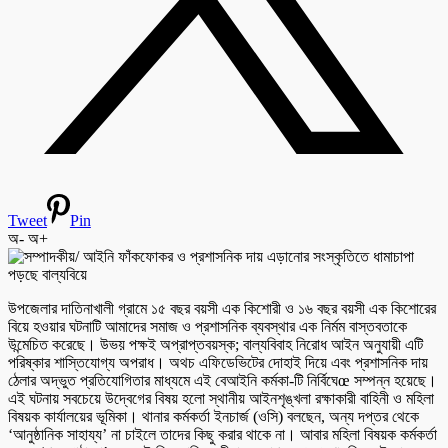
Tweet
Pin
অ-
অ+
উপজেলার দাতিনাখালী গ্রামে ১৫ বছর বয়সী এক কিশোরী ও ১৬ বছর বয়সী এক কিশোরের
বিয়ে হওয়ার ঘটনাটি আমাদের সমাজ ও প্রশাসনিক ব্যবস্থার এক নির্মম বাস্তবতাকে
উন্মেচিত করেছে। উভয় পক্ষই অপ্রাপ্তবয়স্ক; বাল্যবিবাহ নিরোধ আইন অনুযায়ী এটি
পরিষ্কার শাস্তিযোগ্য অপরাধ। অথচ এফিডেভিটের দোহাই দিয়ে এবং প্রশাসনিক দায়
ঠেলার অদ্ভুত প্রতিযোগিতার মাধ্যমে এই বেআইনি কর্মকা-টি নির্বিঘেœ সম্পন্ন হয়েছে।
এই ঘটনায় সবচেয়ে উদ্বেগের বিষয় হলো স্থানীয় আইনশৃঙ্খলা রক্ষাকারী বাহিনী ও মহিলা
বিষয়ক কার্যালয়ের ভূমিকা। থানার কর্মকর্তা ইনচার্জ (ওসি) বলছেন, অন্য দপ্তর থেকে
‘আনুষ্ঠানিক সাহায্য’ না চাইলে তাদের কিছু করার থাকে না। আবার মহিলা বিষয়ক কর্মকর্তা