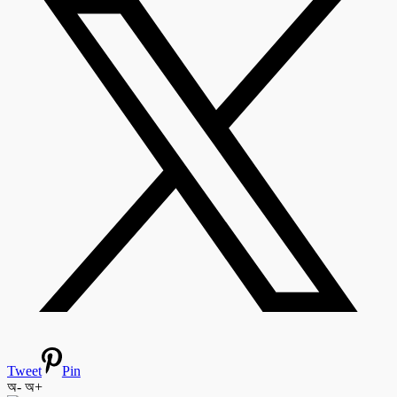
Tweet
Pin
অ-
অ+