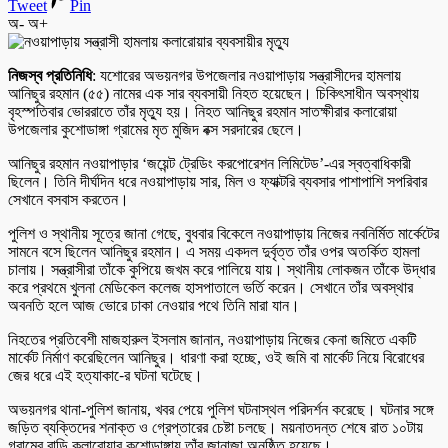
Tweet
Pin
অ-
অ+
নিজস্ব প্রতিনিধি
: যশোরের অভয়নগর উপজেলার নওয়াপাড়ায় সন্ত্রাসীদের হামলায়
আনিছুর রহমান (৫৫) নামের এক সার ব্যবসায়ী নিহত হয়েছেন। চিকিৎসাধীন অবস্থায়
বৃহস্পতিবার ভোররাতে তাঁর মৃত্যু হয়। নিহত আনিছুর রহমান সাতক্ষীরার কলারোয়া
উপজেলার কুশোডাঙ্গা গ্রামের মৃত মুজিদ বক্স সরদারের ছেলে।
আনিছুর রহমান নওয়াপাড়ার ‘জয়েন্ট ট্রেডিং করপোরেশন লিমিটেড’-এর স্বত্বাধিকারী
ছিলেন। তিনি দীর্ঘদিন ধরে নওয়াপাড়ায় সার, মিল ও ফ্যাক্টরি ব্যবসার পাশাপাশি সপরিবার
সেখানে বসবাস করতেন।
পুলিশ ও স্থানীয় সূত্রে জানা গেছে, বুধবার বিকেলে নওয়াপাড়ায় নিজের নবনির্মিত মার্কেটের
সামনে বসে ছিলেন আনিছুর রহমান। এ সময় একদল দুর্বৃত্ত তাঁর ওপর অতর্কিত হামলা
চালায়। সন্ত্রাসীরা তাঁকে কুপিয়ে জখম করে পালিয়ে যায়। স্থানীয় লোকজন তাঁকে উদ্ধার
করে প্রথমে খুলনা মেডিকেল কলেজ হাসপাতালে ভর্তি করেন। সেখানে তাঁর অবস্থার
অবনতি হলে আজ ভোরে ঢাকা নেওয়ার পথে তিনি মারা যান।
নিহতের প্রতিবেশী মাজহারুল ইসলাম জানান, নওয়াপাড়ায় নিজের কেনা জমিতে একটি
মার্কেট নির্মাণ করেছিলেন আনিছুর। ধারণা করা হচ্ছে, ওই জমি বা মার্কেট নিয়ে বিরোধের
জের ধরে এই হত্যাকা-ের ঘটনা ঘটেছে।
অভয়নগর থানা-পুলিশ জানায়, খবর পেয়ে পুলিশ ঘটনাস্থল পরিদর্শন করেছে। ঘটনার সঙ্গে
জড়িত ব্যক্তিদের শনাক্ত ও গ্রেপ্তারের চেষ্টা চলছে। ময়নাতদন্ত শেষে রাত ১০টায়
গ্রামের বাড়ি কলারোয়ার কুশোডাঙ্গায় তাঁর জানাজা অনুষ্ঠিত হয়েছে।