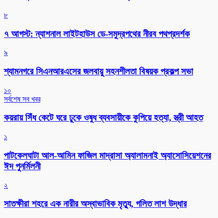
৮
৭ আগস্ট: ন্যাশনাল লাইটহাউস ডে-সমুদ্রপথের নীরব পথপ্রদর্শক
৯
শ্যামনগরে সিএনআরএসের জলবায়ু সহনশীলতা বিষয়ক প্রকল্প সভা
১০
সর্বশেষ সব খবর
কয়রায় সিঁধ কেটে ঘরে ঢুকে ওষুধ ব্যবসায়ীকে কুপিয়ে হত্যা, স্ত্রী আহত
১
পাটকেলঘাটা আল-আমিন ফাজিল মাদ্রাসা অ্যালামনাই অ্যাসোসিয়েশনের
ঈদ পুনর্মিলনী
২
সাতক্ষীরা শহরে এক নারীর অস্বাভাবিক মৃত্যু, গলিত লাশ উদ্ধার