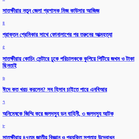
সাতক্ষীরার নতুন জেলা প্রশাসক মিজ কাউসার আজিজ
৪
প্রাক্তন প্রেমিকার সাথে ফোনালাপের পর তরুনের আত্মহত্যা
৫
সাতক্ষীরায় কোচিং সেন্টারে ঢুকে পরিচালককে কুপিয়ে পিটিয়ে জখম ও টাকা
ছিনতাই
৬
ঈদে কত খরচ করলেন? সব হিসাব চাইতে পারে এনবিআর
৭
অনিমেষকে জিম্মি করে জলদস্যু ডন বাহিনী, ৩ জলদস্যু আটক
৮
সাতক্ষীরায় ৪৭তম জাতীয় বিজ্ঞান ও প্রযুক্তি সপ্তাহ উদ্বোধন