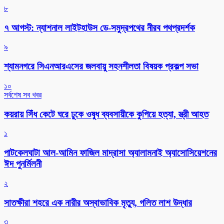
৮
৭ আগস্ট: ন্যাশনাল লাইটহাউস ডে-সমুদ্রপথের নীরব পথপ্রদর্শক
৯
শ্যামনগরে সিএনআরএসের জলবায়ু সহনশীলতা বিষয়ক প্রকল্প সভা
১০
সর্বশেষ সব খবর
কয়রায় সিঁধ কেটে ঘরে ঢুকে ওষুধ ব্যবসায়ীকে কুপিয়ে হত্যা, স্ত্রী আহত
১
পাটকেলঘাটা আল-আমিন ফাজিল মাদ্রাসা অ্যালামনাই অ্যাসোসিয়েশনের
ঈদ পুনর্মিলনী
২
সাতক্ষীরা শহরে এক নারীর অস্বাভাবিক মৃত্যু, গলিত লাশ উদ্ধার
৩