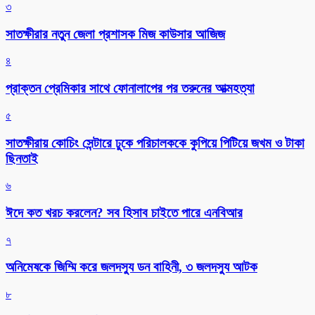
৩
সাতক্ষীরার নতুন জেলা প্রশাসক মিজ কাউসার আজিজ
৪
প্রাক্তন প্রেমিকার সাথে ফোনালাপের পর তরুনের আত্মহত্যা
৫
সাতক্ষীরায় কোচিং সেন্টারে ঢুকে পরিচালককে কুপিয়ে পিটিয়ে জখম ও টাকা
ছিনতাই
৬
ঈদে কত খরচ করলেন? সব হিসাব চাইতে পারে এনবিআর
৭
অনিমেষকে জিম্মি করে জলদস্যু ডন বাহিনী, ৩ জলদস্যু আটক
৮