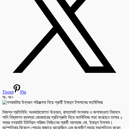
Tweet
Pin
অ-
অ+
নিজস্ব প্রতিনিধি: অবকাঠামোগত উন্নয়ন, রাস্তাঘাট সংস্কার ও জলাবদ্ধতা নিরসনে
পানি নিষ্কাশন ব্যবস্থা জোরদারের প্রতিশ্রুতি দিয়ে মতবিনিময় সভা করেছেন তালার ২
নম্বর নগরঘাটা ইউনিয়ন পরিষদ নির্বাচনের প্রার্থী আলহাজ মো. ইবাদুল ইসলাম।
বৃহস্পতিবার বিকেলে পোড়ার বাজারে আয়োজিত এক জনাকীর্ণ সভায় সভাপতিত্ব করেন