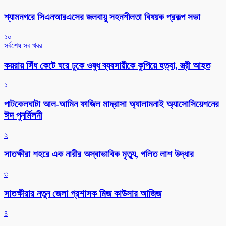
শ্যামনগরে সিএনআরএসের জলবায়ু সহনশীলতা বিষয়ক প্রকল্প সভা
১০
সর্বশেষ সব খবর
কয়রায় সিঁধ কেটে ঘরে ঢুকে ওষুধ ব্যবসায়ীকে কুপিয়ে হত্যা, স্ত্রী আহত
১
পাটকেলঘাটা আল-আমিন ফাজিল মাদ্রাসা অ্যালামনাই অ্যাসোসিয়েশনের
ঈদ পুনর্মিলনী
২
সাতক্ষীরা শহরে এক নারীর অস্বাভাবিক মৃত্যু, গলিত লাশ উদ্ধার
৩
সাতক্ষীরার নতুন জেলা প্রশাসক মিজ কাউসার আজিজ
৪