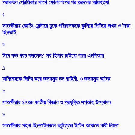
প্রাক্তন প্রেমিকার সাথে ফোনালাপের পর তরুনের আত্মহত্যা
৫
সাতক্ষীরায় কোচিং সেন্টারে ঢুকে পরিচালককে কুপিয়ে পিটিয়ে জখম ও টাকা
ছিনতাই
৬
ঈদে কত খরচ করলেন? সব হিসাব চাইতে পারে এনবিআর
৭
অনিমেষকে জিম্মি করে জলদস্যু ডন বাহিনী, ৩ জলদস্যু আটক
৮
সাতক্ষীরায় ৪৭তম জাতীয় বিজ্ঞান ও প্রযুক্তি সপ্তাহ উদ্বোধন
৯
সাতক্ষীরায় গহনা ছিনতাইকালে দুর্বৃত্তের ইটের আঘাতে নারী নিহত