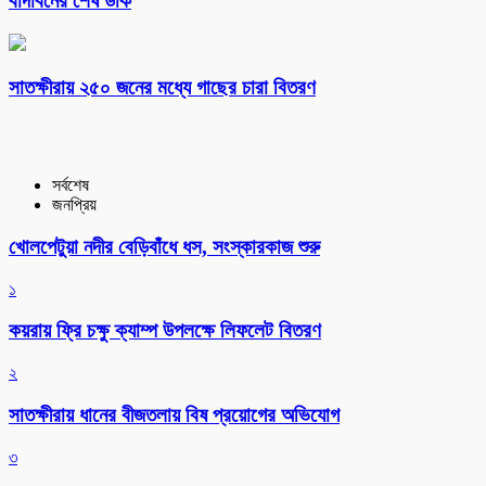
বাদাবনের শেষ ডাক
সাতক্ষীরায় ২৫০ জনের মধ্যে গাছের চারা বিতরণ
সর্বশেষ
জনপ্রিয়
খোলপেটুয়া নদীর বেড়িবাঁধে ধস, সংস্কারকাজ শুরু
১
কয়রায় ফ্রি চক্ষু ক্যাম্প উপলক্ষে লিফলেট বিতরণ
২
সাতক্ষীরায় ধানের বীজতলায় বিষ প্রয়োগের অভিযোগ
৩