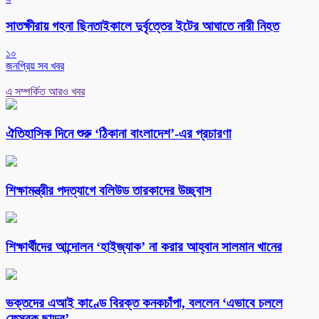
সাতক্ষীরায় গহনা ছিনতাইকালে দুর্বৃত্তের ইটের আঘাতে নারী নিহত
১০
জনপ্রিয় সব খবর
এ সম্পর্কিত আরও খবর
ঐতিহাসিক দিনে শুরু ‘ঠিকানা বাংলাদেশ’-এর প্রচারণা
শিক্ষামন্ত্রীর পদত্যাগে বলিউড তারকাদের উচ্ছ্বাস
শিক্ষার্থীদের আন্দোলন ‘হাইজ্যাক’ না করার আহ্বান সালমান খানের
ভক্তদের এআই কাণ্ডে বিরক্ত কনকচাঁপা, বললেন ‘এভাবে চললে
ফেসবুক ছাড়ব’