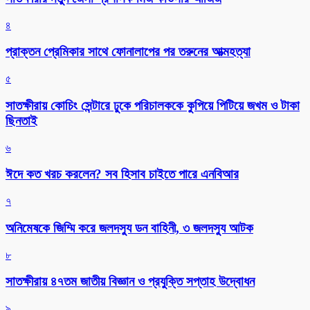
৪
প্রাক্তন প্রেমিকার সাথে ফোনালাপের পর তরুনের আত্মহত্যা
৫
সাতক্ষীরায় কোচিং সেন্টারে ঢুকে পরিচালককে কুপিয়ে পিটিয়ে জখম ও টাকা
ছিনতাই
৬
ঈদে কত খরচ করলেন? সব হিসাব চাইতে পারে এনবিআর
৭
অনিমেষকে জিম্মি করে জলদস্যু ডন বাহিনী, ৩ জলদস্যু আটক
৮
সাতক্ষীরায় ৪৭তম জাতীয় বিজ্ঞান ও প্রযুক্তি সপ্তাহ উদ্বোধন
৯