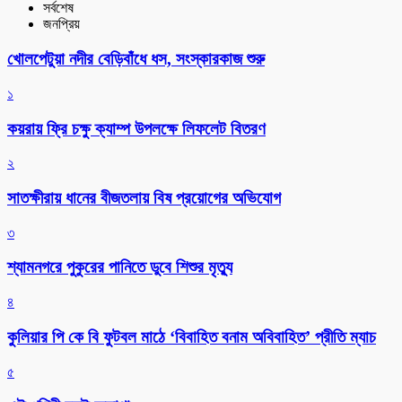
সর্বশেষ
জনপ্রিয়
খোলপেটুয়া নদীর বেড়িবাঁধে ধস, সংস্কারকাজ শুরু
১
কয়রায় ফ্রি চক্ষু ক্যাম্প উপলক্ষে লিফলেট বিতরণ
২
সাতক্ষীরায় ধানের বীজতলায় বিষ প্রয়োগের অভিযোগ
৩
শ্যামনগরে পুকুরের পানিতে ডুবে শিশুর মৃত্যু
৪
কুলিয়ার পি কে বি ফুটবল মাঠে ‘বিবাহিত বনাম অবিবাহিত’ প্রীতি ম্যাচ
৫