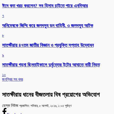
ঈদে কত খরচ করলেন? সব হিসাব চাইতে পারে এনবিআর
৭
অনিমেষকে জিম্মি করে জলদস্যু ডন বাহিনী, ৩ জলদস্যু আটক
৮
সাতক্ষীরায় ৪৭তম জাতীয় বিজ্ঞান ও প্রযুক্তি সপ্তাহ উদ্বোধন
৯
সাতক্ষীরায় গহনা ছিনতাইকালে দুর্বৃত্তের ইটের আঘাতে নারী নিহত
১০
জনপ্রিয় সব খবর
সাতক্ষীরায় ধানের বীজতলায় বিষ প্রয়োগের অভিযোগ
ডেস্ক নিউজ
প্রকাশিত: শনিবার, ৮ আগস্ট, ২০২৬, ১:০৫ পূর্বাহ্ণ