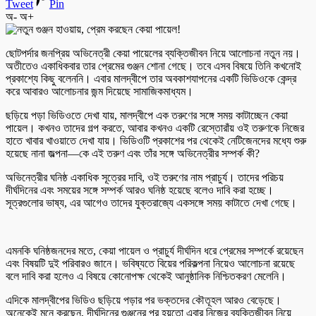
Tweet
Pin
অ-
অ+
ছোটপর্দার জনপ্রিয় অভিনেত্রী কেয়া পায়েলের ব্যক্তিজীবন নিয়ে আলোচনা নতুন নয়।
অতীতেও একাধিকবার তার প্রেমের গুঞ্জন শোনা গেছে। তবে এসব বিষয়ে তিনি কখনোই
প্রকাশ্যে কিছু বলেননি। এবার মালদ্বীপে তার অবকাশযাপনের একটি ভিডিওকে কেন্দ্র
করে আবারও আলোচনার জন্ম দিয়েছে সামাজিকমাধ্যম।
ছড়িয়ে পড়া ভিডিওতে দেখা যায়, মালদ্বীপে এক তরুণের সঙ্গে সময় কাটাচ্ছেন কেয়া
পায়েল। কখনও তাদের গল্প করতে, আবার কখনও একটি রেস্তোরাঁয় ওই তরুণকে নিজের
হাতে খাবার খাওয়াতে দেখা যায়। ভিডিওটি প্রকাশের পর থেকেই নেটিজেনদের মধ্যে শুরু
হয়েছে নানা জল্পনা—কে এই তরুণ এবং তাঁর সঙ্গে অভিনেত্রীর সম্পর্ক কী?
অভিনেত্রীর ঘনিষ্ঠ একাধিক সূত্রের দাবি, ওই তরুণের নাম প্রাচুর্য। তাদের পরিচয়
দীর্ঘদিনের এবং সময়ের সঙ্গে সম্পর্ক আরও ঘনিষ্ঠ হয়েছে বলেও দাবি করা হচ্ছে।
সূত্রগুলোর ভাষ্য, এর আগেও তাদের যুক্তরাজ্যে একসঙ্গে সময় কাটাতে দেখা গেছে।
এমনকি ঘনিষ্ঠজনদের মতে, কেয়া পায়েল ও প্রাচুর্য দীর্ঘদিন ধরে প্রেমের সম্পর্কে রয়েছেন
এবং বিষয়টি দুই পরিবারও জানে। ভবিষ্যতে বিয়ের পরিকল্পনা নিয়েও আলোচনা রয়েছে
বলে দাবি করা হলেও এ বিষয়ে কোনোপক্ষ থেকেই আনুষ্ঠানিক নিশ্চিতকরণ মেলেনি।
এদিকে মালদ্বীপের ভিডিও ছড়িয়ে পড়ার পর ভক্তদের কৌতূহল আরও বেড়েছে।
অনেকেই মনে করছেন, দীর্ঘদিনের গুঞ্জনের পর হয়তো এবার নিজের ব্যক্তিজীবন নিয়ে