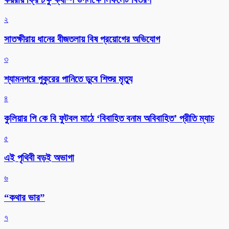
২
সাতক্ষীরায় ধানের বীজতলায় বিষ প্রয়োগের অভিযোগ
৩
শ্যামনগরে পুকুরের পানিতে ডুবে শিশুর মৃত্যু
৪
কুলিয়ার পি কে বি ফুটবল মাঠে ‘বিবাহিত বনাম অবিবাহিত’ প্রীতি ম্যাচ
৫
এই পৃথিবী বড়ই অভাগা
৬
“কথার ভার”
৭