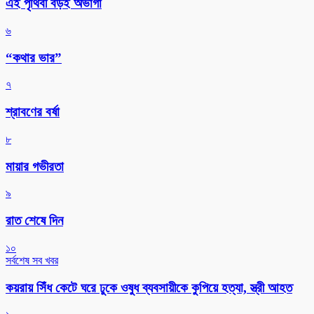
এই পৃথিবী বড়ই অভাগা
৬
“কথার ভার”
৭
শ্রাবণের বর্ষা
৮
মায়ার গভীরতা
৯
রাত শেষে দিন
১০
সর্বশেষ সব খবর
কয়রায় সিঁধ কেটে ঘরে ঢুকে ওষুধ ব্যবসায়ীকে কুপিয়ে হত্যা, স্ত্রী আহত