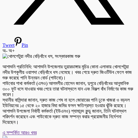
Tweet
Pin
অ-
অ+
আশাশুনি প্রতিনিধি: আশাশুনি উপজেলার তুয়ারডাঙ্গার মুচির কোনা এলাকায় খোলপেটুয়া
নদীর উপকূলীয় ওয়াপদা বেড়িবাঁধে ধস নেমেছে। খবর পেয়ে দ্রুত জিওটিউব ফেলে কাজ
শুরু করেছে পানি উন্নয়ন বোর্ড (পাউবো)।
পাউবোর শাখা কর্মকর্তা (এসও) আলমগীর হোসেন জানান, দুপুরে বেড়িবাঁধের আনুমানিক
৩০০ ফুট ধসে যাওয়ার খবর পেয়ে তারা ঘটনাস্থলে যান এবং বিকল্প বাঁধ নির্মাণের কাজ শুরু
করেন।
স্থানীয় বাসিন্দারা জানান, দ্রুত কাজ শেষ না হলে জোয়ারের পানি ঢুকে খাজরা ও বড়দল
ইউনিয়নের ১৫ থেকে ২০ হাজার বিঘা জমির ফসল ক্ষতিগ্রস্ত হওয়ার ঝুঁকি রয়েছে।
আশাশুনি উপজেলা নির্বাহী কর্মকর্তা (ইউএনও) শ্যামানন্দ কুন্ডু জানান, তিনি ঘটনাস্থল
পরিদর্শন করেছেন এবং পাউবোকে দ্রুত কাজ সম্পন্ন করার প্রয়োজনীয় নির্দেশনা
দিয়েছেন।
এ সম্পর্কিত আরও খবর