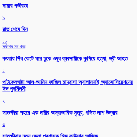
মায়ার গভীরতা
৯
রাত শেষে দিন
১০
সর্বশেষ সব খবর
কয়রায় সিঁধ কেটে ঘরে ঢুকে ওষুধ ব্যবসায়ীকে কুপিয়ে হত্যা, স্ত্রী আহত
১
পাটকেলঘাটা আল-আমিন ফাজিল মাদ্রাসা অ্যালামনাই অ্যাসোসিয়েশনের
ঈদ পুনর্মিলনী
২
সাতক্ষীরা শহরে এক নারীর অস্বাভাবিক মৃত্যু, গলিত লাশ উদ্ধার
৩
সাতক্ষীরার নতুন জেলা প্রশাসক মিজ কাউসার আজিজ