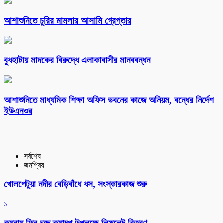
আশাশুনিতে চুরির মামলার আসামি গ্রেপ্তার
বুধহাটায় মাদকের বিরুদ্ধে এলাকাবাসীর মানববন্ধন
আশাশুনিতে মাধ্যমিক শিক্ষা অফিস ভবনের কাজে অনিয়ম, বন্ধের নির্দেশ
ইউএনওর
সর্বশেষ
জনপ্রিয়
খোলপেটুয়া নদীর বেড়িবাঁধে ধস, সংস্কারকাজ শুরু
১
কয়রায় ফ্রি চক্ষু ক্যাম্প উপলক্ষে লিফলেট বিতরণ