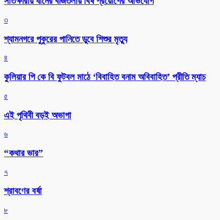
সাতক্ষীরায় ধানের বীজতলায় বিষ প্রয়োগের অভিযোগ
৩
শ্যামনগরে পুকুরের পানিতে ডুবে শিশুর মৃত্যু
৪
কুলিয়ার পি কে বি ফুটবল মাঠে ‘বিবাহিত বনাম অবিবাহিত’ প্রীতি ম্যাচ
৫
এই পৃথিবী বড়ই অভাগা
৬
“কথার ভার”
৭
শ্রাবণের বর্ষা
৮