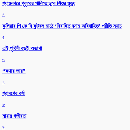
শ্যামনগরে পুকুরের পানিতে ডুবে শিশুর মৃত্যু
৪
কুলিয়ার পি কে বি ফুটবল মাঠে ‘বিবাহিত বনাম অবিবাহিত’ প্রীতি ম্যাচ
৫
এই পৃথিবী বড়ই অভাগা
৬
“কথার ভার”
৭
শ্রাবণের বর্ষা
৮
মায়ার গভীরতা
৯