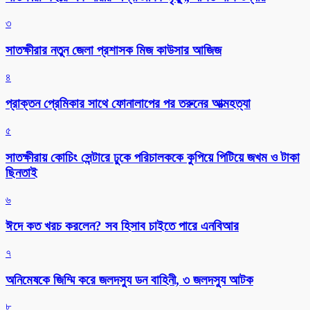
৩
সাতক্ষীরার নতুন জেলা প্রশাসক মিজ কাউসার আজিজ
৪
প্রাক্তন প্রেমিকার সাথে ফোনালাপের পর তরুনের আত্মহত্যা
৫
সাতক্ষীরায় কোচিং সেন্টারে ঢুকে পরিচালককে কুপিয়ে পিটিয়ে জখম ও টাকা
ছিনতাই
৬
ঈদে কত খরচ করলেন? সব হিসাব চাইতে পারে এনবিআর
৭
অনিমেষকে জিম্মি করে জলদস্যু ডন বাহিনী, ৩ জলদস্যু আটক
৮