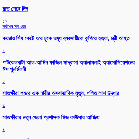
রাত শেষে দিন
১০
সর্বশেষ সব খবর
কয়রায় সিঁধ কেটে ঘরে ঢুকে ওষুধ ব্যবসায়ীকে কুপিয়ে হত্যা, স্ত্রী আহত
১
পাটকেলঘাটা আল-আমিন ফাজিল মাদ্রাসা অ্যালামনাই অ্যাসোসিয়েশনের
ঈদ পুনর্মিলনী
২
সাতক্ষীরা শহরে এক নারীর অস্বাভাবিক মৃত্যু, গলিত লাশ উদ্ধার
৩
সাতক্ষীরার নতুন জেলা প্রশাসক মিজ কাউসার আজিজ
৪