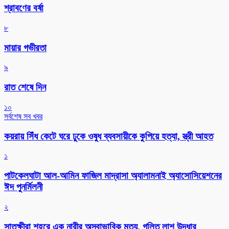
শ্রাবণের বর্ষা
৮
মায়ার গভীরতা
৯
রাত শেষে দিন
১০
সর্বশেষ সব খবর
কয়রায় সিঁধ কেটে ঘরে ঢুকে ওষুধ ব্যবসায়ীকে কুপিয়ে হত্যা, স্ত্রী আহত
১
পাটকেলঘাটা আল-আমিন ফাজিল মাদ্রাসা অ্যালামনাই অ্যাসোসিয়েশনের
ঈদ পুনর্মিলনী
২
সাতক্ষীরা শহরে এক নারীর অস্বাভাবিক মৃত্যু, গলিত লাশ উদ্ধার