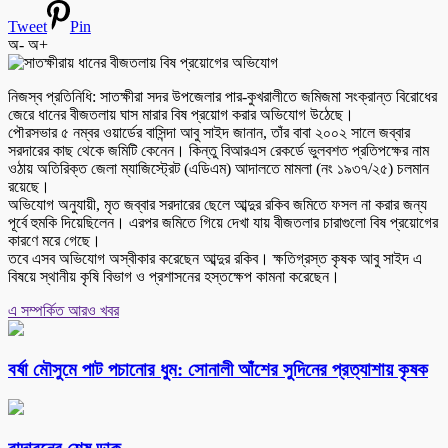
Tweet
Pin
অ-
অ+
নিজস্ব প্রতিনিধি: সাতক্ষীরা সদর উপজেলার পার-কুখরালীতে জমিজমা সংক্রান্ত বিরোধের
জেরে ধানের বীজতলায় ঘাস মারার বিষ প্রয়োগ করার অভিযোগ উঠেছে।
পৌরসভার ৫ নম্বর ওয়ার্ডের বাসিন্দা আবু সাইদ জানান, তাঁর বাবা ২০০২ সালে জব্বার
সরদারের কাছ থেকে জমিটি কেনেন। কিন্তু বিআরএস রেকর্ডে ভুলবশত প্রতিপক্ষের নাম
ওঠায় অতিরিক্ত জেলা ম্যাজিস্ট্রেট (এডিএম) আদালতে মামলা (নং ১৯৩৭/২৫) চলমান
রয়েছে।
অভিযোগ অনুযায়ী, মৃত জব্বার সরদারের ছেলে আব্দুর রকিব জমিতে ফসল না করার জন্য
পূর্বে হুমকি দিয়েছিলেন। এরপর জমিতে গিয়ে দেখা যায় বীজতলার চারাগুলো বিষ প্রয়োগের
কারণে মরে গেছে।
তবে এসব অভিযোগ অস্বীকার করেছেন আব্দুর রকিব। ক্ষতিগ্রস্ত কৃষক আবু সাইদ এ
বিষয়ে স্থানীয় কৃষি বিভাগ ও প্রশাসনের হস্তক্ষেপ কামনা করেছেন।
এ সম্পর্কিত আরও খবর
বর্ষা মৌসুমে পাট পচানোর ধুম: সোনালী আঁশের সুদিনের প্রত্যাশায় কৃষক