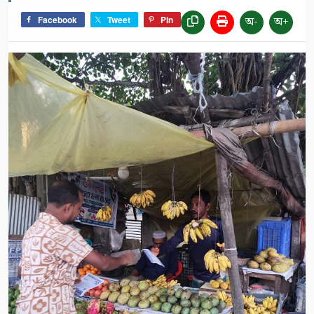
অ-
অ+
Facebook
Tweet
Pin