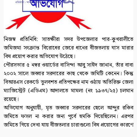
নিজস্ব প্রতিনিধি: সাতক্ষীরা সদর উপজেলার পার-কুখরালীতে
জমিজমা সংক্রান্ত বিরোধের জেরে ধানের বীজতলায় ঘাস মারার
বিষ প্রয়োগ করার অভিযোগ উঠেছে।
পৌরসভার ৫ নম্বর ওয়ার্ডের বাসিন্দা আবু সাইদ জানান, তাঁর বাবা
২০০২ সালে জব্বার সরদারের কাছ থেকে জমিটি কেনেন। কিন্তু
বিআরএস রেকর্ডে ভুলবশত প্রতিপক্ষের নাম ওঠায় অতিরিক্ত জেলা
ম্যাজিস্ট্রেট (এডিএম) আদালতে মামলা (নং ১৯৩৭/২৫) চলমান
রয়েছে।
অভিযোগ অনুযায়ী, মৃত জব্বার সরদারের ছেলে আব্দুর রকিব
জমিতে ফসল না করার জন্য পূর্বে হুমকি দিয়েছিলেন। এরপর
জমিতে গিয়ে দেখা যায় বীজতলার চারাগুলো বিষ প্রয়োগের কারণে
মরে গেছে।