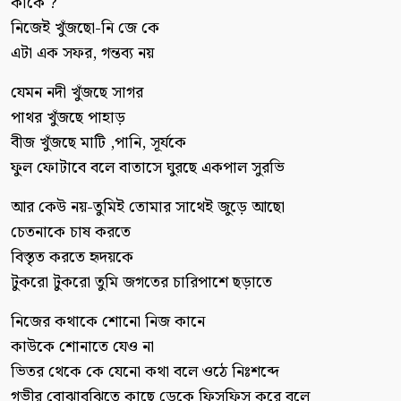
কাকে ?
নিজেই খুঁজছো-নি জে কে
এটা এক সফর, গন্তব্য নয়
যেমন নদী খুঁজছে সাগর
পাথর খুঁজছে পাহাড়
বীজ খুঁজছে মাটি ,পানি, সূর্যকে
ফুল ফোটাবে বলে বাতাসে ঘুরছে একপাল সুরভি
আর কেউ নয়-তুমিই তোমার সাথেই জুড়ে আছো
চেতনাকে চাষ করতে
বিস্তৃত করতে হৃদয়কে
টুকরো টুকরো তুমি জগতের চারিপাশে ছড়াতে
নিজের কথাকে শোনো নিজ কানে
কাউকে শোনাতে যেও না
ভিতর থেকে কে যেনো কথা বলে ওঠে নিঃশব্দে
গভীর বোঝাবুঝিতে কাছে ডেকে ফিসফিস করে বলে