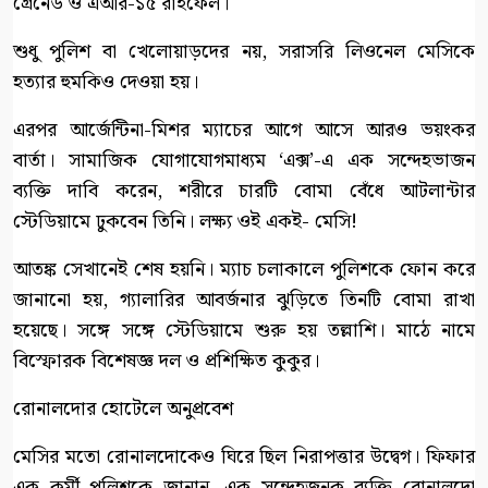
গ্রেনেড ও এআর-১৫ রাইফেল।
শুধু পুলিশ বা খেলোয়াড়দের নয়, সরাসরি লিওনেল মেসিকে
হত্যার হুমকিও দেওয়া হয়।
এরপর আর্জেন্টিনা-মিশর ম্যাচের আগে আসে আরও ভয়ংকর
বার্তা। সামাজিক যোগাযোগমাধ্যম ‘এক্স’-এ এক সন্দেহভাজন
ব্যক্তি দাবি করেন, শরীরে চারটি বোমা বেঁধে আটলান্টার
স্টেডিয়ামে ঢুকবেন তিনি। লক্ষ্য ওই একই- মেসি!
আতঙ্ক সেখানেই শেষ হয়নি। ম্যাচ চলাকালে পুলিশকে ফোন করে
জানানো হয়, গ্যালারির আবর্জনার ঝুড়িতে তিনটি বোমা রাখা
হয়েছে। সঙ্গে সঙ্গে স্টেডিয়ামে শুরু হয় তল্লাশি। মাঠে নামে
বিস্ফোরক বিশেষজ্ঞ দল ও প্রশিক্ষিত কুকুর।
রোনালদোর হোটেলে অনুপ্রবেশ
মেসির মতো রোনালদোকেও ঘিরে ছিল নিরাপত্তার উদ্বেগ। ফিফার
এক কর্মী পুলিশকে জানান, এক সন্দেহজনক ব্যক্তি রোনালদো