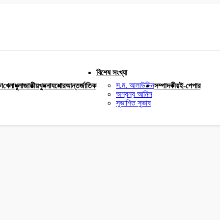
বিশেষ সংখ্যা
স.ম. আলাউদ্দিন
ষা
খেলাধুলা
জাতীয়
খুলনা
যশোর
আন্তর্জাতিক
সম্পাদকীয়
ই-পেপার
অন্যন্য আনিস
সুভাশিত সুভাষ