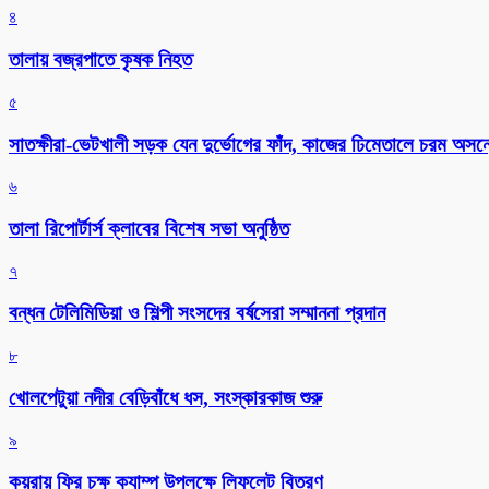
৪
তালায় বজ্রপাতে কৃষক নিহত
৫
সাতক্ষীরা-ভেটখালী সড়ক যেন দুর্ভোগের ফাঁদ, কাজের ঢিমেতালে চরম অসন
৬
‎তালা রিপোর্টার্স ক্লাবের বিশেষ সভা অনুষ্ঠিত
৭
বন্ধন টেলিমিডিয়া ও শিল্পী সংসদের বর্ষসেরা সম্মাননা প্রদান
৮
খোলপেটুয়া নদীর বেড়িবাঁধে ধস, সংস্কারকাজ শুরু
৯
কয়রায় ফ্রি চক্ষু ক্যাম্প উপলক্ষে লিফলেট বিতরণ