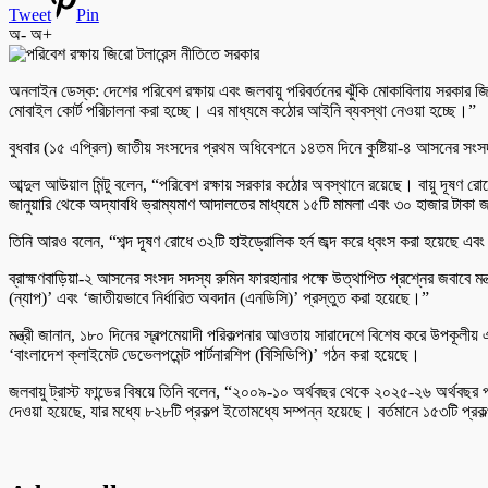
Tweet
Pin
অ-
অ+
অনলাইন ডেস্ক: দেশের পরিবেশ রক্ষায় এবং জলবায়ু পরিবর্তনের ঝুঁকি মোকাবিলায় সরকার জিরো ট
মোবাইল কোর্ট পরিচালনা করা হচ্ছে। এর মাধ্যমে কঠোর আইনি ব্যবস্থা নেওয়া হচ্ছে।”
বুধবার (১৫ এপ্রিল) জাতীয় সংসদের প্রথম অধিবেশনে ১৪তম দিনে কুষ্টিয়া-৪ আসনের স
আব্দুল আউয়াল মিন্টু বলেন, “পরিবেশ রক্ষায় সরকার কঠোর অবস্থানে রয়েছে। বায়ু দূষণ র
জানুয়ারি থেকে অদ্যাবধি ভ্রাম্যমাণ আদালতের মাধ্যমে ১৫টি মামলা এবং ৩০ হাজার টাকা
তিনি আরও বলেন, “শব্দ দূষণ রোধে ৩২টি হাইড্রোলিক হর্ন জব্দ করে ধ্বংস করা হয়েছে এব
ব্রাহ্মণবাড়িয়া-২ আসনের সংসদ সদস্য রুমিন ফারহানার পক্ষে উত্থাপিত প্রশ্নের জবাবে মন
(ন্যাপ)’ এবং ‘জাতীয়ভাবে নির্ধারিত অবদান (এনডিসি)’ প্রস্তুত করা হয়েছে।”
মন্ত্রী জানান, ১৮০ দিনের স্বল্পমেয়াদী পরিকল্পনার আওতায় সারাদেশে বিশেষ করে উপকূলীয়
‘বাংলাদেশ ক্লাইমেট ডেভেলপমেন্ট পার্টনারশিপ (বিসিডিপি)’ গঠন করা হয়েছে।
জলবায়ু ট্রাস্ট ফান্ডের বিষয়ে তিনি বলেন, “২০০৯-১০ অর্থবছর থেকে ২০২৫-২৬ অর্থবছর পর্
দেওয়া হয়েছে, যার মধ্যে ৮২৮টি প্রকল্প ইতোমধ্যে সম্পন্ন হয়েছে। বর্তমানে ১৫৩টি প্রকল