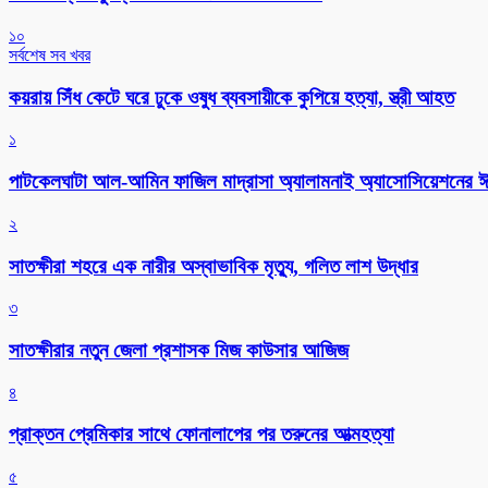
১০
সর্বশেষ সব খবর
কয়রায় সিঁধ কেটে ঘরে ঢুকে ওষুধ ব্যবসায়ীকে কুপিয়ে হত্যা, স্ত্রী আহত
১
পাটকেলঘাটা আল-আমিন ফাজিল মাদ্রাসা অ্যালামনাই অ্যাসোসিয়েশনের ঈদ 
২
সাতক্ষীরা শহরে এক নারীর অস্বাভাবিক মৃত্যু, গলিত লাশ উদ্ধার
৩
সাতক্ষীরার নতুন জেলা প্রশাসক মিজ কাউসার আজিজ
৪
প্রাক্তন প্রেমিকার সাথে ফোনালাপের পর তরুনের আত্মহত্যা
৫