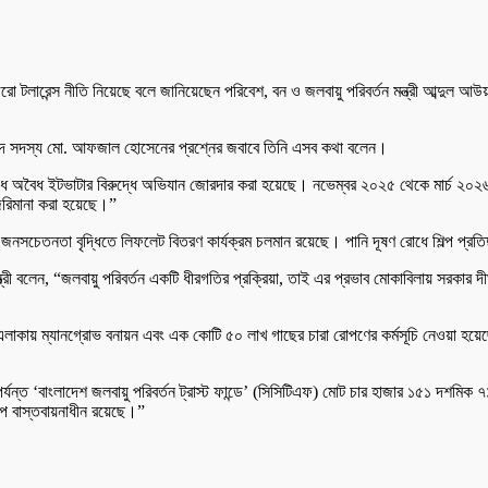
লারেন্স নীতি নিয়েছে বলে জানিয়েছেন পরিবেশ, বন ও জলবায়ু পরিবর্তন মন্ত্রী আব্দুল আউয়াল ম
ংসদ সদস্য মো. আফজাল হোসেনের প্রশ্নের জবাবে তিনি এসব কথা বলেন।
োধে অবৈধ ইটভাটার বিরুদ্ধে অভিযান জোরদার করা হয়েছে। নভেম্বর ২০২৫ থেকে মার্চ ২০২৬ প
 জরিমানা করা হয়েছে।”
ং জনসচেতনতা বৃদ্ধিতে লিফলেট বিতরণ কার্যক্রম চলমান রয়েছে। পানি দূষণ রোধে শিল্প প্র
্ত্রী বলেন, “জলবায়ু পরিবর্তন একটি ধীরগতির প্রক্রিয়া, তাই এর প্রভাব মোকাবিলায় সরকার 
 এলাকায় ম্যানগ্রোভ বনায়ন এবং এক কোটি ৫০ লাখ গাছের চারা রোপণের কর্মসূচি নেওয়া হয়েছে
যন্ত ‘বাংলাদেশ জলবায়ু পরিবর্তন ট্রাস্ট ফান্ডে’ (সিসিটিএফ) মোট চার হাজার ১৫১ দশমিক ৭
্প বাস্তবায়নাধীন রয়েছে।”