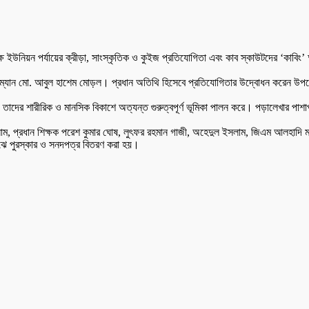
ইউনিয়ন পর্যায়ের ক্রীড়া, সাংস্কৃতিক ও কুইজ প্রতিযোগিতা এবং কাব স্কাউটদের ‘কাবিং’ অনু
রম্যান মো. আবুল হাশেম মোড়ল। প্রধান অতিথি হিসেবে প্রতিযোগিতার উদ্বোধন করেন উপজেলা শ
া, বরং তাদের শারীরিক ও মানসিক বিকাশে অত্যন্ত গুরুত্বপূর্ণ ভূমিকা পালন করে। পড়ালেখ
দুস সালাম, প্রধান শিক্ষক পরেশ কুমার ঘোষ, লুৎফর রহমান গাজী, অহেদুল ইসলাম, জিএম আলহা
 মাঝে পুরস্কার ও সনদপত্র বিতরণ করা হয়।