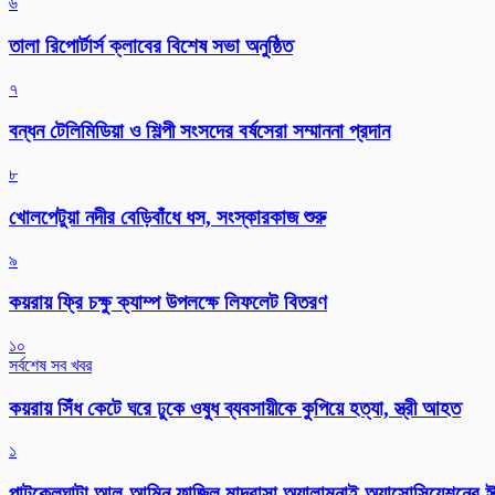
৬
‎তালা রিপোর্টার্স ক্লাবের বিশেষ সভা অনুষ্ঠিত
৭
বন্ধন টেলিমিডিয়া ও শিল্পী সংসদের বর্ষসেরা সম্মাননা প্রদান
৮
খোলপেটুয়া নদীর বেড়িবাঁধে ধস, সংস্কারকাজ শুরু
৯
কয়রায় ফ্রি চক্ষু ক্যাম্প উপলক্ষে লিফলেট বিতরণ
১০
সর্বশেষ সব খবর
কয়রায় সিঁধ কেটে ঘরে ঢুকে ওষুধ ব্যবসায়ীকে কুপিয়ে হত্যা, স্ত্রী আহত
১
পাটকেলঘাটা আল-আমিন ফাজিল মাদ্রাসা অ্যালামনাই অ্যাসোসিয়েশনের ঈদ 