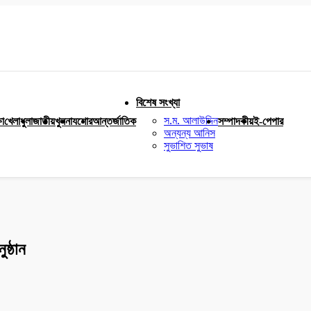
বিশেষ সংখ্যা
স.ম. আলাউদ্দিন
ষা
খেলাধুলা
জাতীয়
খুলনা
যশোর
আন্তর্জাতিক
সম্পাদকীয়
ই-পেপার
অন্যন্য আনিস
সুভাশিত সুভাষ
ষ্ঠান