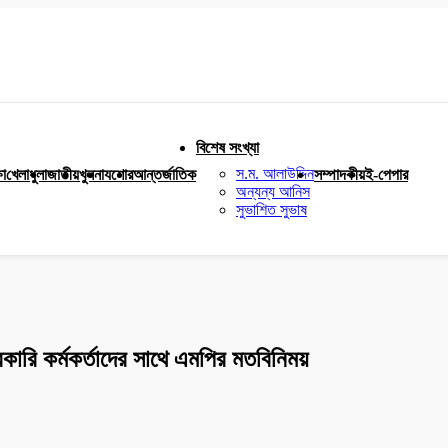
বিশেষ সংখ্যা
স.ম. আলাউদ্দিন
ষা
খেলাধুলা
জাতীয়
খুলনা
যশোর
আন্তর্জাতিক
সম্পাদকীয়
ই-পেপার
অন্যন্য আনিস
সুভাশিত সুভাষ
রকারি কর্মকর্তাদের সাথে এমপির মতবিনিময়