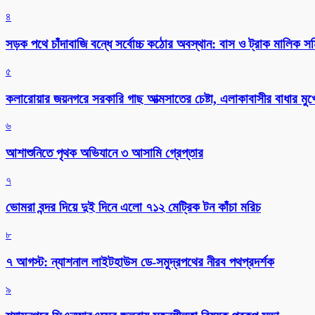
৪
সড়ক পথে চাঁদাবাজি বন্ধে সর্বোচ্চ কঠোর অবস্থান: বাস ও ট্রাক মালিক 
৫
কলারোয়ার জয়নগরে সরকারি গাছ আত্মসাতের চেষ্টা, এলাকাবাসীর বাধার মুখে
৬
আশাশুনিতে পৃথক অভিযানে ৩ আসামি গ্রেপ্তার
৭
ভোমরা বন্দর দিয়ে দুই দিনে এলো ৭১২ মেট্রিক টন কাঁচা মরিচ
৮
৭ আগস্ট: ন্যাশনাল লাইটহাউস ডে-সমুদ্রপথের নীরব পথপ্রদর্শক
৯