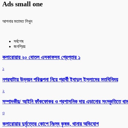
Ads small one
আপনার মতামত লিখুন
সর্বশেষ
জনপ্রিয়
কলারোয়ায় ২০ বোতল এসকাফসহ গ্রেপ্তার ১
১
নগরঘাটায় উন্নয়ন পরিকল্পনা নিয়ে প্রার্থী ইবাদুল ইসলামের মতবিনিময়
২
সম্পাদকীয়/ আইনি ফাঁকফোকর ও প্রশাসনিক দায় এড়ানোর সংস্কৃতিতে ধামা
৩
কলারোয়ায় দুর্বৃত্তের কোপে নিঃস্ব কৃষক, থানায় অভিযোগ