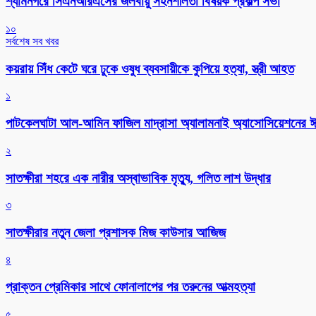
শ্যামনগরে সিএনআরএসের জলবায়ু সহনশীলতা বিষয়ক প্রকল্প সভা
১০
সর্বশেষ সব খবর
কয়রায় সিঁধ কেটে ঘরে ঢুকে ওষুধ ব্যবসায়ীকে কুপিয়ে হত্যা, স্ত্রী আহত
১
পাটকেলঘাটা আল-আমিন ফাজিল মাদ্রাসা অ্যালামনাই অ্যাসোসিয়েশনের ঈদ 
২
সাতক্ষীরা শহরে এক নারীর অস্বাভাবিক মৃত্যু, গলিত লাশ উদ্ধার
৩
সাতক্ষীরার নতুন জেলা প্রশাসক মিজ কাউসার আজিজ
৪
প্রাক্তন প্রেমিকার সাথে ফোনালাপের পর তরুনের আত্মহত্যা
৫