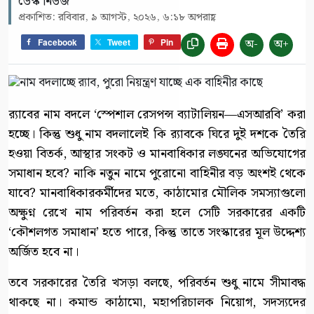
ডেস্ক নিউজ
প্রকাশিত: রবিবার, ৯ আগস্ট, ২০২৬, ৬:১৮ অপরাহ্ণ
অ-
অ+
Facebook
Tweet
Pin
র‍্যাবের নাম বদলে ‘স্পেশাল রেসপন্স ব্যাটালিয়ন—এসআরবি’ করা
হচ্ছে। কিন্তু শুধু নাম বদলালেই কি র‍্যাবকে ঘিরে দুই দশকে তৈরি
হওয়া বিতর্ক, আস্থার সংকট ও মানবাধিকার লঙ্ঘনের অভিযোগের
সমাধান হবে? নাকি নতুন নামে পুরোনো বাহিনীর বড় অংশই থেকে
যাবে? মানবাধিকারকর্মীদের মতে, কাঠামোর মৌলিক সমস্যাগুলো
অক্ষুণ্ন রেখে নাম পরিবর্তন করা হলে সেটি সরকারের একটি
‘কৌশলগত সমাধান’ হতে পারে, কিন্তু তাতে সংস্কারের মূল উদ্দেশ্য
অর্জিত হবে না।
তবে সরকারের তৈরি খসড়া বলছে, পরিবর্তন শুধু নামে সীমাবদ্ধ
থাকছে না। কমান্ড কাঠামো, মহাপরিচালক নিয়োগ, সদস্যদের