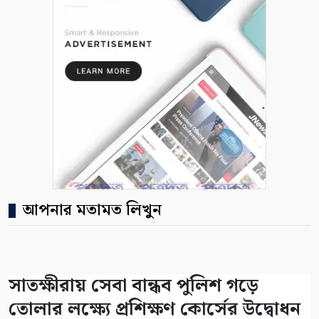
আপনার মতামত লিখুন
সাতক্ষীরায় সেবা বান্ধব পুলিশ গড়ে
তোলার লক্ষ্যে প্রশিক্ষণ কোর্সের উদ্বোধন