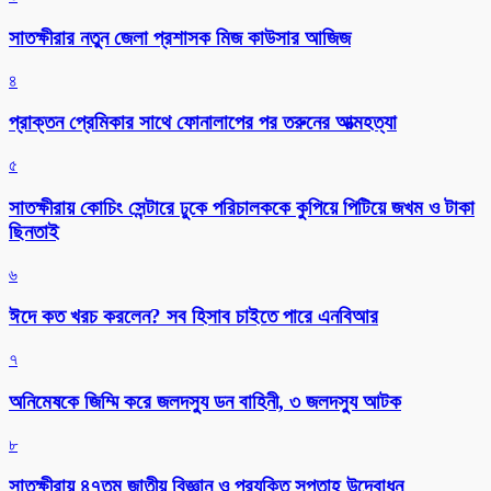
সাতক্ষীরার নতুন জেলা প্রশাসক মিজ কাউসার আজিজ
৪
প্রাক্তন প্রেমিকার সাথে ফোনালাপের পর তরুনের আত্মহত্যা
৫
সাতক্ষীরায় কোচিং সেন্টারে ঢুকে পরিচালককে কুপিয়ে পিটিয়ে জখম ও টাকা
ছিনতাই
৬
ঈদে কত খরচ করলেন? সব হিসাব চাইতে পারে এনবিআর
৭
অনিমেষকে জিম্মি করে জলদস্যু ডন বাহিনী, ৩ জলদস্যু আটক
৮
সাতক্ষীরায় ৪৭তম জাতীয় বিজ্ঞান ও প্রযুক্তি সপ্তাহ উদ্বোধন