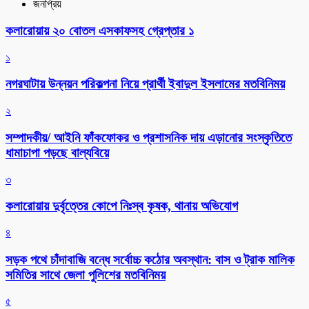
জনপ্রিয়
কলারোয়ায় ২০ বোতল এসকাফসহ গ্রেপ্তার ১
১
নগরঘাটায় উন্নয়ন পরিকল্পনা নিয়ে প্রার্থী ইবাদুল ইসলামের মতবিনিময়
২
সম্পাদকীয়/ আইনি ফাঁকফোকর ও প্রশাসনিক দায় এড়ানোর সংস্কৃতিতে
ধামাচাপা পড়ছে বাল্যবিয়ে
৩
কলারোয়ায় দুর্বৃত্তের কোপে নিঃস্ব কৃষক, থানায় অভিযোগ
৪
সড়ক পথে চাঁদাবাজি বন্ধে সর্বোচ্চ কঠোর অবস্থান: বাস ও ট্রাক মালিক
সমিতির সাথে জেলা পুলিশের মতবিনিময়
৫