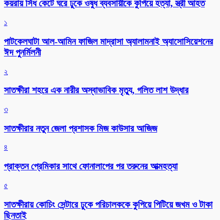
কয়রায় সিঁধ কেটে ঘরে ঢুকে ওষুধ ব্যবসায়ীকে কুপিয়ে হত্যা, স্ত্রী আহত
১
পাটকেলঘাটা আল-আমিন ফাজিল মাদ্রাসা অ্যালামনাই অ্যাসোসিয়েশনের
ঈদ পুনর্মিলনী
২
সাতক্ষীরা শহরে এক নারীর অস্বাভাবিক মৃত্যু, গলিত লাশ উদ্ধার
৩
সাতক্ষীরার নতুন জেলা প্রশাসক মিজ কাউসার আজিজ
৪
প্রাক্তন প্রেমিকার সাথে ফোনালাপের পর তরুনের আত্মহত্যা
৫
সাতক্ষীরায় কোচিং সেন্টারে ঢুকে পরিচালককে কুপিয়ে পিটিয়ে জখম ও টাকা
ছিনতাই