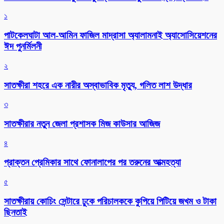
১
পাটকেলঘাটা আল-আমিন ফাজিল মাদ্রাসা অ্যালামনাই অ্যাসোসিয়েশনের
ঈদ পুনর্মিলনী
২
সাতক্ষীরা শহরে এক নারীর অস্বাভাবিক মৃত্যু, গলিত লাশ উদ্ধার
৩
সাতক্ষীরার নতুন জেলা প্রশাসক মিজ কাউসার আজিজ
৪
প্রাক্তন প্রেমিকার সাথে ফোনালাপের পর তরুনের আত্মহত্যা
৫
সাতক্ষীরায় কোচিং সেন্টারে ঢুকে পরিচালককে কুপিয়ে পিটিয়ে জখম ও টাকা
ছিনতাই