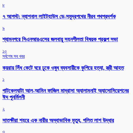
৮
৭ আগস্ট: ন্যাশনাল লাইটহাউস ডে-সমুদ্রপথের নীরব পথপ্রদর্শক
৯
শ্যামনগরে সিএনআরএসের জলবায়ু সহনশীলতা বিষয়ক প্রকল্প সভা
১০
সর্বশেষ সব খবর
কয়রায় সিঁধ কেটে ঘরে ঢুকে ওষুধ ব্যবসায়ীকে কুপিয়ে হত্যা, স্ত্রী আহত
১
পাটকেলঘাটা আল-আমিন ফাজিল মাদ্রাসা অ্যালামনাই অ্যাসোসিয়েশনের
ঈদ পুনর্মিলনী
২
সাতক্ষীরা শহরে এক নারীর অস্বাভাবিক মৃত্যু, গলিত লাশ উদ্ধার
৩