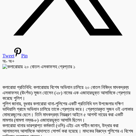
Tweet
Pin
অ-
অ+
কলারোয়া প্রতিনিধি: কলারোয়ায় বিশেষ অভিযান চালিয়ে ২০ বোতল নিষিদ্ধ মাদকদ্রব্য
এসকাফসহ (ঊংশঁভ) সুজন হোসেন (২৮) নামের এক এজাহারভুক্ত আসামিকে গ্রেপ্তার
করেছে পুলিশ।
পুলিশ জানায়, বুধবার কলারোয়া থানা-পুলিশের একটি প্রতিনিধি দল উপজেলার দক্ষিণ
ভাদিয়ালি গ্রামে অভিযান চালিয়ে তাকে গ্রেপ্তার করে। গ্রেপ্তারকৃত সুজন ওই এলাকার
মোমরেজুলের ছেলে। তিনি মাদকদ্রব্য নিয়ন্ত্রণ আইনে ৫ আগস্ট দায়ের করা একটি
মামলার (মামলা নম্বর-৮) এজাহারভুক্ত আসামি ছিলেন।
কলারোয়া থানার ভারপ্রাপ্ত কর্মকর্তা (ওসি) এইচ এম শাহীন জানান, উদ্ধার করা
আলামতসহ আসামিকে আদালতে সোপর্দ করা হয়েছে। মাদকের বিরুদ্ধে পুলিশের এ বিশেষ