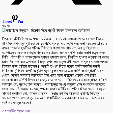
Tweet
Pin
অ-
অ+
নিজস্ব প্রতিনিধি: অবকাঠামোগত উন্নয়ন, রাস্তাঘাট সংস্কার ও জলাবদ্ধতা নিরসনে
পানি নিষ্কাশন ব্যবস্থা জোরদারের প্রতিশ্রুতি দিয়ে মতবিনিময় সভা করেছেন তালার ২
নম্বর নগরঘাটা ইউনিয়ন পরিষদ নির্বাচনের প্রার্থী আলহাজ মো. ইবাদুল ইসলাম।
বৃহস্পতিবার বিকেলে পোড়ার বাজারে আয়োজিত এক জনাকীর্ণ সভায় সভাপতিত্ব করেন
তিনি। শিল্পপতি ও সমাজসেবক ইবাদুল ইসলাম বলেন, নির্বাচিত হওয়ার অপেক্ষা না করেই
তিনি নিজ অর্থায়নে এলাকার বিভিন্ন চলাচলের অনুপযোগী সড়ক সংস্কার ও জলাবদ্ধতা
নিরসনে কাজ চালিয়ে যাচ্ছেন। আগামী দু-এক দিনের মধ্যে ইউনিয়নবাসীর জরুরি
চিকিৎসার সুবিধার্থে একটি আধুনিক অ্যাম্বুলেন্স প্রদান এবং প্রতি বছর প্রতিটি ওয়ার্ড
থেকে একজন অসচ্ছল ব্যক্তিকে নিজ খরচে হজে পাঠানোর ঘোষণা দেন তিনি।
সভায় প্রধান অতিথি হিসেবে বক্তব্য দেন বাংলাদেশ সচিবালয়ের অবসরপ্রাপ্ত কর্মকর্তা
আলহাজ মো. নুর নওয়াজ সরদার। অন্যান্যের মধ্যে বক্তব্য দেন বাংলাদেশ জাসদের
জেলা সভাপতি সরদার কাজেম, পোড়ার বাজার কমিটির সভাপতি সাইদুল আলম বাবলু ও
সাধারণ সম্পাদক মো. ইকবাল হোসেন। সভায় স্থানীয় বাসিন্দারা এলাকার বিভিন্ন
অবকাঠামোগত সমস্যা তুলে ধরেন এবং সম্মিলিতভাবে নগরঘাটার উন্নয়নে কাজ করার
অঙ্গীকার ব্যক্ত করেন।
এ সম্পর্কিত আরও খবর