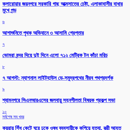
কলারোয়ার জয়নগরে সরকারি গাছ আত্মসাতের চেষ্টা, এলাকাবাসীর বাধার
মুখে পন্ড
৬
আশাশুনিতে পৃথক অভিযানে ৩ আসামি গ্রেপ্তার
৭
ভোমরা বন্দর দিয়ে দুই দিনে এলো ৭১২ মেট্রিক টন কাঁচা মরিচ
৮
৭ আগস্ট: ন্যাশনাল লাইটহাউস ডে-সমুদ্রপথের নীরব পথপ্রদর্শক
৯
শ্যামনগরে সিএনআরএসের জলবায়ু সহনশীলতা বিষয়ক প্রকল্প সভা
১০
সর্বশেষ সব খবর
কয়রায় সিঁধ কেটে ঘরে ঢুকে ওষুধ ব্যবসায়ীকে কুপিয়ে হত্যা, স্ত্রী আহত