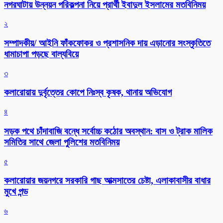
নগরঘাটায় উন্নয়ন পরিকল্পনা নিয়ে প্রার্থী ইবাদুল ইসলামের মতবিনিময়
২
সম্পাদকীয়/ আইনি ফাঁকফোকর ও প্রশাসনিক দায় এড়ানোর সংস্কৃতিতে
ধামাচাপা পড়ছে বাল্যবিয়ে
৩
কলারোয়ায় দুর্বৃত্তের কোপে নিঃস্ব কৃষক, থানায় অভিযোগ
৪
সড়ক পথে চাঁদাবাজি বন্ধে সর্বোচ্চ কঠোর অবস্থান: বাস ও ট্রাক মালিক
সমিতির সাথে জেলা পুলিশের মতবিনিময়
৫
কলারোয়ার জয়নগরে সরকারি গাছ আত্মসাতের চেষ্টা, এলাকাবাসীর বাধার
মুখে পন্ড
৬