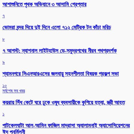
আশাশুনিতে পৃথক অভিযানে ৩ আসামি গ্রেপ্তার
৭
ভোমরা বন্দর দিয়ে দুই দিনে এলো ৭১২ মেট্রিক টন কাঁচা মরিচ
৮
৭ আগস্ট: ন্যাশনাল লাইটহাউস ডে-সমুদ্রপথের নীরব পথপ্রদর্শক
৯
শ্যামনগরে সিএনআরএসের জলবায়ু সহনশীলতা বিষয়ক প্রকল্প সভা
১০
সর্বশেষ সব খবর
কয়রায় সিঁধ কেটে ঘরে ঢুকে ওষুধ ব্যবসায়ীকে কুপিয়ে হত্যা, স্ত্রী আহত
১
পাটকেলঘাটা আল-আমিন ফাজিল মাদ্রাসা অ্যালামনাই অ্যাসোসিয়েশনের
ঈদ পুনর্মিলনী