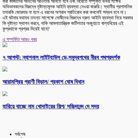
করা কাজীদের আইনের আওতায় আনতে হবে এবং বিয়েতে সম্পৃক্ত উভয় পক্ষের
অভিভাবকদের বিরুদ্ধে দৃষ্টান্তমূলক আইনি ব্যবস্থা নেওয়া জরুরি। স্থানীয় প্রশাসনিক
তদারকি জোরদার না হলে এ ধরনের অপরাধ প্রতিরোধ করা কখনোই সম্ভব হবে না।
এই ঘটনার যথাযথ তদন্ত সাপেক্ষে দোষীদের বিরুদ্ধে দ্রুত আইনি ব্যবস্থা নিয়ে সরকার
কি দৃষ্টান্ত স্থাপন করবে, নাকি আমলাতান্ত্রিক জটিলতার অজুহাতে বাল্যবিয়ের এই
কুপ্রথাকে প্রশ্রয় দিয়েই যাবে?
এ সম্পর্কিত আরও খবর
৭ আগস্ট: ন্যাশনাল লাইটহাউস ডে-সমুদ্রপথের নীরব পথপ্রদর্শক
আরামপ্রিয় প্রাণী বিড়াল/ প্রকাশ ঘোষ বিধান
হারিয়ে যাচ্ছে নাম খোদাইয়ের শিল্প/ সচ্চিদানন্দ দে সদয়
সর্বশেষ