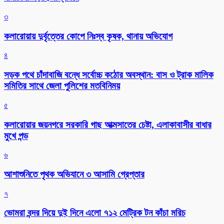
৩
কলারোয়ায় দুর্বৃত্তের কোপে নিঃস্ব কৃষক, থানায় অভিযোগ
৪
সড়ক পথে চাঁদাবাজি বন্ধে সর্বোচ্চ কঠোর অবস্থান: বাস ও ট্রাক মালিক
সমিতির সাথে জেলা পুলিশের মতবিনিময়
৫
কলারোয়ার জয়নগরে সরকারি গাছ আত্মসাতের চেষ্টা, এলাকাবাসীর বাধার
মুখে পন্ড
৬
আশাশুনিতে পৃথক অভিযানে ৩ আসামি গ্রেপ্তার
৭
ভোমরা বন্দর দিয়ে দুই দিনে এলো ৭১২ মেট্রিক টন কাঁচা মরিচ