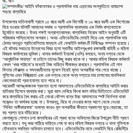
অ-
অ+
উপজেলার দাতিনাখালী গ্রামে ১৫ বছর বয়সী এক কিশোরী ও ১৬ বছর বয়সী এক কিশোরের
বিয়ে হওয়ার ঘটনাটি আমাদের সমাজ ও প্রশাসনিক ব্যবস্থার এক নির্মম বাস্তবতাকে
উন্মেচিত করেছে। উভয় পক্ষই অপ্রাপ্তবয়স্ক; বাল্যবিবাহ নিরোধ আইন অনুযায়ী এটি
পরিষ্কার শাস্তিযোগ্য অপরাধ। অথচ এফিডেভিটের দোহাই দিয়ে এবং প্রশাসনিক দায়
ঠেলার অদ্ভুত প্রতিযোগিতার মাধ্যমে এই বেআইনি কর্মকা-টি নির্বিঘেœ সম্পন্ন হয়েছে।
এই ঘটনায় সবচেয়ে উদ্বেগের বিষয় হলো স্থানীয় আইনশৃঙ্খলা রক্ষাকারী বাহিনী ও মহিলা
বিষয়ক কার্যালয়ের ভূমিকা। থানার কর্মকর্তা ইনচার্জ (ওসি) বলছেন, অন্য দপ্তর থেকে
‘আনুষ্ঠানিক সাহায্য’ না চাইলে তাদের কিছু করার থাকে না। আবার মহিলা বিষয়ক কর্মকর্তা
কেবল ‘খবর পাঠানো’র মধ্যেই নিজ দায়িত্ব সীমাবদ্ধ রাখছেন। প্রশাসনিক এই লাল
ফিতার দৌরাত্ম্য ও সমন্বয়হীনতার সুযোগ নিয়েই মূলত অপরাধীরা পার পেয়ে যাচ্ছে।
পুলিশের এমন নিষ্ক্রিয়তা এবং এক দপ্তর থেকে অন্য দপ্তরে দায় চাপানোর মানসিকতা
কোনোভাবেই গ্রহণযোগ্য হতে পারে না।
আরেকটি আশঙ্কাজনক প্রবণতা হলো আদালতের এফিডেভিটকে বাল্যবিয়ে আইনি করার
হাতিয়ার হিসেবে ব্যবহার করা। ভুয়া বয়স দেখিয়ে কিংবা জাল নথির ভিত্তিতে এফিডেভিট
করে বাল্যবিয়ে বৈধ করার এই নোংরা কৌশল বন্ধে উচ্চ আদালতের স্পষ্ট নির্দেশনা থাকা
সত্ত্বেও তা কার্যকর হচ্ছে না। উপরন্তু, বিয়ে না দেওয়ার জন্য আগে থেকে নেওয়া
‘লিখিত অঙ্গীকারনামা’ অমান্য করেও মূল অপরাধীরা কীভাবে প্রকাশ্যে ঘুরে বেড়াচ্ছে, তা
বড় প্রশ্ন হয়ে দাঁড়িয়েছে।
জেলাজুড়ে গোপনে চলা বাল্যবিয়ের এই প্রথা বন্ধে অবিলম্বে জিরো টলারেন্স নীতি গ্রহণ
করতে হবে। শুধু খবর পাঠিয়ে দায়িত্ব শেষ না করে মহিলা বিষয়ক দপ্তর ও থানা পুলিশকে
যৌথভাবে সমন্বিত অভিযান চালাতে হবে। এফিডেভিটের নামে বেআইনি বিয়ে রেজিস্ট্রি