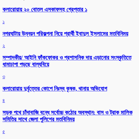
কলারোয়ায় ২০ বোতল এসকাফসহ গ্রেপ্তার ১
১
নগরঘাটায় উন্নয়ন পরিকল্পনা নিয়ে প্রার্থী ইবাদুল ইসলামের মতবিনিময়
২
সম্পাদকীয়/ আইনি ফাঁকফোকর ও প্রশাসনিক দায় এড়ানোর সংস্কৃতিতে
ধামাচাপা পড়ছে বাল্যবিয়ে
৩
কলারোয়ায় দুর্বৃত্তের কোপে নিঃস্ব কৃষক, থানায় অভিযোগ
৪
সড়ক পথে চাঁদাবাজি বন্ধে সর্বোচ্চ কঠোর অবস্থান: বাস ও ট্রাক মালিক
সমিতির সাথে জেলা পুলিশের মতবিনিময়
৫