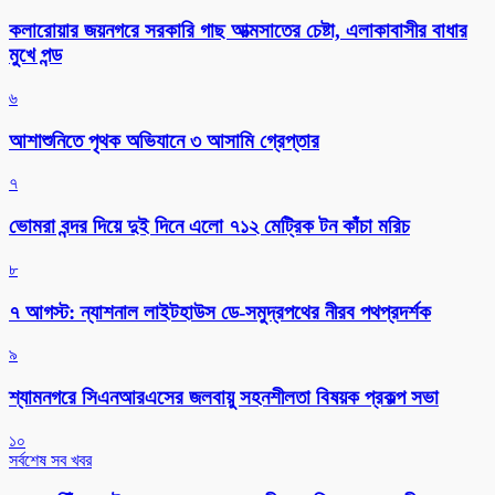
কলারোয়ার জয়নগরে সরকারি গাছ আত্মসাতের চেষ্টা, এলাকাবাসীর বাধার
মুখে পন্ড
৬
আশাশুনিতে পৃথক অভিযানে ৩ আসামি গ্রেপ্তার
৭
ভোমরা বন্দর দিয়ে দুই দিনে এলো ৭১২ মেট্রিক টন কাঁচা মরিচ
৮
৭ আগস্ট: ন্যাশনাল লাইটহাউস ডে-সমুদ্রপথের নীরব পথপ্রদর্শক
৯
শ্যামনগরে সিএনআরএসের জলবায়ু সহনশীলতা বিষয়ক প্রকল্প সভা
১০
সর্বশেষ সব খবর