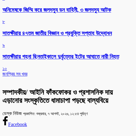
অনিমেষকে জিম্মি করে জলদস্যু ডন বাহিনী, ৩ জলদস্যু আটক
৮
সাতক্ষীরায় ৪৭তম জাতীয় বিজ্ঞান ও প্রযুক্তি সপ্তাহ উদ্বোধন
৯
সাতক্ষীরায় গহনা ছিনতাইকালে দুর্বৃত্তের ইটের আঘাতে নারী নিহত
১০
জনপ্রিয় সব খবর
সম্পাদকীয়/ আইনি ফাঁকফোকর ও প্রশাসনিক দায়
এড়ানোর সংস্কৃতিতে ধামাচাপা পড়ছে বাল্যবিয়ে
ডেস্ক নিউজ
প্রকাশিত: শুক্রবার, ৭ আগস্ট, ২০২৬, ১২:৫৪ পূর্বাহ্ণ
Facebook