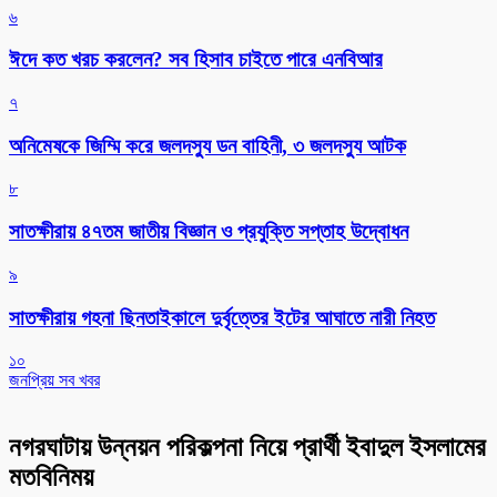
৬
ঈদে কত খরচ করলেন? সব হিসাব চাইতে পারে এনবিআর
৭
অনিমেষকে জিম্মি করে জলদস্যু ডন বাহিনী, ৩ জলদস্যু আটক
৮
সাতক্ষীরায় ৪৭তম জাতীয় বিজ্ঞান ও প্রযুক্তি সপ্তাহ উদ্বোধন
৯
সাতক্ষীরায় গহনা ছিনতাইকালে দুর্বৃত্তের ইটের আঘাতে নারী নিহত
১০
জনপ্রিয় সব খবর
নগরঘাটায় উন্নয়ন পরিকল্পনা নিয়ে প্রার্থী ইবাদুল ইসলামের
মতবিনিময়