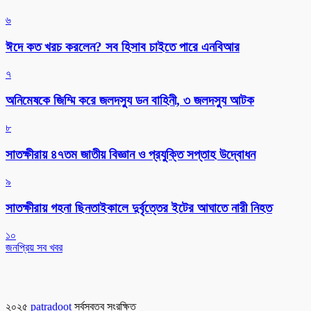
৬
ঈদে কত খরচ করলেন? সব হিসাব চাইতে পারে এনবিআর
৭
অনিমেষকে জিম্মি করে জলদস্যু ডন বাহিনী, ৩ জলদস্যু আটক
৮
সাতক্ষীরায় ৪৭তম জাতীয় বিজ্ঞান ও প্রযুক্তি সপ্তাহ উদ্বোধন
৯
সাতক্ষীরায় গহনা ছিনতাইকালে দুর্বৃত্তের ইটের আঘাতে নারী নিহত
১০
জনপ্রিয় সব খবর
২০২৫
patradoot
সর্বস্বত্ব সংরক্ষিত