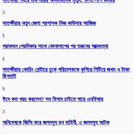
সাতক্ষীরা শহরে এক নারীর অস্বাভাবিক মৃত্যু, গলিত লাশ উদ্ধার
৩
সাতক্ষীরার নতুন জেলা প্রশাসক মিজ কাউসার আজিজ
৪
প্রাক্তন প্রেমিকার সাথে ফোনালাপের পর তরুনের আত্মহত্যা
৫
সাতক্ষীরায় কোচিং সেন্টারে ঢুকে পরিচালককে কুপিয়ে পিটিয়ে জখম ও টাকা
ছিনতাই
৬
ঈদে কত খরচ করলেন? সব হিসাব চাইতে পারে এনবিআর
৭
অনিমেষকে জিম্মি করে জলদস্যু ডন বাহিনী, ৩ জলদস্যু আটক