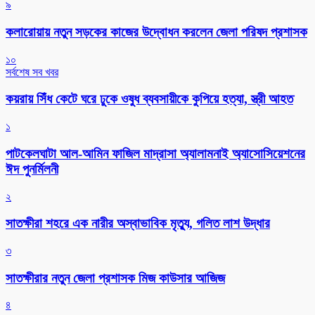
৯
কলারোয়ায় নতুন সড়কের কাজের উদ্বোধন করলেন জেলা পরিষদ প্রশাসক
১০
সর্বশেষ সব খবর
কয়রায় সিঁধ কেটে ঘরে ঢুকে ওষুধ ব্যবসায়ীকে কুপিয়ে হত্যা, স্ত্রী আহত
১
পাটকেলঘাটা আল-আমিন ফাজিল মাদ্রাসা অ্যালামনাই অ্যাসোসিয়েশনের
ঈদ পুনর্মিলনী
২
সাতক্ষীরা শহরে এক নারীর অস্বাভাবিক মৃত্যু, গলিত লাশ উদ্ধার
৩
সাতক্ষীরার নতুন জেলা প্রশাসক মিজ কাউসার আজিজ
৪