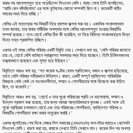
করার পর আবেগাপ্লুত হয়ে পড়েছিলেন লিওনেল মেসি। ম্যাচ শেষে তিনি বলেছিলেন,
‘আমি কেন কাঁদছিলাম? এর সঙ্গে ফুটবলের কোনো সম্পর্কই ছিল না। কয়েকটি কঠিন
সময়ের মধ্য দিয়ে যাচ্ছি।’
মেসির এই মন্তব্যের পর বিষয়টি নিয়ে ব্যাপক জল্পনা শুরু হয়। একাধিক সংবাদমাধ্যম
তখন জানায়, তার বাবার শারীরিক অবস্থার সঙ্গে মেসির আবেগাপ্লুত হওয়ার বিষয়টির
সম্পর্ক রয়েছে। তবে হোর্হে মেসির ঠিক কী হয়েছিল, তা নিয়ে বিভিন্ন সংবাদমাধ্যমে ভিন্ন
ভিন্ন তথ্য প্রকাশিত হচ্ছিল।
এরপর ওই সময় মেসির পরিবার একটি বিবৃতি দেয়। সেখানে বলা হয়, ‘মেসি পরিবার জানাতে
চায় যে, হোর্হে মেসি বর্তমানে স্বাস্থ্যগত সমস্যার মধ্য দিয়ে যাচ্ছেন। তিনি চিকিৎসকদের
তত্ত্বাবধানে রয়েছেন এবং সুস্থ হয়ে উঠছেন।’
বিবৃতিতে আরও বলা হয়, ‘গত কয়েক ঘণ্টায় যেসব প্রতিবেদন, গুজব ও জল্পনা ছড়িয়েছে,
তাতে মেসি পরিবার গভীরভাবে উদ্বিগ্ন। কারণ, একটি সম্পূর্ণ ব্যক্তিগত পারিবারিক
বিষয়কে কেউ কেউ যে সংবেদনশীলতা, সম্মান ও গোপনীয়তার সঙ্গে বিবেচনা করা উচিত
ছিল, তা করেননি।’
বিবৃতিতে আরও বলা হয়, ‘হোর্হে ও তার পুরো পরিবারের প্রতি যে ভালোবাসা, সম্মান ও
উদ্বেগ প্রকাশ করা হয়েছে, তার জন্য আমরা আন্তরিকভাবে কৃতজ্ঞ। একই সঙ্গে এই
পুরো প্রক্রিয়া চলাকালে হোর্হে এবং তার পরিবারের গোপনীয়তা, ব্যক্তিগত পরিসর ও
বিষয়টির গোপনীয়তা রক্ষা করার অনুরোধ করছি।’
এরপর জুলাইয়ের শেষ দিকে মেজর লিগ সকারের (এমএলএস) অল-স্টার ম্যাচেও খেলেননি
লিওনেল মেসি। ধারণা করা হয়, বাবাকে দেখতে তিনি সেখানে যান। কয়েক দিন পর অবশ্য