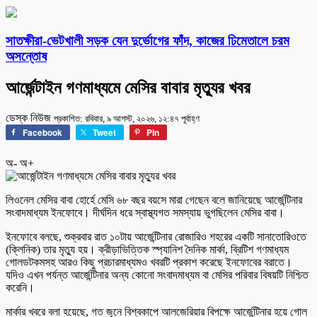
সাতক্ষীরা-ভেটখালী সড়ক যেন দুর্ভোগের ফাঁদ, কাজের ঢিমেতালে চরম
অসন্তোষ
আর্জেন্টাইন গণমাধ্যমে মেসির বাবার মৃত্যুর খবর
ডেস্ক নিউজ
প্রকাশিত: রবিবার, ৯ আগস্ট, ২০২৬, ১২:৪৭ পূর্বাহ্ণ
Facebook
Tweet
Pin
অ-
অ+
লিওনেল মেসির বাবা হোর্হে মেসি ৬৮ বছর বয়সে মারা গেছেন বলে জানিয়েছে আর্জেন্টিনার
সংবাদমাধ্যম ইনফোবে। দীর্ঘদিন ধরে স্বাস্থ্যগত সমস্যায় ভুগছিলেন মেসির বাবা।
ইনফোবে বলছে, শুক্রবার রাত ১০টায় আর্জেন্টিনার রোজারিও শহরের একটি সানাতোরিওতে
(ক্লিনিক) তার মৃত্যু হয়। ক্রীড়াভিত্তিক স্প্যানিশ দৈনিক মার্কা, ব্রিটিশ গণমাধ্যম
গোলডটকমসহ আরও কিছু প্রচারমাধ্যমও খবরটি প্রকাশ করেছে ইনফোবের বরাতে।
যদিও এখন পর্যন্ত আর্জেন্টিনার অন্য কোনো সংবাদমাধ্যম বা মেসির পরিবার বিষয়টি নিশ্চিত
করেনি।
মার্কার খবরে বলা হয়েছে, গত জুনে বিশ্বকাপে আলজেরিয়ার বিপক্ষে আর্জেন্টিনার হয়ে গোল