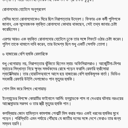
রোনালদোর হোটেলে অনুপ্রবেশ
মেসির মতো রোনালদোকেও ঘিরে ছিল নিরাপত্তার উদ্বেগ। ফিফার এক কর্মী পুলিশকে
জানান, এক সন্দেহজনক ব্যক্তি রোনালদো কোথায় থাকছেন, সেই তথ্য জানার চেষ্টা
করেছিলেন।
এরপর আরও এক ব্যক্তি রোনালদোর হোটেলে ঢুকে তার সঙ্গে লিফটে ওঠার চেষ্টা করেন।
পুলিশ তাকে থামালে দাবি করেন, তার উদ্দেশ্য ছিল শুধু একটি সেলফি তোলা।
৬ হাজারের বেশি হুমকি রেফারিকে
শুধু খেলোয়াড় নয়, নিরাপত্তার ঝুঁকিতে ছিলেন ম্যাচ অফিসিয়ালরাও। আর্জেন্টিনা-মিশর
ম্যাচের সিদ্ধান্ত নিয়ে ক্ষুব্ধ সমর্থকদের রোষে পড়েন ফরাসি রেফারি ফ্রাঁসোয়া
ল্যাটেক্সিয়ার। তার হোয়াটসঅ্যাপে আসে ছয় হাজারের বেশি হুমকিমূলক বার্তা। ভিডিও
সহকারী রেফারি উইলি দেলাজোও পান মৃত্যুর হুমকি।
গোল মিস করে বিপদে খেলোয়াড়
ইংল্যান্ডের বিপক্ষে কোয়ার্টার ফাইনালে আর্লিং হল্যান্ডকে পাস না দেওয়ার ঘটনায় নরওয়ের
আলেক্সান্ডার সরলথ ও তার স্ত্রী মৃত্যুর হুমকি পান।
কলম্বিয়ার জোন হামিন্তন কামপাজ পেনাল্টি মিস করার পরও একই ধরনের হুমকির মুখে
পড়েন। পরিস্থিতি এমন পর্যায়ে পৌঁছায় যে জাতীয় দলের সঙ্গে দেশে ফেরাও তার জন্য
সম্ভব হয়নি।