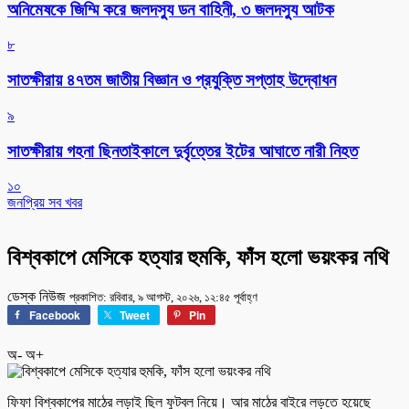
অনিমেষকে জিম্মি করে জলদস্যু ডন বাহিনী, ৩ জলদস্যু আটক
৮
সাতক্ষীরায় ৪৭তম জাতীয় বিজ্ঞান ও প্রযুক্তি সপ্তাহ উদ্বোধন
৯
সাতক্ষীরায় গহনা ছিনতাইকালে দুর্বৃত্তের ইটের আঘাতে নারী নিহত
১০
জনপ্রিয় সব খবর
বিশ্বকাপে মেসিকে হত্যার হুমকি, ফাঁস হলো ভয়ংকর নথি
ডেস্ক নিউজ
প্রকাশিত: রবিবার, ৯ আগস্ট, ২০২৬, ১২:৪৫ পূর্বাহ্ণ
Facebook
Tweet
Pin
অ-
অ+
ফিফা বিশ্বকাপের মাঠের লড়াই ছিল ফুটবল নিয়ে। আর মাঠের বাইরে লড়তে হয়েছে