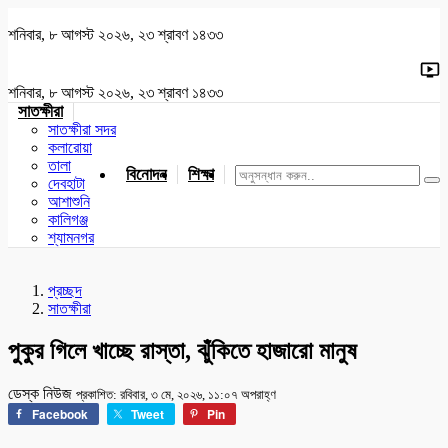
শনিবার, ৮ আগস্ট ২০২৬, ২৩ শ্রাবণ ১৪৩৩
শনিবার, ৮ আগস্ট ২০২৬, ২৩ শ্রাবণ ১৪৩৩
সাতক্ষীরা
সাতক্ষীরা সদর
কলারোয়া
তালা
বিনোদন
শিক্ষা
খেলাধুলা
জাতীয়
খুলনা
যশোর
দেবহাটা
আশাশুনি
কালিগঞ্জ
শ্যামনগর
প্রচ্ছদ
সাতক্ষীরা
পুকুর গিলে খাচ্ছে রাস্তা, ঝুঁকিতে হাজারো মানুষ
ডেস্ক নিউজ
প্রকাশিত: রবিবার, ৩ মে, ২০২৬, ১১:০৭ অপরাহ্ণ
Facebook
Tweet
Pin