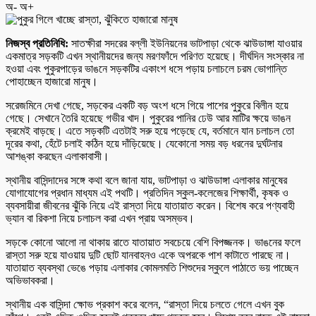
অ-
অ+
নিজস্ব প্রতিনিধি:
সাতক্ষীরা সদরের বল্লী ইউনিয়নের ভাটপাড়া থেকে ঝাউডাঙ্গা যাওয়ার
একমাত্র সড়কটি এখন স্থানীয়দের জন্য মরণফাঁদে পরিণত হয়েছে। দীর্ঘদিন সংস্কার না
হওয়া এবং পুকুরপাড়ের ভাঙনে সড়কটির একাংশ ধসে পড়ায় চলাচলে চরম ভোগান্তি
পোহাচ্ছেন হাজারো মানুষ।
সরেজমিনে দেখা গেছে, সড়কের একটি বড় অংশ ধসে গিয়ে পাশের পুকুরে বিলীন হয়ে
গেছে। সেখানে তৈরি হয়েছে গভীর খাদ। পুকুরের পানির ঢেউ আর মাটির ক্ষয়ে ভাঙন
ক্রমেই বাড়ছে। এতে সড়কটি এতটাই সরু হয়ে পড়েছে যে, বর্তমানে যান চলাচল তো
দূরের কথা, হেঁটে চলাই কঠিন হয়ে দাঁড়িয়েছে। যেকোনো সময় বড় ধরনের দুর্ঘটনার
আশঙ্কা করছেন এলাকাবাসী।
স্থানীয় বাসিন্দাদের সঙ্গে কথা বলে জানা যায়, ভাটপাড়া ও ঝাউডাঙ্গা এলাকার মানুষের
যোগাযোগের প্রধান মাধ্যম এই পথটি। প্রতিদিন স্কুল-কলেজের শিক্ষার্থী, কৃষক ও
ব্যবসায়ীরা জীবনের ঝুঁকি নিয়ে এই রাস্তা দিয়ে যাতায়াত করেন। বিশেষ করে পণ্যবাহী
ভ্যান বা রিকশা নিয়ে চলাচল করা এখন প্রায় অসম্ভব।
সড়কে কোনো আলো না থাকায় রাতে যাতায়াত সবচেয়ে বেশি বিপজ্জনক। ভাঙনের ফলে
রাস্তা সরু হয়ে যাওয়ায় দুটি ছোট যানবাহনও একে অপরকে পাশ কাটাতে পারছে না।
যাতায়াত ব্যবস্থা ভেঙে পড়ায় এলাকার কোমলমতি শিশুদের স্কুলে পাঠাতে ভয় পাচ্ছেন
অভিভাবকরা।
স্থানীয় এক বাসিন্দা ক্ষোভ প্রকাশ করে বলেন, “রাস্তা দিয়ে চলতে গেলে এখন বুক