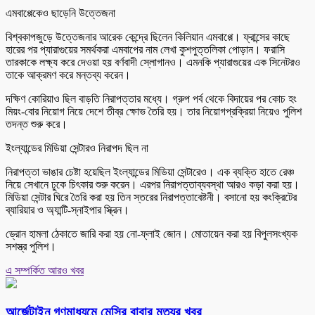
এমবাপ্পেকেও ছাড়েনি উত্তেজনা
বিশ্বকাপজুড়ে উত্তেজনার আরেক কেন্দ্রে ছিলেন কিলিয়ান এমবাপ্পে। ফ্রান্সের কাছে
হারের পর প্যারাগুয়ের সমর্থকরা এমবাপের নাম লেখা কুশপুত্তলিকা পোড়ান। ফরাসি
তারকাকে লক্ষ্য করে দেওয়া হয় বর্ণবাদী স্লোগানও। এমনকি প্যারাগুয়ের এক সিনেটরও
তাকে আক্রমণ করে মন্তব্য করেন।
দক্ষিণ কোরিয়াও ছিল বাড়তি নিরাপত্তার মধ্যে। গ্রুপ পর্ব থেকে বিদায়ের পর কোচ হং
মিয়ং-বোর নিয়োগ নিয়ে দেশে তীব্র ক্ষোভ তৈরি হয়। তার নিয়োগপ্রক্রিয়া নিয়েও পুলিশ
তদন্ত শুরু করে।
ইংল্যান্ডের মিডিয়া সেন্টারও নিরাপদ ছিল না
নিরাপত্তা ভাঙার চেষ্টা হয়েছিল ইংল্যান্ডের মিডিয়া সেন্টারেও। এক ব্যক্তি হাতে রেঞ্চ
নিয়ে সেখানে ঢুকে চিৎকার শুরু করেন। এরপর নিরাপত্তাব্যবস্থা আরও কড়া করা হয়।
মিডিয়া সেন্টার ঘিরে তৈরি করা হয় তিন স্তরের নিরাপত্তাবেষ্টনী। বসানো হয় কংক্রিটের
ব্যারিয়ার ও অ্যান্টি-স্নাইপার স্ক্রিন।
ড্রোন হামলা ঠেকাতে জারি করা হয় নো-ফ্লাই জোন। মোতায়েন করা হয় বিপুলসংখ্যক
সশস্ত্র পুলিশ।
এ সম্পর্কিত আরও খবর
আর্জেন্টাইন গণমাধ্যমে মেসির বাবার মৃত্যুর খবর