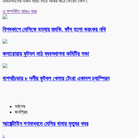
এমএলএসের একটি ম্যাচ দিয়ে আবার মাঠে ফেরেন মেসি।
এ সম্পর্কিত আরও খবর
বিশ্বকাপে মেসিকে হত্যার হুমকি, ফাঁস হলো ভয়ংকর নথি
কলারোয়ায় ফুটবল মাঠ ব্যবস্থাপনা কমিটির সভা
বাগআঁচড়ায় ৮ দলীয় ফুটবল খেলায় টেংরা একাদশ চ্যাম্পিয়ন
সর্বশেষ
জনপ্রিয়
আর্জেন্টাইন গণমাধ্যমে মেসির বাবার মৃত্যুর খবর
১