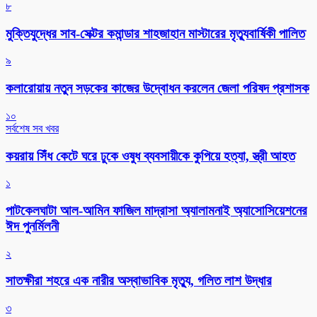
৮
মুক্তিযুদ্ধের সাব-সেক্টর কমান্ডার শাহজাহান মাস্টারের মৃত্যুবার্ষিকী পালিত
৯
কলারোয়ায় নতুন সড়কের কাজের উদ্বোধন করলেন জেলা পরিষদ প্রশাসক
১০
সর্বশেষ সব খবর
কয়রায় সিঁধ কেটে ঘরে ঢুকে ওষুধ ব্যবসায়ীকে কুপিয়ে হত্যা, স্ত্রী আহত
১
পাটকেলঘাটা আল-আমিন ফাজিল মাদ্রাসা অ্যালামনাই অ্যাসোসিয়েশনের
ঈদ পুনর্মিলনী
২
সাতক্ষীরা শহরে এক নারীর অস্বাভাবিক মৃত্যু, গলিত লাশ উদ্ধার
৩