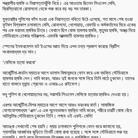
সন্ত্রাসীর হুমকি ও নিরাপত্তাঝুঁকি নিয়ে। এর আওতায় ছিলেন লিওনেল মেসি,
ক্রিস্তিয়ানো রোনালদো থেকে শুরু করে বড় বড় সব তারকা।
যুক্তরাষ্ট্র পুলিশের ফাঁস হওয়া এক নিরাপত্তা নথিতে উঠে এসেছে, গত মাসে শেষ হওয়া
ফুটবল বিশ্বকাপ চলাকালে মেসি, রোনালদো, খেলোয়াড়, রেফারি ও কর্মকর্তাদের ঘিরে একের
পর এক ভয়াবহ হুমকির চিত্র। যেখানে ছিল বোমা হামলার হুমকি, মৃত্যুর হুমকি, অস্ত্র নিয়ে
স্টেডিয়ামে ঢোকার পরিকল্পনা- এমনকি আত্মঘাতী হামলার হুমকিও।
স্পেনের ইনফরমেশন ডট ইএসের বরাত দিয়ে এসব তথ্য প্রকাশ করেছে ব্রিটিশ
সংবাদমাধ্যম দ্য সান।
‘মেসিকে হত্যা করবো’
আর্জেন্টিনা-জর্ডান ম্যাচের আগে ডালাস বিমানবন্দরে ফোন করে এক ব্যক্তি স্টেডিয়ামে
হামলার হুমকি দেন। দাবি করেন, আরও দুই জনকে সঙ্গে নিয়ে তিনি মাঠে ঢুকবেন। তাদের
হাতে থাকবে হ্যান্ড গ্রেনেড ও এআর-১৫ রাইফেল।
শুধু পুলিশ বা খেলোয়াড়দের নয়, সরাসরি লিওনেল মেসিকে হত্যার হুমকিও দেওয়া হয়।
এরপর আর্জেন্টিনা-মিশর ম্যাচের আগে আসে আরও ভয়ংকর বার্তা। সামাজিক
যোগাযোগমাধ্যম ‘এক্স’-এ এক সন্দেহভাজন ব্যক্তি দাবি করেন, শরীরে চারটি বোমা বেঁধে
আটলান্টার স্টেডিয়ামে ঢুকবেন তিনি। লক্ষ্য ওই একই- মেসি!
আতঙ্ক সেখানেই শেষ হয়নি। ম্যাচ চলাকালে পুলিশকে ফোন করে জানানো হয়,
গ্যালারির আবর্জনার ঝুড়িতে তিনটি বোমা রাখা হয়েছে। সঙ্গে সঙ্গে স্টেডিয়ামে শুরু হয়
তল্লাশি। মাঠে নামে বিস্ফোরক বিশেষজ্ঞ দল ও প্রশিক্ষিত কুকুর।