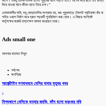
কাঁপে। একটু এদিক-ওদিক হলেই পুকুরের খাদে পড়তে হবে। বিশেষ করে রাতে এই রাস্তা
দিয়ে যাওয়া মানে জীবন হাতে নিয়ে চলা।”
এলাকাবাসীর দাবি, শুধু জোড়াতালির সংস্কার নয়, বরং পুকুরপাড়ে টেকসই প্রতিরক্ষা বাঁধ বা
গাইড ওয়াল নির্মাণ করে দ্রুত সড়কটি পুনর্র্নিমাণ করা হোক। এ বিষয়ে সংশ্লিষ্ট
কর্তৃপক্ষের জরুরি হস্তক্ষেপ কামনা করেছেন তারা।
Ads small one
আপনার মতামত লিখুন
সর্বশেষ
জনপ্রিয়
আর্জেন্টাইন গণমাধ্যমে মেসির বাবার মৃত্যুর খবর
১
বিশ্বকাপে মেসিকে হত্যার হুমকি, ফাঁস হলো ভয়ংকর নথি