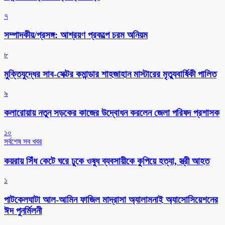
৭
সম্পাদকীয়/প্রসঙ্গ: আশ্রয়ণ প্রকল্পে চরম অনিয়ম
৮
মুক্তিযুদ্ধের সাব-সেক্টর কমান্ডার শাহজাহান মাস্টারের মৃত্যুবার্ষিকী পালিত
৯
কলারোয়ায় নতুন সড়কের কাজের উদ্বোধন করলেন জেলা পরিষদ প্রশাসক
১০
সর্বশেষ সব খবর
কয়রায় সিঁধ কেটে ঘরে ঢুকে ওষুধ ব্যবসায়ীকে কুপিয়ে হত্যা, স্ত্রী আহত
১
পাটকেলঘাটা আল-আমিন ফাজিল মাদ্রাসা অ্যালামনাই অ্যাসোসিয়েশনের
ঈদ পুনর্মিলনী