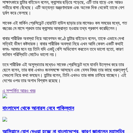
সাক্ষাৎকারে হান্টার বাইডেন বলেন, ক্যান্সার ছড়িয়ে পড়েছে, এটি তার হাড়ে এবং আরও
গভীরে বাসা বেঁধেছে। এটি অত্যন্ত যন্ত্রণাদায়ক এবং অনেক দিক থেকেই তাকে বেশ
দুর্বল করে ফেলছে।
সাবেক এই মার্কিন প্রেসিডেন্ট হোয়াইট হাউস ছাড়ার চার মাসেরও কম সময়ের মধ্যে, গত
বছরের মে মাসে প্রথম তার ক্যান্সার আক্রান্ত হওয়ার তথ্য প্রকাশ করেছিলেন।
বাবার শারীরিক অবস্থা নিয়ে আবেগঘন কণ্ঠে হান্টার বাইডেন বলেন, তাকে এভাবে দেখা
সত্যিই ভীষণ কষ্টদায়ক। বাবার শারীরিক অবস্থা নিয়ে এখন আমি কেবল একটি কথাই
বলব- আমার মনে হয় তিনি যদি একটু বেশি অভিযোগ করতেন তবে ভালো হতো, কারণ
বর্তমান পরিস্থিতি মোটেও ভালো নয়।
তবে শারীরিক এই অসুস্থতার মধ্যেও সাবেক প্রেসিডেন্ট দমে যাননি উল্লেখ করে তার
ছেলে বলেন, তার বাবা এখনও জনসমক্ষে আসছেন এবং যেসব বিষয় তার কাছে গুরুত্বপূর্ণ,
সেগুলো নিয়ে কথা বলছেন। হান্টার বলেন, তিনি এখনও তার কাজ চালিয়ে যাচ্ছেন। এই
দেশের ওপর তার অগাধ বিশ্বাস রয়েছে।
এ সম্পর্কিত আরও খবর
বাংলাদেশ থেকে আনারস নেবে পাকিস্তান
আসিয়ানে যোগ দেওয়া হচ্ছে না বাংলাদেশের, কারণ জানালেন মহাসচিব