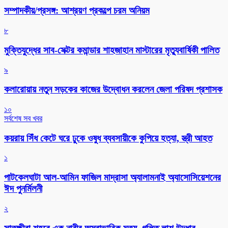
সম্পাদকীয়/প্রসঙ্গ: আশ্রয়ণ প্রকল্পে চরম অনিয়ম
৮
মুক্তিযুদ্ধের সাব-সেক্টর কমান্ডার শাহজাহান মাস্টারের মৃত্যুবার্ষিকী পালিত
৯
কলারোয়ায় নতুন সড়কের কাজের উদ্বোধন করলেন জেলা পরিষদ প্রশাসক
১০
সর্বশেষ সব খবর
কয়রায় সিঁধ কেটে ঘরে ঢুকে ওষুধ ব্যবসায়ীকে কুপিয়ে হত্যা, স্ত্রী আহত
১
পাটকেলঘাটা আল-আমিন ফাজিল মাদ্রাসা অ্যালামনাই অ্যাসোসিয়েশনের
ঈদ পুনর্মিলনী
২