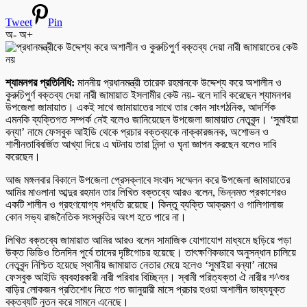
Tweet
Pin
অ-
অ+
শ্যামনগর প্রতিনিধি:
মাননীয় প্রধানমন্ত্রী তারেক রহমানকে উদ্দেশ্য করে অশালীন ও
কুরুচিপুর্ণ বক্তব্য দেয়া নারী জামায়াত ইসলামীর কেউ নয়- বলে দাবি করেছেন শ্যামনগর
উপজেলা জামায়াত। একই সাথে জামায়াতের সাথে তার কোন সাংগঠনিক, আদর্শিক
এমনকি ব্যক্তিগত সম্পর্ক নেই বলেও জানিয়েছেন উপজেলা জামায়াত নেতৃবৃন্দ। ‘সুমাইয়া
বন্যা’ নামে ফেসবুক আইডি থেকে প্রচার বক্তব্যকে নাক্কারজনক, অশোভন ও
শালীনতাবিবর্জিত আখ্যা দিয়ে এ ঘটনায় তারা নিন্দা ও ঘৃনা জ্ঞাপন করছেন বলেও দাবি
করেছেন।
আজ মঙ্গলবার বিকালে উপজেলা প্রেসক্লাবে সংবাদ সম্মেলন করে উপজেলা জামায়াতের
আমির মাওলানা আব্দুর রহমান তার লিখিত বক্তব্যে আরও বলেন, ভিন্নমত প্রকাশেরও
একটি শালীন ও গ্রহণযোগ্য পদ্ধতি রয়েছে। কিন্তু ব্যক্তি আক্রমণ ও গালিগালাজ
কোন সভ্য রাজনৈতিক সংস্কৃতির অংশ হতে পারে না।
লিখিত বক্তব্যে জামায়াত আমির আরও বলেন সামাজিক যোগাযোগ মাধ্যমে ছড়িয়ে পড়া
উক্ত ভিডিও তিনদিন পুর্বে তাদের দৃষ্টিগোচর হয়েছে। তাৎক্ষণিকভাবে অনুসন্ধান চালিয়ে
নেতৃবৃন্দ নিশ্চিত হয়েছে স্থানীয় জামায়াত নেতার মেয়ে হলেও ‘সুমাইয়া বন্যা’ নামের
ফেসবুক আইডি ব্যবহারকারী নারী পরিবার বিচ্ছিন্ন। স্বামী পরিত্যক্তা ঐ নারীর শ^শুর
বাড়ির লোকজন প্রতিশোধ নিতে গত জানুয়ারী মাসে প্রচার হওয়া অশালীন ভাষ্যযুক্ত
বক্তব্যটি নুতন করে সামনে এনেছে।