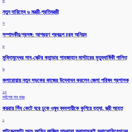
৬
নতুন দায়িত্বে ৬ মন্ত্রী-প্রতিমন্ত্রী
৭
সম্পাদকীয়/প্রসঙ্গ: আশ্রয়ণ প্রকল্পে চরম অনিয়ম
৮
মুক্তিযুদ্ধের সাব-সেক্টর কমান্ডার শাহজাহান মাস্টারের মৃত্যুবার্ষিকী পালিত
৯
কলারোয়ায় নতুন সড়কের কাজের উদ্বোধন করলেন জেলা পরিষদ প্রশাসক
১০
সর্বশেষ সব খবর
কয়রায় সিঁধ কেটে ঘরে ঢুকে ওষুধ ব্যবসায়ীকে কুপিয়ে হত্যা, স্ত্রী আহত
১
পাটকেলঘাটা আল-আমিন ফাজিল মাদ্রাসা অ্যালামনাই অ্যাসোসিয়েশনের