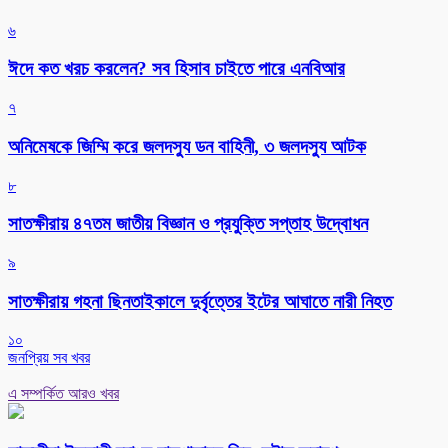
৬
ঈদে কত খরচ করলেন? সব হিসাব চাইতে পারে এনবিআর
৭
অনিমেষকে জিম্মি করে জলদস্যু ডন বাহিনী, ৩ জলদস্যু আটক
৮
সাতক্ষীরায় ৪৭তম জাতীয় বিজ্ঞান ও প্রযুক্তি সপ্তাহ উদ্বোধন
৯
সাতক্ষীরায় গহনা ছিনতাইকালে দুর্বৃত্তের ইটের আঘাতে নারী নিহত
১০
জনপ্রিয় সব খবর
এ সম্পর্কিত আরও খবর