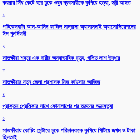
কয়রায় সিঁধ কেটে ঘরে ঢুকে ওষুধ ব্যবসায়ীকে কুপিয়ে হত্যা, স্ত্রী আহত
১
পাটকেলঘাটা আল-আমিন ফাজিল মাদ্রাসা অ্যালামনাই অ্যাসোসিয়েশনের
ঈদ পুনর্মিলনী
২
সাতক্ষীরা শহরে এক নারীর অস্বাভাবিক মৃত্যু, গলিত লাশ উদ্ধার
৩
সাতক্ষীরার নতুন জেলা প্রশাসক মিজ কাউসার আজিজ
৪
প্রাক্তন প্রেমিকার সাথে ফোনালাপের পর তরুনের আত্মহত্যা
৫
সাতক্ষীরায় কোচিং সেন্টারে ঢুকে পরিচালককে কুপিয়ে পিটিয়ে জখম ও টাকা
ছিনতাই