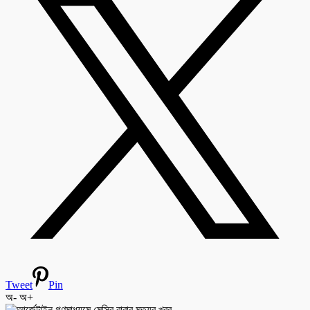
Tweet
Pin
অ-
অ+