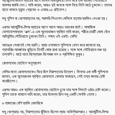
আর্জেন্টিনা-জর্ডান ম্যাচের আগে ডালাস বিমানবন্দরে ফোন করে এক ব্যক্তি স্টেডিয়ামে
হামলার হুমকি দেন। দাবি করেন, আরও দুই জনকে সঙ্গে নিয়ে তিনি মাঠে ঢুকবেন। তাদের
হাতে থাকবে হ্যান্ড গ্রেনেড ও এআর-১৫ রাইফেল।
শুধু পুলিশ বা খেলোয়াড়দের নয়, সরাসরি লিওনেল মেসিকে হত্যার হুমকিও দেওয়া হয়।
এরপর আর্জেন্টিনা-মিশর ম্যাচের আগে আসে আরও ভয়ংকর বার্তা। সামাজিক
যোগাযোগমাধ্যম ‘এক্স’-এ এক সন্দেহভাজন ব্যক্তি দাবি করেন, শরীরে চারটি বোমা বেঁধে
আটলান্টার স্টেডিয়ামে ঢুকবেন তিনি। লক্ষ্য ওই একই- মেসি!
আতঙ্ক সেখানেই শেষ হয়নি। ম্যাচ চলাকালে পুলিশকে ফোন করে জানানো হয়,
গ্যালারির আবর্জনার ঝুড়িতে তিনটি বোমা রাখা হয়েছে। সঙ্গে সঙ্গে স্টেডিয়ামে শুরু হয়
তল্লাশি। মাঠে নামে বিস্ফোরক বিশেষজ্ঞ দল ও প্রশিক্ষিত কুকুর।
রোনালদোর হোটেলে অনুপ্রবেশ
মেসির মতো রোনালদোকেও ঘিরে ছিল নিরাপত্তার উদ্বেগ। ফিফার এক কর্মী পুলিশকে
জানান, এক সন্দেহজনক ব্যক্তি রোনালদো কোথায় থাকছেন, সেই তথ্য জানার চেষ্টা
করেছিলেন।
এরপর আরও এক ব্যক্তি রোনালদোর হোটেলে ঢুকে তার সঙ্গে লিফটে ওঠার চেষ্টা করেন।
পুলিশ তাকে থামালে দাবি করেন, তার উদ্দেশ্য ছিল শুধু একটি সেলফি তোলা।
৬ হাজারের বেশি হুমকি রেফারিকে
শুধু খেলোয়াড় নয়, নিরাপত্তার ঝুঁকিতে ছিলেন ম্যাচ অফিসিয়ালরাও। আর্জেন্টিনা-মিশর