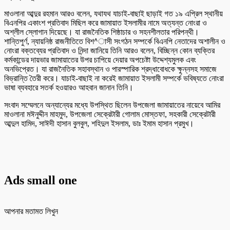
মাওলানা আব্দুর রহমান আরও বলেন, যথাযথ যাচাই-বাছাই ছাড়াই গত ১৯ এপ্রিল স্থানীয়
বিএনপির একাংশ প্রতিবাদ মিছিল করে জামায়াত ইসলামীর নামে অত্যন্ত নোংরা ও
অশ্লীল স্লোগান দিয়েছে। যা রাজনৈতিক শিষ্ঠাচার ও সহনশীলতার পরিপন্থী।
শান্তিপুর্ণ, ন্যায়নিষ্ঠ রাজনীতিতে বিশ^াসী সংগঠন সম্পর্কে বিএনপি নেতাদের অশালীন ও
নোংরা বক্তব্যের প্রতিবাদ ও নিন্দা জানিয়ে তিনি আরও বলেন, বিচ্ছিন্ন কোন ব্যক্তির
কর্মকান্ডের দায়ভার জামায়াতের উপর চাপিয়ে দেয়ার অপচেষ্টা উদ্দেশ্যমুলক এবং
অনভিপ্রেত। যা রাজনৈতিক সহাবস্থান ও পারস্পারিক শ্রদ্ধাবোধকে ক্ষুন্নসহ সমাজে
বিভ্রান্তি তৈরী করে। যাচাই-বাছাই না করেই জামায়াত ইসলামী সম্পর্কে ভবিষ্যতে নোংরা
ভাষা ব্যবহারে সতর্ক হওয়ারও আহবান জানান তিনি।
সংবাদ সম্মেলনে অন্যান্যের মধ্যে উপস্থিত ছিলেন উপজেলা জামায়াতের নায়েবে আমির
মাওলানা মঈনুদ্দীন মাহমুদ, উপজেলা সেক্রেটারী গোলাম মোস্তফা, সহকারী সেক্রেটারী
আব্দুল হামিদ, সাঈদী হাসান বুলবুল, শহিদুল ইসলাম, ডাঃ ইমাম হাসান প্রমুখ।
Ads small one
আপনার মতামত লিখুন