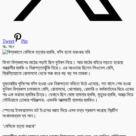
Tweet
Pin
অ-
অ+
ফিফা বিশ্বকাপের মাঠের লড়াই ছিল ফুটবল নিয়ে। আর মাঠের বাইরে লড়তে হয়েছে
সন্ত্রাসীর হুমকি ও নিরাপত্তাঝুঁকি নিয়ে। এর আওতায় ছিলেন লিওনেল মেসি,
ক্রিস্তিয়ানো রোনালদো থেকে শুরু করে বড় বড় সব তারকা।
যুক্তরাষ্ট্র পুলিশের ফাঁস হওয়া এক নিরাপত্তা নথিতে উঠে এসেছে, গত মাসে শেষ হওয়া
ফুটবল বিশ্বকাপ চলাকালে মেসি, রোনালদো, খেলোয়াড়, রেফারি ও কর্মকর্তাদের ঘিরে একের
পর এক ভয়াবহ হুমকির চিত্র। যেখানে ছিল বোমা হামলার হুমকি, মৃত্যুর হুমকি, অস্ত্র নিয়ে
স্টেডিয়ামে ঢোকার পরিকল্পনা- এমনকি আত্মঘাতী হামলার হুমকিও।
স্পেনের ইনফরমেশন ডট ইএসের বরাত দিয়ে এসব তথ্য প্রকাশ করেছে ব্রিটিশ
সংবাদমাধ্যম দ্য সান।
‘মেসিকে হত্যা করবো’