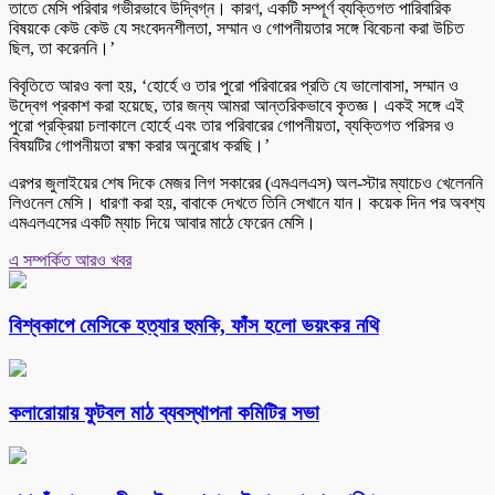
তাতে মেসি পরিবার গভীরভাবে উদ্বিগ্ন। কারণ, একটি সম্পূর্ণ ব্যক্তিগত পারিবারিক
বিষয়কে কেউ কেউ যে সংবেদনশীলতা, সম্মান ও গোপনীয়তার সঙ্গে বিবেচনা করা উচিত
ছিল, তা করেননি।’
বিবৃতিতে আরও বলা হয়, ‘হোর্হে ও তার পুরো পরিবারের প্রতি যে ভালোবাসা, সম্মান ও
উদ্বেগ প্রকাশ করা হয়েছে, তার জন্য আমরা আন্তরিকভাবে কৃতজ্ঞ। একই সঙ্গে এই
পুরো প্রক্রিয়া চলাকালে হোর্হে এবং তার পরিবারের গোপনীয়তা, ব্যক্তিগত পরিসর ও
বিষয়টির গোপনীয়তা রক্ষা করার অনুরোধ করছি।’
এরপর জুলাইয়ের শেষ দিকে মেজর লিগ সকারের (এমএলএস) অল-স্টার ম্যাচেও খেলেননি
লিওনেল মেসি। ধারণা করা হয়, বাবাকে দেখতে তিনি সেখানে যান। কয়েক দিন পর অবশ্য
এমএলএসের একটি ম্যাচ দিয়ে আবার মাঠে ফেরেন মেসি।
এ সম্পর্কিত আরও খবর
বিশ্বকাপে মেসিকে হত্যার হুমকি, ফাঁস হলো ভয়ংকর নথি
কলারোয়ায় ফুটবল মাঠ ব্যবস্থাপনা কমিটির সভা