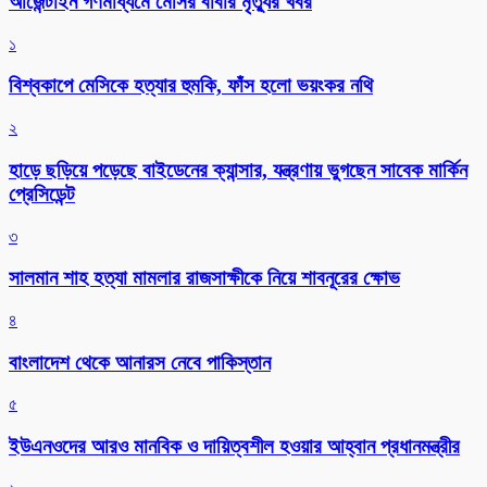
আর্জেন্টাইন গণমাধ্যমে মেসির বাবার মৃত্যুর খবর
১
বিশ্বকাপে মেসিকে হত্যার হুমকি, ফাঁস হলো ভয়ংকর নথি
২
হাড়ে ছড়িয়ে পড়েছে বাইডেনের ক্যান্সার, যন্ত্রণায় ভুগছেন সাবেক মার্কিন
প্রেসিডেন্ট
৩
সালমান শাহ হত্যা মামলার রাজসাক্ষীকে নিয়ে শাবনূরের ক্ষোভ
৪
বাংলাদেশ থেকে আনারস নেবে পাকিস্তান
৫
ইউএনওদের আরও মানবিক ও দায়িত্বশীল হওয়ার আহ্বান প্রধানমন্ত্রীর