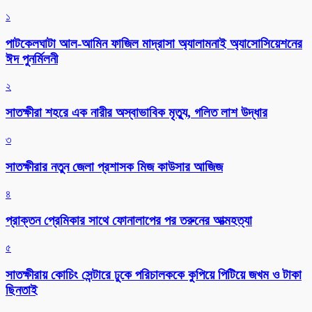
১
পাটকেলঘাটা আল-আমিন ফাজিল মাদ্রাসা অ্যালামনাই অ্যাসোসিয়েশনের
ঈদ পুনর্মিলনী
২
সাতক্ষীরা শহরে এক নারীর অস্বাভাবিক মৃত্যু, গলিত লাশ উদ্ধার
৩
সাতক্ষীরার নতুন জেলা প্রশাসক মিজ কাউসার আজিজ
৪
প্রাক্তন প্রেমিকার সাথে ফোনালাপের পর তরুনের আত্মহত্যা
৫
সাতক্ষীরায় কোচিং সেন্টারে ঢুকে পরিচালককে কুপিয়ে পিটিয়ে জখম ও টাকা
ছিনতাই