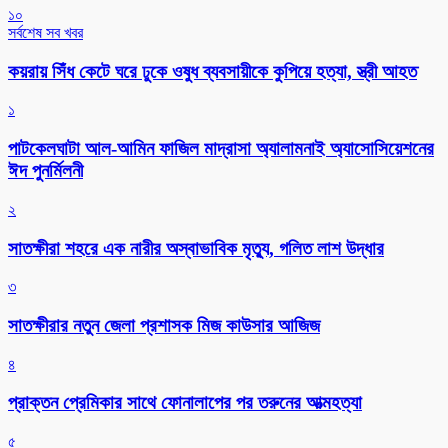
১০
সর্বশেষ সব খবর
কয়রায় সিঁধ কেটে ঘরে ঢুকে ওষুধ ব্যবসায়ীকে কুপিয়ে হত্যা, স্ত্রী আহত
১
পাটকেলঘাটা আল-আমিন ফাজিল মাদ্রাসা অ্যালামনাই অ্যাসোসিয়েশনের
ঈদ পুনর্মিলনী
২
সাতক্ষীরা শহরে এক নারীর অস্বাভাবিক মৃত্যু, গলিত লাশ উদ্ধার
৩
সাতক্ষীরার নতুন জেলা প্রশাসক মিজ কাউসার আজিজ
৪
প্রাক্তন প্রেমিকার সাথে ফোনালাপের পর তরুনের আত্মহত্যা
৫