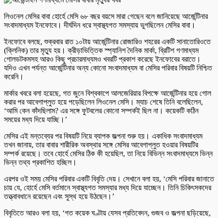
লিওনেল মেসির বাবা হোর্হে মেসি ৬৮ বছর বয়সে মারা গেছেন বলে জানিয়েছে আর্জেন্টিনার
সংবাদমাধ্যম ইনফোবে। দীর্ঘদিন ধরে স্বাস্থ্যগত সমস্যায় ভুগছিলেন মেসির বাবা।
ইনফোবে বলছে, শুক্রবার রাত ১০টায় আর্জেন্টিনার রোজারিও শহরের একটি সানাতোরিওতে
(ক্লিনিক) তার মৃত্যু হয়। ক্রীড়াভিত্তিক স্প্যানিশ দৈনিক মার্কা, ব্রিটিশ গণমাধ্যম
গোলডটকমসহ আরও কিছু প্রচারমাধ্যমও খবরটি প্রকাশ করেছে ইনফোবের বরাতে।
যদিও এখন পর্যন্ত আর্জেন্টিনার অন্য কোনো সংবাদমাধ্যম বা মেসির পরিবার বিষয়টি নিশ্চিত
করেনি।
মার্কার খবরে বলা হয়েছে, গত জুনে বিশ্বকাপে আলজেরিয়ার বিপক্ষে আর্জেন্টিনার হয়ে গোল
করার পর আবেগাপ্লুত হয়ে পড়েছিলেন লিওনেল মেসি। ম্যাচ শেষে তিনি বলেছিলেন,
‘আমি কেন কাঁদছিলাম? এর সঙ্গে ফুটবলের কোনো সম্পর্কই ছিল না। কয়েকটি কঠিন
সময়ের মধ্য দিয়ে যাচ্ছি।’
মেসির এই মন্তব্যের পর বিষয়টি নিয়ে ব্যাপক জল্পনা শুরু হয়। একাধিক সংবাদমাধ্যম
তখন জানায়, তার বাবার শারীরিক অবস্থার সঙ্গে মেসির আবেগাপ্লুত হওয়ার বিষয়টির
সম্পর্ক রয়েছে। তবে হোর্হে মেসির ঠিক কী হয়েছিল, তা নিয়ে বিভিন্ন সংবাদমাধ্যমে ভিন্ন
ভিন্ন তথ্য প্রকাশিত হচ্ছিল।
এরপর ওই সময় মেসির পরিবার একটি বিবৃতি দেয়। সেখানে বলা হয়, ‘মেসি পরিবার জানাতে
চায় যে, হোর্হে মেসি বর্তমানে স্বাস্থ্যগত সমস্যার মধ্য দিয়ে যাচ্ছেন। তিনি চিকিৎসকদের
তত্ত্বাবধানে রয়েছেন এবং সুস্থ হয়ে উঠছেন।’
বিবৃতিতে আরও বলা হয়, ‘গত কয়েক ঘণ্টায় যেসব প্রতিবেদন, গুজব ও জল্পনা ছড়িয়েছে,