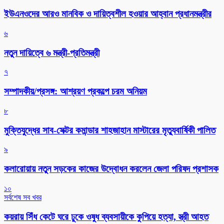
ইউএনওদের আরও মানবিক ও দায়িত্বশীল হওয়ার আহ্বান প্রধানমন্ত্রীর
৬
নতুন দায়িত্বে ৬ মন্ত্রী-প্রতিমন্ত্রী
৭
সম্পাদকীয়/প্রসঙ্গ: আশ্রয়ণ প্রকল্পে চরম অনিয়ম
৮
মুক্তিযুদ্ধের সাব-সেক্টর কমান্ডার শাহজাহান মাস্টারের মৃত্যুবার্ষিকী পালিত
৯
কলারোয়ায় নতুন সড়কের কাজের উদ্বোধন করলেন জেলা পরিষদ প্রশাসক
১০
সর্বশেষ সব খবর
কয়রায় সিঁধ কেটে ঘরে ঢুকে ওষুধ ব্যবসায়ীকে কুপিয়ে হত্যা, স্ত্রী আহত