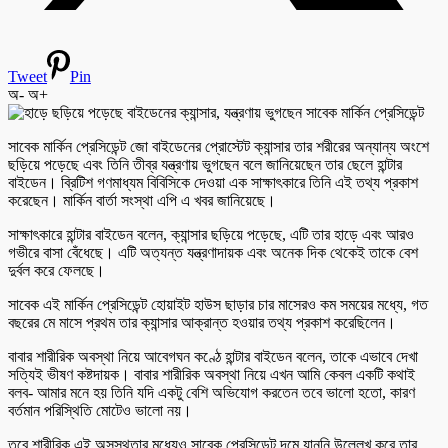
Tweet
Pin
অ-
অ+
সাবেক মার্কিন প্রেসিডেন্ট জো বাইডেনের প্রোস্টেট ক্যান্সার তার শরীরের অন্যান্য অংশে
ছড়িয়ে পড়েছে এবং তিনি তীব্র যন্ত্রণায় ভুগছেন বলে জানিয়েছেন তার ছেলে হান্টার
বাইডেন। ব্রিটিশ গণমাধ্যম বিবিসিকে দেওয়া এক সাক্ষাৎকারে তিনি এই তথ্য প্রকাশ
করেছেন। মার্কিন বার্তা সংস্থা এপি এ খবর জানিয়েছে।
সাক্ষাৎকারে হান্টার বাইডেন বলেন, ক্যান্সার ছড়িয়ে পড়েছে, এটি তার হাড়ে এবং আরও
গভীরে বাসা বেঁধেছে। এটি অত্যন্ত যন্ত্রণাদায়ক এবং অনেক দিক থেকেই তাকে বেশ
দুর্বল করে ফেলছে।
সাবেক এই মার্কিন প্রেসিডেন্ট হোয়াইট হাউস ছাড়ার চার মাসেরও কম সময়ের মধ্যে, গত
বছরের মে মাসে প্রথম তার ক্যান্সার আক্রান্ত হওয়ার তথ্য প্রকাশ করেছিলেন।
বাবার শারীরিক অবস্থা নিয়ে আবেগঘন কণ্ঠে হান্টার বাইডেন বলেন, তাকে এভাবে দেখা
সত্যিই ভীষণ কষ্টদায়ক। বাবার শারীরিক অবস্থা নিয়ে এখন আমি কেবল একটি কথাই
বলব- আমার মনে হয় তিনি যদি একটু বেশি অভিযোগ করতেন তবে ভালো হতো, কারণ
বর্তমান পরিস্থিতি মোটেও ভালো নয়।
তবে শারীরিক এই অসুস্থতার মধ্যেও সাবেক প্রেসিডেন্ট দমে যাননি উল্লেখ করে তার