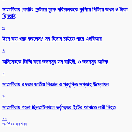
সাতক্ষীরায় কোচিং সেন্টারে ঢুকে পরিচালককে কুপিয়ে পিটিয়ে জখম ও টাকা
ছিনতাই
৬
ঈদে কত খরচ করলেন? সব হিসাব চাইতে পারে এনবিআর
৭
অনিমেষকে জিম্মি করে জলদস্যু ডন বাহিনী, ৩ জলদস্যু আটক
৮
সাতক্ষীরায় ৪৭তম জাতীয় বিজ্ঞান ও প্রযুক্তি সপ্তাহ উদ্বোধন
৯
সাতক্ষীরায় গহনা ছিনতাইকালে দুর্বৃত্তের ইটের আঘাতে নারী নিহত
১০
জনপ্রিয় সব খবর