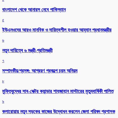
বাংলাদেশ থেকে আনারস নেবে পাকিস্তান
৫
ইউএনওদের আরও মানবিক ও দায়িত্বশীল হওয়ার আহ্বান প্রধানমন্ত্রীর
৬
নতুন দায়িত্বে ৬ মন্ত্রী-প্রতিমন্ত্রী
৭
সম্পাদকীয়/প্রসঙ্গ: আশ্রয়ণ প্রকল্পে চরম অনিয়ম
৮
মুক্তিযুদ্ধের সাব-সেক্টর কমান্ডার শাহজাহান মাস্টারের মৃত্যুবার্ষিকী পালিত
৯
কলারোয়ায় নতুন সড়কের কাজের উদ্বোধন করলেন জেলা পরিষদ প্রশাসক