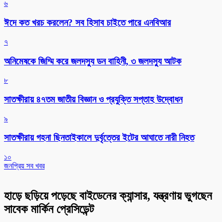
৬
ঈদে কত খরচ করলেন? সব হিসাব চাইতে পারে এনবিআর
৭
অনিমেষকে জিম্মি করে জলদস্যু ডন বাহিনী, ৩ জলদস্যু আটক
৮
সাতক্ষীরায় ৪৭তম জাতীয় বিজ্ঞান ও প্রযুক্তি সপ্তাহ উদ্বোধন
৯
সাতক্ষীরায় গহনা ছিনতাইকালে দুর্বৃত্তের ইটের আঘাতে নারী নিহত
১০
জনপ্রিয় সব খবর
হাড়ে ছড়িয়ে পড়েছে বাইডেনের ক্যান্সার, যন্ত্রণায় ভুগছেন
সাবেক মার্কিন প্রেসিডেন্ট