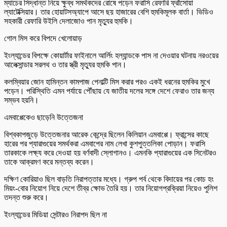
ম্যাচের সিদ্ধান্ত নিয়ে ক্ষুব্ধ সমর্থকদের রোষে পড়েন ফরাসি রেফারি ফ্রাঁসোয়া
ল্যাটেক্সিয়ার। তার হোয়াটসঅ্যাপে আসে ছয় হাজারের বেশি হুমকিমূলক বার্তা। ভিডিও
সহকারী রেফারি উইলি দেলাজোও পান মৃত্যুর হুমকি।
গোল মিস করে বিপদে খেলোয়াড়
ইংল্যান্ডের বিপক্ষে কোয়ার্টার ফাইনালে আর্লিং হল্যান্ডকে পাস না দেওয়ার ঘটনায় নরওয়ের
আলেক্সান্ডার সরলথ ও তার স্ত্রী মৃত্যুর হুমকি পান।
কলম্বিয়ার জোন হামিন্তন কামপাজ পেনাল্টি মিস করার পরও একই ধরনের হুমকির মুখে
পড়েন। পরিস্থিতি এমন পর্যায়ে পৌঁছায় যে জাতীয় দলের সঙ্গে দেশে ফেরাও তার জন্য
সম্ভব হয়নি।
এমবাপ্পেকেও ছাড়েনি উত্তেজনা
বিশ্বকাপজুড়ে উত্তেজনার আরেক কেন্দ্রে ছিলেন কিলিয়ান এমবাপ্পে। ফ্রান্সের কাছে
হারের পর প্যারাগুয়ের সমর্থকরা এমবাপের নাম লেখা কুশপুত্তলিকা পোড়ান। ফরাসি
তারকাকে লক্ষ্য করে দেওয়া হয় বর্ণবাদী স্লোগানও। এমনকি প্যারাগুয়ের এক সিনেটরও
তাকে আক্রমণ করে মন্তব্য করেন।
দক্ষিণ কোরিয়াও ছিল বাড়তি নিরাপত্তার মধ্যে। গ্রুপ পর্ব থেকে বিদায়ের পর কোচ হং
মিয়ং-বোর নিয়োগ নিয়ে দেশে তীব্র ক্ষোভ তৈরি হয়। তার নিয়োগপ্রক্রিয়া নিয়েও পুলিশ
তদন্ত শুরু করে।
ইংল্যান্ডের মিডিয়া সেন্টারও নিরাপদ ছিল না