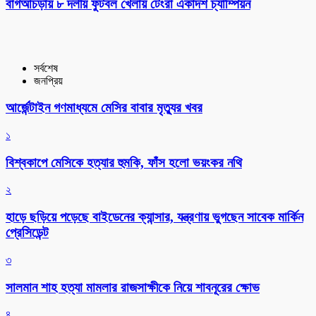
বাগআঁচড়ায় ৮ দলীয় ফুটবল খেলায় টেংরা একাদশ চ্যাম্পিয়ন
সর্বশেষ
জনপ্রিয়
আর্জেন্টাইন গণমাধ্যমে মেসির বাবার মৃত্যুর খবর
১
বিশ্বকাপে মেসিকে হত্যার হুমকি, ফাঁস হলো ভয়ংকর নথি
২
হাড়ে ছড়িয়ে পড়েছে বাইডেনের ক্যান্সার, যন্ত্রণায় ভুগছেন সাবেক মার্কিন
প্রেসিডেন্ট
৩
সালমান শাহ হত্যা মামলার রাজসাক্ষীকে নিয়ে শাবনূরের ক্ষোভ
৪