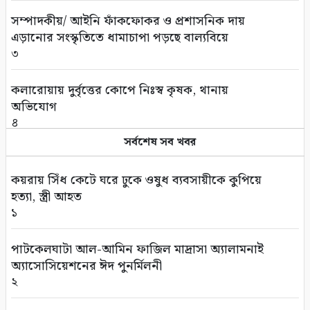
সম্পাদকীয়/ আইনি ফাঁকফোকর ও প্রশাসনিক দায়
এড়ানোর সংস্কৃতিতে ধামাচাপা পড়ছে বাল্যবিয়ে
৩
কলারোয়ায় দুর্বৃত্তের কোপে নিঃস্ব কৃষক, থানায়
অভিযোগ
৪
সর্বশেষ সব খবর
সড়ক পথে চাঁদাবাজি বন্ধে সর্বোচ্চ কঠোর অবস্থান:
বাস ও ট্রাক মালিক সমিতির সাথে জেলা পুলিশের
কয়রায় সিঁধ কেটে ঘরে ঢুকে ওষুধ ব্যবসায়ীকে কুপিয়ে
মতবিনিময়
হত্যা, স্ত্রী আহত
৫
১
কলারোয়ার জয়নগরে সরকারি গাছ আত্মসাতের চেষ্টা,
পাটকেলঘাটা আল-আমিন ফাজিল মাদ্রাসা অ্যালামনাই
এলাকাবাসীর বাধার মুখে পন্ড
অ্যাসোসিয়েশনের ঈদ পুনর্মিলনী
৬
২