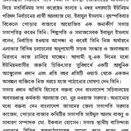
দিয়ে মতবিনিময় সভা করেছেন তালার ২ নম্বর নগরঘাটা ইউনিয়ন
পরিষদ নির্বাচনের প্রার্থী আলহাজ মো. ইবাদুল ইসলাম। বৃহস্পতিবার
বিকেলে পোড়ার বাজারে আয়োজিত এক জনাকীর্ণ সভায়
সভাপতিত্ব করেন তিনি। শিল্পপতি ও সমাজসেবক ইবাদুল ইসলাম
বলেন, নির্বাচিত হওয়ার অপেক্ষা না করেই তিনি নিজ অর্থায়নে
এলাকার বিভিন্ন চলাচলের অনুপযোগী সড়ক সংস্কার ও জলাবদ্ধতা
নিরসনে কাজ চালিয়ে যাচ্ছেন। আগামী দু-এক দিনের মধ্যে
ইউনিয়নবাসীর জরুরি চিকিৎসার সুবিধার্থে একটি আধুনিক
অ্যাম্বুলেন্স প্রদান এবং প্রতি বছর প্রতিটি ওয়ার্ড থেকে একজন
অসচ্ছল ব্যক্তিকে নিজ খরচে হজে পাঠানোর ঘোষণা দেন তিনি।
সভায় প্রধান অতিথি হিসেবে বক্তব্য দেন বাংলাদেশ সচিবালয়ের
অবসরপ্রাপ্ত কর্মকর্তা আলহাজ মো. নুর নওয়াজ সরদার। অন্যান্যের
মধ্যে বক্তব্য দেন বাংলাদেশ জাসদের জেলা সভাপতি সরদার
কাজেম, পোড়ার বাজার কমিটির সভাপতি সাইদুল আলম বাবলু ও
সাধারণ সম্পাদক মো. ইকবাল হোসেন। সভায় স্থানীয় বাসিন্দারা
এলাকার বিভিন্ন অবকাঠামোগত সমস্যা তুলে ধরেন এবং