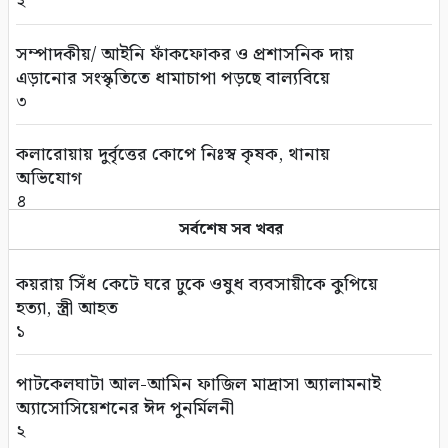
২
সম্পাদকীয়/ আইনি ফাঁকফোকর ও প্রশাসনিক দায়
এড়ানোর সংস্কৃতিতে ধামাচাপা পড়ছে বাল্যবিয়ে
৩
কলারোয়ায় দুর্বৃত্তের কোপে নিঃস্ব কৃষক, থানায়
অভিযোগ
৪
সর্বশেষ সব খবর
সড়ক পথে চাঁদাবাজি বন্ধে সর্বোচ্চ কঠোর অবস্থান:
বাস ও ট্রাক মালিক সমিতির সাথে জেলা পুলিশের
কয়রায় সিঁধ কেটে ঘরে ঢুকে ওষুধ ব্যবসায়ীকে কুপিয়ে
মতবিনিময়
হত্যা, স্ত্রী আহত
৫
১
কলারোয়ার জয়নগরে সরকারি গাছ আত্মসাতের চেষ্টা,
পাটকেলঘাটা আল-আমিন ফাজিল মাদ্রাসা অ্যালামনাই
এলাকাবাসীর বাধার মুখে পন্ড
অ্যাসোসিয়েশনের ঈদ পুনর্মিলনী
৬
২