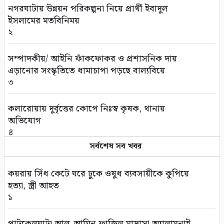
নগরঘাটায় উন্নয়ন পরিকল্পনা নিয়ে প্রার্থী ইবাদুল
ইসলামের মতবিনিময়
২
সম্পাদকীয়/ আইনি ফাঁকফোকর ও প্রশাসনিক দায়
এড়ানোর সংস্কৃতিতে ধামাচাপা পড়ছে বাল্যবিয়ে
৩
কলারোয়ায় দুর্বৃত্তের কোপে নিঃস্ব কৃষক, থানায়
অভিযোগ
৪
সর্বশেষ সব খবর
সড়ক পথে চাঁদাবাজি বন্ধে সর্বোচ্চ কঠোর অবস্থান:
বাস ও ট্রাক মালিক সমিতির সাথে জেলা পুলিশের
কয়রায় সিঁধ কেটে ঘরে ঢুকে ওষুধ ব্যবসায়ীকে কুপিয়ে
মতবিনিময়
হত্যা, স্ত্রী আহত
৫
১
কলারোয়ার জয়নগরে সরকারি গাছ আত্মসাতের চেষ্টা,
পাটকেলঘাটা আল-আমিন ফাজিল মাদ্রাসা অ্যালামনাই