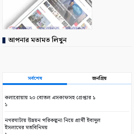
আপনার মতামত লিখুন
সর্বশেষ
জনপ্রিয়
কলারোয়ায় ২০ বোতল এসকাফসহ গ্রেপ্তার ১
১
নগরঘাটায় উন্নয়ন পরিকল্পনা নিয়ে প্রার্থী ইবাদুল
ইসলামের মতবিনিময়