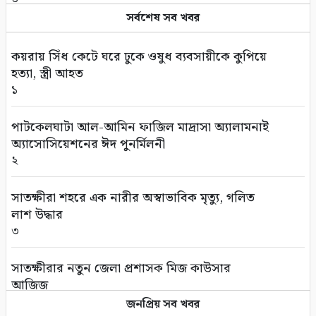
সর্বশেষ সব খবর
সড়ক পথে চাঁদাবাজি বন্ধে সর্বোচ্চ কঠোর অবস্থান:
বাস ও ট্রাক মালিক সমিতির সাথে জেলা পুলিশের
কয়রায় সিঁধ কেটে ঘরে ঢুকে ওষুধ ব্যবসায়ীকে কুপিয়ে
মতবিনিময়
হত্যা, স্ত্রী আহত
৫
১
কলারোয়ার জয়নগরে সরকারি গাছ আত্মসাতের চেষ্টা,
পাটকেলঘাটা আল-আমিন ফাজিল মাদ্রাসা অ্যালামনাই
এলাকাবাসীর বাধার মুখে পন্ড
অ্যাসোসিয়েশনের ঈদ পুনর্মিলনী
৬
২
আশাশুনিতে পৃথক অভিযানে ৩ আসামি গ্রেপ্তার
সাতক্ষীরা শহরে এক নারীর অস্বাভাবিক মৃত্যু, গলিত
৭
লাশ উদ্ধার
৩
ভোমরা বন্দর দিয়ে দুই দিনে এলো ৭১২ মেট্রিক টন
কাঁচা মরিচ
সাতক্ষীরার নতুন জেলা প্রশাসক মিজ কাউসার
৮
আজিজ
৪
জনপ্রিয় সব খবর