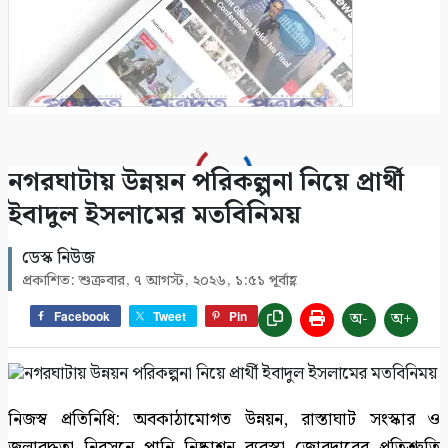
৭
অনিমেষকে জিম্মি করে জলদস্যু ডন বাহিনী, ৩
জলদস্যু আটক
৮
সাতক্ষীরায় ৪৭তম জাতীয় বিজ্ঞান ও প্রযুক্তি সপ্তাহ
নগরঘাটায় উন্নয়ন পরিকল্পনা নিয়ে প্রার্থী
উদ্বোধন
ইবাদুল ইসলামের মতবিনিময়
৯
ডেস্ক নিউজ
সাতক্ষীরায় গহনা ছিনতাইকালে দুর্বৃত্তের ইটের আঘাতে
প্রকাশিত: শুক্রবার, ৭ আগস্ট, ২০২৬, ১:৫১ পূর্বাহ্ণ
নারী নিহত
১০
অ-
অ+
Facebook
Tweet
Pin
নিজস্ব প্রতিনিধি: অবকাঠামোগত উন্নয়ন, রাস্তাঘাট সংস্কার ও
জলাবদ্ধতা নিরসনে পানি নিষ্কাশন ব্যবস্থা জোরদারের প্রতিশ্রুতি