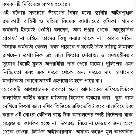
কর্মকা-টি নির্বিঘেœ সম্পন্ন হয়েছে।
এই ঘটনায় সবচেয়ে উদ্বেগের বিষয় হলো স্থানীয় আইনশৃঙ্খলা
রক্ষাকারী বাহিনী ও মহিলা বিষয়ক কার্যালয়ের ভূমিকা। থানার
কর্মকর্তা ইনচার্জ (ওসি) বলছেন, অন্য দপ্তর থেকে ‘আনুষ্ঠানিক
সাহায্য’ না চাইলে তাদের কিছু করার থাকে না। আবার মহিলা
বিষয়ক কর্মকর্তা কেবল ‘খবর পাঠানো’র মধ্যেই নিজ দায়িত্ব সীমাবদ্ধ
রাখছেন। প্রশাসনিক এই লাল ফিতার দৌরাত্ম্য ও সমন্বয়হীনতার
সুযোগ নিয়েই মূলত অপরাধীরা পার পেয়ে যাচ্ছে। পুলিশের এমন
নিষ্ক্রিয়তা এবং এক দপ্তর থেকে অন্য দপ্তরে দায় চাপানোর
মানসিকতা কোনোভাবেই গ্রহণযোগ্য হতে পারে না।
আরেকটি আশঙ্কাজনক প্রবণতা হলো আদালতের এফিডেভিটকে
বাল্যবিয়ে আইনি করার হাতিয়ার হিসেবে ব্যবহার করা। ভুয়া বয়স
দেখিয়ে কিংবা জাল নথির ভিত্তিতে এফিডেভিট করে বাল্যবিয়ে বৈধ
করার এই নোংরা কৌশল বন্ধে উচ্চ আদালতের স্পষ্ট নির্দেশনা থাকা
সত্ত্বেও তা কার্যকর হচ্ছে না। উপরন্তু, বিয়ে না দেওয়ার জন্য আগে
থেকে নেওয়া ‘লিখিত অঙ্গীকারনামা’ অমান্য করেও মূল অপরাধীরা