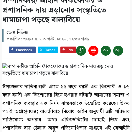
সম্পাদকীয়/ আইনি ফাঁকফোকর ও
উদ্বোধন
প্রশাসনিক দায় এড়ানোর সংস্কৃতিতে
৯
ধামাচাপা পড়ছে বাল্যবিয়ে
সাতক্ষীরায় গহনা ছিনতাইকালে দুর্বৃত্তের ইটের আঘাতে
নারী নিহত
ডেস্ক নিউজ
১০
প্রকাশিত: শুক্রবার, ৭ আগস্ট, ২০২৬, ১২:৫৪ পূর্বাহ্ণ
অ-
অ+
Facebook
Tweet
Pin
উপজেলার দাতিনাখালী গ্রামে ১৫ বছর বয়সী এক কিশোরী ও ১৬
বছর বয়সী এক কিশোরের বিয়ে হওয়ার ঘটনাটি আমাদের সমাজ ও
প্রশাসনিক ব্যবস্থার এক নির্মম বাস্তবতাকে উন্মেচিত করেছে। উভয়
পক্ষই অপ্রাপ্তবয়স্ক; বাল্যবিবাহ নিরোধ আইন অনুযায়ী এটি পরিষ্কার
শাস্তিযোগ্য অপরাধ। অথচ এফিডেভিটের দোহাই দিয়ে এবং
প্রশাসনিক দায় ঠেলার অদ্ভুত প্রতিযোগিতার মাধ্যমে এই বেআইনি