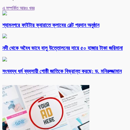
এ সম্পর্কিত আরও খবর
শ্যামনগরে ফাইটার ক্যারাতে ক্লাবের বেল্ট প্রদান অনুষ্ঠান
নদী থেকে অবৈধ ভাবে বালু উত্তোলনের দায়ে ৫০ হাজার টাকা জরিমানা
সংঘবদ্ধ ধর্ম ব্যবসায়ী গোষ্ঠী জাতিকে বিভ্রান্ত করছে: ড. মনিরুজ্জামান