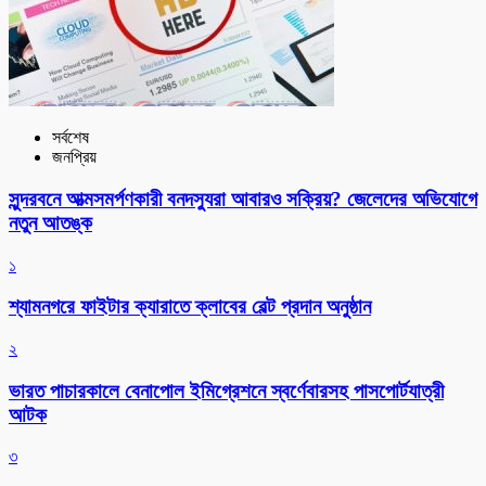
সর্বশেষ
জনপ্রিয়
সুন্দরবনে আত্মসমর্পণকারী বনদস্যুরা আবারও সক্রিয়? জেলেদের অভিযোগে
নতুন আতঙ্ক
১
শ্যামনগরে ফাইটার ক্যারাতে ক্লাবের বেল্ট প্রদান অনুষ্ঠান
২
ভারত পাচারকালে বেনাপোল ইমিগ্রেশনে স্বর্ণেবারসহ পাসপোর্টযাত্রী
আটক
৩