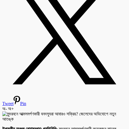
Tweet
Pin
অ-
অ+
উপকূলীয় অঞ্চল (শ্যামনগর) প্রতিনিধি:
সুন্দরবনে আত্মসমর্পণকারী কয়েকজন সাবেক