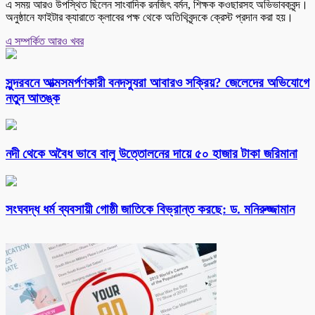
এ সময় আরও উপস্থিত ছিলেন সাংবাদিক রনজিৎ বর্মন, শিক্ষক কওছারসহ অভিভাবকবৃন্দ।
অনুষ্ঠানে ফাইটার ক্যারাতে ক্লাবের পক্ষ থেকে অতিথিবৃন্দকে ক্রেস্ট প্রদান করা হয়।
এ সম্পর্কিত আরও খবর
সুন্দরবনে আত্মসমর্পণকারী বনদস্যুরা আবারও সক্রিয়? জেলেদের অভিযোগে
নতুন আতঙ্ক
নদী থেকে অবৈধ ভাবে বালু উত্তোলনের দায়ে ৫০ হাজার টাকা জরিমানা
সংঘবদ্ধ ধর্ম ব্যবসায়ী গোষ্ঠী জাতিকে বিভ্রান্ত করছে: ড. মনিরুজ্জামান