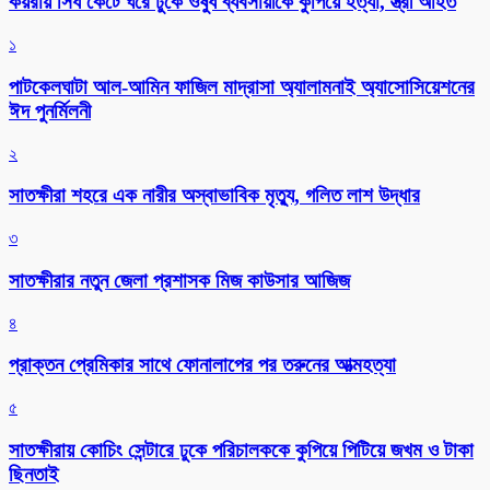
কয়রায় সিঁধ কেটে ঘরে ঢুকে ওষুধ ব্যবসায়ীকে কুপিয়ে হত্যা, স্ত্রী আহত
১
পাটকেলঘাটা আল-আমিন ফাজিল মাদ্রাসা অ্যালামনাই অ্যাসোসিয়েশনের
ঈদ পুনর্মিলনী
২
সাতক্ষীরা শহরে এক নারীর অস্বাভাবিক মৃত্যু, গলিত লাশ উদ্ধার
৩
সাতক্ষীরার নতুন জেলা প্রশাসক মিজ কাউসার আজিজ
৪
প্রাক্তন প্রেমিকার সাথে ফোনালাপের পর তরুনের আত্মহত্যা
৫
সাতক্ষীরায় কোচিং সেন্টারে ঢুকে পরিচালককে কুপিয়ে পিটিয়ে জখম ও টাকা
ছিনতাই