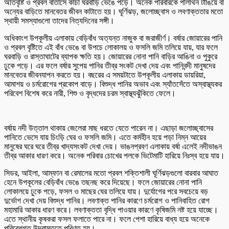
অতিবৃষ্টি ও প্রবল বাতাসে কাঁচা ঘরবাড়ি ভেঙে পড়ে। অনেক পরিবারকে পলিথিন টাঙিয়ে বা
অন্যের বাড়িতে মানবেতর জীবন কাটাতে হয়। ঘূর্ণিঝড়, জলোচ্ছ্বাস ও লবণাক্ততার মতো
স্থায়ী সমস্যাগুলো তাদের নিত্যদিনের সঙ্গী।
অধিকাংশ উপকূলীয় এলাকায় বেড়িবাঁধ অত্যন্ত নাজুক বা জরাজীর্ণ। বর্ষার জোয়ারের পানি
ও প্রবল বৃষ্টিতে এই বাঁধ ভেঙে বা উপচে লোকালয় ও ফসলি জমি তলিয়ে যায়, যার ফলে
ঘরবাড়ি ও রাস্তাঘাটের ব্যাপক ক্ষতি হয়। জোয়ারের নোনা পানি বাড়ির আঙিনা ও পুকুরে
ঢুকে পড়ে। এর ফলে বর্ষার সুপেয় পানির তীব্র সংকট দেখা দেয় এবং পানিবন্দী মানুষদের
মানবেতর জীবনযাপন করতে হয়। বছরের এ সময়টাতে উপকূলীয় এলাকায় ডায়রিয়া,
আমাশয় ও চর্মরোগের প্রকোপ বাড়ে। বিশুদ্ধ পানির অভাব এবং স্যাঁতসেঁতে অস্বাস্থ্যকর
পরিবেশ বিশেষ করে নারী, শিশু ও বৃদ্ধদের চরম স্বাস্থ্যঝুঁকিতে ফেলে।
বর্ষায় নদী উত্তাল থাকায় জেলেরা মাছ ধরতে যেতে পারেন না। এছাড়া জলোচ্ছ্বাসের
পানিতে ভেসে যায় চিংড়ি ঘের ও ফসলি জমি। এতে কর্মহীন হয়ে পড়া নিম্ন আয়ের
মানুষের ঘরে ঘরে তীব্র খাদ্যসংকট দেখা দেয়। ভাঙনপ্রবণ এলাকায় বর্ষা এলেই নদীভাঙন
তীব্র আকার ধারণ করে। অনেক পরিবার চোখের পলকে ভিটেমাটি হারিয়ে নিঃস্ব হয়ে যায়।
সিডর, আইলা, আম্ফান বা রেমালের মতো প্রবল শক্তিশালী ঘূর্ণিঝড়গুলো বারবার আঘাত
হেনে উপকূলের বেড়িবাঁধ ভেঙে তছনছ করে দিয়েছে। ফলে জোয়ারের নোনা পানি
লোকালয়ে ঢুকে পড়ে, ফসল ও মাছের ঘের তলিয়ে যায়। দুর্যোগের পরে সবচেয়ে বড়
দুর্ভোগ দেখা দেয় বিশুদ্ধ পানির। লবণাক্ত পানির কারণে চর্মরোগ ও পানিবাহিত রোগ
মহামারি আকার ধারণ করে। লবণাক্ততা বৃদ্ধি পাওয়ার কারণে কৃষিজমি নষ্ট হয়ে যাচ্ছে।
এতে স্থানীয় কৃষকরা ফসল ফলাতে পারে না। ফলে পেশা হারিয়ে বাধ্য হয়ে অনেকে
পরিবেশগত উদ্বাস্তুতে পরিণত হয়।