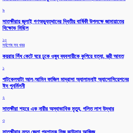
৯
সাতক্ষীরায় জুলাই গণঅভ্যুত্থানের দ্বিতীয় বার্ষিকী উপলক্ষে জামায়াতের
বিক্ষোভ মিছিল
১০
সর্বশেষ সব খবর
কয়রায় সিঁধ কেটে ঘরে ঢুকে ওষুধ ব্যবসায়ীকে কুপিয়ে হত্যা, স্ত্রী আহত
১
পাটকেলঘাটা আল-আমিন ফাজিল মাদ্রাসা অ্যালামনাই অ্যাসোসিয়েশনের
ঈদ পুনর্মিলনী
২
সাতক্ষীরা শহরে এক নারীর অস্বাভাবিক মৃত্যু, গলিত লাশ উদ্ধার
৩
সাতক্ষীরার নতুন জেলা প্রশাসক মিজ কাউসার আজিজ