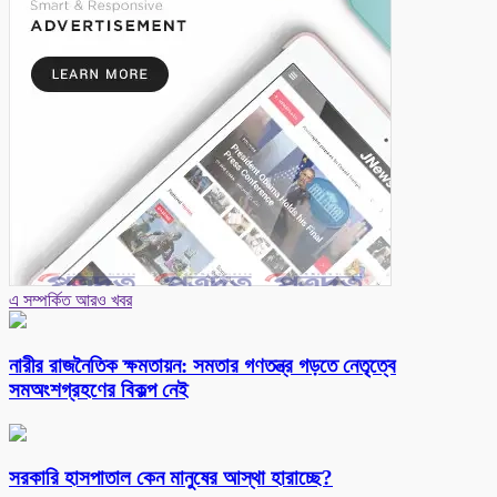
এ সম্পর্কিত আরও খবর
নারীর রাজনৈতিক ক্ষমতায়ন: সমতার গণতন্ত্র গড়তে নেতৃত্বে
সমঅংশগ্রহণের বিকল্প নেই
সরকারি হাসপাতাল কেন মানুষের আস্থা হারাচ্ছে?