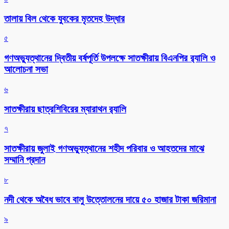
তালায় বিল থেকে যুবকের মৃতদেহ উদ্ধার
৫
গণঅভ্যুত্থানের দ্বিতীয় বর্ষপূর্তি উপলক্ষে সাতক্ষীরায় বিএনপির র‌্যালি ও
আলোচনা সভা
৬
সাতক্ষীরায় ছাত্রশিবিরের ম্যারাথন র‌্যালি
৭
সাতক্ষীরায় জুলাই গণঅভ্যুত্থানের শহীদ পরিবার ও আহতদের মাঝে
সম্মানি প্রদান
৮
নদী থেকে অবৈধ ভাবে বালু উত্তোলনের দায়ে ৫০ হাজার টাকা জরিমানা
৯