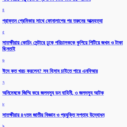
৪
প্রাক্তন প্রেমিকার সাথে ফোনালাপের পর তরুনের আত্মহত্যা
৫
সাতক্ষীরায় কোচিং সেন্টারে ঢুকে পরিচালককে কুপিয়ে পিটিয়ে জখম ও টাকা
ছিনতাই
৬
ঈদে কত খরচ করলেন? সব হিসাব চাইতে পারে এনবিআর
৭
অনিমেষকে জিম্মি করে জলদস্যু ডন বাহিনী, ৩ জলদস্যু আটক
৮
সাতক্ষীরায় ৪৭তম জাতীয় বিজ্ঞান ও প্রযুক্তি সপ্তাহ উদ্বোধন
৯