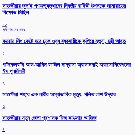
সাতক্ষীরায় জুলাই গণঅভ্যুত্থানের দ্বিতীয় বার্ষিকী উপলক্ষে জামায়াতের
বিক্ষোভ মিছিল
১০
সর্বশেষ সব খবর
কয়রায় সিঁধ কেটে ঘরে ঢুকে ওষুধ ব্যবসায়ীকে কুপিয়ে হত্যা, স্ত্রী আহত
১
পাটকেলঘাটা আল-আমিন ফাজিল মাদ্রাসা অ্যালামনাই অ্যাসোসিয়েশনের
ঈদ পুনর্মিলনী
২
সাতক্ষীরা শহরে এক নারীর অস্বাভাবিক মৃত্যু, গলিত লাশ উদ্ধার
৩
সাতক্ষীরার নতুন জেলা প্রশাসক মিজ কাউসার আজিজ
৪