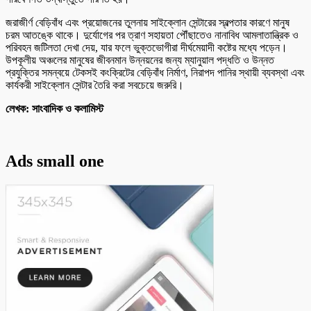
জরাজীর্ণ বেড়িবাঁধ এবং প্রয়োজনের তুলনায় সাইক্লোন সেন্টারের স্বল্পতার কারণে মানুষ
চরম আতঙ্কে থাকে। দুর্যোগের পর ত্রাণ সহায়তা পৌঁছাতেও নানাবিধ আমলাতান্ত্রিক ও
পরিবহন জটিলতা দেখা দেয়, যার ফলে ভুক্তভোগীরা দীর্ঘমেয়াদী কষ্টের মধ্যে পড়েন।
উপকূলীয় অঞ্চলের মানুষের জীবনমান উন্নয়নের জন্য ম্যানুয়াল পদ্ধতি ও উন্নত
প্রযুক্তির সমন্বয়ে টেকসই কংক্রিটের বেড়িবাঁধ নির্মাণ, নিরাপদ পানির স্থায়ী ব্যবস্থা এবং
কার্যকরী সাইক্লোন সেন্টার তৈরি করা সবচেয়ে জরুরি।
লেখক: সাংবাদিক ও কলামিস্ট
Ads small one