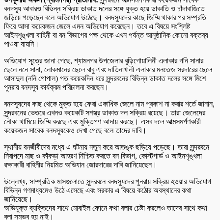
বনদস্যু আবারও বিভিন্ন সক্রিয় ডাকাত দলের সঙ্গে যুক্ত হয়ে ডাকাতি ও চাঁদাবাজিতে
জড়িয়ে পড়েছেন বলে অভিযোগ উঠেছে। বনদস্যুদের কাছে জিম্মি থাকার পর সম্প্রতি
ফিরে আসা কয়েকজন জেলে এমন অভিযোগ করেছেন। তবে এ বিষয়ে সংশ্লিষ্ট
আইনশৃঙ্খলা বাহিনী বা বন বিভাগের পক্ষ থেকে এখন পর্যন্ত আনুষ্ঠানিক কোনো বক্তব্য
পাওয়া যায়নি।
অভিযোগ সূত্রে জানা গেছে, শ্যামনগর উপজেলার বুড়িগোয়ালিনী এলাকার গনি সানার
ছেলে ননে সানা, লোকমানের ছেলে বাবু এবং দাতিনাখালী এলাকার মনতেজ সরদারের ছেলে
আসাদুল (ননি গোপাল) গত কয়েকদিন ধরে সুন্দরবনের বিভিন্ন ডাকাত দলের সঙ্গে মিশে
পুনরায় বনদস্যু কার্যক্রম পরিচালনা করছেন।
বনদস্যুদের কাছ থেকে মুক্ত হয়ে ফেরা একাধিক জেলে নাম প্রকাশ না করার শর্তে জানান,
সুন্দরবনের ভেতরে এখনও কয়েকটি সশস্ত্র ডাকাত দল সক্রিয় রয়েছে। তারা জেলেদের
নৌকা থামিয়ে জিম্মি করছে এবং মুক্তিপণ আদায় করছে। এসব দলে আত্মসমর্পণকারী
কয়েকজন সাবেক বনদস্যুকেও দেখা গেছে বলে তাদের দাবি।
স্থানীয় বনজীবীদের মধ্যে এ ঘটনায় নতুন করে আতঙ্ক ছড়িয়ে পড়েছে। তারা সুন্দরবনে
নিরাপদে মাছ ও কাঁকড়া আহরণ নিশ্চিত করতে বন বিভাগ, কোস্টগার্ড ও আইনশৃঙ্খলা
রক্ষাকারী বাহিনীর নিয়মিত অভিযান জোরদারের দাবি জানিয়েছেন।
উল্লেখ্য, সাম্প্রতিক মাসগুলোতে সুন্দরবনে বনদস্যুদের পুনরায় সক্রিয় হওয়ার অভিযোগ
বিভিন্ন গণমাধ্যমেও উঠে এসেছে এবং সরকার এ বিষয়ে কঠোর অবস্থানের কথা
জানিয়েছে।
অভিযুক্ত ব্যক্তিদের সাথে মোবাইল ফোনে কথা বলার চেষ্টা করলেও তাদের সাথে কথা
বলা সম্ভব হয় নাই।