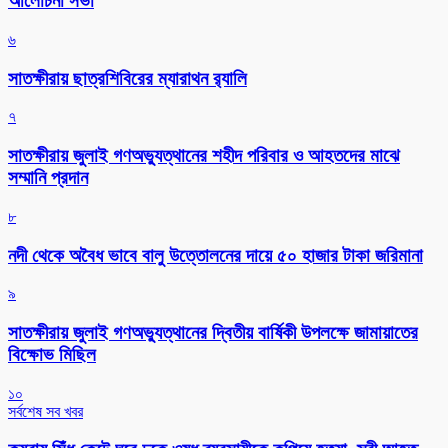
আলোচনা সভা
৬
সাতক্ষীরায় ছাত্রশিবিরের ম্যারাথন র‌্যালি
৭
সাতক্ষীরায় জুলাই গণঅভ্যুত্থানের শহীদ পরিবার ও আহতদের মাঝে
সম্মানি প্রদান
৮
নদী থেকে অবৈধ ভাবে বালু উত্তোলনের দায়ে ৫০ হাজার টাকা জরিমানা
৯
সাতক্ষীরায় জুলাই গণঅভ্যুত্থানের দ্বিতীয় বার্ষিকী উপলক্ষে জামায়াতের
বিক্ষোভ মিছিল
১০
সর্বশেষ সব খবর