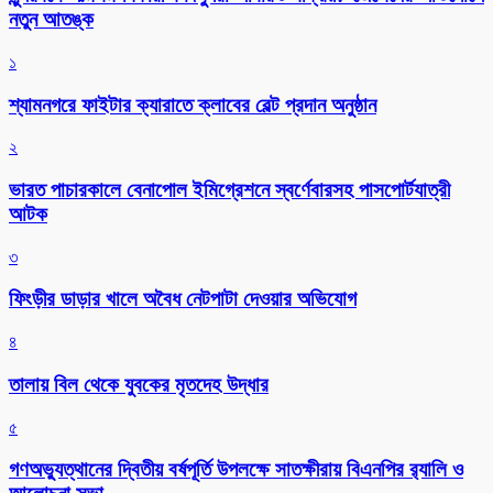
নতুন আতঙ্ক
১
শ্যামনগরে ফাইটার ক্যারাতে ক্লাবের বেল্ট প্রদান অনুষ্ঠান
২
ভারত পাচারকালে বেনাপোল ইমিগ্রেশনে স্বর্ণেবারসহ পাসপোর্টযাত্রী
আটক
৩
ফিংড়ীর ডাড়ার খালে অবৈধ নেটপাটা দেওয়ার অভিযোগ
৪
তালায় বিল থেকে যুবকের মৃতদেহ উদ্ধার
৫
গণঅভ্যুত্থানের দ্বিতীয় বর্ষপূর্তি উপলক্ষে সাতক্ষীরায় বিএনপির র‌্যালি ও