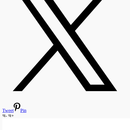
Tweet
Pin
অ-
অ+