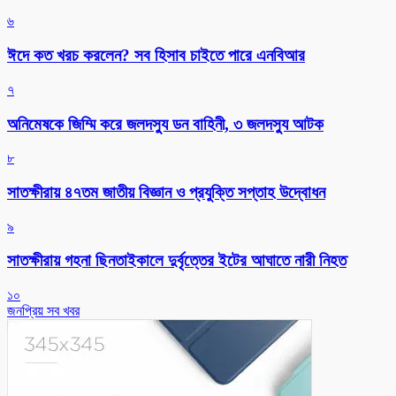
৬
ঈদে কত খরচ করলেন? সব হিসাব চাইতে পারে এনবিআর
৭
অনিমেষকে জিম্মি করে জলদস্যু ডন বাহিনী, ৩ জলদস্যু আটক
৮
সাতক্ষীরায় ৪৭তম জাতীয় বিজ্ঞান ও প্রযুক্তি সপ্তাহ উদ্বোধন
৯
সাতক্ষীরায় গহনা ছিনতাইকালে দুর্বৃত্তের ইটের আঘাতে নারী নিহত
১০
জনপ্রিয় সব খবর