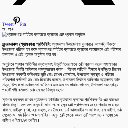
Tweet
Pin
অ-
অ+
সুন্দরবনাঞ্চল (শ্যামনগর) প্রতিনিধি:
শ্যামনগর উপজেলায় বুধবার(৫ আগস্ট) বিকালে
উপজেলা পরিষদ হল রুমে শ্যামনগর ফাইটার ক্যারাতে ক্লাবের আয়োজনে বেল্ট পরীক্ষার
ফলাফল ও বেল্ট প্রদান অনুষ্ঠান করা হয়।
অনুষ্ঠানে প্রধান অতিথির বক্তব্যসহ উত্তীর্ণদের মাঝে বেল্ট প্রদান করেন শ্যামনগর
উপজেলা নির্বাহী অফিসার শামসুজ্জাহান কনক। বিশেষ অতিথি হিসাবে উপস্থিত ছিলেন
উপজেলা সহকারী কমিশনার ভূমি মোঃ রাশেদ হোসাইন, উপজেলা স্বাস্থ্য ও পরিবার
পরিকল্পনা কর্মকর্তা ডাঃ মোঃ জিয়াউর রহমান, উপজেলা নির্বাচন অফিসার আব্দুল্লাহ আল
মামুন, উপজেলা সমাজসেবা অফিসার এস এম দেলোয়ার হোসেন, উপজেলা জনস্বাস্থ্য
প্রকৌশলী কর্মকর্তা মোঃ মোস্তাফিজুর রহমান।
স্বাগত বক্তব্য রাখেন শ্যামনগর ফাইটার ক্যারাতে ক্লাবের প্রশিক্ষক জি এম রাজগুল
বাহার রাজু। ফলাফল অনুযায়ী সাদা থেকে হলুদ বেল্ট প্রাপ্তদের মধ্যে প্রথম হয়েছেন
রাফিন, মাইনুল বুশরা, ২য় রাহাত, ৩য় তৈয়েব, ৪র্থ আজমাইন ও আফিফ, ৫ম মাইশা, ৬ষ্ঠ
মেহেতাজ, ৭ম নিলয় ও ৮ম মাহির। হলুদ বেল্ট থেকে কমলা বেল্ট প্রাপ্তদের মধ্যে ১ম
রাফিন ও ইমন,২য় তামিম।