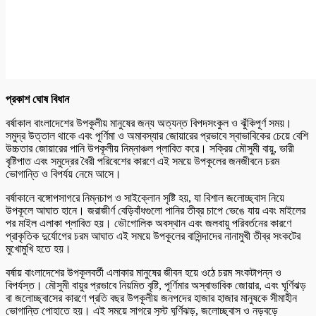
প্রকাশ ঘোষ বিধান
বর্ষাকাল বাংলাদেশের উপকূলীয় মানুষের জন্য অত্যন্ত বিপদসংকুল ও ঝুঁকিপূর্ণ সময়।
সমুদ্র উত্তাল থাকে এবং পূর্ণিমা ও অমাবস্যার জোয়ারের প্রভাবে স্বাভাবিকের চেয়ে বেশি
উচ্চতার জোয়ারের পানি উপকূলীয় নিম্নাঞ্চল প্লাবিত করে। সক্রিয় মৌসুমী বায়ু, ভারী
বৃষ্টিপাত এবং সমুদ্রের বৈরী পরিবেশের কারণে এই সময়ে উপকূলের জনজীবনে চরম
ভোগান্তি ও বিপর্যয় নেমে আসে।
বর্ষাকালে বঙ্গোপসাগরে নিম্নচাপ ও সাইক্লোন সৃষ্টি হয়, যা বিশাল জলোচ্ছ্বাস নিয়ে
উপকূলে আঘাত হানে। জরাজীর্ণ বেড়িবাঁধগুলো পানির তীব্র চাপে ভেঙে যায় এবং মাইলের
পর মাইল এলাকা প্লাবিত হয়। ভৌগোলিক অবস্থান এবং জলবায়ু পরিবর্তনের কারণে
প্রাকৃতিক দুর্যোগের চরম আঘাত এই সময়ে উপকূলের বাসিন্দাদের নানামুখী তীব্র সংকটের
মুখোমুখি হতে হয়।
বর্ষায় বাংলাদেশের উপকূলবর্তী এলাকার মানুষের জীবন হয়ে ওঠে চরম সংকটাপন্ন ও
বিপর্যস্ত। মৌসুমী বায়ুর প্রভাবে নিয়মিত বৃষ্টি, পূর্ণিমার অস্বাভাবিক জোয়ার, এবং ঘূর্ণিঝড়
বা জলোচ্ছ্বাসের কারণে প্রতি বছর উপকূলীয় জনপদের হাজার হাজার মানুষকে সীমাহীন
ভোগান্তি পোহাতে হয়। এই সময়ে সাগরে সৃস্ট ঘূর্ণিঝড়, জলোচ্ছ্বাস ও নড়বড়ে