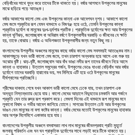
বেড়িবাঁধের সাথে যুদ্ধ করে তাদের টিকে থাকতে হয়। বর্ষার আগমনে উপকূলের মানুষের
মাঝে ছড়িয়ে পড়ে আতঙ্ক।
বর্ষায় আকাশের কালো মেঘ এবং উপকূলের কান্না এক আবেগঘন দৃশ্য। আকাশে কালো
মেঘ জমে প্রকৃতির রূপ যেমন থমথমে ও বিষণœ হয়ে ওঠে, তেমনি উপকূলের কান্না
প্রকৃতির দুর্যোগ বা মানুষের দুঃখ-দুর্দশার প্রতীক। প্রাকৃতিক দুর্যোগের ক্ষত আর উপকূলের
কান্না ঘূর্ণিঝড়, জলোচ্ছ্বাস বা অবিরাম বর্ষণে উপকূলবাসীর ঘরবাড়ি ও জীবনের যে ক্ষতি
হয়, তাকে বোঝায়। বর্ষায় এ অভিগজ্ঞতা উপকূলবাসীর জন্য নতুন কিছু নয়।
বাংলাদেশের উপকূলীয় অঞ্চলের মানুষের কাছে বর্ষায় কালো মেঘ সবসময়ই আতঙ্কের নাম।
আকাশজুড়ে যখন ভারী কালো মেঘ জমে, তখন চারপাশ অন্ধকার হয়ে আসে এবং শুরু হয়
অঝোর বৃষ্টি। ঝড়-বৃষ্টি, জলোচ্ছ্বাস আর বাঁধ ভাঙা নদীর রূপ তাদের জীবনে নিয়ে আসে
কান্না ও হাহাকার। উত্তাল সমুদ্রের গর্জন, উপকূলের ভেঙে যাওয়া বেড়িবাঁধ আর বর্ষার
দুর্যোগে তাদের ঘরবাড়ি হারানোর ভয়, সব মিলিয়ে এটি হয়ে ওঠে উপকূলের মানুষের
দীর্ঘশ্বাসের প্রতিচ্ছবি।
গ্রীষ্মের দাবদাহ শেষে যখন আকাশ ভারী কালো মেঘে ঢেকে যায়, তখন চারপাশ এক
অদ্ভুত নিস্তব্ধতায় ছেয়ে যায়। কালো মেঘের আড়ালে বিদ্যুতের চমকানি আর গর্জনে
প্রকৃতি যেন তার রুদ্র রূপ প্রকাশ করে। মেঘলা দিনের এই থমথমে রূপ মানুষের মনে
লুকানো বিষাদ ও গভীর আবেগ জাগিয়ে তোলে। সাগরের উত্তাল ঢেউ আর উপকূলের
ভাঙন যেন মানুষের না বলা কষ্টের কান্না। বর্ষার মেঘের মতোই উপকূলের মানুষের হাহাকার
আর অশ্রু মিলেমিশে একাকার হয়ে যায়।
বাংলাদেশের উপকূলীয় অঞ্চলে বসবাসরত লাখ লাখ মানুষের জীবনপ্রবাহ প্রতি মুহূর্তে
জলবায়ু পরিবর্তন এবং ঘন ঘন প্রাকৃতিক দুর্যোগের সাথে লড়াই করে টিকে থাকতে হয়।