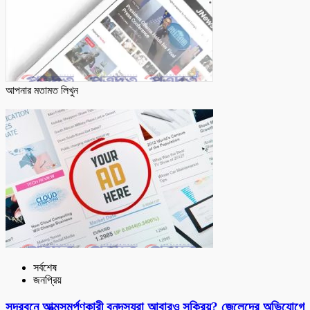
আপনার মতামত লিখুন
সর্বশেষ
জনপ্রিয়
সুন্দরবনে আত্মসমর্পণকারী বনদস্যুরা আবারও সক্রিয়? জেলেদের অভিযোগে