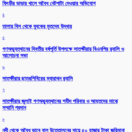
ফিংড়ীর ডাড়ার খালে অবৈধ নেটপাটা দেওয়ার অভিযোগ
৪
তালায় বিল থেকে যুবকের মৃতদেহ উদ্ধার
৫
গণঅভ্যুত্থানের দ্বিতীয় বর্ষপূর্তি উপলক্ষে সাতক্ষীরায় বিএনপির র‌্যালি ও
আলোচনা সভা
৬
সাতক্ষীরায় ছাত্রশিবিরের ম্যারাথন র‌্যালি
৭
সাতক্ষীরায় জুলাই গণঅভ্যুত্থানের শহীদ পরিবার ও আহতদের মাঝে
সম্মানি প্রদান
৮
নদী থেকে অবৈধ ভাবে বালু উত্তোলনের দায়ে ৫০ হাজার টাকা জরিমানা