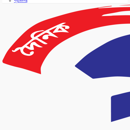
শ্যামনগর