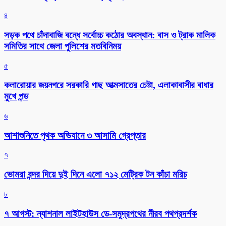
৪
সড়ক পথে চাঁদাবাজি বন্ধে সর্বোচ্চ কঠোর অবস্থান: বাস ও ট্রাক মালিক
সমিতির সাথে জেলা পুলিশের মতবিনিময়
৫
কলারোয়ার জয়নগরে সরকারি গাছ আত্মসাতের চেষ্টা, এলাকাবাসীর বাধার
মুখে পন্ড
৬
আশাশুনিতে পৃথক অভিযানে ৩ আসামি গ্রেপ্তার
৭
ভোমরা বন্দর দিয়ে দুই দিনে এলো ৭১২ মেট্রিক টন কাঁচা মরিচ
৮
৭ আগস্ট: ন্যাশনাল লাইটহাউস ডে-সমুদ্রপথের নীরব পথপ্রদর্শক