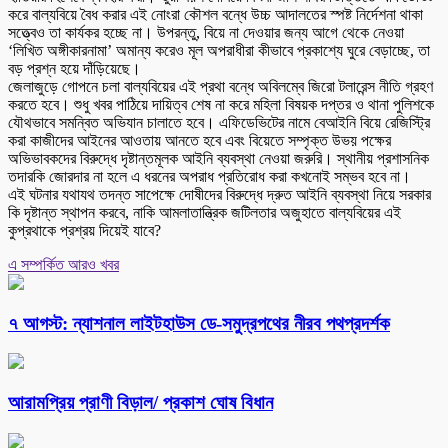
করে বাল্যবিয়ে বৈধ করার এই নোংরা কৌশল বন্ধে উচ্চ আদালতের স্পষ্ট নির্দেশনা থাকা
সত্ত্বেও তা কার্যকর হচ্ছে না। উপরন্তু, বিয়ে না দেওয়ার জন্য আগে থেকে নেওয়া
‘লিখিত অঙ্গীকারনামা’ অমান্য করেও মূল অপরাধীরা কীভাবে প্রকাশ্যে ঘুরে বেড়াচ্ছে, তা
বড় প্রশ্ন হয়ে দাঁড়িয়েছে।
জেলাজুড়ে গোপনে চলা বাল্যবিয়ের এই প্রথা বন্ধে অবিলম্বে জিরো টলারেন্স নীতি গ্রহণ
করতে হবে। শুধু খবর পাঠিয়ে দায়িত্ব শেষ না করে মহিলা বিষয়ক দপ্তর ও থানা পুলিশকে
যৌথভাবে সমন্বিত অভিযান চালাতে হবে। এফিডেভিটের নামে বেআইনি বিয়ে রেজিস্ট্রি
করা কাজীদের আইনের আওতায় আনতে হবে এবং বিয়েতে সম্পৃক্ত উভয় পক্ষের
অভিভাবকদের বিরুদ্ধে দৃষ্টান্তমূলক আইনি ব্যবস্থা নেওয়া জরুরি। স্থানীয় প্রশাসনিক
তদারকি জোরদার না হলে এ ধরনের অপরাধ প্রতিরোধ করা কখনোই সম্ভব হবে না।
এই ঘটনার যথাযথ তদন্ত সাপেক্ষে দোষীদের বিরুদ্ধে দ্রুত আইনি ব্যবস্থা নিয়ে সরকার
কি দৃষ্টান্ত স্থাপন করবে, নাকি আমলাতান্ত্রিক জটিলতার অজুহাতে বাল্যবিয়ের এই
কুপ্রথাকে প্রশ্রয় দিয়েই যাবে?
এ সম্পর্কিত আরও খবর
৭ আগস্ট: ন্যাশনাল লাইটহাউস ডে-সমুদ্রপথের নীরব পথপ্রদর্শক
আরামপ্রিয় প্রাণী বিড়াল/ প্রকাশ ঘোষ বিধান