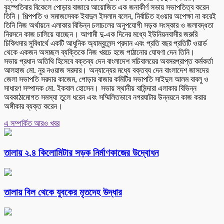
বৃহস্পতিবার বিকেলে পোড়ার বাজারে আয়োজিত এক জনাকীর্ণ সভায় সভাপতিত্ব করেন
তিনি। শিল্পপতি ও সমাজসেবক ইবাদুল ইসলাম বলেন, নির্বাচিত হওয়ার অপেক্ষা না করেই
তিনি নিজ অর্থায়নে এলাকার বিভিন্ন চলাচলের অনুপযোগী সড়ক সংস্কার ও জলাবদ্ধতা
নিরসনে কাজ চালিয়ে যাচ্ছেন। আগামী দু-এক দিনের মধ্যে ইউনিয়নবাসীর জরুরি
চিকিৎসার সুবিধার্থে একটি আধুনিক অ্যাম্বুলেন্স প্রদান এবং প্রতি বছর প্রতিটি ওয়ার্ড
থেকে একজন অসচ্ছল ব্যক্তিকে নিজ খরচে হজে পাঠানোর ঘোষণা দেন তিনি।
সভায় প্রধান অতিথি হিসেবে বক্তব্য দেন বাংলাদেশ সচিবালয়ের অবসরপ্রাপ্ত কর্মকর্তা
আলহাজ মো. নুর নওয়াজ সরদার। অন্যান্যের মধ্যে বক্তব্য দেন বাংলাদেশ জাসদের
জেলা সভাপতি সরদার কাজেম, পোড়ার বাজার কমিটির সভাপতি সাইদুল আলম বাবলু ও
সাধারণ সম্পাদক মো. ইকবাল হোসেন। সভায় স্থানীয় বাসিন্দারা এলাকার বিভিন্ন
অবকাঠামোগত সমস্যা তুলে ধরেন এবং সম্মিলিতভাবে নগরঘাটার উন্নয়নে কাজ করার
অঙ্গীকার ব্যক্ত করেন।
এ সম্পর্কিত আরও খবর
তালায় ২.৪ কিলোমিটার সড়ক নির্মাণকাজের উদ্বোধন
তালায় বিল থেকে যুবকের মৃতদেহ উদ্ধার