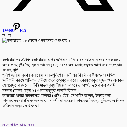
Tweet
Pin
অ-
অ+
কলারোয়া প্রতিনিধি: কলারোয়ায় বিশেষ অভিযান চালিয়ে ২০ বোতল নিষিদ্ধ মাদকদ্রব্য
এসকাফসহ (ঊংশঁভ) সুজন হোসেন (২৮) নামের এক এজাহারভুক্ত আসামিকে গ্রেপ্তার
করেছে পুলিশ।
পুলিশ জানায়, বুধবার কলারোয়া থানা-পুলিশের একটি প্রতিনিধি দল উপজেলার দক্ষিণ
ভাদিয়ালি গ্রামে অভিযান চালিয়ে তাকে গ্রেপ্তার করে। গ্রেপ্তারকৃত সুজন ওই এলাকার
মোমরেজুলের ছেলে। তিনি মাদকদ্রব্য নিয়ন্ত্রণ আইনে ৫ আগস্ট দায়ের করা একটি
মামলার (মামলা নম্বর-৮) এজাহারভুক্ত আসামি ছিলেন।
কলারোয়া থানার ভারপ্রাপ্ত কর্মকর্তা (ওসি) এইচ এম শাহীন জানান, উদ্ধার করা
আলামতসহ আসামিকে আদালতে সোপর্দ করা হয়েছে। মাদকের বিরুদ্ধে পুলিশের এ বিশেষ
অভিযান অব্যাহত থাকবে।
এ সম্পর্কিত আরও খবর