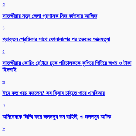
৩
সাতক্ষীরার নতুন জেলা প্রশাসক মিজ কাউসার আজিজ
৪
প্রাক্তন প্রেমিকার সাথে ফোনালাপের পর তরুনের আত্মহত্যা
৫
সাতক্ষীরায় কোচিং সেন্টারে ঢুকে পরিচালককে কুপিয়ে পিটিয়ে জখম ও টাকা
ছিনতাই
৬
ঈদে কত খরচ করলেন? সব হিসাব চাইতে পারে এনবিআর
৭
অনিমেষকে জিম্মি করে জলদস্যু ডন বাহিনী, ৩ জলদস্যু আটক
৮