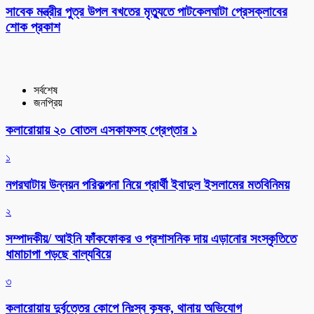
সাবেক মন্ত্রীর পুত্র উপল বখতের মৃত্যুতে পাটকেলঘাটা প্রেসক্লাবের
শোক প্রকাশ
সর্বশেষ
জনপ্রিয়
কলারোয়ায় ২০ বোতল এসকাফসহ গ্রেপ্তার ১
১
নগরঘাটায় উন্নয়ন পরিকল্পনা নিয়ে প্রার্থী ইবাদুল ইসলামের মতবিনিময়
২
সম্পাদকীয়/ আইনি ফাঁকফোকর ও প্রশাসনিক দায় এড়ানোর সংস্কৃতিতে
ধামাচাপা পড়ছে বাল্যবিয়ে
৩
কলারোয়ায় দুর্বৃত্তের কোপে নিঃস্ব কৃষক, থানায় অভিযোগ