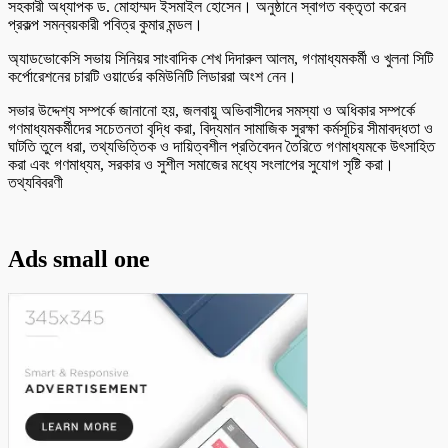
সহকারী অধ্যাপক ড. মোহাম্মদ ইসমাইল হোসেন। অনুষ্ঠানে স্বাগত বক্তৃতা করেন
প্রকল্প সমন্বয়কারী পবিত্র কুমার মন্ডল।
অ্যাডভোকেসি সভায় সিনিয়র সাংবাদিক শেখ দিদারুল আলম, গণমাধ্যমকর্মী ও খুলনা সিটি
কর্পোরেশনের চারটি ওয়ার্ডের কমিউনিটি লিডাররা অংশ নেন।
সভার উদ্দেশ্য সম্পর্কে জানানো হয়, জলবায়ু অভিবাসীদের সমস্যা ও অধিকার সম্পর্কে
গণমাধ্যমকর্মীদের সচেতনতা বৃদ্ধি করা, বিদ্যমান সামাজিক সুরক্ষা কর্মসূচির সীমাবদ্ধতা ও
ঘাটতি তুলে ধরা, তথ্যভিত্তিক ও দায়িত্বশীল প্রতিবেদন তৈরিতে গণমাধ্যমকে উৎসাহিত
করা এবং গণমাধ্যম, সরকার ও সুশীল সমাজের মধ্যে সংলাপের সুযোগ সৃষ্টি করা।
তথ্যবিবরণী
Ads small one