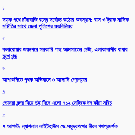
৪
সড়ক পথে চাঁদাবাজি বন্ধে সর্বোচ্চ কঠোর অবস্থান: বাস ও ট্রাক মালিক
সমিতির সাথে জেলা পুলিশের মতবিনিময়
৫
কলারোয়ার জয়নগরে সরকারি গাছ আত্মসাতের চেষ্টা, এলাকাবাসীর বাধার
মুখে পন্ড
৬
আশাশুনিতে পৃথক অভিযানে ৩ আসামি গ্রেপ্তার
৭
ভোমরা বন্দর দিয়ে দুই দিনে এলো ৭১২ মেট্রিক টন কাঁচা মরিচ
৮
৭ আগস্ট: ন্যাশনাল লাইটহাউস ডে-সমুদ্রপথের নীরব পথপ্রদর্শক