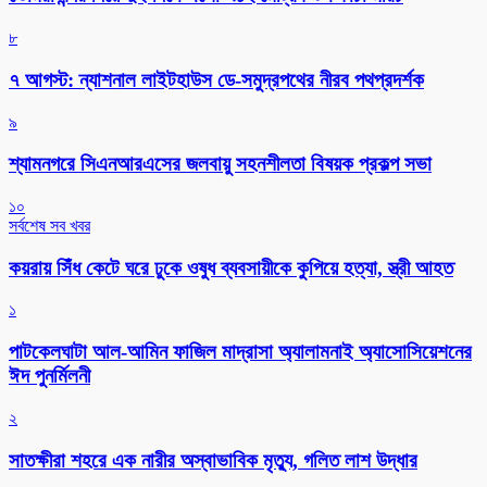
৮
৭ আগস্ট: ন্যাশনাল লাইটহাউস ডে-সমুদ্রপথের নীরব পথপ্রদর্শক
৯
শ্যামনগরে সিএনআরএসের জলবায়ু সহনশীলতা বিষয়ক প্রকল্প সভা
১০
সর্বশেষ সব খবর
কয়রায় সিঁধ কেটে ঘরে ঢুকে ওষুধ ব্যবসায়ীকে কুপিয়ে হত্যা, স্ত্রী আহত
১
পাটকেলঘাটা আল-আমিন ফাজিল মাদ্রাসা অ্যালামনাই অ্যাসোসিয়েশনের
ঈদ পুনর্মিলনী
২
সাতক্ষীরা শহরে এক নারীর অস্বাভাবিক মৃত্যু, গলিত লাশ উদ্ধার