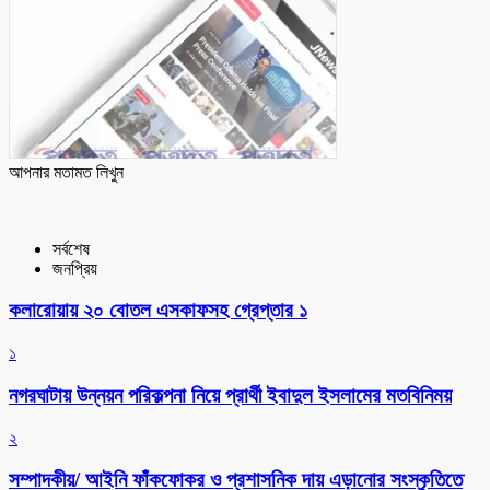
আপনার মতামত লিখুন
সর্বশেষ
জনপ্রিয়
কলারোয়ায় ২০ বোতল এসকাফসহ গ্রেপ্তার ১
১
নগরঘাটায় উন্নয়ন পরিকল্পনা নিয়ে প্রার্থী ইবাদুল ইসলামের মতবিনিময়
২
সম্পাদকীয়/ আইনি ফাঁকফোকর ও প্রশাসনিক দায় এড়ানোর সংস্কৃতিতে