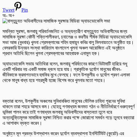
Tweet
Pin
অ-
অ+
সমন্বিত সুরক্ষা, জলবায়ু পরিবর্তনজনিত ও অভ্যন্তরীণ বাস্তুচ্যুত অভিবাসীদের জন্য
সামাজিক সুরক্ষা বেষ্টনী শক্তিশালীকরণ, চ্যালেঞ্জ ও করণীয় শীর্ষক মিডিয়া অ্যাডভোকেসি
সভা আজ (বুধবার) খুলনা প্রেসক্লাবের শহিদ হুমায়ুন কবির বালু মিলনায়তনে অনুষ্ঠিত হয়।
বেসরকারি উন্নয়ন সংস্থা কারিতাস বাংলাদেশ খুলনা অঞ্চল আয়োজিত এই অনুষ্ঠানে
প্রধান অতিথি ছিলেন খুলনা প্রেসক্লাবের আহবায়ক এনামুল হক।
অ্যাডভোকেসি সভায় অতিথিরা বলেন, জলবায়ু পরির্বতনের কারণে ভিটামাটি হারিয়ে শুধু
একটি পরিবার নয় একটি সমাজ ধ্বংস হয়ে যায়। প্রাকৃতিক দুর্যোগ মানুষের জীবন-
জীবিকাকে ক্রমাগতভাবে হুমকির মুখে ফেলছে। ফলে উপকূলীয় ও দুর্যোগ প্রবণ এলাকা
থেকে মানুষ বাধ্য হয়ে শহরমুখী হচ্ছে বিশেষ করে খুলনার মতো শহরে।
বক্তারা বলেন, উপকূলীয় অঞ্চলের সুবিধাবঞ্চিত মানুষের মৌলিক চাহিদা পূরনের সুবিধা
থাকলে তারা শহরে আসবে কম। যেহেতু গণমাধ্যম জনমত গঠন ও নীতিনির্ধারণে গুরুত্বপূর্ণ
ভূমিকা পালন করে তাই গণমাধ্যম জলবায়ু অভিবাসীদের বাস্তবতা তুলে ধরে
অন্তর্ভুক্তিমূলক সামাজিক সুরক্ষা নিশ্চিত করার পক্ষে জোরালো সমর্থন গড়ে তুলবে বক্তারা
এ আশাবাদ ব্যক্ত করেন।
অনুষ্ঠানে মূল প্রবন্ধ উপস্থাপন করেন দুর্যোগ ব্যবস্থাপনা ইনস্টিটিউট (কুয়েট) এর