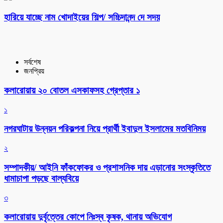
হারিয়ে যাচ্ছে নাম খোদাইয়ের শিল্প/ সচ্চিদানন্দ দে সদয়
সর্বশেষ
জনপ্রিয়
কলারোয়ায় ২০ বোতল এসকাফসহ গ্রেপ্তার ১
১
নগরঘাটায় উন্নয়ন পরিকল্পনা নিয়ে প্রার্থী ইবাদুল ইসলামের মতবিনিময়
২
সম্পাদকীয়/ আইনি ফাঁকফোকর ও প্রশাসনিক দায় এড়ানোর সংস্কৃতিতে
ধামাচাপা পড়ছে বাল্যবিয়ে
৩
কলারোয়ায় দুর্বৃত্তের কোপে নিঃস্ব কৃষক, থানায় অভিযোগ