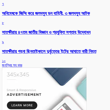
৭
অনিমেষকে জিম্মি করে জলদস্যু ডন বাহিনী, ৩ জলদস্যু আটক
৮
সাতক্ষীরায় ৪৭তম জাতীয় বিজ্ঞান ও প্রযুক্তি সপ্তাহ উদ্বোধন
৯
সাতক্ষীরায় গহনা ছিনতাইকালে দুর্বৃত্তের ইটের আঘাতে নারী নিহত
১০
জনপ্রিয় সব খবর