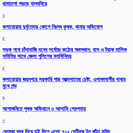
ধামাচাপা পড়ছে বাল্যবিয়ে
৩
কলারোয়ায় দুর্বৃত্তের কোপে নিঃস্ব কৃষক, থানায় অভিযোগ
৪
সড়ক পথে চাঁদাবাজি বন্ধে সর্বোচ্চ কঠোর অবস্থান: বাস ও ট্রাক মালিক
সমিতির সাথে জেলা পুলিশের মতবিনিময়
৫
কলারোয়ার জয়নগরে সরকারি গাছ আত্মসাতের চেষ্টা, এলাকাবাসীর বাধার
মুখে পন্ড
৬
আশাশুনিতে পৃথক অভিযানে ৩ আসামি গ্রেপ্তার
৭
ভোমরা বন্দর দিয়ে দুই দিনে এলো ৭১২ মেট্রিক টন কাঁচা মরিচ