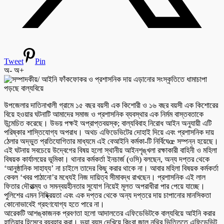
Tweet
Pin
অ-
অ+
উপজেলার দাতিনাখালী গ্রামে ১৫ বছর বয়সী এক কিশোরী ও ১৬ বছর বয়সী এক কিশোরের
বিয়ে হওয়ার ঘটনাটি আমাদের সমাজ ও প্রশাসনিক ব্যবস্থার এক নির্মম বাস্তবতাকে
উন্মেচিত করেছে। উভয় পক্ষই অপ্রাপ্তবয়স্ক; বাল্যবিবাহ নিরোধ আইন অনুযায়ী এটি
পরিষ্কার শাস্তিযোগ্য অপরাধ। অথচ এফিডেভিটের দোহাই দিয়ে এবং প্রশাসনিক দায়
ঠেলার অদ্ভুত প্রতিযোগিতার মাধ্যমে এই বেআইনি কর্মকা-টি নির্বিঘেœ সম্পন্ন হয়েছে।
এই ঘটনায় সবচেয়ে উদ্বেগের বিষয় হলো স্থানীয় আইনশৃঙ্খলা রক্ষাকারী বাহিনী ও মহিলা
বিষয়ক কার্যালয়ের ভূমিকা। থানার কর্মকর্তা ইনচার্জ (ওসি) বলছেন, অন্য দপ্তর থেকে
‘আনুষ্ঠানিক সাহায্য’ না চাইলে তাদের কিছু করার থাকে না। আবার মহিলা বিষয়ক কর্মকর্তা
কেবল ‘খবর পাঠানো’র মধ্যেই নিজ দায়িত্ব সীমাবদ্ধ রাখছেন। প্রশাসনিক এই লাল
ফিতার দৌরাত্ম্য ও সমন্বয়হীনতার সুযোগ নিয়েই মূলত অপরাধীরা পার পেয়ে যাচ্ছে।
পুলিশের এমন নিষ্ক্রিয়তা এবং এক দপ্তর থেকে অন্য দপ্তরে দায় চাপানোর মানসিকতা
কোনোভাবেই গ্রহণযোগ্য হতে পারে না।
আরেকটি আশঙ্কাজনক প্রবণতা হলো আদালতের এফিডেভিটকে বাল্যবিয়ে আইনি করার
হাতিয়ার হিসেবে ব্যবহার করা। ভুয়া বয়স দেখিয়ে কিংবা জাল নথির ভিত্তিতে এফিডেভিট