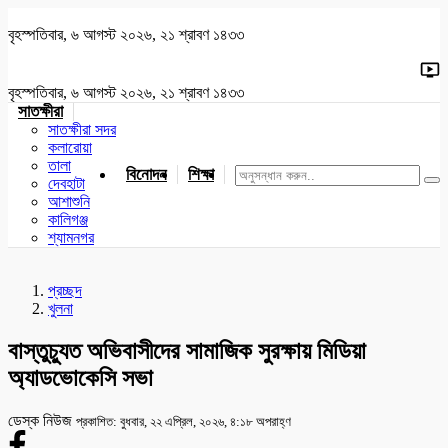
বৃহস্পতিবার, ৬ আগস্ট ২০২৬, ২১ শ্রাবণ ১৪৩৩
বৃহস্পতিবার, ৬ আগস্ট ২০২৬, ২১ শ্রাবণ ১৪৩৩
সাতক্ষীরা
সাতক্ষীরা সদর
কলারোয়া
তালা
বিনোদন
শিক্ষা
খেলাধুলা
জাতীয়
খুলনা
যশোর
দেবহাটা
আশাশুনি
কালিগঞ্জ
শ্যামনগর
প্রচ্ছদ
খুলনা
বাস্তুচ্যুত অভিবাসীদের সামাজিক সুরক্ষায় মিডিয়া
অ্যাডভোকেসি সভা
ডেস্ক নিউজ
প্রকাশিত: বুধবার, ২২ এপ্রিল, ২০২৬, ৪:১৮ অপরাহ্ণ