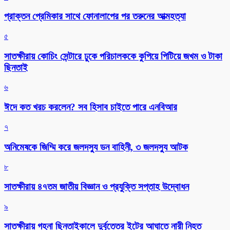
প্রাক্তন প্রেমিকার সাথে ফোনালাপের পর তরুনের আত্মহত্যা
৫
সাতক্ষীরায় কোচিং সেন্টারে ঢুকে পরিচালককে কুপিয়ে পিটিয়ে জখম ও টাকা
ছিনতাই
৬
ঈদে কত খরচ করলেন? সব হিসাব চাইতে পারে এনবিআর
৭
অনিমেষকে জিম্মি করে জলদস্যু ডন বাহিনী, ৩ জলদস্যু আটক
৮
সাতক্ষীরায় ৪৭তম জাতীয় বিজ্ঞান ও প্রযুক্তি সপ্তাহ উদ্বোধন
৯
সাতক্ষীরায় গহনা ছিনতাইকালে দুর্বৃত্তের ইটের আঘাতে নারী নিহত