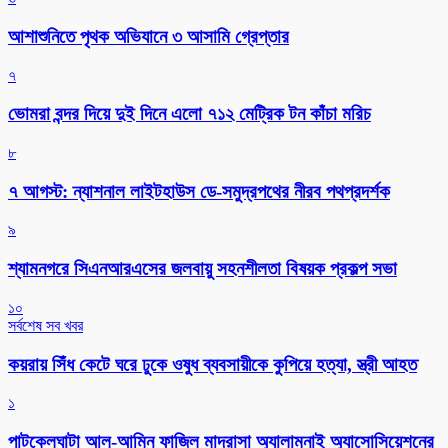
আশাশুনিতে পৃথক অভিযানে ৩ আসামি গ্রেপ্তার
৭
ভোমরা বন্দর দিয়ে দুই দিনে এলো ৭১২ মেট্রিক টন কাঁচা মরিচ
৮
৭ আগস্ট: ন্যাশনাল লাইটহাউস ডে-সমুদ্রপথের নীরব পথপ্রদর্শক
৯
শ্যামনগরে সিএনআরএসের জলবায়ু সহনশীলতা বিষয়ক প্রকল্প সভা
১০
সর্বশেষ সব খবর
কয়রায় সিঁধ কেটে ঘরে ঢুকে ওষুধ ব্যবসায়ীকে কুপিয়ে হত্যা, স্ত্রী আহত
১
পাটকেলঘাটা আল-আমিন ফাজিল মাদ্রাসা অ্যালামনাই অ্যাসোসিয়েশনের