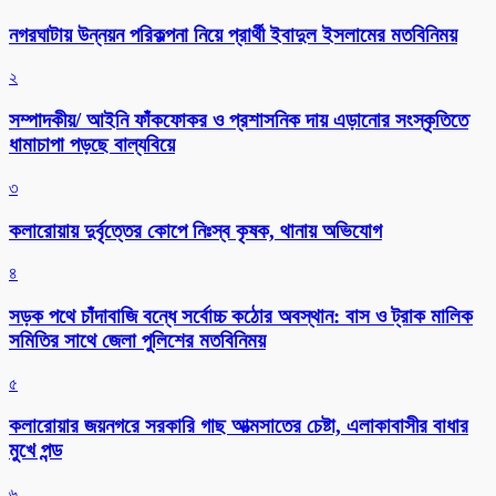
নগরঘাটায় উন্নয়ন পরিকল্পনা নিয়ে প্রার্থী ইবাদুল ইসলামের মতবিনিময়
২
সম্পাদকীয়/ আইনি ফাঁকফোকর ও প্রশাসনিক দায় এড়ানোর সংস্কৃতিতে
ধামাচাপা পড়ছে বাল্যবিয়ে
৩
কলারোয়ায় দুর্বৃত্তের কোপে নিঃস্ব কৃষক, থানায় অভিযোগ
৪
সড়ক পথে চাঁদাবাজি বন্ধে সর্বোচ্চ কঠোর অবস্থান: বাস ও ট্রাক মালিক
সমিতির সাথে জেলা পুলিশের মতবিনিময়
৫
কলারোয়ার জয়নগরে সরকারি গাছ আত্মসাতের চেষ্টা, এলাকাবাসীর বাধার
মুখে পন্ড
৬