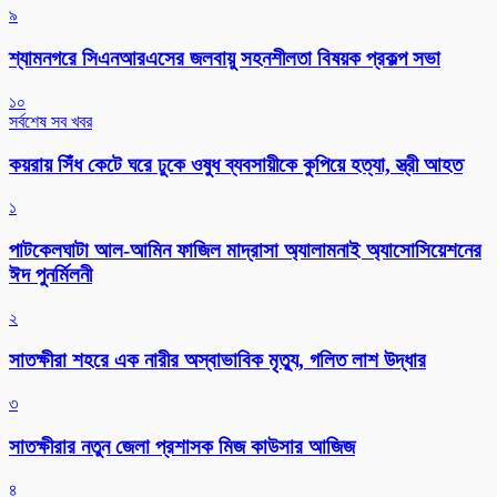
৯
শ্যামনগরে সিএনআরএসের জলবায়ু সহনশীলতা বিষয়ক প্রকল্প সভা
১০
সর্বশেষ সব খবর
কয়রায় সিঁধ কেটে ঘরে ঢুকে ওষুধ ব্যবসায়ীকে কুপিয়ে হত্যা, স্ত্রী আহত
১
পাটকেলঘাটা আল-আমিন ফাজিল মাদ্রাসা অ্যালামনাই অ্যাসোসিয়েশনের
ঈদ পুনর্মিলনী
২
সাতক্ষীরা শহরে এক নারীর অস্বাভাবিক মৃত্যু, গলিত লাশ উদ্ধার
৩
সাতক্ষীরার নতুন জেলা প্রশাসক মিজ কাউসার আজিজ
৪