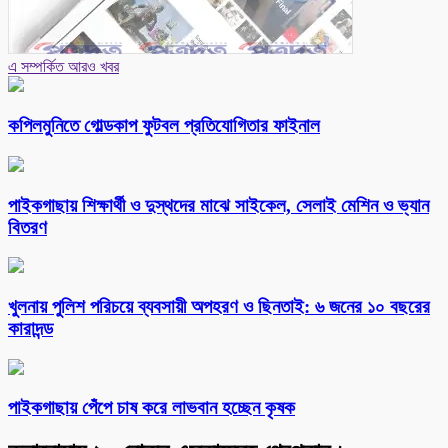
এ সম্পর্কিত আরও খবর
কপিলমুনিতে গোল্ডকাপ ফুটবল প্রতিযোগিতার ফাইনাল
পাইকগাছায় শিক্ষার্থী ও দুস্থদের মাঝে সাইকেল, সেলাই মেশিন ও ভ্যান
বিতরণ
খুলনায় পুলিশ পরিচয়ে ব্যবসায়ী অপহরণ ও ছিনতাই: ৬ জনের ১০ বছরের
কারাদন্ড
পাইকগাছায় পেঁপে চাষ করে লাভবান হচ্ছেন কৃষক