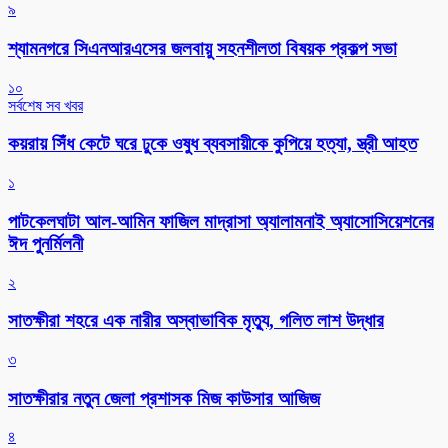
৯
শ্যামনগরে সিএনআরএসের জলবায়ু সহনশীলতা বিষয়ক প্রকল্প সভা
১০
সর্বশেষ সব খবর
কয়রায় সিঁধ কেটে ঘরে ঢুকে ওষুধ ব্যবসায়ীকে কুপিয়ে হত্যা, স্ত্রী আহত
১
পাটকেলঘাটা আল-আমিন ফাজিল মাদ্রাসা অ্যালামনাই অ্যাসোসিয়েশনের
ঈদ পুনর্মিলনী
২
সাতক্ষীরা শহরে এক নারীর অস্বাভাবিক মৃত্যু, গলিত লাশ উদ্ধার
৩
সাতক্ষীরার নতুন জেলা প্রশাসক মিজ কাউসার আজিজ
৪