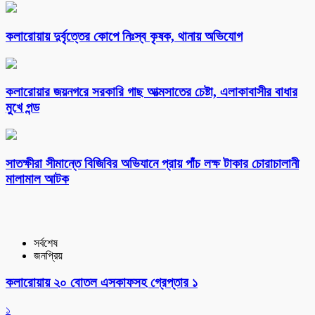
কলারোয়ায় দুর্বৃত্তের কোপে নিঃস্ব কৃষক, থানায় অভিযোগ
কলারোয়ার জয়নগরে সরকারি গাছ আত্মসাতের চেষ্টা, এলাকাবাসীর বাধার
মুখে পন্ড
সাতক্ষীরা সীমান্তে বিজিবির অভিযানে প্রায় পাঁচ লক্ষ টাকার চোরাচালানী
মালামাল আটক
সর্বশেষ
জনপ্রিয়
কলারোয়ায় ২০ বোতল এসকাফসহ গ্রেপ্তার ১
১