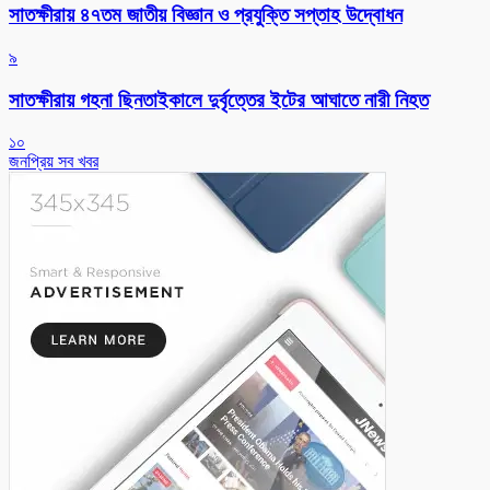
সাতক্ষীরায় ৪৭তম জাতীয় বিজ্ঞান ও প্রযুক্তি সপ্তাহ উদ্বোধন
৯
সাতক্ষীরায় গহনা ছিনতাইকালে দুর্বৃত্তের ইটের আঘাতে নারী নিহত
১০
জনপ্রিয় সব খবর