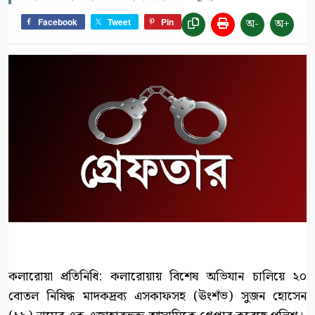
অ-
অ+
Facebook
Tweet
Pin
কলারোয়া প্রতিনিধি: কলারোয়ায় বিশেষ অভিযান চালিয়ে ২০
বোতল নিষিদ্ধ মাদকদ্রব্য এসকাফসহ (ঊংশঁভ) সুজন হোসেন