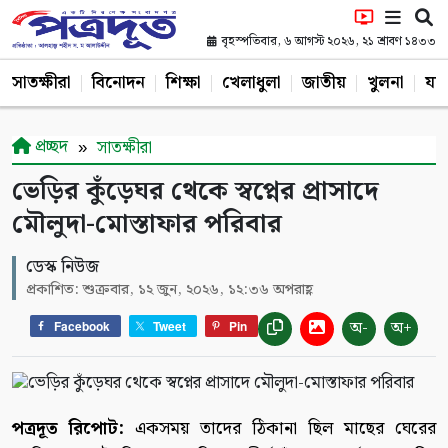
বৃহস্পতিবার, ৬ আগস্ট ২০২৬, ২১ শ্রাবণ ১৪৩৩
সাতক্ষীরা
বিনোদন
শিক্ষা
খেলাধুলা
জাতীয়
খুলনা
যশ
প্রচ্ছদ
সাতক্ষীরা
ভেড়ির কুঁড়েঘর থেকে স্বপ্নের প্রাসাদে
মৌলুদা-মোস্তাফার পরিবার
ডেস্ক নিউজ
প্রকাশিত: শুক্রবার, ১২ জুন, ২০২৬, ১২:৩৬ অপরাহ্ণ
অ-
অ+
Facebook
Tweet
Pin
পত্রদূত রিপোট:
একসময় তাদের ঠিকানা ছিল মাছের ঘেরের