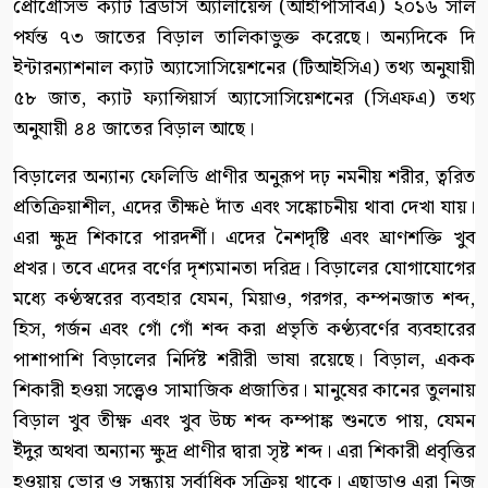
প্রোগ্রেসিভ ক্যাট ব্রিডার্স অ্যালায়েন্স (আইপিসিবিএ) ২০১৬ সাল
পর্যন্ত ৭৩ জাতের বিড়াল তালিকাভুক্ত করেছে। অন্যদিকে দি
ইন্টারন্যাশনাল ক্যাট অ্যাসোসিয়েশনের (টিআইসিএ) তথ্য অনুযায়ী
৫৮ জাত, ক্যাট ফ্যান্সিয়ার্স অ্যাসোসিয়েশনের (সিএফএ) তথ্য
অনুযায়ী ৪৪ জাতের বিড়াল আছে।
বিড়ালের অন্যান্য ফেলিডি প্রাণীর অনুরূপ দঢ় নমনীয় শরীর, ত্বরিত
প্রতিক্রিয়াশীল, এদের তীক্ষè দাঁত এবং সঙ্কোচনীয় থাবা দেখা যায়।
এরা ক্ষুদ্র শিকারে পারদর্শী। এদের নৈশদৃষ্টি এবং ঘ্রাণশক্তি খুব
প্রখর। তবে এদের বর্ণের দৃশ্যমানতা দরিদ্র। বিড়ালের যোগাযোগের
মধ্যে কণ্ঠস্বরের ব্যবহার যেমন, মিয়াও, গরগর, কম্পনজাত শব্দ,
হিস, গর্জন এবং গোঁ গোঁ শব্দ করা প্রভৃতি কণ্ঠ্যবর্ণের ব্যবহারের
পাশাপাশি বিড়ালের নির্দিষ্ট শরীরী ভাষা রয়েছে। বিড়াল, একক
শিকারী হওয়া সত্ত্বেও সামাজিক প্রজাতির। মানুষের কানের তুলনায়
বিড়াল খুব তীক্ষ্ণ এবং খুব উচ্চ শব্দ কম্পাঙ্ক শুনতে পায়, যেমন
ইঁদুর অথবা অন্যান্য ক্ষুদ্র প্রাণীর দ্বারা সৃষ্ট শব্দ। এরা শিকারী প্রবৃত্তির
হওয়ায় ভোর ও সন্ধ্যায় সর্বাধিক সক্রিয় থাকে। এছাড়াও এরা নিজ