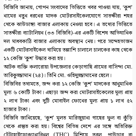
বিজিবি জানায়, গোপন সংবাদের ভিত্তিতে খবর পাওয়া যায়, ‘কুশ’
নামের নতুন ধরনের মাদক মোটরসাইকেলযোগে সাতক্ষীরা শহর
থেকে ঝাউডাঙ্গা বাজার এলাকায় নেওয়া হবে। এ তথ্যের ভিত্তিতে
সাতক্ষীরা ব্যাটালিয়ন (৩৩ বিজিবি)-এর একটি বিশেষ আভিযানিক
দল মাধবকাঠি বাজার এলাকায় অবস্থান নেয়। পরে সন্দেহভাজন
একটি মোটরসাইকেল থামিয়ে তল্লাশি চালালে চালকের কাছ থেকে
১২ কেজি ‘কুশ’ উদ্ধার করা হয়।
আটক ব্যক্তি কলারোয়া উপজেলার কেড়াগাছি গ্রামের বাসিন্দা মো.
তারিকুজ্জামান (২৪)। তিনি মো. ওহিদুজ্জামানের ছেলে।
বিজিবির তথ্যমতে, জব্দ করা ১২ কেজি ‘কুশ’ মাদকের আনুমানিক
মূল্য ৬ কোটি টাকা। এছাড়া জব্দ করা মোটরসাইকেলের মূল্য প্রায়
২ লাখ টাকা এবং দুটি মোবাইল ফোনের মূল্য প্রায় ১ লাখ ৫২
হাজার টাকা।
বিজিবি জানিয়েছে, ‘কুশ’ মূলত মারিজুয়ানা গাছের ফুল বা কুঁড়ি
থেকে প্রস্তুত করা হয়। বিশ্বের বিভিন্ন দেশে এর সঙ্গে অতিরিক্ত
টেট্রাহাইড্রোক্যানাবিনল (THC) মিশিয়ে তরল, পাউডার বা