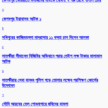
কেশবপুর ভোররাতে মসজিদের মাইকে ঘোষণা ৭ গরু রেখে পালাল চোর
৩
কেশবপুর ইয়াবাসহ আটক ১
৪
সখিপুরের কাজিমহল্লা মাদ্রাসায় ১১ বস্তা চাল দিলেন আলফা
৫
সাতক্ষীরা সীমান্তে বিজিবির অভিযানে প্রায় তেইশ লক্ষ টাকার মালামাল
আটক
৬
সাতক্ষীরায় সেবা বান্ধব পুলিশ গড়ে তোলার লক্ষ্যে প্রশিক্ষণ কোর্সের
উদ্বোধন
৭
সৌদি আরবের তেল শোধনাগারে হুথিদের হামলা