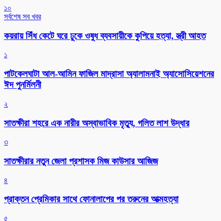
১০
সর্বশেষ সব খবর
কয়রায় সিঁধ কেটে ঘরে ঢুকে ওষুধ ব্যবসায়ীকে কুপিয়ে হত্যা, স্ত্রী আহত
১
পাটকেলঘাটা আল-আমিন ফাজিল মাদ্রাসা অ্যালামনাই অ্যাসোসিয়েশনের
ঈদ পুনর্মিলনী
২
সাতক্ষীরা শহরে এক নারীর অস্বাভাবিক মৃত্যু, গলিত লাশ উদ্ধার
৩
সাতক্ষীরার নতুন জেলা প্রশাসক মিজ কাউসার আজিজ
৪
প্রাক্তন প্রেমিকার সাথে ফোনালাপের পর তরুনের আত্মহত্যা
৫