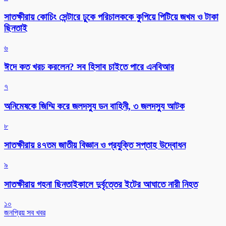
সাতক্ষীরায় কোচিং সেন্টারে ঢুকে পরিচালককে কুপিয়ে পিটিয়ে জখম ও টাকা
ছিনতাই
৬
ঈদে কত খরচ করলেন? সব হিসাব চাইতে পারে এনবিআর
৭
অনিমেষকে জিম্মি করে জলদস্যু ডন বাহিনী, ৩ জলদস্যু আটক
৮
সাতক্ষীরায় ৪৭তম জাতীয় বিজ্ঞান ও প্রযুক্তি সপ্তাহ উদ্বোধন
৯
সাতক্ষীরায় গহনা ছিনতাইকালে দুর্বৃত্তের ইটের আঘাতে নারী নিহত
১০
জনপ্রিয় সব খবর