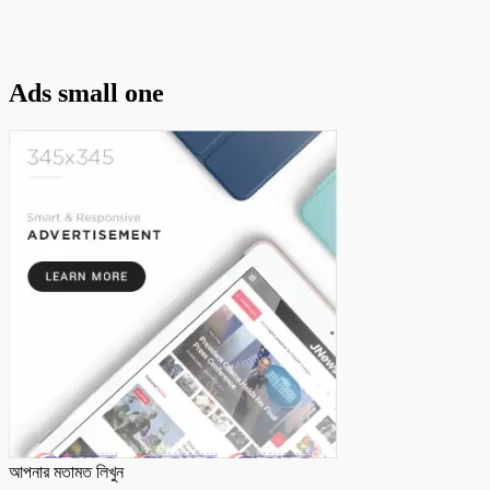
Ads small one
আপনার মতামত লিখুন