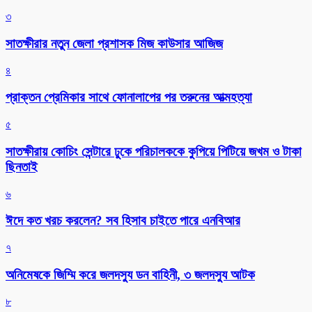
৩
সাতক্ষীরার নতুন জেলা প্রশাসক মিজ কাউসার আজিজ
৪
প্রাক্তন প্রেমিকার সাথে ফোনালাপের পর তরুনের আত্মহত্যা
৫
সাতক্ষীরায় কোচিং সেন্টারে ঢুকে পরিচালককে কুপিয়ে পিটিয়ে জখম ও টাকা
ছিনতাই
৬
ঈদে কত খরচ করলেন? সব হিসাব চাইতে পারে এনবিআর
৭
অনিমেষকে জিম্মি করে জলদস্যু ডন বাহিনী, ৩ জলদস্যু আটক
৮