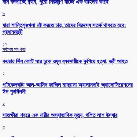
নাম বদলাচ্ছে র‌্যাব, পুরো নিয়ন্ত্রণ যাচ্ছে এক বাহিনীর কাছে
৯
যারা শান্তিশৃঙ্খলা নষ্ট করতে চায়, তাদের বিরুদ্ধে সতর্ক থাকতে হবে:
প্রধানমন্ত্রী
১০
সর্বশেষ সব খবর
কয়রায় সিঁধ কেটে ঘরে ঢুকে ওষুধ ব্যবসায়ীকে কুপিয়ে হত্যা, স্ত্রী আহত
১
পাটকেলঘাটা আল-আমিন ফাজিল মাদ্রাসা অ্যালামনাই অ্যাসোসিয়েশনের
ঈদ পুনর্মিলনী
২
সাতক্ষীরা শহরে এক নারীর অস্বাভাবিক মৃত্যু, গলিত লাশ উদ্ধার
৩