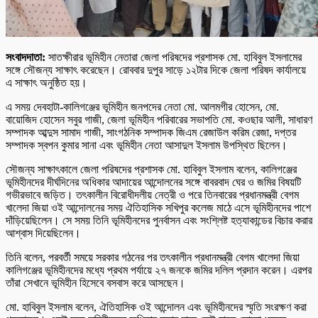
সংবাদদাতা:
সাতক্ষীরার ভূমিহীন নেতারা জেলা পরিষদের প্রশাসক মো. হাবিবুল ইসলামের
সঙ্গে সৌজন্য সাক্ষাৎ করেছেন। রোববার দুপুর সাড়ে ১২টার দিকে জেলা পরিষদ কার্যালয়ে
এ সাক্ষাৎ অনুষ্ঠিত হয়।
এ সময় দেবহাটা-কালিগঞ্জের ভূমিহীন জনপদের নেতা মো. আলমগীর হোসেন, মো.
বায়োজিদ হোসেন সবুর গাজী, জেলা ভূমিহীন পরিবারের সভাপতি মো. কওছার আলী, সাধারণ
সম্পাদক আব্দুস সামাদ গাজী, সাংগঠনিক সম্পাদক জিএম রেজাউল করিম রেজা, দপ্তর
সম্পাদক স্বপন কুমার সানা এবং ভূমিহীন নেতা আসাদুল ইসলাম উপস্থিত ছিলেন।
সৌজন্য সাক্ষাৎকালে জেলা পরিষদের প্রশাসক মো. হাবিবুল ইসলাম বলেন, কালিগঞ্জের
ভূমিহীনদের দীর্ঘদিনের অধিকার আদায়ের আন্দোলনের সঙ্গে বাবরবাদ ঘের ও জমির বিষয়টি
গভীরভাবে জড়িত। তৎকালীন বিরোধীদলীয় নেত্রী ও পরে তিনবারের প্রধানমন্ত্রী বেগম
খালেদা জিয়া ওই আন্দোলনের সময় ঐতিহাসিক সখিপুর কলেজ মাঠে এসে ভূমিহীনদের পাশে
দাঁড়িয়েছিলেন। সে সময় তিনি ভূমিহীনদের পুনর্বাসন এবং সংশ্লিষ্ট হত্যাকান্ডের বিচার করার
আশ্বাস দিয়েছিলেন।
তিনি বলেন, পরবর্তী সময়ে সরকার গঠনের পর তৎকালীন প্রধানমন্ত্রী বেগম খালেদা জিয়া
কালিগঞ্জের ভূমিহীনদের মধ্যে প্রথম পর্যায়ে ২৭ জনকে জমির দলিল প্রদান করেন। এরপর
তাঁরা সেখানে ভূমিহীন হিসেবে বসবাস করে আসছেন।
মো. হাবিবুল ইসলাম বলেন, ঐতিহাসিক ওই আন্দোলন এবং ভূমিহীনদের স্মৃতি সংরক্ষণ করা