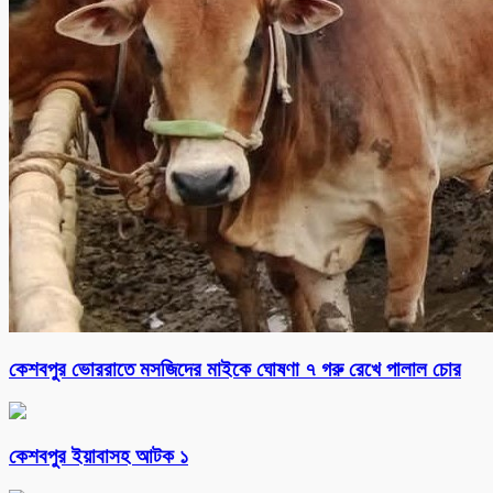
কেশবপুর ভোররাতে মসজিদের মাইকে ঘোষণা ৭ গরু রেখে পালাল চোর
কেশবপুর ইয়াবাসহ আটক ১