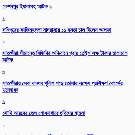
কেশবপুর ইয়াবাসহ আটক ১
৪
সখিপুরের কাজিমহল্লা মাদ্রাসায় ১১ বস্তা চাল দিলেন আলফা
৫
সাতক্ষীরা সীমান্তে বিজিবির অভিযানে প্রায় তেইশ লক্ষ টাকার মালামাল
আটক
৬
সাতক্ষীরায় সেবা বান্ধব পুলিশ গড়ে তোলার লক্ষ্যে প্রশিক্ষণ কোর্সের
উদ্বোধন
৭
সৌদি আরবের তেল শোধনাগারে হুথিদের হামলা
৮