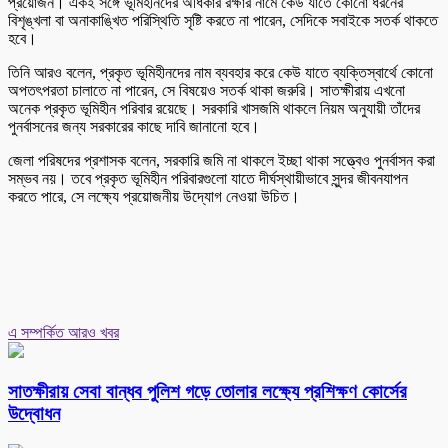
প্রয়োজন। একই সঙ্গে ভূমিহীনদের অধিকার রক্ষার নামে কেউ যাতে কোনো ধরনের
বিশৃঙ্খলা বা অনাকাঙ্খিত পরিস্থিতি সৃষ্টি করতে না পারেন, সেদিকে সবাইকে সতর্ক থাকতে
হবে।
তিনি আরও বলেন, প্রকৃত ভূমিহীনদের নাম ব্যবহার করে কেউ যাতে ব্যক্তিস্বার্থে কোনো
অপতৎপরতা চালাতে না পারেন, সে বিষয়েও সতর্ক থাকা জরুরি। সাতক্ষীরায় এখনো
অনেক প্রকৃত ভূমিহীন পরিবার রয়েছে। সরকারি খাসজমি থাকলে নিয়ম অনুযায়ী তাঁদের
পুনর্বাসনের জন্য সরকারের কাছে দাবি জানানো হবে।
জেলা পরিষদের প্রশাসক বলেন, সরকারি জমি না থাকলে ইচ্ছা থাকা সত্ত্বেও পুনর্বাসন করা
সম্ভব নয়। তবে প্রকৃত ভূমিহীন পরিবারগুলো যাতে দীর্ঘস্থায়ীভাবে সুন্দর জীবনযাপন
করতে পারে, সে লক্ষ্যে প্রয়োজনীয় উদ্যোগ নেওয়া উচিত।
এ সম্পর্কিত আরও খবর
সাতক্ষীরায় সেবা বান্ধব পুলিশ গড়ে তোলার লক্ষ্যে প্রশিক্ষণ কোর্সের
উদ্বোধন