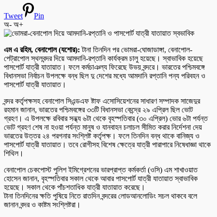
Tweet
Pin
অ-
অ+
এম এ রহিম, বেনাপোল (যশোর):
টানা তিনদিন পর ভোমরা-ঘোজাডাঙ্গা, বেনাপোল-
পেট্রাপোল স্থলবন্দর দিয়ে আমদানি-রপ্তানি কার্যক্রম চালু হয়েছে। স্বাভাবিক হয়েছে
পাসপোর্ট যাত্রী যাতায়াত। ফলে কর্মচাঞল্য ফিরেছে উভয় বন্দরে। ভারতের পশ্চিমবঙ্গে
বিধানসভা নির্বাচন উপলক্ষে বন্ধ ছিল দু দেশের মধ্যে আমদানি রপ্তানি পন্য পরিবহন ও
পাসপোর্ট যাত্রী যাতায়াত।
বন্দর কর্তৃপক্ষসহ বেনাপোল সিএন্ডএফ ষ্টাফ এসোসিয়েশনের সাধারণ সম্পাদক সাজেদুর
রহমান জানান, ভারতের পশ্চিমবঙ্গের ৩৩টি বিধানসভা কেন্দ্রে ২৯ এপ্রিল ছিল ভোট
গ্রহণ। এ উপলক্ষে রবিবার সন্ধ্য ৬টা থেকে বৃহস্পতিবার (৩০ এপ্রিল) ভোর ৬টা পর্যন্ত
ভোট গ্রহণ শেষ না হওয়া পর্যন্ত মানুষ ও যানবাহন চলাচল সীমিত করার নির্দেশনা দেয়
ভারতের উত্তর ২৪ পরগনার সংশ্লিষ্ট কর্তৃপক্ষ। ফলে তিনদিন বন্ধ থাকে বানিজ্য ও
পাসপোর্ট যাত্রী যাতায়াত। তবে রোগীসহ বিশেষ ক্ষেত্রে যাত্রী পারাপারে নিষেধাজ্ঞা থাকে
শিথিল।
বেনাপোল চেকপোস্ট পুলিশ ইমিগ্রেশনের ভারপ্রাপ্ত কর্মকর্তা (ওসি) এম শাখাওয়াত
হোসেন জানান, বৃহস্পতিবার সকাল থেকে আবার পাসপোর্ট যাত্রী যাতায়াত স্বাভাবিক
হয়েছে। সকাল থেকে পাঁচশতাধিক যাত্রী যাতায়াত করেছে।
টানা তিনদিনের ক্ষতি পুষিয়ে নিতে রাতদিন বন্দরের লোডআনলোডিং সচল থাকবে বলে
জানান বন্দর ও কাষ্টম সংশ্লিষ্টরা।