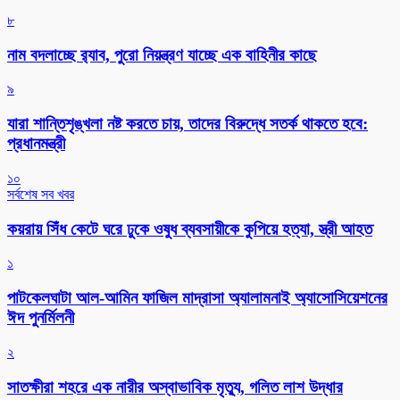
৮
নাম বদলাচ্ছে র‌্যাব, পুরো নিয়ন্ত্রণ যাচ্ছে এক বাহিনীর কাছে
৯
যারা শান্তিশৃঙ্খলা নষ্ট করতে চায়, তাদের বিরুদ্ধে সতর্ক থাকতে হবে:
প্রধানমন্ত্রী
১০
সর্বশেষ সব খবর
কয়রায় সিঁধ কেটে ঘরে ঢুকে ওষুধ ব্যবসায়ীকে কুপিয়ে হত্যা, স্ত্রী আহত
১
পাটকেলঘাটা আল-আমিন ফাজিল মাদ্রাসা অ্যালামনাই অ্যাসোসিয়েশনের
ঈদ পুনর্মিলনী
২
সাতক্ষীরা শহরে এক নারীর অস্বাভাবিক মৃত্যু, গলিত লাশ উদ্ধার