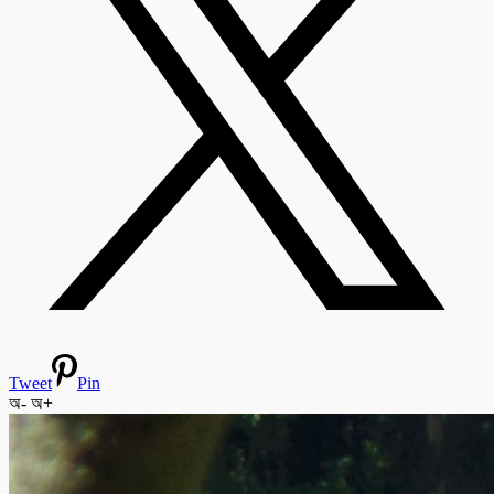
Tweet
Pin
অ-
অ+