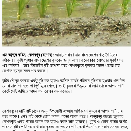
এম আব্দুল করিম, কেশবপুর (যশোর):
আষাঢ় শ্রাবণ মাস বাংলাদেশের ঋতু বৈচিত্রে
বর্ষাকাল। কৃষি প্রধান বাংলাদেশের কৃষকের জন্য আমন ধানের চারা রোপনের সুবর্ণ সময়
এই বর্ষাকাল। তাই বিরামহীন বৃষ্টি উপেক্ষা করে কেশবপুরের কৃষকরা আমন ধানের চারা
রোপনে ব্যস্ত সময় পার করছে।
বৃষ্টির মৌসুম শুরুতে একটু বৃষ্টি কম হলেও বর্তমান যথেষ্ট পরিমান বৃষ্টিপাত হওয়ায় খাল বিল
ডোবা নালা পানিতে পরিপুর্ণ হয়ে গেছে। তাই কৃষকরা উচু-ডোবা জমি থেকে আগাম পাট
কেটে সেই জমিতে আমন ধান রোপন শুরু করেছে।
কেশবপুরের মাটি পাট চাষের জন্য উপযোগী হওয়ায় অধিকাংশ কৃষকেরা আগাম পাট চাষ
করে থাকে। সেই পাট কেটে রোপা আমন ধানের আবাদ করে। অন্যান্য বছরের তুলনায়
কেশবপুরে এবার পাটের আবাদ কম হলেও ফলন ভাল হয়েছে। পুকুর ও ডোবা নালায় যথেষ্ট
পরিমান বৃষ্টির পানি জমে থাকায় কৃষকদের ক্ষেতের পাট কেটে পঁচন দিতে কোন সমস্যা হচ্ছে