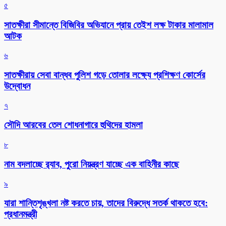
৫
সাতক্ষীরা সীমান্তে বিজিবির অভিযানে প্রায় তেইশ লক্ষ টাকার মালামাল
আটক
৬
সাতক্ষীরায় সেবা বান্ধব পুলিশ গড়ে তোলার লক্ষ্যে প্রশিক্ষণ কোর্সের
উদ্বোধন
৭
সৌদি আরবের তেল শোধনাগারে হুথিদের হামলা
৮
নাম বদলাচ্ছে র‌্যাব, পুরো নিয়ন্ত্রণ যাচ্ছে এক বাহিনীর কাছে
৯
যারা শান্তিশৃঙ্খলা নষ্ট করতে চায়, তাদের বিরুদ্ধে সতর্ক থাকতে হবে:
প্রধানমন্ত্রী