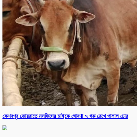
কেশবপুর ভোররাতে মসজিদের মাইকে ঘোষণা ৭ গরু রেখে পালাল চোর