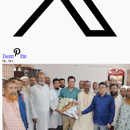
Tweet
Pin
অ-
অ+