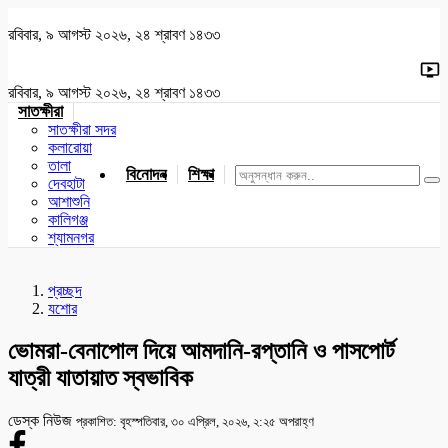
রবিবার, ৯ আগস্ট ২০২৬, ২৪ শ্রাবণ ১৪৩৩
রবিবার, ৯ আগস্ট ২০২৬, ২৪ শ্রাবণ ১৪৩৩
সাতক্ষীরা
সাতক্ষীরা সদর
কলারোয়া
তালা
বিনোদন
শিক্ষা
খেলাধুলা
জাতীয়
খুলনা
যশোর
দেবহাটা
আশাশুনি
কালিগঞ্জ
শ্যামনগর
প্রচ্ছদ
যশোর
ভোমরা-বেনাপোল দিয়ে আমদানি-রপ্তানি ও পাসপোর্ট
যাত্রী যাতায়াত স্বভাবিক
ডেস্ক নিউজ
প্রকাশিত: বৃহস্পতিবার, ৩০ এপ্রিল, ২০২৬, ২:২৫ অপরাহ্ণ