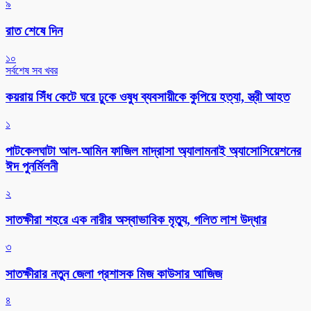
৯
রাত শেষে দিন
১০
সর্বশেষ সব খবর
কয়রায় সিঁধ কেটে ঘরে ঢুকে ওষুধ ব্যবসায়ীকে কুপিয়ে হত্যা, স্ত্রী আহত
১
পাটকেলঘাটা আল-আমিন ফাজিল মাদ্রাসা অ্যালামনাই অ্যাসোসিয়েশনের
ঈদ পুনর্মিলনী
২
সাতক্ষীরা শহরে এক নারীর অস্বাভাবিক মৃত্যু, গলিত লাশ উদ্ধার
৩
সাতক্ষীরার নতুন জেলা প্রশাসক মিজ কাউসার আজিজ
৪