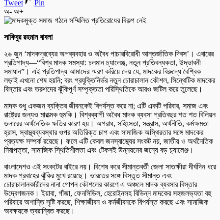
Tweet
Pin
অ-
অ+
সাকিবুর রহমান বাবলা
২৬ জুন ‘মাদকদ্রব্যের অপব্যবহার ও অবৈধ পাচারবিরোধী আন্তর্জাতিক দিবস’। এবারের
প্রতিপাদ্য—“বিশ্ব মাদক সমস্যা: চলমান চ্যালেঞ্জ, নতুন প্রতিবন্ধকতা, উদ্ভাবনী
সমাধান”। এই প্রতিপাদ্য আমাদের স্মরণ করিয়ে দেয় যে, মাদকের বিরুদ্ধে বৈশ্বিক
লড়াই এখনো শেষ হয়নি; বরং প্রযুক্তিনির্ভর নতুন চোরাচালান কৌশল, সিন্থেটিক মাদকের
বিস্তার এবং তরুণদের ঝুঁকিপূর্ণ সম্পৃক্ততা পরিস্থিতিকে আরও জটিল করে তুলেছে।
মাদক শুধু একজন ব্যক্তির জীবনকেই বিপর্যস্ত করে না; এটি একটি পরিবার, সমাজ এবং
রাষ্ট্রের জন্যও মারাত্মক হুমকি। বিশ্বব্যাপী অবৈধ মাদক ব্যবসা প্রতিবছর শত শত বিলিয়ন
ডলারের অর্থনৈতিক ক্ষতির কারণ হয়। অপরাধ, সহিংসতা, সন্ত্রাস, অর্থনীতি, কর্মক্ষমতা
হ্রাস, স্বাস্থ্যব্যবস্থার ওপর অতিরিক্ত চাপ এবং সামাজিক অস্থিরতার সঙ্গে মাদকের
প্রত্যক্ষ সম্পর্ক রয়েছে। ফলে এটি কেবল জনস্বাস্থ্যের সংকট নয়, জাতীয় ও অর্থনৈতিক
নিরাপত্তা, সামাজিক স্থিতিশীলতা এবং টেকসই উন্নয়নের জন্যে বড় চ্যালেঞ্জ।
বাংলাদেশও এই সংকটের বাইরে নয়। বিশেষ করে সীমান্তবর্তী জেলা সাতক্ষীরা দীর্ঘদিন ধরে
মাদক প্রবাহের ঝুঁকির মুখে রয়েছে। ভারতের সঙ্গে বিস্তৃত সীমান্ত এবং
চোরাচালানকারীদের নানা গোপন কৌশলের কারণে এ অঞ্চলে মাদক ব্যবসার বিস্তার
উদ্বেগজনক। ইয়াবা, গাঁজা, ফেনসিডিল, হেরোইনসহ বিভিন্ন মাদকের সহজলভ্যতা বহু
পরিবারে অশান্তি সৃষ্টি করছে, শিক্ষাজীবন ও কর্মজীবনকে বিপর্যস্ত করছে এবং সামাজিক
অবক্ষয়কে ত্বরান্বিত করছে।