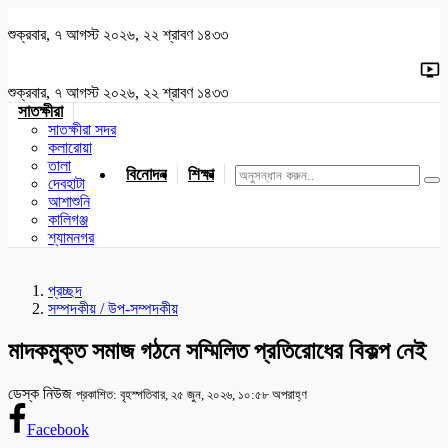
শুক্রবার, ৭ আগস্ট ২০২৬, ২২ শ্রাবণ ১৪৩৩
শুক্রবার, ৭ আগস্ট ২০২৬, ২২ শ্রাবণ ১৪৩৩
সাতক্ষীরা
সাতক্ষীরা সদর
কলারোয়া
তালা
বিনোদন
শিক্ষা
খেলাধুলা
জাতীয়
খুলনা
যশোর
দেবহাটা
আশাশুনি
কালিগঞ্জ
শ্যামনগর
প্রচ্ছদ
সম্পদকীয় / উপ-সম্পদকীয়
মাদকমুক্ত সমাজ গঠনে সম্মিলিত প্রতিরোধের বিকল্প নেই
ডেস্ক নিউজ
প্রকাশিত: বৃহস্পতিবার, ২৫ জুন, ২০২৬, ১০:৫৮ অপরাহ্ণ
Facebook