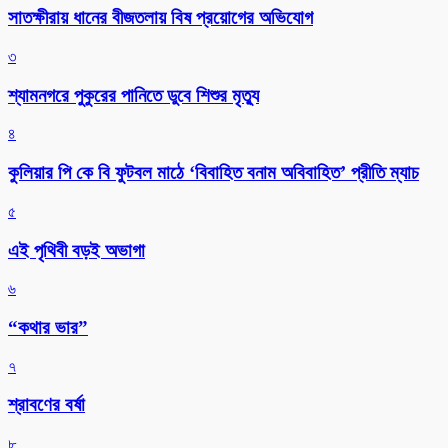
সাতক্ষীরায় ধানের বীজতলায় বিষ প্রয়োগের অভিযোগ
৩
শ্যামনগরে পুকুরের পানিতে ডুবে শিশুর মৃত্যু
৪
কুলিয়ার পি কে বি ফুটবল মাঠে ‘বিবাহিত বনাম অবিবাহিত’ প্রীতি ম্যাচ
৫
এই পৃথিবী বড়ই অভাগা
৬
“কথার ভার”
৭
শ্রাবণের বর্ষা
৮