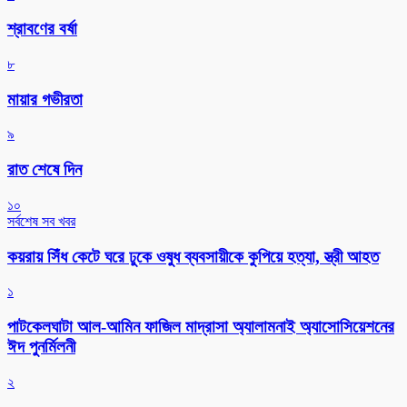
শ্রাবণের বর্ষা
৮
মায়ার গভীরতা
৯
রাত শেষে দিন
১০
সর্বশেষ সব খবর
কয়রায় সিঁধ কেটে ঘরে ঢুকে ওষুধ ব্যবসায়ীকে কুপিয়ে হত্যা, স্ত্রী আহত
১
পাটকেলঘাটা আল-আমিন ফাজিল মাদ্রাসা অ্যালামনাই অ্যাসোসিয়েশনের
ঈদ পুনর্মিলনী
২