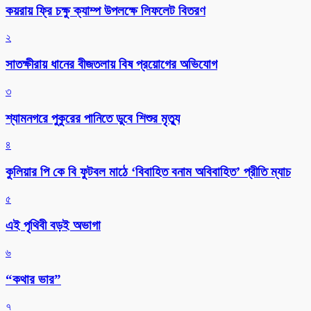
কয়রায় ফ্রি চক্ষু ক্যাম্প উপলক্ষে লিফলেট বিতরণ
২
সাতক্ষীরায় ধানের বীজতলায় বিষ প্রয়োগের অভিযোগ
৩
শ্যামনগরে পুকুরের পানিতে ডুবে শিশুর মৃত্যু
৪
কুলিয়ার পি কে বি ফুটবল মাঠে ‘বিবাহিত বনাম অবিবাহিত’ প্রীতি ম্যাচ
৫
এই পৃথিবী বড়ই অভাগা
৬
“কথার ভার”
৭