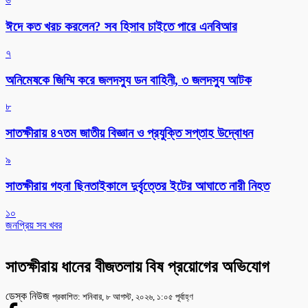
ঈদে কত খরচ করলেন? সব হিসাব চাইতে পারে এনবিআর
৭
অনিমেষকে জিম্মি করে জলদস্যু ডন বাহিনী, ৩ জলদস্যু আটক
৮
সাতক্ষীরায় ৪৭তম জাতীয় বিজ্ঞান ও প্রযুক্তি সপ্তাহ উদ্বোধন
৯
সাতক্ষীরায় গহনা ছিনতাইকালে দুর্বৃত্তের ইটের আঘাতে নারী নিহত
১০
জনপ্রিয় সব খবর
সাতক্ষীরায় ধানের বীজতলায় বিষ প্রয়োগের অভিযোগ
ডেস্ক নিউজ
প্রকাশিত: শনিবার, ৮ আগস্ট, ২০২৬, ১:০৫ পূর্বাহ্ণ