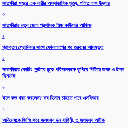
সাতক্ষীরা শহরে এক নারীর অস্বাভাবিক মৃত্যু, গলিত লাশ উদ্ধার
৩
সাতক্ষীরার নতুন জেলা প্রশাসক মিজ কাউসার আজিজ
৪
প্রাক্তন প্রেমিকার সাথে ফোনালাপের পর তরুনের আত্মহত্যা
৫
সাতক্ষীরায় কোচিং সেন্টারে ঢুকে পরিচালককে কুপিয়ে পিটিয়ে জখম ও টাকা
ছিনতাই
৬
ঈদে কত খরচ করলেন? সব হিসাব চাইতে পারে এনবিআর
৭
অনিমেষকে জিম্মি করে জলদস্যু ডন বাহিনী, ৩ জলদস্যু আটক