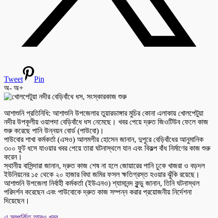
Tweet
Pin
অ-
অ+
আশাশুনি প্রতিনিধি: আশাশুনি উপজেলার তুয়ারডাঙ্গার মুচির কোনা এলাকায় খোলপেটুয়া
নদীর উপকূলীয় ওয়াপদা বেড়িবাঁধে ধস নেমেছে। খবর পেয়ে দ্রুত জিওটিউব ফেলে কাজ
শুরু করেছে পানি উন্নয়ন বোর্ড (পাউবো)।
পাউবোর শাখা কর্মকর্তা (এসও) আলমগীর হোসেন জানান, দুপুরে বেড়িবাঁধের আনুমানিক
৩০০ ফুট ধসে যাওয়ার খবর পেয়ে তারা ঘটনাস্থলে যান এবং বিকল্প বাঁধ নির্মাণের কাজ শুরু
করেন।
স্থানীয় বাসিন্দারা জানান, দ্রুত কাজ শেষ না হলে জোয়ারের পানি ঢুকে খাজরা ও বড়দল
ইউনিয়নের ১৫ থেকে ২০ হাজার বিঘা জমির ফসল ক্ষতিগ্রস্ত হওয়ার ঝুঁকি রয়েছে।
আশাশুনি উপজেলা নির্বাহী কর্মকর্তা (ইউএনও) শ্যামানন্দ কুন্ডু জানান, তিনি ঘটনাস্থল
পরিদর্শন করেছেন এবং পাউবোকে দ্রুত কাজ সম্পন্ন করার প্রয়োজনীয় নির্দেশনা
দিয়েছেন।
এ সম্পর্কিত আরও খবর