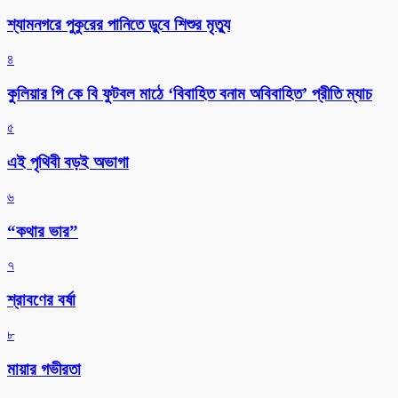
শ্যামনগরে পুকুরের পানিতে ডুবে শিশুর মৃত্যু
৪
কুলিয়ার পি কে বি ফুটবল মাঠে ‘বিবাহিত বনাম অবিবাহিত’ প্রীতি ম্যাচ
৫
এই পৃথিবী বড়ই অভাগা
৬
“কথার ভার”
৭
শ্রাবণের বর্ষা
৮
মায়ার গভীরতা