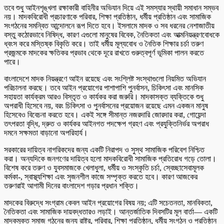
তবে শুধু আইনশৃঙ্খলা রক্ষাকারী বাহিনীর অভিযান দিয়ে এই সমস্যার স্থায়ী সমাধান সম্ভব
নয়। মাদকবিরোধী প্রচারণাকে পরিবার, শিক্ষা প্রতিষ্ঠান, ধর্মীয় প্রতিষ্ঠান এবং সামাজিক
সংগঠনের সমন্বিত আন্দোলনে রূপ দিতে হবে। ইসলামে মাদক ও সব ধরনের নেশাজাতীয়
বস্তু কঠোরভাবে নিষিদ্ধ, কারণ এগুলো মানুষের বিবেক, নৈতিকতা এবং আত্মনিয়ন্ত্রণবোধকে
ধ্বংস করে মস্তিষ্ক বিকৃতি করে। তাই ধর্মীয় মূল্যবোধ ও নৈতিক শিক্ষার চর্চা তরুণ
প্রজন্মকে মাদকের ক্ষতিকর প্রভাব থেকে দূরে রাখতে গুরুত্বপূর্ণ ভূমিকা পালন করতে
পারে।
বাংলাদেশে মাদক নিয়ন্ত্রণে আইন রয়েছে এবং সংশ্লিষ্ট সংস্থাগুলো নিয়মিত অভিযান
পরিচালনা করছে। তবে আইন প্রয়োগের পাশাপাশি পুনর্বাসন, চিকিৎসা এবং মানসিক
সহায়তা কার্যক্রম আরও বিস্তৃত ও কার্যকর করা জরুরি। মাদকাসক্ত ব্যক্তিকে শুধু
অপরাধী হিসেবে নয়, বরং চিকিৎসা ও পুনর্বাসনের প্রয়োজন রয়েছে এমন একজন মানুষ
হিসেবেও বিবেচনা করতে হবে। একই সঙ্গে সীমান্ত নজরদারি জোরদার করা, গোয়েন্দা
তৎপরতা বৃদ্ধি, দ্রুত ও কার্যকর আইনগত পদক্ষেপ গ্রহণ এবং প্রযুক্তিনির্ভর অপরাধ
দমনে সক্ষমতা বাড়ানো অপরিহার্য।
সরকারের দায়িত্ব নাগরিকদের জন্য একটি নিরাপদ ও সুস্থ সামাজিক পরিবেশ নিশ্চিত
করা। অন্যদিকে জনগণের দায়িত্ব হলো মাদকবিরোধী সামাজিক প্রতিরোধ গড়ে তোলা।
বিশেষ করে তরুণ ও যুবসমাজকে খেলাধুলা, ধর্মীয় ও সংস্কৃতি চর্চা, স্বেচ্ছাসেবামূলক
কর্মকা-, স্বাস্থ্যশিক্ষা এবং সৃজনশীল কাজে সম্পৃক্ত করতে হবে। কারণ আজকের
তরুণরাই আগামী দিনের বাংলাদেশ গড়ার প্রধান শক্তি।
মাদকের বিরুদ্ধে সংগ্রাম কেবল আইন প্রয়োগের বিষয় নয়; এটি সচেতনতা, মানবিকতা,
নৈতিকতা এবং সামাজিক দায়বদ্ধতারও লড়াই। আন্তর্জাতিক দিবসটির মূল বার্তা— একটি
মাদকমুক্ত সমাজ গঠনের জন্য রাষ্ট্র, পরিবার, শিক্ষা প্রতিষ্ঠান, ধর্মীয় সংগঠন ও প্রতিষ্ঠান