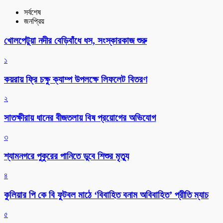
সর্বশেষ
জনপ্রিয়
খোলপেটুয়া নদীর বেড়িবাঁধে ধস, সংস্কারকাজ শুরু
১
কয়রায় ফ্রি চক্ষু ক্যাম্প উপলক্ষে লিফলেট বিতরণ
২
সাতক্ষীরায় ধানের বীজতলায় বিষ প্রয়োগের অভিযোগ
৩
শ্যামনগরে পুকুরের পানিতে ডুবে শিশুর মৃত্যু
৪
কুলিয়ার পি কে বি ফুটবল মাঠে ‘বিবাহিত বনাম অবিবাহিত’ প্রীতি ম্যাচ
৫