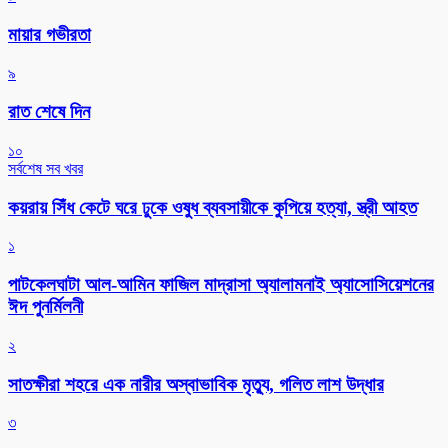
মায়ার গভীরতা
৯
রাত শেষে দিন
১০
সর্বশেষ সব খবর
কয়রায় সিঁধ কেটে ঘরে ঢুকে ওষুধ ব্যবসায়ীকে কুপিয়ে হত্যা, স্ত্রী আহত
১
পাটকেলঘাটা আল-আমিন ফাজিল মাদ্রাসা অ্যালামনাই অ্যাসোসিয়েশনের
ঈদ পুনর্মিলনী
২
সাতক্ষীরা শহরে এক নারীর অস্বাভাবিক মৃত্যু, গলিত লাশ উদ্ধার
৩