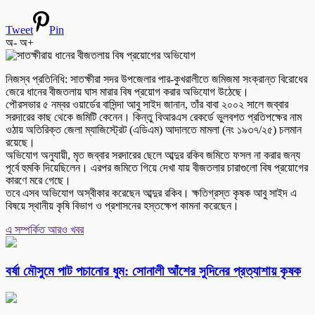
Tweet
Pin
অ-
অ+
নিজস্ব প্রতিনিধি: সাতক্ষীরা সদর উপজেলার পার-কুখরালীতে জমিজমা সংক্রান্ত বিরোধের
জেরে ধানের বীজতলায় ঘাস মারার বিষ প্রয়োগ করার অভিযোগ উঠেছে।
পৌরসভার ৫ নম্বর ওয়ার্ডের বাসিন্দা আবু সাইদ জানান, তাঁর বাবা ২০০২ সালে জব্বার
সরদারের কাছ থেকে জমিটি কেনেন। কিন্তু বিআরএস রেকর্ডে ভুলবশত প্রতিপক্ষের নাম
ওঠায় অতিরিক্ত জেলা ম্যাজিস্ট্রেট (এডিএম) আদালতে মামলা (নং ১৯৩৭/২৫) চলমান
রয়েছে।
অভিযোগ অনুযায়ী, মৃত জব্বার সরদারের ছেলে আব্দুর রকিব জমিতে ফসল না করার জন্য
পূর্বে হুমকি দিয়েছিলেন। এরপর জমিতে গিয়ে দেখা যায় বীজতলার চারাগুলো বিষ প্রয়োগের
কারণে মরে গেছে।
তবে এসব অভিযোগ অস্বীকার করেছেন আব্দুর রকিব। ক্ষতিগ্রস্ত কৃষক আবু সাইদ এ
বিষয়ে স্থানীয় কৃষি বিভাগ ও প্রশাসনের হস্তক্ষেপ কামনা করেছেন।
এ সম্পর্কিত আরও খবর
বর্ষা মৌসুমে পাট পচানোর ধুম: সোনালী আঁশের সুদিনের প্রত্যাশায় কৃষক