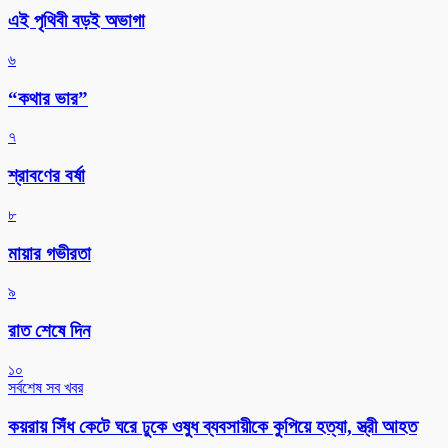
এই পৃথিবী বড়ই অভাগা
৬
“কথার ভার”
৭
শ্রাবণের বর্ষা
৮
মায়ার গভীরতা
৯
রাত শেষে দিন
১০
সর্বশেষ সব খবর
কয়রায় সিঁধ কেটে ঘরে ঢুকে ওষুধ ব্যবসায়ীকে কুপিয়ে হত্যা, স্ত্রী আহত