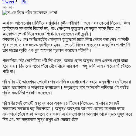
Tweet
Pin
অ-
অ+
আবারও আলোচনায় ঢালিউডের গ্ল্যামার কুইন পরীমণি। তবে এবার কোনো সিনেমা, কিংবা
ব্যক্তিগত সম্পর্কের বিতর্কে নয়, বরং সোশ্যাল হ্যান্ডেল ফেসবুকে মাকে নিয়ে এক
আবেগঘন পোস্ট দিয়ে খবরের শিরোনামে এসেছেন এই সুন্দরী।
শুক্রবার (২২ মে) অভিনেত্রীর সোশ্যাল হ্যান্ডেলে মাকে নিয়ে শেয়ার করা সেই পোস্টটি
ছুঁয়ে গেছে তার ভক্ত-অনুরাগীদের হৃদয়। পোস্টে নিজের মাতৃত্বের অনুভূতির পাশাপাশি
তার মায়ের প্রতি এক বুক হাহাকার প্রকাশ করেছেন পরীমণি।
প্রকাশিত সেই পোস্টটিতে পরী লিখেছেন, আমার ছেলে অসুস্থ হলে একদম ছোট্ট বাচ্চা
হয়ে যায়। বিড়ালের মতো গাঁয়ে ঘেঁষে থাকে সারাক্ষণ। শুধু আমি আমার মায়ের গাঁ ঘেঁষতে
পারি না।
পরীমণির এই আবেগঘন পোস্টের পর সামাজিক যোগাযোগ মাধ্যমে অনুরাগী ও নেটিজেনরা
তাকে ভালোবাসা ও সান্ত্বনায় ভাসাচ্ছেন। মন্তব্যের ঘরে অনেকেই নায়িকার এই কষ্টের
প্রতি সহমর্মিতা প্রকাশ করেছেন।
পরীমণির সেই পোস্টে মন্তব্য করে একজন নেটিজেন লিখেছেন, মা-বাবার স্নেহই
সন্তানের সবচেয়ে বড় নিরাপত্তা। অসুস্থ অবস্থায় আপনার ছেলের আপনার কাছে
এমনভাবে ঘেঁষে থাকা আসলে তার ভরসা আর ভালোবাসার আল্লাহ তাকে দ্রুত সুস্থ করে
দিন এবং সব সন্তানকে সুস্থ রাখুন এই দোয়াই রইল