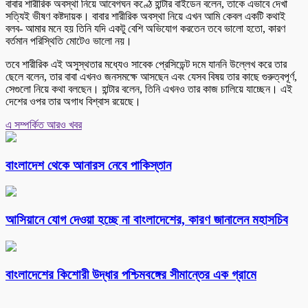
বাবার শারীরিক অবস্থা নিয়ে আবেগঘন কণ্ঠে হান্টার বাইডেন বলেন, তাকে এভাবে দেখা
সত্যিই ভীষণ কষ্টদায়ক। বাবার শারীরিক অবস্থা নিয়ে এখন আমি কেবল একটি কথাই
বলব- আমার মনে হয় তিনি যদি একটু বেশি অভিযোগ করতেন তবে ভালো হতো, কারণ
বর্তমান পরিস্থিতি মোটেও ভালো নয়।
তবে শারীরিক এই অসুস্থতার মধ্যেও সাবেক প্রেসিডেন্ট দমে যাননি উল্লেখ করে তার
ছেলে বলেন, তার বাবা এখনও জনসমক্ষে আসছেন এবং যেসব বিষয় তার কাছে গুরুত্বপূর্ণ,
সেগুলো নিয়ে কথা বলছেন। হান্টার বলেন, তিনি এখনও তার কাজ চালিয়ে যাচ্ছেন। এই
দেশের ওপর তার অগাধ বিশ্বাস রয়েছে।
এ সম্পর্কিত আরও খবর
বাংলাদেশ থেকে আনারস নেবে পাকিস্তান
আসিয়ানে যোগ দেওয়া হচ্ছে না বাংলাদেশের, কারণ জানালেন মহাসচিব
বাংলাদেশের কিশোরী উদ্ধার পশ্চিমবঙ্গের সীমান্তের এক গ্রামে