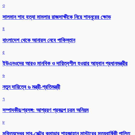
৩
সালমান শাহ হত্যা মামলার রাজসাক্ষীকে নিয়ে শাবনূরের ক্ষোভ
৪
বাংলাদেশ থেকে আনারস নেবে পাকিস্তান
৫
ইউএনওদের আরও মানবিক ও দায়িত্বশীল হওয়ার আহ্বান প্রধানমন্ত্রীর
৬
নতুন দায়িত্বে ৬ মন্ত্রী-প্রতিমন্ত্রী
৭
সম্পাদকীয়/প্রসঙ্গ: আশ্রয়ণ প্রকল্পে চরম অনিয়ম
৮
মুক্তিযুদ্ধের সাব-সেক্টর কমান্ডার শাহজাহান মাস্টারের মৃত্যুবার্ষিকী পালিত