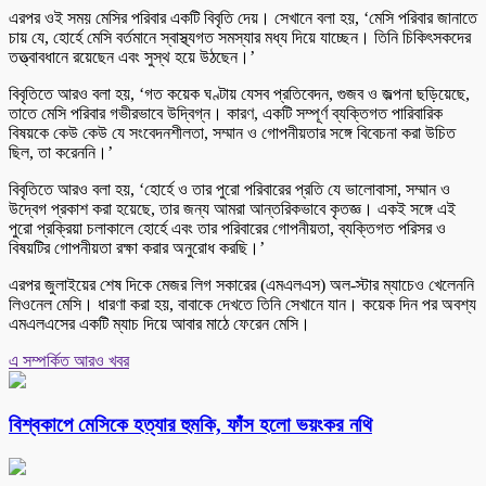
এরপর ওই সময় মেসির পরিবার একটি বিবৃতি দেয়। সেখানে বলা হয়, ‘মেসি পরিবার জানাতে
চায় যে, হোর্হে মেসি বর্তমানে স্বাস্থ্যগত সমস্যার মধ্য দিয়ে যাচ্ছেন। তিনি চিকিৎসকদের
তত্ত্বাবধানে রয়েছেন এবং সুস্থ হয়ে উঠছেন।’
বিবৃতিতে আরও বলা হয়, ‘গত কয়েক ঘণ্টায় যেসব প্রতিবেদন, গুজব ও জল্পনা ছড়িয়েছে,
তাতে মেসি পরিবার গভীরভাবে উদ্বিগ্ন। কারণ, একটি সম্পূর্ণ ব্যক্তিগত পারিবারিক
বিষয়কে কেউ কেউ যে সংবেদনশীলতা, সম্মান ও গোপনীয়তার সঙ্গে বিবেচনা করা উচিত
ছিল, তা করেননি।’
বিবৃতিতে আরও বলা হয়, ‘হোর্হে ও তার পুরো পরিবারের প্রতি যে ভালোবাসা, সম্মান ও
উদ্বেগ প্রকাশ করা হয়েছে, তার জন্য আমরা আন্তরিকভাবে কৃতজ্ঞ। একই সঙ্গে এই
পুরো প্রক্রিয়া চলাকালে হোর্হে এবং তার পরিবারের গোপনীয়তা, ব্যক্তিগত পরিসর ও
বিষয়টির গোপনীয়তা রক্ষা করার অনুরোধ করছি।’
এরপর জুলাইয়ের শেষ দিকে মেজর লিগ সকারের (এমএলএস) অল-স্টার ম্যাচেও খেলেননি
লিওনেল মেসি। ধারণা করা হয়, বাবাকে দেখতে তিনি সেখানে যান। কয়েক দিন পর অবশ্য
এমএলএসের একটি ম্যাচ দিয়ে আবার মাঠে ফেরেন মেসি।
এ সম্পর্কিত আরও খবর
বিশ্বকাপে মেসিকে হত্যার হুমকি, ফাঁস হলো ভয়ংকর নথি