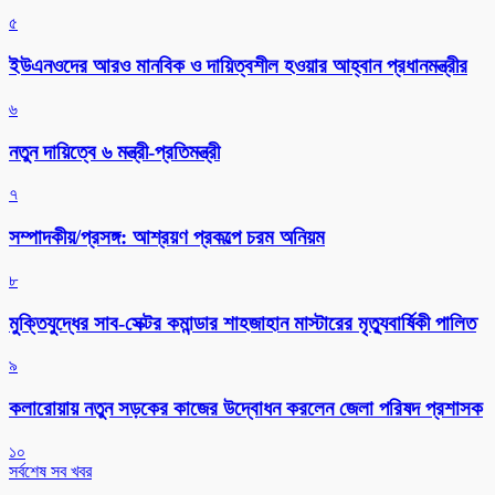
৫
ইউএনওদের আরও মানবিক ও দায়িত্বশীল হওয়ার আহ্বান প্রধানমন্ত্রীর
৬
নতুন দায়িত্বে ৬ মন্ত্রী-প্রতিমন্ত্রী
৭
সম্পাদকীয়/প্রসঙ্গ: আশ্রয়ণ প্রকল্পে চরম অনিয়ম
৮
মুক্তিযুদ্ধের সাব-সেক্টর কমান্ডার শাহজাহান মাস্টারের মৃত্যুবার্ষিকী পালিত
৯
কলারোয়ায় নতুন সড়কের কাজের উদ্বোধন করলেন জেলা পরিষদ প্রশাসক
১০
সর্বশেষ সব খবর