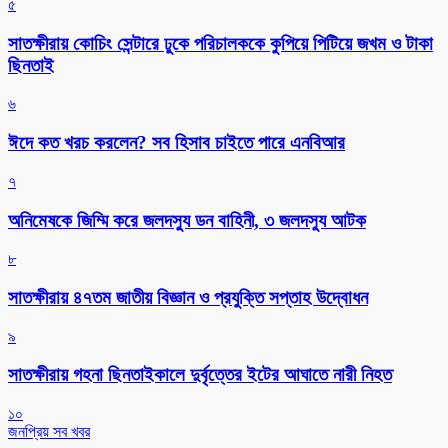
৫
সাতক্ষীরায় কোচিং সেন্টারে ঢুকে পরিচালককে কুপিয়ে পিটিয়ে জখম ও টাকা
ছিনতাই
৬
ঈদে কত খরচ করলেন? সব হিসাব চাইতে পারে এনবিআর
৭
অনিমেষকে জিম্মি করে জলদস্যু ডন বাহিনী, ৩ জলদস্যু আটক
৮
সাতক্ষীরায় ৪৭তম জাতীয় বিজ্ঞান ও প্রযুক্তি সপ্তাহ উদ্বোধন
৯
সাতক্ষীরায় গহনা ছিনতাইকালে দুর্বৃত্তের ইটের আঘাতে নারী নিহত
১০
জনপ্রিয় সব খবর