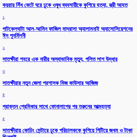
কয়রায় সিঁধ কেটে ঘরে ঢুকে ওষুধ ব্যবসায়ীকে কুপিয়ে হত্যা, স্ত্রী আহত
১
পাটকেলঘাটা আল-আমিন ফাজিল মাদ্রাসা অ্যালামনাই অ্যাসোসিয়েশনের
ঈদ পুনর্মিলনী
২
সাতক্ষীরা শহরে এক নারীর অস্বাভাবিক মৃত্যু, গলিত লাশ উদ্ধার
৩
সাতক্ষীরার নতুন জেলা প্রশাসক মিজ কাউসার আজিজ
৪
প্রাক্তন প্রেমিকার সাথে ফোনালাপের পর তরুনের আত্মহত্যা
৫
সাতক্ষীরায় কোচিং সেন্টারে ঢুকে পরিচালককে কুপিয়ে পিটিয়ে জখম ও টাকা