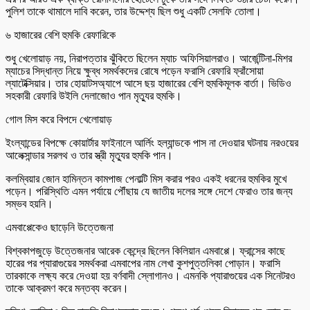
পুলিশ তাকে থামালে দাবি করেন, তার উদ্দেশ্য ছিল শুধু একটি সেলফি তোলা।
৬ হাজারের বেশি হুমকি রেফারিকে
শুধু খেলোয়াড় নয়, নিরাপত্তার ঝুঁকিতে ছিলেন ম্যাচ অফিসিয়ালরাও। আর্জেন্টিনা-মিশর
ম্যাচের সিদ্ধান্ত নিয়ে ক্ষুব্ধ সমর্থকদের রোষে পড়েন ফরাসি রেফারি ফ্রাঁসোয়া
ল্যাটেক্সিয়ার। তার হোয়াটসঅ্যাপে আসে ছয় হাজারের বেশি হুমকিমূলক বার্তা। ভিডিও
সহকারী রেফারি উইলি দেলাজোও পান মৃত্যুর হুমকি।
গোল মিস করে বিপদে খেলোয়াড়
ইংল্যান্ডের বিপক্ষে কোয়ার্টার ফাইনালে আর্লিং হল্যান্ডকে পাস না দেওয়ার ঘটনায় নরওয়ের
আলেক্সান্ডার সরলথ ও তার স্ত্রী মৃত্যুর হুমকি পান।
কলম্বিয়ার জোন হামিন্তন কামপাজ পেনাল্টি মিস করার পরও একই ধরনের হুমকির মুখে
পড়েন। পরিস্থিতি এমন পর্যায়ে পৌঁছায় যে জাতীয় দলের সঙ্গে দেশে ফেরাও তার জন্য
সম্ভব হয়নি।
এমবাপ্পেকেও ছাড়েনি উত্তেজনা
বিশ্বকাপজুড়ে উত্তেজনার আরেক কেন্দ্রে ছিলেন কিলিয়ান এমবাপ্পে। ফ্রান্সের কাছে
হারের পর প্যারাগুয়ের সমর্থকরা এমবাপের নাম লেখা কুশপুত্তলিকা পোড়ান। ফরাসি
তারকাকে লক্ষ্য করে দেওয়া হয় বর্ণবাদী স্লোগানও। এমনকি প্যারাগুয়ের এক সিনেটরও
তাকে আক্রমণ করে মন্তব্য করেন।