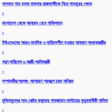
সালমান শাহ হত্যা মামলার রাজসাক্ষীকে নিয়ে শাবনূরের ক্ষোভ
৪
বাংলাদেশ থেকে আনারস নেবে পাকিস্তান
৫
ইউএনওদের আরও মানবিক ও দায়িত্বশীল হওয়ার আহ্বান প্রধানমন্ত্রীর
৬
নতুন দায়িত্বে ৬ মন্ত্রী-প্রতিমন্ত্রী
৭
সম্পাদকীয়/প্রসঙ্গ: আশ্রয়ণ প্রকল্পে চরম অনিয়ম
৮
মুক্তিযুদ্ধের সাব-সেক্টর কমান্ডার শাহজাহান মাস্টারের মৃত্যুবার্ষিকী পালিত
৯