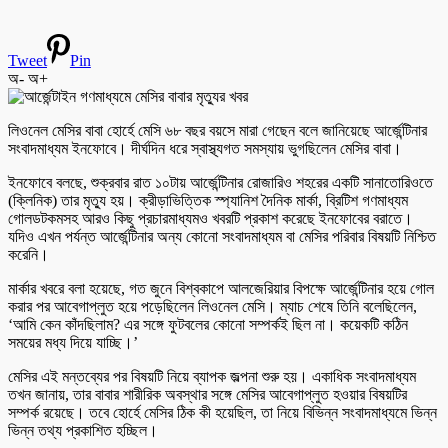
Tweet
Pin
অ-
অ+
লিওনেল মেসির বাবা হোর্হে মেসি ৬৮ বছর বয়সে মারা গেছেন বলে জানিয়েছে আর্জেন্টিনার
সংবাদমাধ্যম ইনফোবে। দীর্ঘদিন ধরে স্বাস্থ্যগত সমস্যায় ভুগছিলেন মেসির বাবা।
ইনফোবে বলছে, শুক্রবার রাত ১০টায় আর্জেন্টিনার রোজারিও শহরের একটি সানাতোরিওতে
(ক্লিনিক) তার মৃত্যু হয়। ক্রীড়াভিত্তিক স্প্যানিশ দৈনিক মার্কা, ব্রিটিশ গণমাধ্যম
গোলডটকমসহ আরও কিছু প্রচারমাধ্যমও খবরটি প্রকাশ করেছে ইনফোবের বরাতে।
যদিও এখন পর্যন্ত আর্জেন্টিনার অন্য কোনো সংবাদমাধ্যম বা মেসির পরিবার বিষয়টি নিশ্চিত
করেনি।
মার্কার খবরে বলা হয়েছে, গত জুনে বিশ্বকাপে আলজেরিয়ার বিপক্ষে আর্জেন্টিনার হয়ে গোল
করার পর আবেগাপ্লুত হয়ে পড়েছিলেন লিওনেল মেসি। ম্যাচ শেষে তিনি বলেছিলেন,
‘আমি কেন কাঁদছিলাম? এর সঙ্গে ফুটবলের কোনো সম্পর্কই ছিল না। কয়েকটি কঠিন
সময়ের মধ্য দিয়ে যাচ্ছি।’
মেসির এই মন্তব্যের পর বিষয়টি নিয়ে ব্যাপক জল্পনা শুরু হয়। একাধিক সংবাদমাধ্যম
তখন জানায়, তার বাবার শারীরিক অবস্থার সঙ্গে মেসির আবেগাপ্লুত হওয়ার বিষয়টির
সম্পর্ক রয়েছে। তবে হোর্হে মেসির ঠিক কী হয়েছিল, তা নিয়ে বিভিন্ন সংবাদমাধ্যমে ভিন্ন
ভিন্ন তথ্য প্রকাশিত হচ্ছিল।