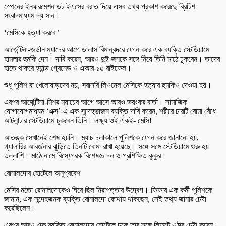
স্পেনের ইনফরমেশন ডট ইএসের বরাত দিয়ে এসব তথ্য প্রকাশ করেছে ব্রিটিশ
সংবাদমাধ্যম দ্য সান।
‘মেসিকে হত্যা করবো’
আর্জেন্টিনা-জর্ডান ম্যাচের আগে ডালাস বিমানবন্দরে ফোন করে এক ব্যক্তি স্টেডিয়ামে
হামলার হুমকি দেন। দাবি করেন, আরও দুই জনকে সঙ্গে নিয়ে তিনি মাঠে ঢুকবেন। তাদের
হাতে থাকবে হ্যান্ড গ্রেনেড ও এআর-১৫ রাইফেল।
শুধু পুলিশ বা খেলোয়াড়দের নয়, সরাসরি লিওনেল মেসিকে হত্যার হুমকিও দেওয়া হয়।
এরপর আর্জেন্টিনা-মিশর ম্যাচের আগে আসে আরও ভয়ংকর বার্তা। সামাজিক
যোগাযোগমাধ্যম ‘এক্স’-এ এক সন্দেহভাজন ব্যক্তি দাবি করেন, শরীরে চারটি বোমা বেঁধে
আটলান্টার স্টেডিয়ামে ঢুকবেন তিনি। লক্ষ্য ওই একই- মেসি!
আতঙ্ক সেখানেই শেষ হয়নি। ম্যাচ চলাকালে পুলিশকে ফোন করে জানানো হয়,
গ্যালারির আবর্জনার ঝুড়িতে তিনটি বোমা রাখা হয়েছে। সঙ্গে সঙ্গে স্টেডিয়ামে শুরু হয়
তল্লাশি। মাঠে নামে বিস্ফোরক বিশেষজ্ঞ দল ও প্রশিক্ষিত কুকুর।
রোনালদোর হোটেলে অনুপ্রবেশ
মেসির মতো রোনালদোকেও ঘিরে ছিল নিরাপত্তার উদ্বেগ। ফিফার এক কর্মী পুলিশকে
জানান, এক সন্দেহজনক ব্যক্তি রোনালদো কোথায় থাকছেন, সেই তথ্য জানার চেষ্টা
করেছিলেন।
এরপর আরও এক ব্যক্তি রোনালদোর হোটেলে ঢুকে তার সঙ্গে লিফটে ওঠার চেষ্টা করেন।