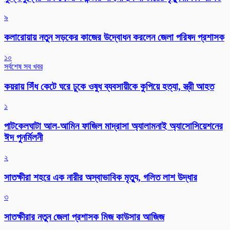
৯
কলারোয়ায় নতুন সড়কের কাজের উদ্বোধন করলেন জেলা পরিষদ প্রশাসক
১০
সর্বশেষ সব খবর
কয়রায় সিঁধ কেটে ঘরে ঢুকে ওষুধ ব্যবসায়ীকে কুপিয়ে হত্যা, স্ত্রী আহত
১
পাটকেলঘাটা আল-আমিন ফাজিল মাদ্রাসা অ্যালামনাই অ্যাসোসিয়েশনের
ঈদ পুনর্মিলনী
২
সাতক্ষীরা শহরে এক নারীর অস্বাভাবিক মৃত্যু, গলিত লাশ উদ্ধার
৩
সাতক্ষীরার নতুন জেলা প্রশাসক মিজ কাউসার আজিজ