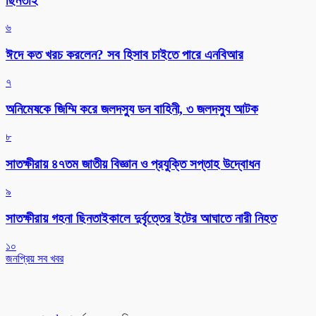
ছিনতাই
৬
ঈদে কত খরচ করলেন? সব হিসাব চাইতে পারে এনবিআর
৭
অনিমেষকে জিম্মি করে জলদস্যু ডন বাহিনী, ৩ জলদস্যু আটক
৮
সাতক্ষীরায় ৪৭তম জাতীয় বিজ্ঞান ও প্রযুক্তি সপ্তাহ উদ্বোধন
৯
সাতক্ষীরায় গহনা ছিনতাইকালে দুর্বৃত্তের ইটের আঘাতে নারী নিহত
১০
জনপ্রিয় সব খবর