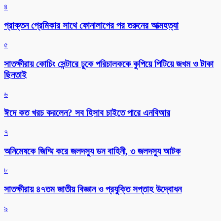
৪
প্রাক্তন প্রেমিকার সাথে ফোনালাপের পর তরুনের আত্মহত্যা
৫
সাতক্ষীরায় কোচিং সেন্টারে ঢুকে পরিচালককে কুপিয়ে পিটিয়ে জখম ও টাকা
ছিনতাই
৬
ঈদে কত খরচ করলেন? সব হিসাব চাইতে পারে এনবিআর
৭
অনিমেষকে জিম্মি করে জলদস্যু ডন বাহিনী, ৩ জলদস্যু আটক
৮
সাতক্ষীরায় ৪৭তম জাতীয় বিজ্ঞান ও প্রযুক্তি সপ্তাহ উদ্বোধন
৯