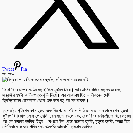
Tweet
Pin
অ-
অ+
ফিফা বিশ্বকাপের মাঠের লড়াই ছিল ফুটবল নিয়ে। আর মাঠের বাইরে লড়তে হয়েছে
সন্ত্রাসীর হুমকি ও নিরাপত্তাঝুঁকি নিয়ে। এর আওতায় ছিলেন লিওনেল মেসি,
ক্রিস্তিয়ানো রোনালদো থেকে শুরু করে বড় বড় সব তারকা।
যুক্তরাষ্ট্র পুলিশের ফাঁস হওয়া এক নিরাপত্তা নথিতে উঠে এসেছে, গত মাসে শেষ হওয়া
ফুটবল বিশ্বকাপ চলাকালে মেসি, রোনালদো, খেলোয়াড়, রেফারি ও কর্মকর্তাদের ঘিরে একের
পর এক ভয়াবহ হুমকির চিত্র। যেখানে ছিল বোমা হামলার হুমকি, মৃত্যুর হুমকি, অস্ত্র নিয়ে
স্টেডিয়ামে ঢোকার পরিকল্পনা- এমনকি আত্মঘাতী হামলার হুমকিও।