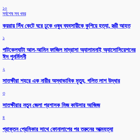
১০
সর্বশেষ সব খবর
কয়রায় সিঁধ কেটে ঘরে ঢুকে ওষুধ ব্যবসায়ীকে কুপিয়ে হত্যা, স্ত্রী আহত
১
পাটকেলঘাটা আল-আমিন ফাজিল মাদ্রাসা অ্যালামনাই অ্যাসোসিয়েশনের
ঈদ পুনর্মিলনী
২
সাতক্ষীরা শহরে এক নারীর অস্বাভাবিক মৃত্যু, গলিত লাশ উদ্ধার
৩
সাতক্ষীরার নতুন জেলা প্রশাসক মিজ কাউসার আজিজ
৪
প্রাক্তন প্রেমিকার সাথে ফোনালাপের পর তরুনের আত্মহত্যা