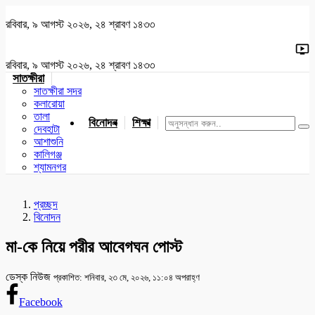
রবিবার, ৯ আগস্ট ২০২৬, ২৪ শ্রাবণ ১৪৩৩
রবিবার, ৯ আগস্ট ২০২৬, ২৪ শ্রাবণ ১৪৩৩
সাতক্ষীরা
সাতক্ষীরা সদর
কলারোয়া
তালা
বিনোদন
শিক্ষা
খেলাধুলা
জাতীয়
খুলনা
যশোর
দেবহাটা
আশাশুনি
কালিগঞ্জ
শ্যামনগর
প্রচ্ছদ
বিনোদন
মা-কে নিয়ে পরীর আবেগঘন পোস্ট
ডেস্ক নিউজ
প্রকাশিত: শনিবার, ২৩ মে, ২০২৬, ১১:০৪ অপরাহ্ণ
Facebook