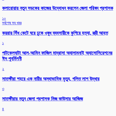
কলারোয়ায় নতুন সড়কের কাজের উদ্বোধন করলেন জেলা পরিষদ প্রশাসক
১০
সর্বশেষ সব খবর
কয়রায় সিঁধ কেটে ঘরে ঢুকে ওষুধ ব্যবসায়ীকে কুপিয়ে হত্যা, স্ত্রী আহত
১
পাটকেলঘাটা আল-আমিন ফাজিল মাদ্রাসা অ্যালামনাই অ্যাসোসিয়েশনের
ঈদ পুনর্মিলনী
২
সাতক্ষীরা শহরে এক নারীর অস্বাভাবিক মৃত্যু, গলিত লাশ উদ্ধার
৩
সাতক্ষীরার নতুন জেলা প্রশাসক মিজ কাউসার আজিজ
৪