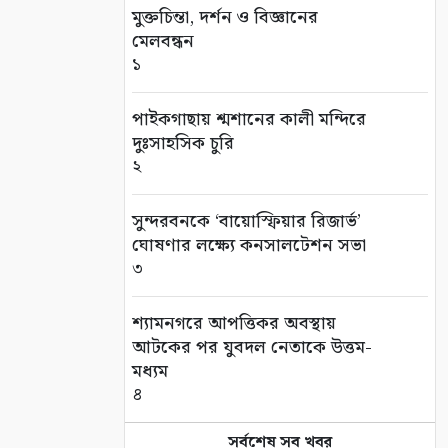
মুক্তচিন্তা, দর্শন ও বিজ্ঞানের
মেলবন্ধন
১
পাইকগাছায় শ্মশানের কালী মন্দিরে
দুঃসাহসিক চুরি
২
সুন্দরবনকে ‘বায়োস্ফিয়ার রিজার্ভ’
ঘোষণার লক্ষ্যে কনসালটেশন সভা
৩
শ্যামনগরে আপত্তিকর অবস্থায়
আটকের পর যুবদল নেতাকে উত্তম-
মধ্যম
৪
সর্বশেষ সব খবর