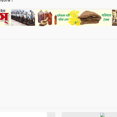
১১টায়।