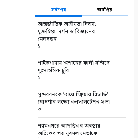
সর্বশেষ
জনপ্রিয়
আন্তর্জাতিক অসীমতা দিবস:
মুক্তচিন্তা, দর্শন ও বিজ্ঞানের
মেলবন্ধন
১
পাইকগাছায় শ্মশানের কালী মন্দিরে
দুঃসাহসিক চুরি
২
সুন্দরবনকে ‘বায়োস্ফিয়ার রিজার্ভ’
ঘোষণার লক্ষ্যে কনসালটেশন সভা
৩
শ্যামনগরে আপত্তিকর অবস্থায়
আটকের পর যুবদল নেতাকে