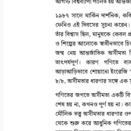
আগস্ট বিশ্বব্যাপী পালিত হয় আন্ত
১৯৮৭ সালে মার্কিন দার্শনিক, ক
ফেনিও এই দিবসের সূচনা করেন। ত
তাঁর বিশ্বাস ছিল, মানুষকে কেবল প্
ও শিল্পের আলোকে স্বাধীনভাবে চ
জন্ম নেয় আন্তর্জাতিক অসীমতা দ
তাৎপর্যপূর্ণ। কারণ গণিতে 
আড়াআড়িভাবে শোয়ানো ইংরেজি ‘৮
৮/৮, অসীমতার ধারণার সঙ্গে এক সুন
গণিতের জগতে অসীমতা একটি বিস
শেষ হয় না, কখনও পূর্ণ হয় না। ক্য
মৌলিক তত্ত্ব অসীমতার ধারণার ওপর প
থেকে শুরু করে আধুনিক গণিতের অ