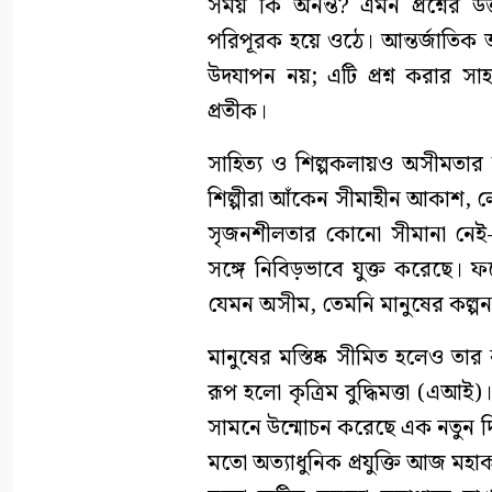
সময় কি অনন্ত? এমন প্রশ্নের উ
পরিপূরক হয়ে ওঠে। আন্তর্জাতিক
উদযাপন নয়; এটি প্রশ্ন করার সাহস
প্রতীক।
সাহিত্য ও শিল্পকলায়ও অসীমতার উপ
শিল্পীরা আঁকেন সীমাহীন আকাশ, ল
সৃজনশীলতার কোনো সীমানা নেই-এ
সঙ্গে নিবিড়ভাবে যুক্ত করেছে। 
যেমন অসীম, তেমনি মানুষের কল্পন
মানুষের মস্তিষ্ক সীমিত হলেও তা
রূপ হলো কৃত্রিম বুদ্ধিমত্তা (এআই
সামনে উন্মোচন করেছে এক নতুন দি
মতো অত্যাধুনিক প্রযুক্তি আজ মহ