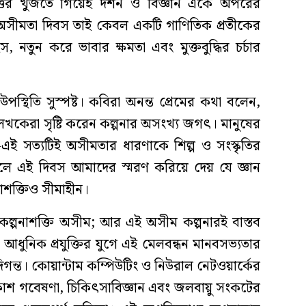
ত্তর খুঁজতে গিয়েই দর্শন ও বিজ্ঞান একে অপরের
 অসীমতা দিবস তাই কেবল একটি গাণিতিক প্রতীকের
, নতুন করে ভাবার ক্ষমতা এবং মুক্তবুদ্ধির চর্চার
স্থিতি সুস্পষ্ট। কবিরা অনন্ত প্রেমের কথা বলেন,
েখকেরা সৃষ্টি করেন কল্পনার অসংখ্য জগৎ। মানুষের
ই সত্যটিই অসীমতার ধারণাকে শিল্প ও সংস্কৃতির
ফলে এই দিবস আমাদের স্মরণ করিয়ে দেয় যে জ্ঞান
াশক্তিও সীমাহীন।
র কল্পনাশক্তি অসীম; আর এই অসীম কল্পনারই বাস্তব
)। আধুনিক প্রযুক্তির যুগে এই মেলবন্ধন মানবসভ্যতার
গন্ত। কোয়ান্টাম কম্পিউটিং ও নিউরাল নেটওয়ার্কের
াকাশ গবেষণা, চিকিৎসাবিজ্ঞান এবং জলবায়ু সংকটের