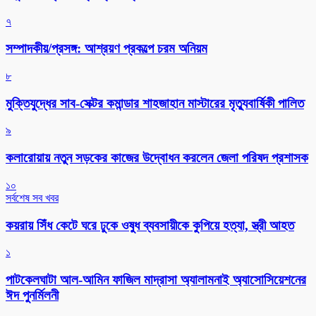
৭
সম্পাদকীয়/প্রসঙ্গ: আশ্রয়ণ প্রকল্পে চরম অনিয়ম
৮
মুক্তিযুদ্ধের সাব-সেক্টর কমান্ডার শাহজাহান মাস্টারের মৃত্যুবার্ষিকী পালিত
৯
কলারোয়ায় নতুন সড়কের কাজের উদ্বোধন করলেন জেলা পরিষদ প্রশাসক
১০
সর্বশেষ সব খবর
কয়রায় সিঁধ কেটে ঘরে ঢুকে ওষুধ ব্যবসায়ীকে কুপিয়ে হত্যা, স্ত্রী আহত
১
পাটকেলঘাটা আল-আমিন ফাজিল মাদ্রাসা অ্যালামনাই অ্যাসোসিয়েশনের
ঈদ পুনর্মিলনী