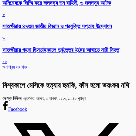
অনিমেষকে জিম্মি করে জলদস্যু ডন বাহিনী, ৩ জলদস্যু আটক
৮
সাতক্ষীরায় ৪৭তম জাতীয় বিজ্ঞান ও প্রযুক্তি সপ্তাহ উদ্বোধন
৯
সাতক্ষীরায় গহনা ছিনতাইকালে দুর্বৃত্তের ইটের আঘাতে নারী নিহত
১০
জনপ্রিয় সব খবর
বিশ্বকাপে মেসিকে হত্যার হুমকি, ফাঁস হলো ভয়ংকর নথি
ডেস্ক নিউজ
প্রকাশিত: রবিবার, ৯ আগস্ট, ২০২৬, ১২:৪৫ পূর্বাহ্ণ
Facebook