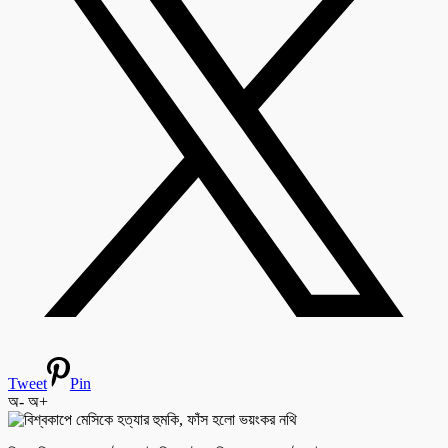
Tweet
Pin
অ-
অ+