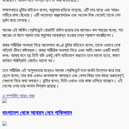
করেছেন। মার্কিন বার্তা সংস্থা এপি এ খবর জানিয়েছে।
সাক্ষাৎকারে হান্টার বাইডেন বলেন, ক্যান্সার ছড়িয়ে পড়েছে, এটি তার হাড়ে এবং আরও
গভীরে বাসা বেঁধেছে। এটি অত্যন্ত যন্ত্রণাদায়ক এবং অনেক দিক থেকেই তাকে বেশ
দুর্বল করে ফেলছে।
সাবেক এই মার্কিন প্রেসিডেন্ট হোয়াইট হাউস ছাড়ার চার মাসেরও কম সময়ের মধ্যে, গত
বছরের মে মাসে প্রথম তার ক্যান্সার আক্রান্ত হওয়ার তথ্য প্রকাশ করেছিলেন।
বাবার শারীরিক অবস্থা নিয়ে আবেগঘন কণ্ঠে হান্টার বাইডেন বলেন, তাকে এভাবে দেখা
সত্যিই ভীষণ কষ্টদায়ক। বাবার শারীরিক অবস্থা নিয়ে এখন আমি কেবল একটি কথাই
বলব- আমার মনে হয় তিনি যদি একটু বেশি অভিযোগ করতেন তবে ভালো হতো, কারণ
বর্তমান পরিস্থিতি মোটেও ভালো নয়।
তবে শারীরিক এই অসুস্থতার মধ্যেও সাবেক প্রেসিডেন্ট দমে যাননি উল্লেখ করে তার
ছেলে বলেন, তার বাবা এখনও জনসমক্ষে আসছেন এবং যেসব বিষয় তার কাছে গুরুত্বপূর্ণ,
সেগুলো নিয়ে কথা বলছেন। হান্টার বলেন, তিনি এখনও তার কাজ চালিয়ে যাচ্ছেন। এই
দেশের ওপর তার অগাধ বিশ্বাস রয়েছে।
এ সম্পর্কিত আরও খবর
বাংলাদেশ থেকে আনারস নেবে পাকিস্তান