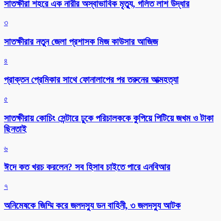
সাতক্ষীরা শহরে এক নারীর অস্বাভাবিক মৃত্যু, গলিত লাশ উদ্ধার
৩
সাতক্ষীরার নতুন জেলা প্রশাসক মিজ কাউসার আজিজ
৪
প্রাক্তন প্রেমিকার সাথে ফোনালাপের পর তরুনের আত্মহত্যা
৫
সাতক্ষীরায় কোচিং সেন্টারে ঢুকে পরিচালককে কুপিয়ে পিটিয়ে জখম ও টাকা
ছিনতাই
৬
ঈদে কত খরচ করলেন? সব হিসাব চাইতে পারে এনবিআর
৭
অনিমেষকে জিম্মি করে জলদস্যু ডন বাহিনী, ৩ জলদস্যু আটক