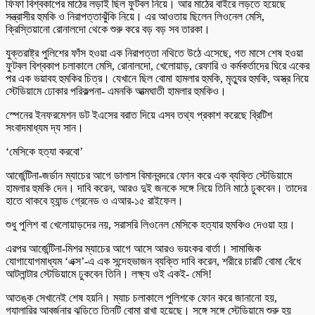
ফিফা বিশ্বকাপের মাঠের লড়াই ছিল ফুটবল নিয়ে। আর মাঠের বাইরে লড়তে হয়েছে
সন্ত্রাসীর হুমকি ও নিরাপত্তাঝুঁকি নিয়ে। এর আওতায় ছিলেন লিওনেল মেসি,
ক্রিস্তিয়ানো রোনালদো থেকে শুরু করে বড় বড় সব তারকা।
যুক্তরাষ্ট্র পুলিশের ফাঁস হওয়া এক নিরাপত্তা নথিতে উঠে এসেছে, গত মাসে শেষ হওয়া
ফুটবল বিশ্বকাপ চলাকালে মেসি, রোনালদো, খেলোয়াড়, রেফারি ও কর্মকর্তাদের ঘিরে একের
পর এক ভয়াবহ হুমকির চিত্র। যেখানে ছিল বোমা হামলার হুমকি, মৃত্যুর হুমকি, অস্ত্র নিয়ে
স্টেডিয়ামে ঢোকার পরিকল্পনা- এমনকি আত্মঘাতী হামলার হুমকিও।
স্পেনের ইনফরমেশন ডট ইএসের বরাত দিয়ে এসব তথ্য প্রকাশ করেছে ব্রিটিশ
সংবাদমাধ্যম দ্য সান।
‘মেসিকে হত্যা করবো’
আর্জেন্টিনা-জর্ডান ম্যাচের আগে ডালাস বিমানবন্দরে ফোন করে এক ব্যক্তি স্টেডিয়ামে
হামলার হুমকি দেন। দাবি করেন, আরও দুই জনকে সঙ্গে নিয়ে তিনি মাঠে ঢুকবেন। তাদের
হাতে থাকবে হ্যান্ড গ্রেনেড ও এআর-১৫ রাইফেল।
শুধু পুলিশ বা খেলোয়াড়দের নয়, সরাসরি লিওনেল মেসিকে হত্যার হুমকিও দেওয়া হয়।
এরপর আর্জেন্টিনা-মিশর ম্যাচের আগে আসে আরও ভয়ংকর বার্তা। সামাজিক
যোগাযোগমাধ্যম ‘এক্স’-এ এক সন্দেহভাজন ব্যক্তি দাবি করেন, শরীরে চারটি বোমা বেঁধে
আটলান্টার স্টেডিয়ামে ঢুকবেন তিনি। লক্ষ্য ওই একই- মেসি!
আতঙ্ক সেখানেই শেষ হয়নি। ম্যাচ চলাকালে পুলিশকে ফোন করে জানানো হয়,
গ্যালারির আবর্জনার ঝুড়িতে তিনটি বোমা রাখা হয়েছে। সঙ্গে সঙ্গে স্টেডিয়ামে শুরু হয়