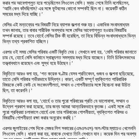
করার পর আবেগাপ্লুত হয়ে পড়েছিলেন লিওনেল মেসি। ম্যাচ শেষে তিনি বলেছিলেন,
‘আমি কেন কাঁদছিলাম? এর সঙ্গে ফুটবলের কোনো সম্পর্কই ছিল না। কয়েকটি কঠিন
সময়ের মধ্য দিয়ে যাচ্ছি।’
মেসির এই মন্তব্যের পর বিষয়টি নিয়ে ব্যাপক জল্পনা শুরু হয়। একাধিক সংবাদমাধ্যম
তখন জানায়, তার বাবার শারীরিক অবস্থার সঙ্গে মেসির আবেগাপ্লুত হওয়ার বিষয়টির
সম্পর্ক রয়েছে। তবে হোর্হে মেসির ঠিক কী হয়েছিল, তা নিয়ে বিভিন্ন সংবাদমাধ্যমে ভিন্ন
ভিন্ন তথ্য প্রকাশিত হচ্ছিল।
এরপর ওই সময় মেসির পরিবার একটি বিবৃতি দেয়। সেখানে বলা হয়, ‘মেসি পরিবার জানাতে
চায় যে, হোর্হে মেসি বর্তমানে স্বাস্থ্যগত সমস্যার মধ্য দিয়ে যাচ্ছেন। তিনি চিকিৎসকদের
তত্ত্বাবধানে রয়েছেন এবং সুস্থ হয়ে উঠছেন।’
বিবৃতিতে আরও বলা হয়, ‘গত কয়েক ঘণ্টায় যেসব প্রতিবেদন, গুজব ও জল্পনা ছড়িয়েছে,
তাতে মেসি পরিবার গভীরভাবে উদ্বিগ্ন। কারণ, একটি সম্পূর্ণ ব্যক্তিগত পারিবারিক
বিষয়কে কেউ কেউ যে সংবেদনশীলতা, সম্মান ও গোপনীয়তার সঙ্গে বিবেচনা করা উচিত
ছিল, তা করেননি।’
বিবৃতিতে আরও বলা হয়, ‘হোর্হে ও তার পুরো পরিবারের প্রতি যে ভালোবাসা, সম্মান ও
উদ্বেগ প্রকাশ করা হয়েছে, তার জন্য আমরা আন্তরিকভাবে কৃতজ্ঞ। একই সঙ্গে এই
পুরো প্রক্রিয়া চলাকালে হোর্হে এবং তার পরিবারের গোপনীয়তা, ব্যক্তিগত পরিসর ও
বিষয়টির গোপনীয়তা রক্ষা করার অনুরোধ করছি।’
এরপর জুলাইয়ের শেষ দিকে মেজর লিগ সকারের (এমএলএস) অল-স্টার ম্যাচেও খেলেননি
লিওনেল মেসি। ধারণা করা হয়, বাবাকে দেখতে তিনি সেখানে যান। কয়েক দিন পর অবশ্য