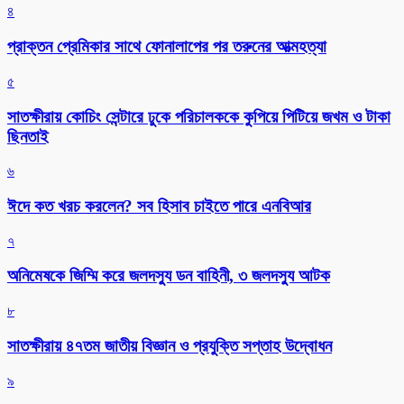
৪
প্রাক্তন প্রেমিকার সাথে ফোনালাপের পর তরুনের আত্মহত্যা
৫
সাতক্ষীরায় কোচিং সেন্টারে ঢুকে পরিচালককে কুপিয়ে পিটিয়ে জখম ও টাকা
ছিনতাই
৬
ঈদে কত খরচ করলেন? সব হিসাব চাইতে পারে এনবিআর
৭
অনিমেষকে জিম্মি করে জলদস্যু ডন বাহিনী, ৩ জলদস্যু আটক
৮
সাতক্ষীরায় ৪৭তম জাতীয় বিজ্ঞান ও প্রযুক্তি সপ্তাহ উদ্বোধন
৯