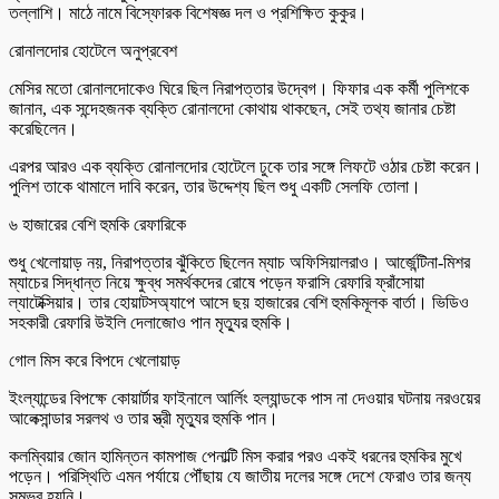
তল্লাশি। মাঠে নামে বিস্ফোরক বিশেষজ্ঞ দল ও প্রশিক্ষিত কুকুর।
রোনালদোর হোটেলে অনুপ্রবেশ
মেসির মতো রোনালদোকেও ঘিরে ছিল নিরাপত্তার উদ্বেগ। ফিফার এক কর্মী পুলিশকে
জানান, এক সন্দেহজনক ব্যক্তি রোনালদো কোথায় থাকছেন, সেই তথ্য জানার চেষ্টা
করেছিলেন।
এরপর আরও এক ব্যক্তি রোনালদোর হোটেলে ঢুকে তার সঙ্গে লিফটে ওঠার চেষ্টা করেন।
পুলিশ তাকে থামালে দাবি করেন, তার উদ্দেশ্য ছিল শুধু একটি সেলফি তোলা।
৬ হাজারের বেশি হুমকি রেফারিকে
শুধু খেলোয়াড় নয়, নিরাপত্তার ঝুঁকিতে ছিলেন ম্যাচ অফিসিয়ালরাও। আর্জেন্টিনা-মিশর
ম্যাচের সিদ্ধান্ত নিয়ে ক্ষুব্ধ সমর্থকদের রোষে পড়েন ফরাসি রেফারি ফ্রাঁসোয়া
ল্যাটেক্সিয়ার। তার হোয়াটসঅ্যাপে আসে ছয় হাজারের বেশি হুমকিমূলক বার্তা। ভিডিও
সহকারী রেফারি উইলি দেলাজোও পান মৃত্যুর হুমকি।
গোল মিস করে বিপদে খেলোয়াড়
ইংল্যান্ডের বিপক্ষে কোয়ার্টার ফাইনালে আর্লিং হল্যান্ডকে পাস না দেওয়ার ঘটনায় নরওয়ের
আলেক্সান্ডার সরলথ ও তার স্ত্রী মৃত্যুর হুমকি পান।
কলম্বিয়ার জোন হামিন্তন কামপাজ পেনাল্টি মিস করার পরও একই ধরনের হুমকির মুখে
পড়েন। পরিস্থিতি এমন পর্যায়ে পৌঁছায় যে জাতীয় দলের সঙ্গে দেশে ফেরাও তার জন্য
সম্ভব হয়নি।