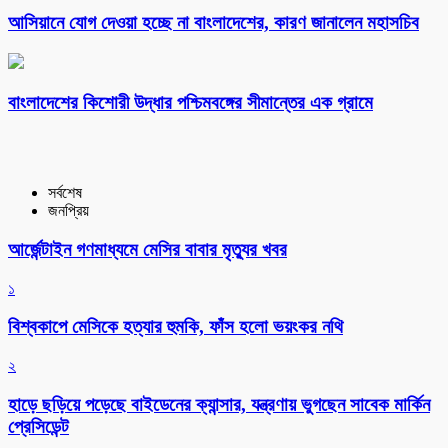
আসিয়ানে যোগ দেওয়া হচ্ছে না বাংলাদেশের, কারণ জানালেন মহাসচিব
বাংলাদেশের কিশোরী উদ্ধার পশ্চিমবঙ্গের সীমান্তের এক গ্রামে
সর্বশেষ
জনপ্রিয়
আর্জেন্টাইন গণমাধ্যমে মেসির বাবার মৃত্যুর খবর
১
বিশ্বকাপে মেসিকে হত্যার হুমকি, ফাঁস হলো ভয়ংকর নথি
২
হাড়ে ছড়িয়ে পড়েছে বাইডেনের ক্যান্সার, যন্ত্রণায় ভুগছেন সাবেক মার্কিন
প্রেসিডেন্ট