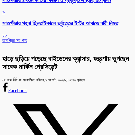
সাতক্ষীরায় ৪৭তম জাতীয় বিজ্ঞান ও প্রযুক্তি সপ্তাহ উদ্বোধন
৯
সাতক্ষীরায় গহনা ছিনতাইকালে দুর্বৃত্তের ইটের আঘাতে নারী নিহত
১০
জনপ্রিয় সব খবর
হাড়ে ছড়িয়ে পড়েছে বাইডেনের ক্যান্সার, যন্ত্রণায় ভুগছেন
সাবেক মার্কিন প্রেসিডেন্ট
ডেস্ক নিউজ
প্রকাশিত: রবিবার, ৯ আগস্ট, ২০২৬, ১২:৪২ পূর্বাহ্ণ
Facebook