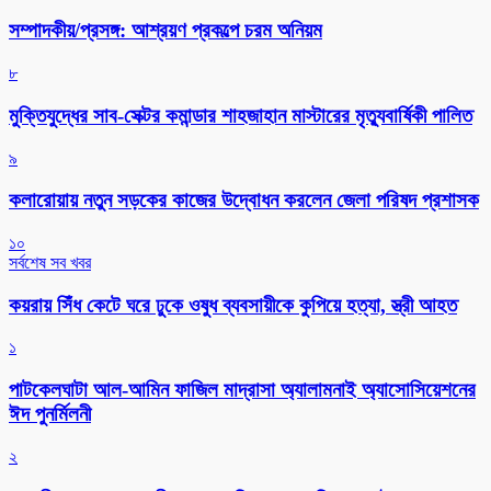
সম্পাদকীয়/প্রসঙ্গ: আশ্রয়ণ প্রকল্পে চরম অনিয়ম
৮
মুক্তিযুদ্ধের সাব-সেক্টর কমান্ডার শাহজাহান মাস্টারের মৃত্যুবার্ষিকী পালিত
৯
কলারোয়ায় নতুন সড়কের কাজের উদ্বোধন করলেন জেলা পরিষদ প্রশাসক
১০
সর্বশেষ সব খবর
কয়রায় সিঁধ কেটে ঘরে ঢুকে ওষুধ ব্যবসায়ীকে কুপিয়ে হত্যা, স্ত্রী আহত
১
পাটকেলঘাটা আল-আমিন ফাজিল মাদ্রাসা অ্যালামনাই অ্যাসোসিয়েশনের
ঈদ পুনর্মিলনী
২