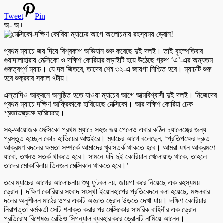
Tweet
Pin
অ-
অ+
প্রথম ম্যাচে জয় দিয়ে বিশ্বকাপ অভিযান শুরু করেছে দুই দলই। তাই বৃহস্পতিবার
গুয়াদালাহারায় মেক্সিকো ও দক্ষিণ কোরিয়ার লড়াইটি হয়ে উঠেছে গ্রুপ ‘এ’-এর অন্যতম
গুরুত্বপূর্ণ ম্যাচ। যে দল জিতবে, তাদের শেষ ৩২-এ জায়গা নিশ্চিত হবে। ম্যাচটি শুরু
হবে শুক্রবার সকাল ৭টায়।
এস্তাদিও আক্রনে অনুষ্ঠিত হতে যাওয়া ম্যাচের আগে আত্মবিশ্বাসী দুই দলই। নিজেদের
প্রথম ম্যাচে দক্ষিণ আফ্রিকাকে হারিয়েছে মেক্সিকো। আর দক্ষিণ কোরিয়া চেক
প্রজাতন্ত্রকে হারিয়েছে।
সহ-আয়োজক মেক্সিকো প্রথম ম্যাচে সহজ জয় পেলেও এবার কঠিন চ্যালেঞ্জের জন্য
প্রস্তুত হচ্ছেন কোচ হাভিয়ের আগুইরে। ম্যাচের আগে বলেছেন, ‘প্রতিপক্ষের দ্রুত
আক্রমণ বদলের ক্ষমতা সম্পর্কে আমাদের খুব সতর্ক থাকতে হবে। আমরা যখন আক্রমণে
যাবো, তখনও সতর্ক থাকতে হবে। সামনে যদি দুই কোরিয়ান খেলোয়াড় থাকে, তাহলে
তাদের মোকাবিলায় তিনজন মেক্সিকান থাকতে হবে।’
তবে ম্যাচের আগের আলোচনায় শুধু ফুটবল নয়, জায়গা করে নিয়েছে এক রহস্যময়
ড্রোন। দক্ষিণ কোরিয়ার সংবাদ সংস্থা ইয়োনহাপের প্রতিবেদনে বলা হয়েছে, মঙ্গলবার
দলের অনুশীলন মাঠের ওপর একটি অজ্ঞাত ড্রোন উড়তে দেখা যায়। দক্ষিণ কোরিয়ার
নিরাপত্তা কর্মকর্তা সেটি শনাক্ত করার পর মেক্সিকোর সামরিক বাহিনীর এক ড্রোন
প্রতিরোধ বিশেষজ্ঞ রেডিও সিগন্যাল ব্যবহার করে ড্রোনটি নামিয়ে আনেন।