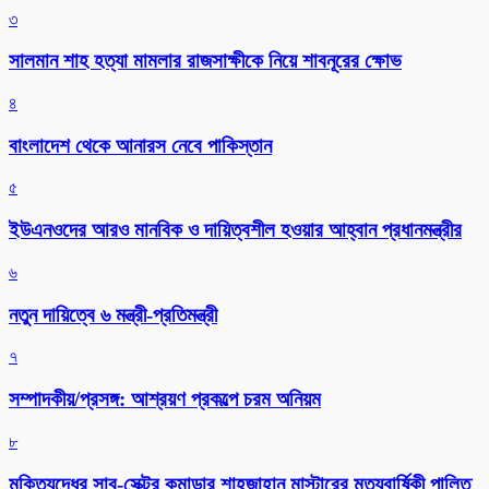
৩
সালমান শাহ হত্যা মামলার রাজসাক্ষীকে নিয়ে শাবনূরের ক্ষোভ
৪
বাংলাদেশ থেকে আনারস নেবে পাকিস্তান
৫
ইউএনওদের আরও মানবিক ও দায়িত্বশীল হওয়ার আহ্বান প্রধানমন্ত্রীর
৬
নতুন দায়িত্বে ৬ মন্ত্রী-প্রতিমন্ত্রী
৭
সম্পাদকীয়/প্রসঙ্গ: আশ্রয়ণ প্রকল্পে চরম অনিয়ম
৮
মুক্তিযুদ্ধের সাব-সেক্টর কমান্ডার শাহজাহান মাস্টারের মৃত্যুবার্ষিকী পালিত