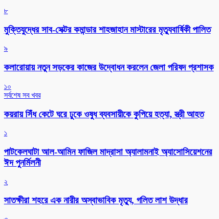
৮
মুক্তিযুদ্ধের সাব-সেক্টর কমান্ডার শাহজাহান মাস্টারের মৃত্যুবার্ষিকী পালিত
৯
কলারোয়ায় নতুন সড়কের কাজের উদ্বোধন করলেন জেলা পরিষদ প্রশাসক
১০
সর্বশেষ সব খবর
কয়রায় সিঁধ কেটে ঘরে ঢুকে ওষুধ ব্যবসায়ীকে কুপিয়ে হত্যা, স্ত্রী আহত
১
পাটকেলঘাটা আল-আমিন ফাজিল মাদ্রাসা অ্যালামনাই অ্যাসোসিয়েশনের
ঈদ পুনর্মিলনী
২
সাতক্ষীরা শহরে এক নারীর অস্বাভাবিক মৃত্যু, গলিত লাশ উদ্ধার