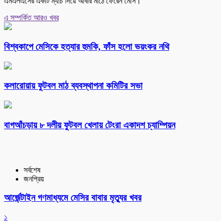
এমএলএসের একটি ম্যাচ দিয়ে আবার মাঠে ফেরেন মেসি।
এ সম্পর্কিত আরও খবর
বিশ্বকাপে মেসিকে হত্যার হুমকি, ফাঁস হলো ভয়ংকর নথি
কলারোয়ায় ফুটবল মাঠ ব্যবস্থাপনা কমিটির সভা
বাগআঁচড়ায় ৮ দলীয় ফুটবল খেলায় টেংরা একাদশ চ্যাম্পিয়ন
সর্বশেষ
জনপ্রিয়
আর্জেন্টাইন গণমাধ্যমে মেসির বাবার মৃত্যুর খবর
১