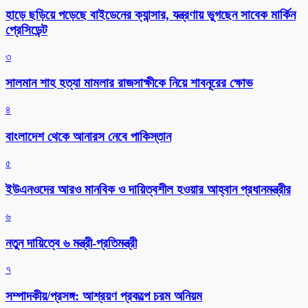
হাড়ে ছড়িয়ে পড়েছে বাইডেনের ক্যান্সার, যন্ত্রণায় ভুগছেন সাবেক মার্কিন
প্রেসিডেন্ট
৩
সালমান শাহ হত্যা মামলার রাজসাক্ষীকে নিয়ে শাবনূরের ক্ষোভ
৪
বাংলাদেশ থেকে আনারস নেবে পাকিস্তান
৫
ইউএনওদের আরও মানবিক ও দায়িত্বশীল হওয়ার আহ্বান প্রধানমন্ত্রীর
৬
নতুন দায়িত্বে ৬ মন্ত্রী-প্রতিমন্ত্রী
৭
সম্পাদকীয়/প্রসঙ্গ: আশ্রয়ণ প্রকল্পে চরম অনিয়ম