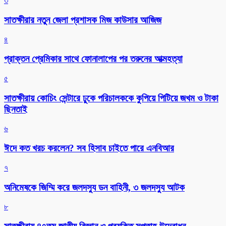
৩
সাতক্ষীরার নতুন জেলা প্রশাসক মিজ কাউসার আজিজ
৪
প্রাক্তন প্রেমিকার সাথে ফোনালাপের পর তরুনের আত্মহত্যা
৫
সাতক্ষীরায় কোচিং সেন্টারে ঢুকে পরিচালককে কুপিয়ে পিটিয়ে জখম ও টাকা
ছিনতাই
৬
ঈদে কত খরচ করলেন? সব হিসাব চাইতে পারে এনবিআর
৭
অনিমেষকে জিম্মি করে জলদস্যু ডন বাহিনী, ৩ জলদস্যু আটক
৮