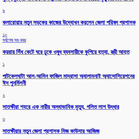
৯
কলারোয়ায় নতুন সড়কের কাজের উদ্বোধন করলেন জেলা পরিষদ প্রশাসক
১০
সর্বশেষ সব খবর
কয়রায় সিঁধ কেটে ঘরে ঢুকে ওষুধ ব্যবসায়ীকে কুপিয়ে হত্যা, স্ত্রী আহত
১
পাটকেলঘাটা আল-আমিন ফাজিল মাদ্রাসা অ্যালামনাই অ্যাসোসিয়েশনের
ঈদ পুনর্মিলনী
২
সাতক্ষীরা শহরে এক নারীর অস্বাভাবিক মৃত্যু, গলিত লাশ উদ্ধার
৩
সাতক্ষীরার নতুন জেলা প্রশাসক মিজ কাউসার আজিজ