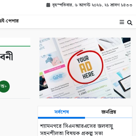
বৃহস্পতিবার, ৬ আগস্ট ২০২৬, ২১ শ্রাবণ ১৪৩৩
য়
ই-পেপার
াবনী
অ+
সর্বশেষ
জনপ্রিয়
শ্যামনগরে সিএনআরএসের জলবায়ু
সহনশীলতা বিষয়ক প্রকল্প সভা