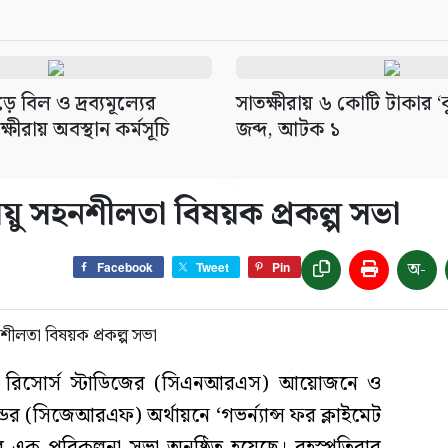
ড়ে বিল ও দ্রব্যমূল্যের
সাতক্ষীরায় ৬ কোটি টাকার ‘
ক্ষীরায় অবস্থান কর্মসূচি
জব্দ, আটক ১
 সহনশীলতা বিষয়ক প্রকল্প সভা
অ-
Facebook
Tweet
Pin
ারাল রিসোর্স স্টাডিজের (সিএনআরএস) আয়োজনে ও
্ডের (সিজেআরএফ) অর্থায়নে ‘গভর্ন্যান্স ফর ক্লাইমেট