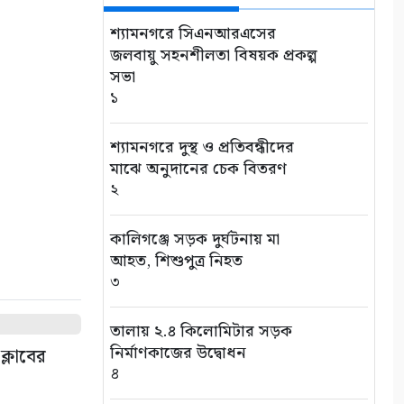
শ্যামনগরে সিএনআরএসের
জলবায়ু সহনশীলতা বিষয়ক প্রকল্প
সভা
১
শ্যামনগরে দুস্থ ও প্রতিবন্ধীদের
মাঝে অনুদানের চেক বিতরণ
২
কালিগঞ্জে সড়ক দুর্ঘটনায় মা
আহত, শিশুপুত্র নিহত
৩
তালায় ২.৪ কিলোমিটার সড়ক
নির্মাণকাজের উদ্বোধন
ক্লাবের
৪