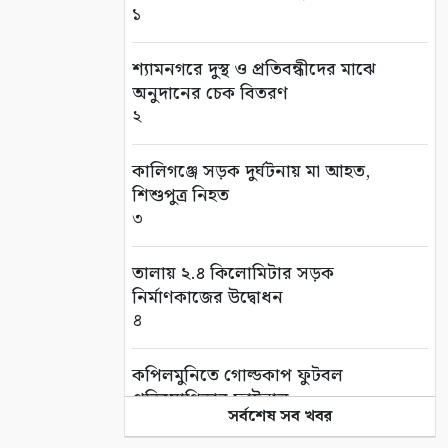
১
শ্যামনগরে দুস্থ ও প্রতিবন্ধীদের মাঝে
অনুদানের চেক বিতরণ
২
কালিগঞ্জে সড়ক দুর্ঘটনায় মা আহত,
শিশুপুত্র নিহত
৩
তালায় ২.৪ কিলোমিটার সড়ক
নির্মাণকাজের উদ্বোধন
৪
কপিলমুনিতে গোল্ডকাপ ফুটবল
প্রতিযোগিতার ফাইনাল
সর্বশেষ সব খবর
৫