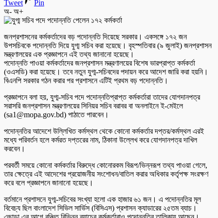
Tweet
Pin
অ-
অ+
জনপ্রশাসনের কর্মকর্তাদের বড় পদোন্নতি দিয়েছে সরকার। একসঙ্গে ১৭২ জন
উপসচিবকে পদোন্নতি দিয়ে যুগ্ম সচিব করা হয়েছে। বৃহস্পতিবার (৯ জুলাই) জনপ্রশাসন
মন্ত্রণালয়ের এক প্রজ্ঞাপনে এই তথ্য জানানো হয়েছে।
পদোন্নতি পাওয়া কর্মকর্তাদের জনপ্রশাসন মন্ত্রণালয়ের বিশেষ ভারপ্রাপ্ত কর্মকর্তা
(ওএসডি) করা হয়েছে। তবে নতুন যুগ্ম-সচিবদের পদায়ন করে আদেশ জারি করা হয়নি।
বিএনপি সরকার গঠন করার পর প্রশাসনে এটিই প্রথম বড় পদোন্নতি।
প্রজ্ঞাপনে বলা হয়, যুগ্ম-সচিব পদে পদোন্নতিপ্রাপ্ত কর্মকর্তারা তাদের যোগদানপত্র
সরাসরি জনপ্রশাসন মন্ত্রণালয়ের সিনিয়র সচিব বরাবর বা অনলাইনে ই-মেইলে
(sa1@mopa.gov.bd) পাঠাতে পারবেন।
পদোন্নতির আদেশে উল্লিখিত কর্মস্থল থেকে কোনো কর্মকর্তার দপ্তর/কর্মস্থল এরই
মধ্যে পরিবর্তন হলে কর্মরত দপ্তরের নাম, ঠিকানা উল্লেখ করে যোগদানপত্র দাখিল
করবেন।
পরবর্তী সময়ে কোনো কর্মকর্তার বিরুদ্ধে কোনোরকম বিরূপ/ভিন্নরূপ তথ্য পাওয়া গেলে,
তার ক্ষেত্রে এই আদেশের প্রয়োজনীয় সংশোধন/বাতিল করার অধিকার কর্তৃপক্ষ সংরক্ষণ
করে বলে প্রজ্ঞাপনে জানানো হয়েছে।
বর্তমানে প্রশাসনে যুগ্ম-সচিবের সংখ্যা হলো এক হাজার ৬১ জন। এ পদোন্নতির মূল
বিবেচ্য ছিল বাংলাদেশ সিভিল সার্ভিস (বিসিএস) প্রশাসন ক্যাডারের ২৫তম ব্যাচ।
এছাড়া এর আগে বঞ্চিত বিভিন্ন ব্যাচের কর্মকর্তারাও পদোন্নতির তালিকায় আছেন।