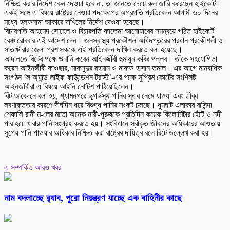
নিশ্চিত করার নির্দেশ কেন দেওয়া হবে না, তা জানতে চেয়ে রুল জারি করেছেন হাইকোর্ট।
একই সঙ্গে এ বিষয়ে রাষ্ট্রের নেওয়া পদক্ষেপের অগ্রগতি প্রতিবেদন আগামী ৬০ দিনের
মধ্যে হলফনামা আকারে দাখিলের নির্দেশ দেওয়া হয়েছে।
বিচারপতি আহমেদ সোহেল ও বিচারপতি ফাতেমা আনোয়ারের সমন্বয়ে গঠিত হাইকোর্ট
বেঞ্চ রোববার এই আদেশ দেন। জনস্বাস্থ্য প্রকৌশল অধিদপ্তরের প্রধান প্রকৌশলী ও
সাতক্ষীরার জেলা প্রশাসককে এই প্রতিবেদন দাখিল করতে বলা হয়েছে।
আদালতে রিটের পক্ষে শুনানি করেন আইনজীবী হুমায়ুন কবির পল্লব। তাঁকে সহযোগিতা
করেন আইনজীবী কাওছার, মাকসুদুর রহমান ও মারুফ হাসান তমাল। এর আগে মানবাধিক
সংগঠন ‘ল অ্যান্ড লাইফ ফাউন্ডেশন ট্রাস্ট’-এর পক্ষে সুপ্রিম কোর্টের সংশ্লিষ্ট
আইনজীবীরা এ বিষয়ে আইনি নোটিশ পাঠিয়েছিলেন।
রিট আবেদনে বলা হয়, শ্যামনগরে ভূগর্ভস্থ পানির স্তর নেমে যাওয়া এবং তীব্র
লবণাক্ততার কারণে দীর্ঘদিন ধরে বিশুদ্ধ পানির সংকট চলছে। ধুমঘাট এলাকার বাসিন্দা
শেফালি রানী ম-লের মতো অনেক নারী-পুরুষকে প্রতিদিন কয়েক কিলোমিটার হেঁটে ও নদী
পার হয়ে খাবার পানি সংগ্রহ করতে হয়। সংবিধানে স্বীকৃত জীবনের অধিকারের আওতায়
সুপেয় পানি পাওয়ার অধিকার নিশ্চিত করা রাষ্ট্রের দায়িত্ব বলে রিটে উল্লেখ করা হয়।
এ সম্পর্কিত আরও খবর
নাম বদলাচ্ছে র‌্যাব, পুরো নিয়ন্ত্রণ যাচ্ছে এক বাহিনীর কাছে