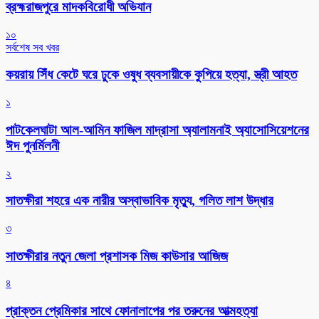
ব্রহ্মরাজপুরে মাদকবিরোধী অভিযান
১০
সর্বশেষ সব খবর
কয়রায় সিঁধ কেটে ঘরে ঢুকে ওষুধ ব্যবসায়ীকে কুপিয়ে হত্যা, স্ত্রী আহত
১
পাটকেলঘাটা আল-আমিন ফাজিল মাদ্রাসা অ্যালামনাই অ্যাসোসিয়েশনের
ঈদ পুনর্মিলনী
২
সাতক্ষীরা শহরে এক নারীর অস্বাভাবিক মৃত্যু, গলিত লাশ উদ্ধার
৩
সাতক্ষীরার নতুন জেলা প্রশাসক মিজ কাউসার আজিজ
৪
প্রাক্তন প্রেমিকার সাথে ফোনালাপের পর তরুনের আত্মহত্যা