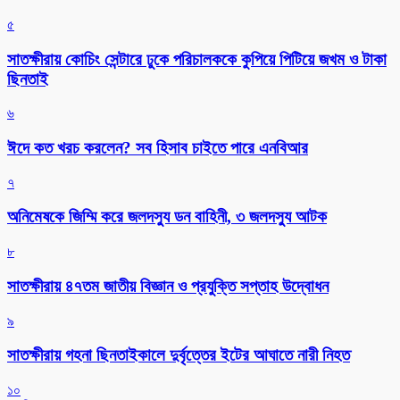
৫
সাতক্ষীরায় কোচিং সেন্টারে ঢুকে পরিচালককে কুপিয়ে পিটিয়ে জখম ও টাকা
ছিনতাই
৬
ঈদে কত খরচ করলেন? সব হিসাব চাইতে পারে এনবিআর
৭
অনিমেষকে জিম্মি করে জলদস্যু ডন বাহিনী, ৩ জলদস্যু আটক
৮
সাতক্ষীরায় ৪৭তম জাতীয় বিজ্ঞান ও প্রযুক্তি সপ্তাহ উদ্বোধন
৯
সাতক্ষীরায় গহনা ছিনতাইকালে দুর্বৃত্তের ইটের আঘাতে নারী নিহত
১০