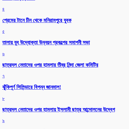
৪
প্রেমের টানে চীন থেকে মনিরামপুরে যুবক
৫
তালায় যুব উদ্যোক্তা উন্নয়ন প্রকল্পের সমাপনী সভা
৬
ছাত্রদল নেতাদের ওপর হামলার তীব্র নিন্দা জেলা কমিটির
৭
ঝুঁকিপূর্ণ সিলিন্ডারে বিপন্ন জানমাল!
৮
ছাত্রদল নেতাদের ওপর হামলায় ইসলামী ছাত্র আন্দোলনের উদ্বেগ
৯