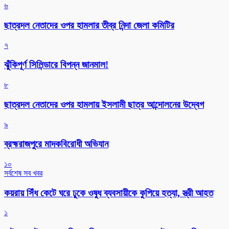
৬
ছাত্রদল নেতাদের ওপর হামলার তীব্র নিন্দা জেলা কমিটির
৭
ঝুঁকিপূর্ণ সিলিন্ডারে বিপন্ন জানমাল!
৮
ছাত্রদল নেতাদের ওপর হামলায় ইসলামী ছাত্র আন্দোলনের উদ্বেগ
৯
ব্রহ্মরাজপুরে মাদকবিরোধী অভিযান
১০
সর্বশেষ সব খবর
কয়রায় সিঁধ কেটে ঘরে ঢুকে ওষুধ ব্যবসায়ীকে কুপিয়ে হত্যা, স্ত্রী আহত
১