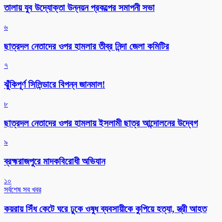
তালায় যুব উদ্যোক্তা উন্নয়ন প্রকল্পের সমাপনী সভা
৬
ছাত্রদল নেতাদের ওপর হামলার তীব্র নিন্দা জেলা কমিটির
৭
ঝুঁকিপূর্ণ সিলিন্ডারে বিপন্ন জানমাল!
৮
ছাত্রদল নেতাদের ওপর হামলায় ইসলামী ছাত্র আন্দোলনের উদ্বেগ
৯
ব্রহ্মরাজপুরে মাদকবিরোধী অভিযান
১০
সর্বশেষ সব খবর
কয়রায় সিঁধ কেটে ঘরে ঢুকে ওষুধ ব্যবসায়ীকে কুপিয়ে হত্যা, স্ত্রী আহত