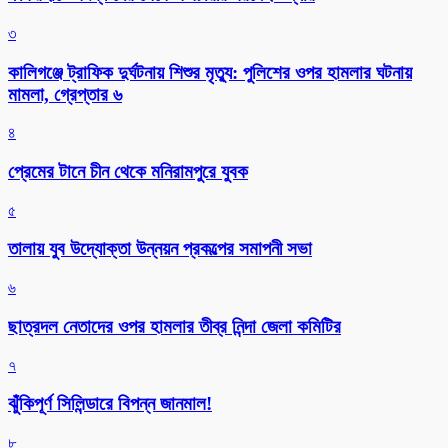
৩
কালিগঞ্জে ট্রাফিক দুর্ঘটনায় শিশুর মৃত্যু: পুলিশের ওপর হামলার ঘটনায়
মামলা, গ্রেপ্তার ৬
৪
প্রেমের টানে চীন থেকে মনিরামপুরে যুবক
৫
তালায় যুব উদ্যোক্তা উন্নয়ন প্রকল্পের সমাপনী সভা
৬
ছাত্রদল নেতাদের ওপর হামলার তীব্র নিন্দা জেলা কমিটির
৭
ঝুঁকিপূর্ণ সিলিন্ডারে বিপন্ন জানমাল!
৮