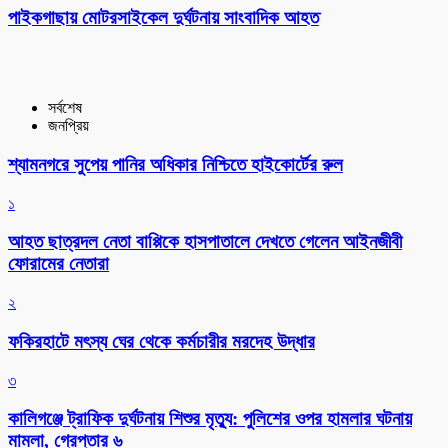
পাইকগাছায় মোটরসাইকেল দুর্ঘটনায় সাংবাদিক আহত
সর্বশেষ
জনপ্রিয়
শ্যামনগরে সুপেয় পানির অধিকার নিশ্চিতে হাইকোর্টের রুল
১
আহত ছাত্রদল নেতা বাপ্পিকে হাসপাতালে দেখতে গেলেন আইনজীবী
ফোরামের নেতারা
২
ফকিরহাটে মৎস্য ঘের থেকে কর্মচারীর মরদেহ উদ্ধার
৩
কালিগঞ্জে ট্রাফিক দুর্ঘটনায় শিশুর মৃত্যু: পুলিশের ওপর হামলার ঘটনায়
মামলা, গ্রেপ্তার ৬