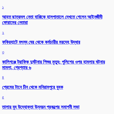
১
আহত ছাত্রদল নেতা বাপ্পিকে হাসপাতালে দেখতে গেলেন আইনজীবী
ফোরামের নেতারা
২
ফকিরহাটে মৎস্য ঘের থেকে কর্মচারীর মরদেহ উদ্ধার
৩
কালিগঞ্জে ট্রাফিক দুর্ঘটনায় শিশুর মৃত্যু: পুলিশের ওপর হামলার ঘটনায়
মামলা, গ্রেপ্তার ৬
৪
প্রেমের টানে চীন থেকে মনিরামপুরে যুবক
৫
তালায় যুব উদ্যোক্তা উন্নয়ন প্রকল্পের সমাপনী সভা