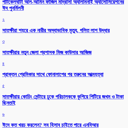
পাটকেলঘাটা আল-আমিন ফাজিল মাদ্রাসা অ্যালামনাই অ্যাসোসিয়েশনের
ঈদ পুনর্মিলনী
২
সাতক্ষীরা শহরে এক নারীর অস্বাভাবিক মৃত্যু, গলিত লাশ উদ্ধার
৩
সাতক্ষীরার নতুন জেলা প্রশাসক মিজ কাউসার আজিজ
৪
প্রাক্তন প্রেমিকার সাথে ফোনালাপের পর তরুনের আত্মহত্যা
৫
সাতক্ষীরায় কোচিং সেন্টারে ঢুকে পরিচালককে কুপিয়ে পিটিয়ে জখম ও টাকা
ছিনতাই
৬
ঈদে কত খরচ করলেন? সব হিসাব চাইতে পারে এনবিআর