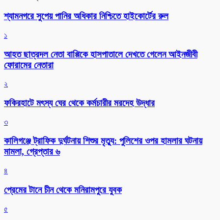
শ্যামনগরে সুপেয় পানির অধিকার নিশ্চিতে হাইকোর্টের রুল
১
আহত ছাত্রদল নেতা বাপ্পিকে হাসপাতালে দেখতে গেলেন আইনজীবী
ফোরামের নেতারা
২
ফকিরহাটে মৎস্য ঘের থেকে কর্মচারীর মরদেহ উদ্ধার
৩
কালিগঞ্জে ট্রাফিক দুর্ঘটনায় শিশুর মৃত্যু: পুলিশের ওপর হামলার ঘটনায়
মামলা, গ্রেপ্তার ৬
৪
প্রেমের টানে চীন থেকে মনিরামপুরে যুবক
৫