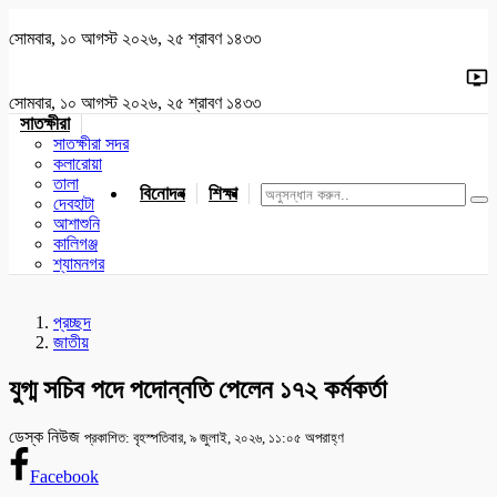
সোমবার, ১০ আগস্ট ২০২৬, ২৫ শ্রাবণ ১৪৩৩
সোমবার, ১০ আগস্ট ২০২৬, ২৫ শ্রাবণ ১৪৩৩
সাতক্ষীরা
সাতক্ষীরা সদর
কলারোয়া
তালা
বিনোদন
শিক্ষা
খেলাধুলা
জাতীয়
খুলনা
যশোর
দেবহাটা
আশাশুনি
কালিগঞ্জ
শ্যামনগর
প্রচ্ছদ
জাতীয়
যুগ্ম সচিব পদে পদোন্নতি পেলেন ১৭২ কর্মকর্তা
ডেস্ক নিউজ
প্রকাশিত: বৃহস্পতিবার, ৯ জুলাই, ২০২৬, ১১:০৫ অপরাহ্ণ
Facebook