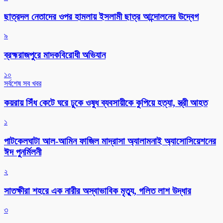
ছাত্রদল নেতাদের ওপর হামলায় ইসলামী ছাত্র আন্দোলনের উদ্বেগ
৯
ব্রহ্মরাজপুরে মাদকবিরোধী অভিযান
১০
সর্বশেষ সব খবর
কয়রায় সিঁধ কেটে ঘরে ঢুকে ওষুধ ব্যবসায়ীকে কুপিয়ে হত্যা, স্ত্রী আহত
১
পাটকেলঘাটা আল-আমিন ফাজিল মাদ্রাসা অ্যালামনাই অ্যাসোসিয়েশনের
ঈদ পুনর্মিলনী
২
সাতক্ষীরা শহরে এক নারীর অস্বাভাবিক মৃত্যু, গলিত লাশ উদ্ধার
৩