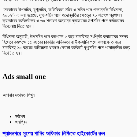
‘সরকারের উপসচিব, যুগ্মসচিব, অতিরিক্ত সচিব ও সচিব পদে পদোন্নতি বিধিমালা,
২০০২’- এ বলা হয়েছে, যুগ্ম-সচিব পদে পদোন্নতির ক্ষেত্রে ৭০ শতাংশ প্রশাসন
ক্যাডারের কর্মকর্তাদের ও ৩০ শতাংশ অন্যান্য ক্যাডারের উপসচিব পদে কর্মরতদের
বিবেচনায় নিতে হবে।
বিধিমালা অনুযায়ী, উপসচিব পদে কমপক্ষে ৫ বছর চাকরিসহ সংশ্লিষ্ট ক্যাডারের সদস্য
হিসেবে কমপক্ষে ১৫ বছরের চাকরির অভিজ্ঞতা বা উপ-সচিব পদে কমপক্ষে ৩ বছর
চাকরিসহ ২০ বছরের অভিজ্ঞতা থাকলে কোনো কর্মকর্তা যুগ্মসচিব পদে পদোন্নতির জন্য
বিবেচিত হন।
Ads small one
আপনার মতামত লিখুন
সর্বশেষ
জনপ্রিয়
শ্যামনগরে সুপেয় পানির অধিকার নিশ্চিতে হাইকোর্টের রুল