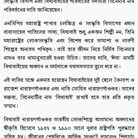
সংস্কৃতি বিভাগ এবং বিথাবাইয়ের পরিবারের সদস্যরা সিনেমার নাম
পরিবর্তনের দাবি জানিয়েছেন।
এনসিপির মহারাষ্ট্র শাখার চলচ্চিত্র ও সংস্কৃতি বিভাগের প্রধান
বাবাসাহেব পাতিলের ভাষ্য, বিথাবাই শুধু একজন শিল্পী নন, তিনি
মহারাষ্ট্রের লোকসংস্কৃতি এবং বিশেষ করে তামাশা ও লাবণী
শিল্পের অন্যতম পথিকৃৎ। তাই তার জীবন নিয়ে নির্মিত সিনেমার
নামও তার নামানুসারেই হওয়া উচিত। তাদের দাবি, ‘ঈথা’ নামটি
বিথাবাইয়ের অবদান ও মর্যাদাকে যথাযথভাবে তুলে ধরে না।
এই দাবির সঙ্গে একমত হয়েছেন বিথাবাইয়ের দুই ছেলে কৈলাশ ও
রাজেশ নারায়ণগাঁওকর এবং নাতি মোহিত নারায়ণগাঁওকর। তাদের
বক্তব্য, সিনেমাটির নাম ‘বিথাবাই’ রাখাই হবে তার প্রতি প্রকৃত
সম্মান।
বিথাবাই নারায়ণগাঁওকর ভারতীয় লোকশিল্পে অসামান্য অবদানের
স্বীকৃতি হিসেবে ১৯৫৭ ও ১৯৯০ সালে দুবার রাষ্ট্রপতি পুরস্কারে
ভূষিত হন। জীবনের শেষদিকে আর্থিক সংকটে পড়লেও শিল্পচর্চা