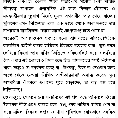
বিষয়ক কর্মকর্তা কেবল ‘খবর পাঠানো’র মধ্যেই নিজ দায়িত্ব
সীমাবদ্ধ রাখছেন। প্রশাসনিক এই লাল ফিতার দৌরাত্ম্য ও
সমন্বয়হীনতার সুযোগ নিয়েই মূলত অপরাধীরা পার পেয়ে যাচ্ছে।
পুলিশের এমন নিষ্ক্রিয়তা এবং এক দপ্তর থেকে অন্য দপ্তরে দায়
চাপানোর মানসিকতা কোনোভাবেই গ্রহণযোগ্য হতে পারে না।
আরেকটি আশঙ্কাজনক প্রবণতা হলো আদালতের এফিডেভিটকে
বাল্যবিয়ে আইনি করার হাতিয়ার হিসেবে ব্যবহার করা। ভুয়া বয়স
দেখিয়ে কিংবা জাল নথির ভিত্তিতে এফিডেভিট করে বাল্যবিয়ে
বৈধ করার এই নোংরা কৌশল বন্ধে উচ্চ আদালতের স্পষ্ট নির্দেশনা
থাকা সত্ত্বেও তা কার্যকর হচ্ছে না। উপরন্তু, বিয়ে না দেওয়ার জন্য
আগে থেকে নেওয়া ‘লিখিত অঙ্গীকারনামা’ অমান্য করেও মূল
অপরাধীরা কীভাবে প্রকাশ্যে ঘুরে বেড়াচ্ছে, তা বড় প্রশ্ন হয়ে
দাঁড়িয়েছে।
জেলাজুড়ে গোপনে চলা বাল্যবিয়ের এই প্রথা বন্ধে অবিলম্বে জিরো
টলারেন্স নীতি গ্রহণ করতে হবে। শুধু খবর পাঠিয়ে দায়িত্ব শেষ না
করে মহিলা বিষয়ক দপ্তর ও থানা পুলিশকে যৌথভাবে সমন্বিত