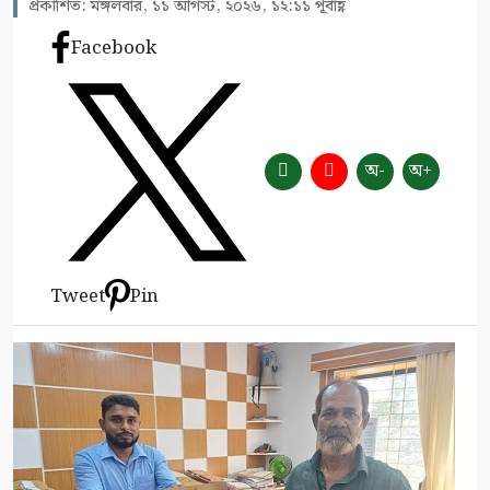
প্রকাশিত: মঙ্গলবার, ১১ আগস্ট, ২০২৬, ১২:১১ পূর্বাহ্ণ
Facebook
অ-
অ+
Tweet
Pin