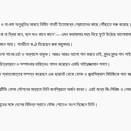
্ষা ও না-বলা অনুভূতির আবহে নির্মিত গানটি ইতোমধ্যে শ্রোতাদের কাছে পৌঁছাতে শুরু করেছে
 না দ্বিধা মনে, বলে দাও কানে কানে’— এমন কথামালার মধ্য দিয়ে ফুটে উঠেছে ভালোবাসার 
জন সাহা। গানটিতে কণ্ঠ দিয়েছেন রুবা মজুমদার।
ষ বাংলা গানের চর্চা ও অভ্যাসে থাকুক। আরও আরও ভালো গান করতে চাই, সুন্দর সুন্দর গা
 চিত্রগ্রহণ ও সম্পাদনার দায়িত্বও পালন করেছেন এমডি সাইদুজ্জামান পলাশ।
 স্নাতকোত্তর সম্পন্ন করেছেন এবং ছায়ানট থেকে ফোক ও ক্ল্যাসিক্যাল মিউজিকে সাত ব
িভি ফোক স্টেশনের মাধ্যমে তিনি জনপ্রিয়তা অর্জন করেন। এরই মধ্যে জি-সিরিজ ও লে
ন্ডের সঙ্গে দেশের বিভিন্ন স্থানে স্টেজ শোতেও অংশ নিচ্ছেন তিনি।