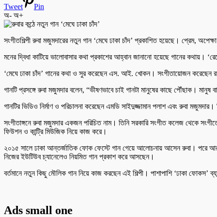
Tweet
Pin
অ-
অ+
সংগীতশিল্পী রুবা মজুমদারের নতুন গান ‘মেঘে ঢাকা চাঁদ’ প্রকাশিত হয়েছে। প্রেম, অপেক
মনের দ্বিধা কাটিয়ে ভালোবাসার কথা প্রকাশের আহ্বান জানানো হয়েছে গানের কথায়। ‘রেখো
‘মেঘে ঢাকা চাঁদ’ গানের কথা ও সুর করেছেন এস. আই. খোকন। সংগীতায়োজন করেছেন রা
গানটি প্রসঙ্গে রুবা মজুমদার বলেন, “ভীষণভাবে চাই গানটা মানুষের কাছে পৌঁছাক। মানু
গানটির ভিডিও নির্মাণ ও পরিচালনা করেছেন এমডি সাইদুজ্জামান পলাশ এবং রুবা মজুমদার।
সংগীতাঙ্গনে রুবা মজুমদার একজন পরিচিত নাম। তিনি সরকারি সংগীত কলেজ থেকে সংগীতে
ফিউশন ও কান্ট্রি মিউজিক নিয়ে কাজ করে।
২০১৫ সালে ঢাকা আন্তর্জাতিক ফোক ফেস্টে গান গেয়ে আলোচনায় আসেন রুবা। পরে আরট
নিজের ইউটিউব চ্যানেলেও নিয়মিত গান প্রকাশ করে আসছেন।
বর্তমানে নতুন কিছু মৌলিক গান নিয়ে কাজ করছেন এই শিল্পী। পাশাপাশি ‘ঢাকা ফোকস’ ব্যা
Ads small one