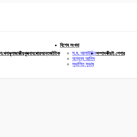
বিশেষ সংখ্যা
স.ম. আলাউদ্দিন
ষা
খেলাধুলা
জাতীয়
খুলনা
যশোর
আন্তর্জাতিক
সম্পাদকীয়
ই-পেপার
অন্যন্য আনিস
সুভাশিত সুভাষ