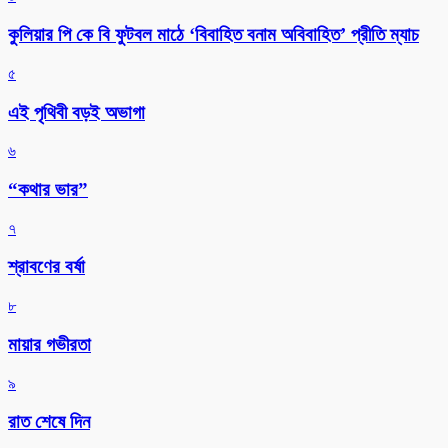
কুলিয়ার পি কে বি ফুটবল মাঠে ‘বিবাহিত বনাম অবিবাহিত’ প্রীতি ম্যাচ
৫
এই পৃথিবী বড়ই অভাগা
৬
“কথার ভার”
৭
শ্রাবণের বর্ষা
৮
মায়ার গভীরতা
৯
রাত শেষে দিন