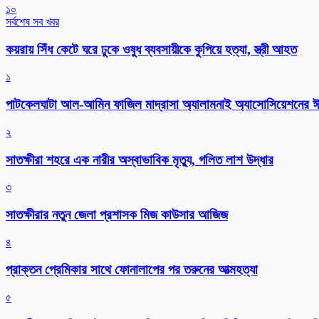
১০
সর্বশেষ সব খবর
কয়রায় সিঁধ কেটে ঘরে ঢুকে ওষুধ ব্যবসায়ীকে কুপিয়ে হত্যা, স্ত্রী আহত
১
পাটকেলঘাটা আল-আমিন ফাজিল মাদ্রাসা অ্যালামনাই অ্যাসোসিয়েশনের ঈদ 
২
সাতক্ষীরা শহরে এক নারীর অস্বাভাবিক মৃত্যু, গলিত লাশ উদ্ধার
৩
সাতক্ষীরার নতুন জেলা প্রশাসক মিজ কাউসার আজিজ
৪
প্রাক্তন প্রেমিকার সাথে ফোনালাপের পর তরুনের আত্মহত্যা
৫