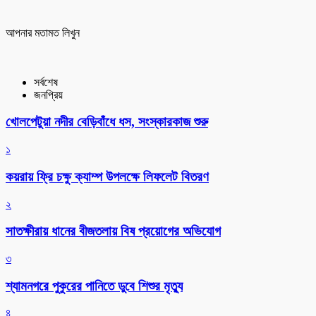
আপনার মতামত লিখুন
সর্বশেষ
জনপ্রিয়
খোলপেটুয়া নদীর বেড়িবাঁধে ধস, সংস্কারকাজ শুরু
১
কয়রায় ফ্রি চক্ষু ক্যাম্প উপলক্ষে লিফলেট বিতরণ
২
সাতক্ষীরায় ধানের বীজতলায় বিষ প্রয়োগের অভিযোগ
৩
শ্যামনগরে পুকুরের পানিতে ডুবে শিশুর মৃত্যু
৪