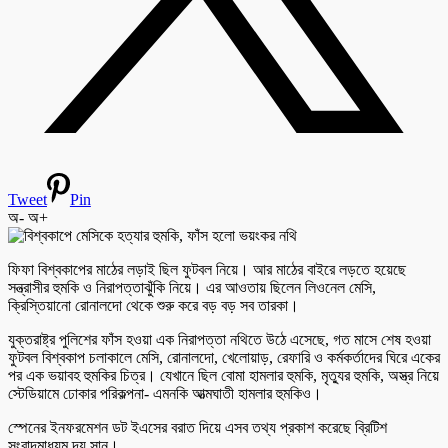
Tweet
Pin
অ-
অ+
ফিফা বিশ্বকাপের মাঠের লড়াই ছিল ফুটবল নিয়ে। আর মাঠের বাইরে লড়তে হয়েছে
সন্ত্রাসীর হুমকি ও নিরাপত্তাঝুঁকি নিয়ে। এর আওতায় ছিলেন লিওনেল মেসি,
ক্রিস্তিয়ানো রোনালদো থেকে শুরু করে বড় বড় সব তারকা।
যুক্তরাষ্ট্র পুলিশের ফাঁস হওয়া এক নিরাপত্তা নথিতে উঠে এসেছে, গত মাসে শেষ হওয়া
ফুটবল বিশ্বকাপ চলাকালে মেসি, রোনালদো, খেলোয়াড়, রেফারি ও কর্মকর্তাদের ঘিরে একের
পর এক ভয়াবহ হুমকির চিত্র। যেখানে ছিল বোমা হামলার হুমকি, মৃত্যুর হুমকি, অস্ত্র নিয়ে
স্টেডিয়ামে ঢোকার পরিকল্পনা- এমনকি আত্মঘাতী হামলার হুমকিও।
স্পেনের ইনফরমেশন ডট ইএসের বরাত দিয়ে এসব তথ্য প্রকাশ করেছে ব্রিটিশ
সংবাদমাধ্যম দ্য সান।