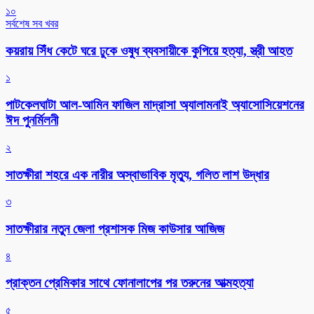
১০
সর্বশেষ সব খবর
কয়রায় সিঁধ কেটে ঘরে ঢুকে ওষুধ ব্যবসায়ীকে কুপিয়ে হত্যা, স্ত্রী আহত
১
পাটকেলঘাটা আল-আমিন ফাজিল মাদ্রাসা অ্যালামনাই অ্যাসোসিয়েশনের
ঈদ পুনর্মিলনী
২
সাতক্ষীরা শহরে এক নারীর অস্বাভাবিক মৃত্যু, গলিত লাশ উদ্ধার
৩
সাতক্ষীরার নতুন জেলা প্রশাসক মিজ কাউসার আজিজ
৪
প্রাক্তন প্রেমিকার সাথে ফোনালাপের পর তরুনের আত্মহত্যা
৫