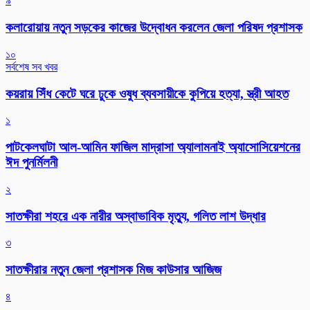
৯
কলারোয়ায় নতুন সড়কের কাজের উদ্বোধন করলেন জেলা পরিষদ প্রশাসক
১০
সর্বশেষ সব খবর
কয়রায় সিঁধ কেটে ঘরে ঢুকে ওষুধ ব্যবসায়ীকে কুপিয়ে হত্যা, স্ত্রী আহত
১
পাটকেলঘাটা আল-আমিন ফাজিল মাদ্রাসা অ্যালামনাই অ্যাসোসিয়েশনের
ঈদ পুনর্মিলনী
২
সাতক্ষীরা শহরে এক নারীর অস্বাভাবিক মৃত্যু, গলিত লাশ উদ্ধার
৩
সাতক্ষীরার নতুন জেলা প্রশাসক মিজ কাউসার আজিজ
৪