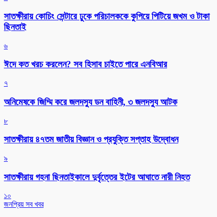
সাতক্ষীরায় কোচিং সেন্টারে ঢুকে পরিচালককে কুপিয়ে পিটিয়ে জখম ও টাকা
ছিনতাই
৬
ঈদে কত খরচ করলেন? সব হিসাব চাইতে পারে এনবিআর
৭
অনিমেষকে জিম্মি করে জলদস্যু ডন বাহিনী, ৩ জলদস্যু আটক
৮
সাতক্ষীরায় ৪৭তম জাতীয় বিজ্ঞান ও প্রযুক্তি সপ্তাহ উদ্বোধন
৯
সাতক্ষীরায় গহনা ছিনতাইকালে দুর্বৃত্তের ইটের আঘাতে নারী নিহত
১০
জনপ্রিয় সব খবর