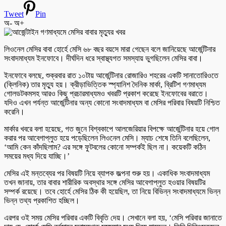
Tweet
Pin
অ-
অ+
লিওনেল মেসির বাবা হোর্হে মেসি ৬৮ বছর বয়সে মারা গেছেন বলে জানিয়েছে আর্জেন্টিনার
সংবাদমাধ্যম ইনফোবে। দীর্ঘদিন ধরে স্বাস্থ্যগত সমস্যায় ভুগছিলেন মেসির বাবা।
ইনফোবে বলছে, শুক্রবার রাত ১০টায় আর্জেন্টিনার রোজারিও শহরের একটি সানাতোরিওতে
(ক্লিনিক) তার মৃত্যু হয়। ক্রীড়াভিত্তিক স্প্যানিশ দৈনিক মার্কা, ব্রিটিশ গণমাধ্যম
গোলডটকমসহ আরও কিছু প্রচারমাধ্যমও খবরটি প্রকাশ করেছে ইনফোবের বরাতে।
যদিও এখন পর্যন্ত আর্জেন্টিনার অন্য কোনো সংবাদমাধ্যম বা মেসির পরিবার বিষয়টি নিশ্চিত
করেনি।
মার্কার খবরে বলা হয়েছে, গত জুনে বিশ্বকাপে আলজেরিয়ার বিপক্ষে আর্জেন্টিনার হয়ে গোল
করার পর আবেগাপ্লুত হয়ে পড়েছিলেন লিওনেল মেসি। ম্যাচ শেষে তিনি বলেছিলেন,
‘আমি কেন কাঁদছিলাম? এর সঙ্গে ফুটবলের কোনো সম্পর্কই ছিল না। কয়েকটি কঠিন
সময়ের মধ্য দিয়ে যাচ্ছি।’
মেসির এই মন্তব্যের পর বিষয়টি নিয়ে ব্যাপক জল্পনা শুরু হয়। একাধিক সংবাদমাধ্যম
তখন জানায়, তার বাবার শারীরিক অবস্থার সঙ্গে মেসির আবেগাপ্লুত হওয়ার বিষয়টির
সম্পর্ক রয়েছে। তবে হোর্হে মেসির ঠিক কী হয়েছিল, তা নিয়ে বিভিন্ন সংবাদমাধ্যমে ভিন্ন
ভিন্ন তথ্য প্রকাশিত হচ্ছিল।
এরপর ওই সময় মেসির পরিবার একটি বিবৃতি দেয়। সেখানে বলা হয়, ‘মেসি পরিবার জানাতে