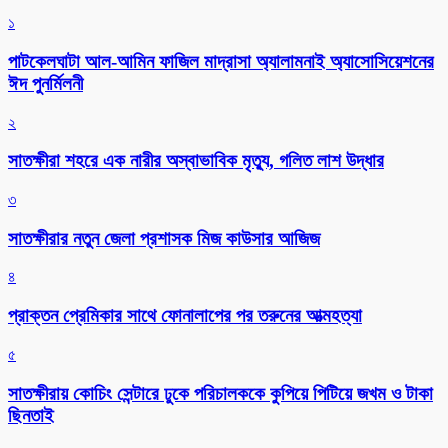
১
পাটকেলঘাটা আল-আমিন ফাজিল মাদ্রাসা অ্যালামনাই অ্যাসোসিয়েশনের
ঈদ পুনর্মিলনী
২
সাতক্ষীরা শহরে এক নারীর অস্বাভাবিক মৃত্যু, গলিত লাশ উদ্ধার
৩
সাতক্ষীরার নতুন জেলা প্রশাসক মিজ কাউসার আজিজ
৪
প্রাক্তন প্রেমিকার সাথে ফোনালাপের পর তরুনের আত্মহত্যা
৫
সাতক্ষীরায় কোচিং সেন্টারে ঢুকে পরিচালককে কুপিয়ে পিটিয়ে জখম ও টাকা
ছিনতাই