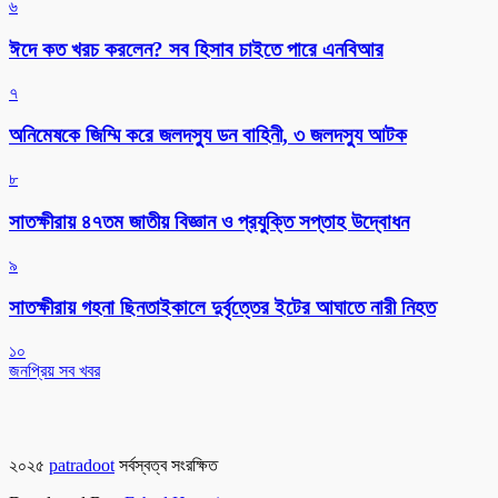
৬
ঈদে কত খরচ করলেন? সব হিসাব চাইতে পারে এনবিআর
৭
অনিমেষকে জিম্মি করে জলদস্যু ডন বাহিনী, ৩ জলদস্যু আটক
৮
সাতক্ষীরায় ৪৭তম জাতীয় বিজ্ঞান ও প্রযুক্তি সপ্তাহ উদ্বোধন
৯
সাতক্ষীরায় গহনা ছিনতাইকালে দুর্বৃত্তের ইটের আঘাতে নারী নিহত
১০
জনপ্রিয় সব খবর
২০২৫
patradoot
সর্বস্বত্ব সংরক্ষিত