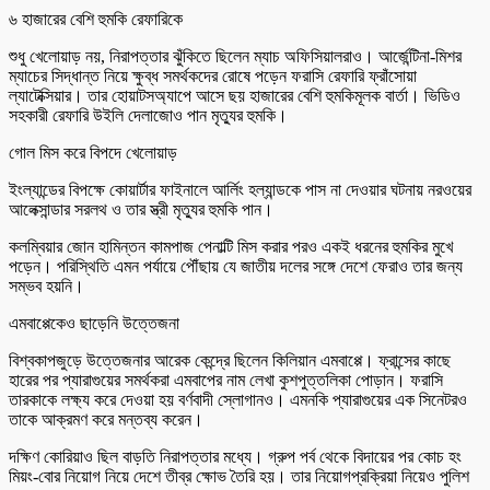
৬ হাজারের বেশি হুমকি রেফারিকে
শুধু খেলোয়াড় নয়, নিরাপত্তার ঝুঁকিতে ছিলেন ম্যাচ অফিসিয়ালরাও। আর্জেন্টিনা-মিশর
ম্যাচের সিদ্ধান্ত নিয়ে ক্ষুব্ধ সমর্থকদের রোষে পড়েন ফরাসি রেফারি ফ্রাঁসোয়া
ল্যাটেক্সিয়ার। তার হোয়াটসঅ্যাপে আসে ছয় হাজারের বেশি হুমকিমূলক বার্তা। ভিডিও
সহকারী রেফারি উইলি দেলাজোও পান মৃত্যুর হুমকি।
গোল মিস করে বিপদে খেলোয়াড়
ইংল্যান্ডের বিপক্ষে কোয়ার্টার ফাইনালে আর্লিং হল্যান্ডকে পাস না দেওয়ার ঘটনায় নরওয়ের
আলেক্সান্ডার সরলথ ও তার স্ত্রী মৃত্যুর হুমকি পান।
কলম্বিয়ার জোন হামিন্তন কামপাজ পেনাল্টি মিস করার পরও একই ধরনের হুমকির মুখে
পড়েন। পরিস্থিতি এমন পর্যায়ে পৌঁছায় যে জাতীয় দলের সঙ্গে দেশে ফেরাও তার জন্য
সম্ভব হয়নি।
এমবাপ্পেকেও ছাড়েনি উত্তেজনা
বিশ্বকাপজুড়ে উত্তেজনার আরেক কেন্দ্রে ছিলেন কিলিয়ান এমবাপ্পে। ফ্রান্সের কাছে
হারের পর প্যারাগুয়ের সমর্থকরা এমবাপের নাম লেখা কুশপুত্তলিকা পোড়ান। ফরাসি
তারকাকে লক্ষ্য করে দেওয়া হয় বর্ণবাদী স্লোগানও। এমনকি প্যারাগুয়ের এক সিনেটরও
তাকে আক্রমণ করে মন্তব্য করেন।
দক্ষিণ কোরিয়াও ছিল বাড়তি নিরাপত্তার মধ্যে। গ্রুপ পর্ব থেকে বিদায়ের পর কোচ হং
মিয়ং-বোর নিয়োগ নিয়ে দেশে তীব্র ক্ষোভ তৈরি হয়। তার নিয়োগপ্রক্রিয়া নিয়েও পুলিশ