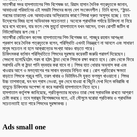
সাতক্ষীরা সদর হাসপাতালের শিশু বিশেষজ্ঞ ডা. রিয়াদ হাসান দৈনিক পত্রদূতকে জানান,
আবহাওয়া পরিবর্তনের এই সময়টা শিশুদের জন্য বেশ সংবেদনশীল। তিনি বলেন, “ঠান্ডা-
গরমের তারতম্য এবং আবহাওয়ার অস্থিরতার কারণে শিশুরা দ্রুত অসুস্থ হচ্ছে। তবে
উদ্বেগের বিষয় হলো অভিভাবক সচেতনতা। অনেকে প্রাথমিক পর্যায়ে চিকিৎসা না নিয়ে
ঘরে বসে থাকেন, যার ফলে শেষ মুহূর্তে হাসপাতালে যখন আসেন, তখন রোগটি জটিল বা
নিউমোনিয়ায় রূপ নেয়।”
সাতক্ষীরা মেডিকেল কলেজ হাসপাতালের শিশু বিশেষজ্ঞ ডা. শামছুর রহমান আশঙ্কা
প্রকাশ করে দৈনিক পত্রদূতকে বলেন, পরিস্থিতি এখনই নিয়ন্ত্রণে না আনলে এবং সাধারণ
মানুষ সচেতন না হলে আক্রান্তের সংখ্যা আরও বাড়তে পারে।
চিকিৎসকরা বর্তমান পরিস্থিতিতে শিশুদের সুরক্ষায় কয়েকটি জরুরি পরামর্শ দিয়েছেন।
সেগুলো হলোÑহঠাৎ গরম বা হঠাৎ ঠান্ডা থেকে শিশুকে রক্ষা করতে হবে। রোদ থেকে ফিরে
সরাসরি এসি বা ঠান্ডা পানি ব্যবহার করা যাবে না। শিশুর হাত ধোয়ার অভ্যাস করা এবং
খাওয়ার আগে ও মলত্যাগের পর সাবান ব্যবহার নিশ্চিত করা। রোগ প্রতিরোধ ক্ষমতা
বাড়াতে শিশুকে প্রচুর পানি, তরল খাবার ও ভিটামিন-সি যুক্ত ফলমূল খাওয়ানো। শিশুর
উচ্চ তাপমাত্রা, ঘন ঘন শ্বাস নেওয়া, বুক দেবে যাওয়া বা খিঁচুনি দেখা দিলে কবিরাজি বা
হাতুড়ে চিকিৎসার অপেক্ষা না করে সরাসরি হাসপাতালে নিতে হবে।
হাসপাতাল কর্তৃপক্ষ জানিয়েছে, প্রতিকূলতার মধ্যেও তারা সেবা স্বাভাবিক রাখতে আপ্রাণ
চেষ্টা করছে। তবে স্বাস্থ্য বিশেষজ্ঞদের মতে, এই মৌসুমে ঘরোয়া প্রতিকার ও প্রাথমিক
সচেতনতাই হতে পারে শিশুদের সুরক্ষাকবচ।
Ads small one