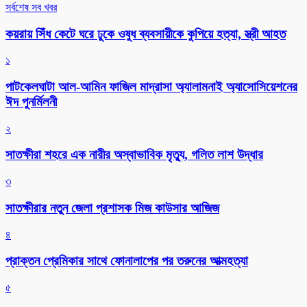
সর্বশেষ সব খবর
কয়রায় সিঁধ কেটে ঘরে ঢুকে ওষুধ ব্যবসায়ীকে কুপিয়ে হত্যা, স্ত্রী আহত
১
পাটকেলঘাটা আল-আমিন ফাজিল মাদ্রাসা অ্যালামনাই অ্যাসোসিয়েশনের
ঈদ পুনর্মিলনী
২
সাতক্ষীরা শহরে এক নারীর অস্বাভাবিক মৃত্যু, গলিত লাশ উদ্ধার
৩
সাতক্ষীরার নতুন জেলা প্রশাসক মিজ কাউসার আজিজ
৪
প্রাক্তন প্রেমিকার সাথে ফোনালাপের পর তরুনের আত্মহত্যা
৫