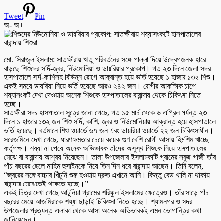
Tweet
Pin
অ-
অ+
মো. সিরাজুল ইসলাম: সাতক্ষীরায় ঋতু পরিবর্তনের সঙ্গে পাল্লা দিয়ে উদ্বেগজনক হারে
বাড়ছে শিশুদের সর্দি-জ্বর, নিউমোনিয়া ও ডায়রিয়ার প্রকোপ। গত ২৩ দিনে জেলা সদর
হাসপাতালে সর্দি-কাশিসহ বিভিন্ন রোগে আক্রান্ত হয়ে ভর্তি হয়েছে ১ হাজার ১৩২ শিশু।
একই সময়ে ডায়রিয়া নিয়ে ভর্তি হয়েছে আরও ২৪২ জন। রোগীর আকস্মিক চাপে
শয্যাসংকট দেখা দেওয়ায় অনেক শিশুকে হাসপাতালের বারান্দায় থেকে চিকিৎসা নিতে
হচ্ছে।
সাতক্ষীরা সদর হাসপাতাল সূত্রে জানা গেছে, গত ১৫ মার্চ থেকে ৬ এপ্রিল পর্যন্ত ২৩
দিনে ১ হাজার ১৩২ জন শিশু সর্দি, কাশি, জ্বর ও নিউমোনিয়ায় আক্রান্ত হয়ে হাসপাতালে
ভর্তি হয়েছে। বর্তমানে শিশু ওয়ার্ডে ৬৭ জন এবং ডায়রিয়া ওয়ার্ডে ২২ জন চিকিৎসাধীন।
সরেজমিনে দেখা গেছে, ধারণক্ষমতার চেয়ে কয়েক গুণ বেশি রোগী আসায় হিমশিম খাচ্ছে
কর্তৃপক্ষ। শয্যা না পেয়ে অনেক অভিভাবক তাঁদের অসুস্থ শিশুকে নিয়ে হাসপাতালের
মেঝে বা বারান্দায় আশ্রয় নিয়েছেন। তালা উপজেলার ইসলামকাটি গ্রামের সবুজ গাজী তাঁর
পাঁচ বছরের ছেলে মাহিম হুসাইনকে নিয়ে তিন দিন ধরে বারান্দায় আছেন। তিনি বলেন,
“জ্বরের সঙ্গে বাচ্চার খিঁচুনি শুরু হওয়ায় দ্রুত এখানে আনি। কিন্তু বেড খালি না থাকায়
বারান্দার মেঝেতেই থাকতে হচ্ছে।”
একই চিত্র দেখা গেছে আটুলিয়া গ্রামের শরিফুল ইসলামের ক্ষেত্রেও। তাঁর সাড়ে পাঁচ
বছরের মেয়ে আজমিরাকে শয্যা ছাড়াই চিকিৎসা নিতে হচ্ছে। শ্যামনগর ও সদর
উপজেলার প্রত্যন্ত এলাকা থেকে আসা অনেক অভিভাবকই এমন ভোগান্তির কথা
জানিয়েছেন।