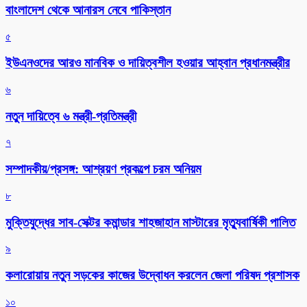
বাংলাদেশ থেকে আনারস নেবে পাকিস্তান
৫
ইউএনওদের আরও মানবিক ও দায়িত্বশীল হওয়ার আহ্বান প্রধানমন্ত্রীর
৬
নতুন দায়িত্বে ৬ মন্ত্রী-প্রতিমন্ত্রী
৭
সম্পাদকীয়/প্রসঙ্গ: আশ্রয়ণ প্রকল্পে চরম অনিয়ম
৮
মুক্তিযুদ্ধের সাব-সেক্টর কমান্ডার শাহজাহান মাস্টারের মৃত্যুবার্ষিকী পালিত
৯
কলারোয়ায় নতুন সড়কের কাজের উদ্বোধন করলেন জেলা পরিষদ প্রশাসক
১০