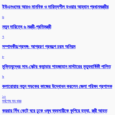
ইউএনওদের আরও মানবিক ও দায়িত্বশীল হওয়ার আহ্বান প্রধানমন্ত্রীর
৬
নতুন দায়িত্বে ৬ মন্ত্রী-প্রতিমন্ত্রী
৭
সম্পাদকীয়/প্রসঙ্গ: আশ্রয়ণ প্রকল্পে চরম অনিয়ম
৮
মুক্তিযুদ্ধের সাব-সেক্টর কমান্ডার শাহজাহান মাস্টারের মৃত্যুবার্ষিকী পালিত
৯
কলারোয়ায় নতুন সড়কের কাজের উদ্বোধন করলেন জেলা পরিষদ প্রশাসক
১০
সর্বশেষ সব খবর
কয়রায় সিঁধ কেটে ঘরে ঢুকে ওষুধ ব্যবসায়ীকে কুপিয়ে হত্যা, স্ত্রী আহত