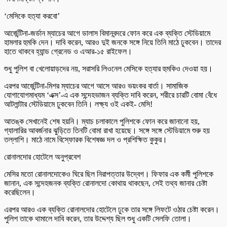
‘মেসিকে হত্যা করবো’
আর্জেন্টিনা-জর্ডান ম্যাচের আগে ডালাস বিমানবন্দরে ফোন করে এক ব্যক্তি স্টেডিয়ামে
হামলার হুমকি দেন। দাবি করেন, আরও দুই জনকে সঙ্গে নিয়ে তিনি মাঠে ঢুকবেন। তাদের
হাতে থাকবে হ্যান্ড গ্রেনেড ও এআর-১৫ রাইফেল।
শুধু পুলিশ বা খেলোয়াড়দের নয়, সরাসরি লিওনেল মেসিকে হত্যার হুমকিও দেওয়া হয়।
এরপর আর্জেন্টিনা-মিশর ম্যাচের আগে আসে আরও ভয়ংকর বার্তা। সামাজিক
যোগাযোগমাধ্যম ‘এক্স’-এ এক সন্দেহভাজন ব্যক্তি দাবি করেন, শরীরে চারটি বোমা বেঁধে
আটলান্টার স্টেডিয়ামে ঢুকবেন তিনি। লক্ষ্য ওই একই- মেসি!
আতঙ্ক সেখানেই শেষ হয়নি। ম্যাচ চলাকালে পুলিশকে ফোন করে জানানো হয়,
গ্যালারির আবর্জনার ঝুড়িতে তিনটি বোমা রাখা হয়েছে। সঙ্গে সঙ্গে স্টেডিয়ামে শুরু হয়
তল্লাশি। মাঠে নামে বিস্ফোরক বিশেষজ্ঞ দল ও প্রশিক্ষিত কুকুর।
রোনালদোর হোটেলে অনুপ্রবেশ
মেসির মতো রোনালদোকেও ঘিরে ছিল নিরাপত্তার উদ্বেগ। ফিফার এক কর্মী পুলিশকে
জানান, এক সন্দেহজনক ব্যক্তি রোনালদো কোথায় থাকছেন, সেই তথ্য জানার চেষ্টা
করেছিলেন।
এরপর আরও এক ব্যক্তি রোনালদোর হোটেলে ঢুকে তার সঙ্গে লিফটে ওঠার চেষ্টা করেন।
পুলিশ তাকে থামালে দাবি করেন, তার উদ্দেশ্য ছিল শুধু একটি সেলফি তোলা।