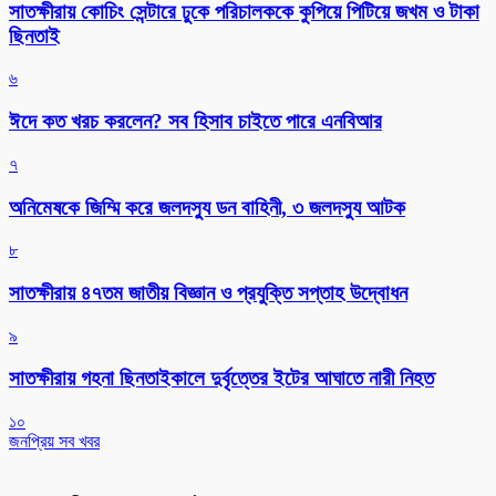
সাতক্ষীরায় কোচিং সেন্টারে ঢুকে পরিচালককে কুপিয়ে পিটিয়ে জখম ও টাকা
ছিনতাই
৬
ঈদে কত খরচ করলেন? সব হিসাব চাইতে পারে এনবিআর
৭
অনিমেষকে জিম্মি করে জলদস্যু ডন বাহিনী, ৩ জলদস্যু আটক
৮
সাতক্ষীরায় ৪৭তম জাতীয় বিজ্ঞান ও প্রযুক্তি সপ্তাহ উদ্বোধন
৯
সাতক্ষীরায় গহনা ছিনতাইকালে দুর্বৃত্তের ইটের আঘাতে নারী নিহত
১০
জনপ্রিয় সব খবর