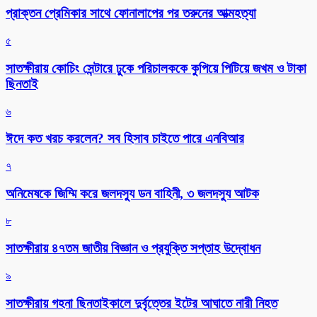
প্রাক্তন প্রেমিকার সাথে ফোনালাপের পর তরুনের আত্মহত্যা
৫
সাতক্ষীরায় কোচিং সেন্টারে ঢুকে পরিচালককে কুপিয়ে পিটিয়ে জখম ও টাকা
ছিনতাই
৬
ঈদে কত খরচ করলেন? সব হিসাব চাইতে পারে এনবিআর
৭
অনিমেষকে জিম্মি করে জলদস্যু ডন বাহিনী, ৩ জলদস্যু আটক
৮
সাতক্ষীরায় ৪৭তম জাতীয় বিজ্ঞান ও প্রযুক্তি সপ্তাহ উদ্বোধন
৯
সাতক্ষীরায় গহনা ছিনতাইকালে দুর্বৃত্তের ইটের আঘাতে নারী নিহত