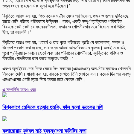
চায় যে, হোর্হে মেসি বর্তমানে স্বাস্থ্যগত সমস্যার মধ্য দিয়ে যাচ্ছেন। তিনি চিকিৎসকদের
তত্ত্বাবধানে রয়েছেন এবং সুস্থ হয়ে উঠছেন।’
বিবৃতিতে আরও বলা হয়, ‘গত কয়েক ঘণ্টায় যেসব প্রতিবেদন, গুজব ও জল্পনা ছড়িয়েছে,
তাতে মেসি পরিবার গভীরভাবে উদ্বিগ্ন। কারণ, একটি সম্পূর্ণ ব্যক্তিগত পারিবারিক
বিষয়কে কেউ কেউ যে সংবেদনশীলতা, সম্মান ও গোপনীয়তার সঙ্গে বিবেচনা করা উচিত
ছিল, তা করেননি।’
বিবৃতিতে আরও বলা হয়, ‘হোর্হে ও তার পুরো পরিবারের প্রতি যে ভালোবাসা, সম্মান ও
উদ্বেগ প্রকাশ করা হয়েছে, তার জন্য আমরা আন্তরিকভাবে কৃতজ্ঞ। একই সঙ্গে এই
পুরো প্রক্রিয়া চলাকালে হোর্হে এবং তার পরিবারের গোপনীয়তা, ব্যক্তিগত পরিসর ও
বিষয়টির গোপনীয়তা রক্ষা করার অনুরোধ করছি।’
এরপর জুলাইয়ের শেষ দিকে মেজর লিগ সকারের (এমএলএস) অল-স্টার ম্যাচেও খেলেননি
লিওনেল মেসি। ধারণা করা হয়, বাবাকে দেখতে তিনি সেখানে যান। কয়েক দিন পর অবশ্য
এমএলএসের একটি ম্যাচ দিয়ে আবার মাঠে ফেরেন মেসি।
এ সম্পর্কিত আরও খবর
বিশ্বকাপে মেসিকে হত্যার হুমকি, ফাঁস হলো ভয়ংকর নথি
কলারোয়ায় ফুটবল মাঠ ব্যবস্থাপনা কমিটির সভা