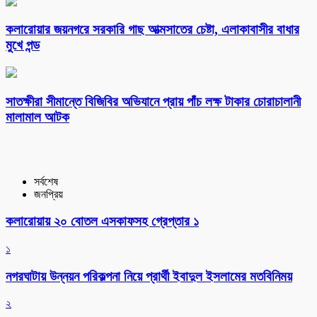
কলারোয়ার জয়নগরে সরকারি গাছ আত্মসাতের চেষ্টা, এলাকাবাসীর বাধার
মুখে পন্ড
সাতক্ষীরা সীমান্তে বিজিবির অভিযানে প্রায় পাঁচ লক্ষ টাকার চোরাচালানী
মালামাল আটক
সর্বশেষ
জনপ্রিয়
কলারোয়ায় ২০ বোতল এসকাফসহ গ্রেপ্তার ১
১
নগরঘাটায় উন্নয়ন পরিকল্পনা নিয়ে প্রার্থী ইবাদুল ইসলামের মতবিনিময়
২