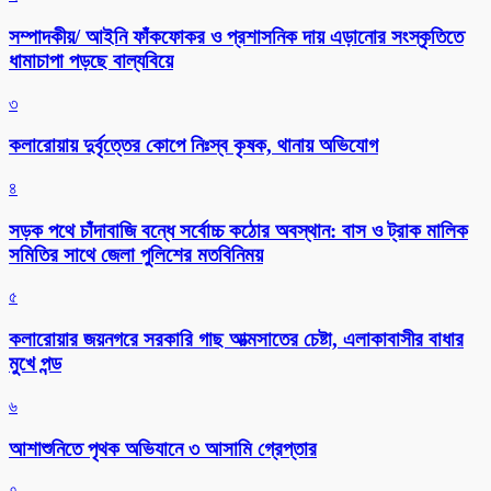
সম্পাদকীয়/ আইনি ফাঁকফোকর ও প্রশাসনিক দায় এড়ানোর সংস্কৃতিতে
ধামাচাপা পড়ছে বাল্যবিয়ে
৩
কলারোয়ায় দুর্বৃত্তের কোপে নিঃস্ব কৃষক, থানায় অভিযোগ
৪
সড়ক পথে চাঁদাবাজি বন্ধে সর্বোচ্চ কঠোর অবস্থান: বাস ও ট্রাক মালিক
সমিতির সাথে জেলা পুলিশের মতবিনিময়
৫
কলারোয়ার জয়নগরে সরকারি গাছ আত্মসাতের চেষ্টা, এলাকাবাসীর বাধার
মুখে পন্ড
৬
আশাশুনিতে পৃথক অভিযানে ৩ আসামি গ্রেপ্তার
৭