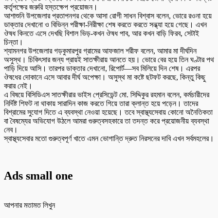
কর্তৃপক্ষের জরুরি হস্তক্ষেপ প্রয়োজন।
আশাশুনি উপজেলার প্রতাপনগর থেকে আসা রোগী সাধন বিশ্বাস বলেন, ভোরে রওনা হয়ে
ডাক্তার দেখানো ও বিভিন্ন পরীক্ষা-নিরীক্ষা শেষ করতে করতে সন্ধ্যা হয়ে গেছে। এখন
ঔষধ কিনতে এসে দেখছি বিশাল ভিড়-কখন ঔষধ পাব, আর কখন বাড়ি ফিরব, সেটাই
চিন্তা।
শ্যামনগর উপজেলার গড়কুমারপুর গ্রামের আফজাল শরীফ বলেন, আমার মা দীর্ঘদিন
অসুস্থ। চিকিৎসার জন্য প্রায়ই সাতক্ষীরায় আনতে হয়। ভোরে বের হয়ে তিন ঘণ্টার পথ
পাড়ি দিয়ে আসি। তারপর ডাক্তার দেখানো, রিপোর্ট—সব মিলিয়ে দিন শেষ। এরপর
ঔষধের দোকানে এসে আবার দীর্ঘ অপেক্ষা। অসুস্থ মা কষ্টে ছটফট করছে, কিন্তু কিছু
করার নেই।
এ বিষয়ে বিসিডিএস সাতক্ষীরার ভাইস প্রেসিডেন্ট মো. সিদ্দিকুর রহমান বলেন, কর্মচারীদের
নির্দিষ্ট শিফট না থাকায় সারাদিন কাজ করতে গিয়ে তারা ক্লান্ত হয়ে পড়েন। তাদের
বিশ্রামের সুযোগ দিতে এ ব্যবস্থা নেওয়া হয়েছে। তবে স্বাস্থ্যসেবায় কোনো অনৈতিকতা
বা বৈষম্যের অভিযোগ উঠলে আমরা গুরুত্বসহকারে তা তদন্ত করে প্রয়োজনীয় ব্যবস্থা
নেব।
স্বাস্থ্যসেবার মতো গুরুত্বপূর্ণ খাতে এমন ভোগান্তি দ্রুত নিরসনের দাবি এখন সর্বমহলের।
Ads small one
আপনার মতামত লিখুন