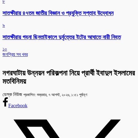
৮
সাতক্ষীরায় ৪৭তম জাতীয় বিজ্ঞান ও প্রযুক্তি সপ্তাহ উদ্বোধন
৯
সাতক্ষীরায় গহনা ছিনতাইকালে দুর্বৃত্তের ইটের আঘাতে নারী নিহত
১০
জনপ্রিয় সব খবর
নগরঘাটায় উন্নয়ন পরিকল্পনা নিয়ে প্রার্থী ইবাদুল ইসলামের
মতবিনিময়
ডেস্ক নিউজ
প্রকাশিত: শুক্রবার, ৭ আগস্ট, ২০২৬, ১:৫১ পূর্বাহ্ণ
Facebook