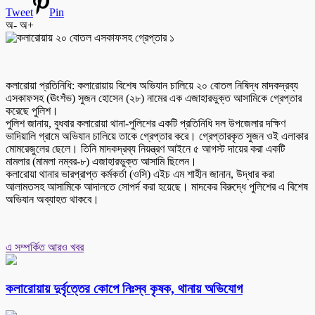
Tweet
Pin
অ-
অ+
কলারোয়া প্রতিনিধি: কলারোয়ায় বিশেষ অভিযান চালিয়ে ২০ বোতল নিষিদ্ধ মাদকদ্রব্য
এসকাফসহ (ঊংশঁভ) সুজন হোসেন (২৮) নামের এক এজাহারভুক্ত আসামিকে গ্রেপ্তার
করেছে পুলিশ।
পুলিশ জানায়, বুধবার কলারোয়া থানা-পুলিশের একটি প্রতিনিধি দল উপজেলার দক্ষিণ
ভাদিয়ালি গ্রামে অভিযান চালিয়ে তাকে গ্রেপ্তার করে। গ্রেপ্তারকৃত সুজন ওই এলাকার
মোমরেজুলের ছেলে। তিনি মাদকদ্রব্য নিয়ন্ত্রণ আইনে ৫ আগস্ট দায়ের করা একটি
মামলার (মামলা নম্বর-৮) এজাহারভুক্ত আসামি ছিলেন।
কলারোয়া থানার ভারপ্রাপ্ত কর্মকর্তা (ওসি) এইচ এম শাহীন জানান, উদ্ধার করা
আলামতসহ আসামিকে আদালতে সোপর্দ করা হয়েছে। মাদকের বিরুদ্ধে পুলিশের এ বিশেষ
অভিযান অব্যাহত থাকবে।
এ সম্পর্কিত আরও খবর
কলারোয়ায় দুর্বৃত্তের কোপে নিঃস্ব কৃষক, থানায় অভিযোগ