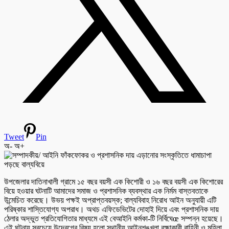
Tweet
Pin
অ-
অ+
উপজেলার দাতিনাখালী গ্রামে ১৫ বছর বয়সী এক কিশোরী ও ১৬ বছর বয়সী এক কিশোরের
বিয়ে হওয়ার ঘটনাটি আমাদের সমাজ ও প্রশাসনিক ব্যবস্থার এক নির্মম বাস্তবতাকে
উন্মেচিত করেছে। উভয় পক্ষই অপ্রাপ্তবয়স্ক; বাল্যবিবাহ নিরোধ আইন অনুযায়ী এটি
পরিষ্কার শাস্তিযোগ্য অপরাধ। অথচ এফিডেভিটের দোহাই দিয়ে এবং প্রশাসনিক দায়
ঠেলার অদ্ভুত প্রতিযোগিতার মাধ্যমে এই বেআইনি কর্মকা-টি নির্বিঘেœ সম্পন্ন হয়েছে।
এই ঘটনায় সবচেয়ে উদ্বেগের বিষয় হলো স্থানীয় আইনশৃঙ্খলা রক্ষাকারী বাহিনী ও মহিলা