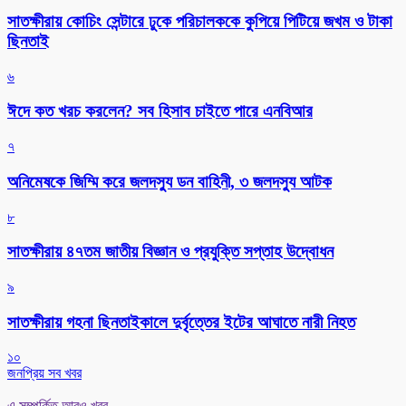
সাতক্ষীরায় কোচিং সেন্টারে ঢুকে পরিচালককে কুপিয়ে পিটিয়ে জখম ও টাকা
ছিনতাই
৬
ঈদে কত খরচ করলেন? সব হিসাব চাইতে পারে এনবিআর
৭
অনিমেষকে জিম্মি করে জলদস্যু ডন বাহিনী, ৩ জলদস্যু আটক
৮
সাতক্ষীরায় ৪৭তম জাতীয় বিজ্ঞান ও প্রযুক্তি সপ্তাহ উদ্বোধন
৯
সাতক্ষীরায় গহনা ছিনতাইকালে দুর্বৃত্তের ইটের আঘাতে নারী নিহত
১০
জনপ্রিয় সব খবর
এ সম্পর্কিত আরও খবর