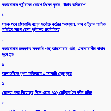
কলারোয়ায় দুর্বৃত্তের কোপে নিঃস্ব কৃষক, থানায় অভিযোগ
৪
সড়ক পথে চাঁদাবাজি বন্ধে সর্বোচ্চ কঠোর অবস্থান: বাস ও ট্রাক মালিক
সমিতির সাথে জেলা পুলিশের মতবিনিময়
৫
কলারোয়ার জয়নগরে সরকারি গাছ আত্মসাতের চেষ্টা, এলাকাবাসীর বাধার
মুখে পন্ড
৬
আশাশুনিতে পৃথক অভিযানে ৩ আসামি গ্রেপ্তার
৭
ভোমরা বন্দর দিয়ে দুই দিনে এলো ৭১২ মেট্রিক টন কাঁচা মরিচ
৮