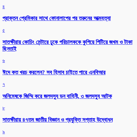
৪
প্রাক্তন প্রেমিকার সাথে ফোনালাপের পর তরুনের আত্মহত্যা
৫
সাতক্ষীরায় কোচিং সেন্টারে ঢুকে পরিচালককে কুপিয়ে পিটিয়ে জখম ও টাকা
ছিনতাই
৬
ঈদে কত খরচ করলেন? সব হিসাব চাইতে পারে এনবিআর
৭
অনিমেষকে জিম্মি করে জলদস্যু ডন বাহিনী, ৩ জলদস্যু আটক
৮
সাতক্ষীরায় ৪৭তম জাতীয় বিজ্ঞান ও প্রযুক্তি সপ্তাহ উদ্বোধন
৯