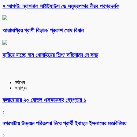
৭ আগস্ট: ন্যাশনাল লাইটহাউস ডে-সমুদ্রপথের নীরব পথপ্রদর্শক
আরামপ্রিয় প্রাণী বিড়াল/ প্রকাশ ঘোষ বিধান
হারিয়ে যাচ্ছে নাম খোদাইয়ের শিল্প/ সচ্চিদানন্দ দে সদয়
সর্বশেষ
জনপ্রিয়
কলারোয়ায় ২০ বোতল এসকাফসহ গ্রেপ্তার ১
১
নগরঘাটায় উন্নয়ন পরিকল্পনা নিয়ে প্রার্থী ইবাদুল ইসলামের মতবিনিময়
২