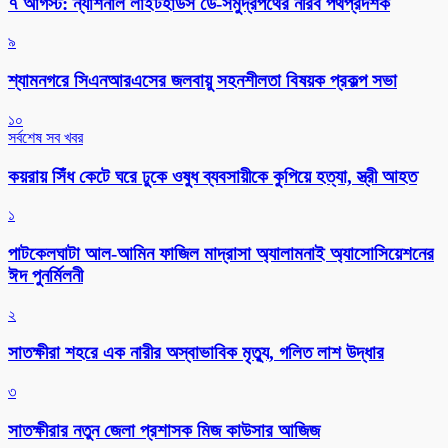
৭ আগস্ট: ন্যাশনাল লাইটহাউস ডে-সমুদ্রপথের নীরব পথপ্রদর্শক
৯
শ্যামনগরে সিএনআরএসের জলবায়ু সহনশীলতা বিষয়ক প্রকল্প সভা
১০
সর্বশেষ সব খবর
কয়রায় সিঁধ কেটে ঘরে ঢুকে ওষুধ ব্যবসায়ীকে কুপিয়ে হত্যা, স্ত্রী আহত
১
পাটকেলঘাটা আল-আমিন ফাজিল মাদ্রাসা অ্যালামনাই অ্যাসোসিয়েশনের
ঈদ পুনর্মিলনী
২
সাতক্ষীরা শহরে এক নারীর অস্বাভাবিক মৃত্যু, গলিত লাশ উদ্ধার
৩
সাতক্ষীরার নতুন জেলা প্রশাসক মিজ কাউসার আজিজ