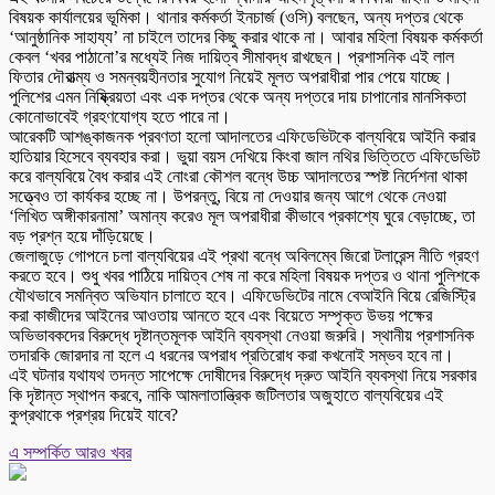
বিষয়ক কার্যালয়ের ভূমিকা। থানার কর্মকর্তা ইনচার্জ (ওসি) বলছেন, অন্য দপ্তর থেকে
‘আনুষ্ঠানিক সাহায্য’ না চাইলে তাদের কিছু করার থাকে না। আবার মহিলা বিষয়ক কর্মকর্তা
কেবল ‘খবর পাঠানো’র মধ্যেই নিজ দায়িত্ব সীমাবদ্ধ রাখছেন। প্রশাসনিক এই লাল
ফিতার দৌরাত্ম্য ও সমন্বয়হীনতার সুযোগ নিয়েই মূলত অপরাধীরা পার পেয়ে যাচ্ছে।
পুলিশের এমন নিষ্ক্রিয়তা এবং এক দপ্তর থেকে অন্য দপ্তরে দায় চাপানোর মানসিকতা
কোনোভাবেই গ্রহণযোগ্য হতে পারে না।
আরেকটি আশঙ্কাজনক প্রবণতা হলো আদালতের এফিডেভিটকে বাল্যবিয়ে আইনি করার
হাতিয়ার হিসেবে ব্যবহার করা। ভুয়া বয়স দেখিয়ে কিংবা জাল নথির ভিত্তিতে এফিডেভিট
করে বাল্যবিয়ে বৈধ করার এই নোংরা কৌশল বন্ধে উচ্চ আদালতের স্পষ্ট নির্দেশনা থাকা
সত্ত্বেও তা কার্যকর হচ্ছে না। উপরন্তু, বিয়ে না দেওয়ার জন্য আগে থেকে নেওয়া
‘লিখিত অঙ্গীকারনামা’ অমান্য করেও মূল অপরাধীরা কীভাবে প্রকাশ্যে ঘুরে বেড়াচ্ছে, তা
বড় প্রশ্ন হয়ে দাঁড়িয়েছে।
জেলাজুড়ে গোপনে চলা বাল্যবিয়ের এই প্রথা বন্ধে অবিলম্বে জিরো টলারেন্স নীতি গ্রহণ
করতে হবে। শুধু খবর পাঠিয়ে দায়িত্ব শেষ না করে মহিলা বিষয়ক দপ্তর ও থানা পুলিশকে
যৌথভাবে সমন্বিত অভিযান চালাতে হবে। এফিডেভিটের নামে বেআইনি বিয়ে রেজিস্ট্রি
করা কাজীদের আইনের আওতায় আনতে হবে এবং বিয়েতে সম্পৃক্ত উভয় পক্ষের
অভিভাবকদের বিরুদ্ধে দৃষ্টান্তমূলক আইনি ব্যবস্থা নেওয়া জরুরি। স্থানীয় প্রশাসনিক
তদারকি জোরদার না হলে এ ধরনের অপরাধ প্রতিরোধ করা কখনোই সম্ভব হবে না।
এই ঘটনার যথাযথ তদন্ত সাপেক্ষে দোষীদের বিরুদ্ধে দ্রুত আইনি ব্যবস্থা নিয়ে সরকার
কি দৃষ্টান্ত স্থাপন করবে, নাকি আমলাতান্ত্রিক জটিলতার অজুহাতে বাল্যবিয়ের এই
কুপ্রথাকে প্রশ্রয় দিয়েই যাবে?
এ সম্পর্কিত আরও খবর