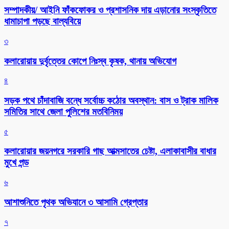
সম্পাদকীয়/ আইনি ফাঁকফোকর ও প্রশাসনিক দায় এড়ানোর সংস্কৃতিতে
ধামাচাপা পড়ছে বাল্যবিয়ে
৩
কলারোয়ায় দুর্বৃত্তের কোপে নিঃস্ব কৃষক, থানায় অভিযোগ
৪
সড়ক পথে চাঁদাবাজি বন্ধে সর্বোচ্চ কঠোর অবস্থান: বাস ও ট্রাক মালিক
সমিতির সাথে জেলা পুলিশের মতবিনিময়
৫
কলারোয়ার জয়নগরে সরকারি গাছ আত্মসাতের চেষ্টা, এলাকাবাসীর বাধার
মুখে পন্ড
৬
আশাশুনিতে পৃথক অভিযানে ৩ আসামি গ্রেপ্তার
৭