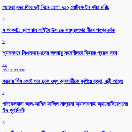
ভোমরা বন্দর দিয়ে দুই দিনে এলো ৭১২ মেট্রিক টন কাঁচা মরিচ
৮
৭ আগস্ট: ন্যাশনাল লাইটহাউস ডে-সমুদ্রপথের নীরব পথপ্রদর্শক
৯
শ্যামনগরে সিএনআরএসের জলবায়ু সহনশীলতা বিষয়ক প্রকল্প সভা
১০
সর্বশেষ সব খবর
কয়রায় সিঁধ কেটে ঘরে ঢুকে ওষুধ ব্যবসায়ীকে কুপিয়ে হত্যা, স্ত্রী আহত
১
পাটকেলঘাটা আল-আমিন ফাজিল মাদ্রাসা অ্যালামনাই অ্যাসোসিয়েশনের
ঈদ পুনর্মিলনী
২