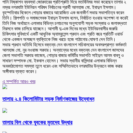
পানি নিষ্কাশন ব্যবস্থা জোরদারের প্রতিশ্রুতি দিয়ে মতবিনিময় সভা করেছেন তালার ২
নম্বর নগরঘাটা ইউনিয়ন পরিষদ নির্বাচনের প্রার্থী আলহাজ মো. ইবাদুল ইসলাম।
বৃহস্পতিবার বিকেলে পোড়ার বাজারে আয়োজিত এক জনাকীর্ণ সভায় সভাপতিত্ব করেন
তিনি। শিল্পপতি ও সমাজসেবক ইবাদুল ইসলাম বলেন, নির্বাচিত হওয়ার অপেক্ষা না করেই
তিনি নিজ অর্থায়নে এলাকার বিভিন্ন চলাচলের অনুপযোগী সড়ক সংস্কার ও জলাবদ্ধতা
নিরসনে কাজ চালিয়ে যাচ্ছেন। আগামী দু-এক দিনের মধ্যে ইউনিয়নবাসীর জরুরি
চিকিৎসার সুবিধার্থে একটি আধুনিক অ্যাম্বুলেন্স প্রদান এবং প্রতি বছর প্রতিটি ওয়ার্ড
থেকে একজন অসচ্ছল ব্যক্তিকে নিজ খরচে হজে পাঠানোর ঘোষণা দেন তিনি।
সভায় প্রধান অতিথি হিসেবে বক্তব্য দেন বাংলাদেশ সচিবালয়ের অবসরপ্রাপ্ত কর্মকর্তা
আলহাজ মো. নুর নওয়াজ সরদার। অন্যান্যের মধ্যে বক্তব্য দেন বাংলাদেশ জাসদের
জেলা সভাপতি সরদার কাজেম, পোড়ার বাজার কমিটির সভাপতি সাইদুল আলম বাবলু ও
সাধারণ সম্পাদক মো. ইকবাল হোসেন। সভায় স্থানীয় বাসিন্দারা এলাকার বিভিন্ন
অবকাঠামোগত সমস্যা তুলে ধরেন এবং সম্মিলিতভাবে নগরঘাটার উন্নয়নে কাজ করার
অঙ্গীকার ব্যক্ত করেন।
এ সম্পর্কিত আরও খবর
তালায় ২.৪ কিলোমিটার সড়ক নির্মাণকাজের উদ্বোধন
তালায় বিল থেকে যুবকের মৃতদেহ উদ্ধার