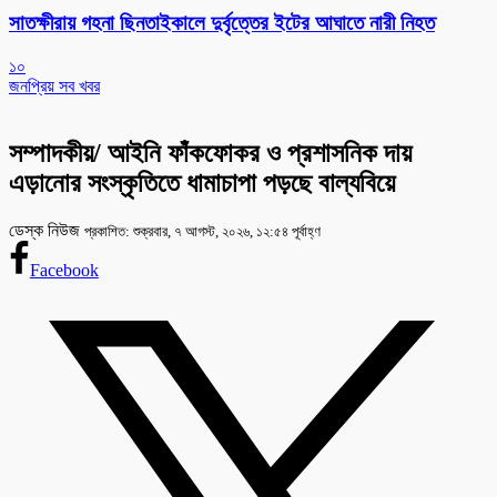
সাতক্ষীরায় গহনা ছিনতাইকালে দুর্বৃত্তের ইটের আঘাতে নারী নিহত
১০
জনপ্রিয় সব খবর
সম্পাদকীয়/ আইনি ফাঁকফোকর ও প্রশাসনিক দায়
এড়ানোর সংস্কৃতিতে ধামাচাপা পড়ছে বাল্যবিয়ে
ডেস্ক নিউজ
প্রকাশিত: শুক্রবার, ৭ আগস্ট, ২০২৬, ১২:৫৪ পূর্বাহ্ণ
Facebook