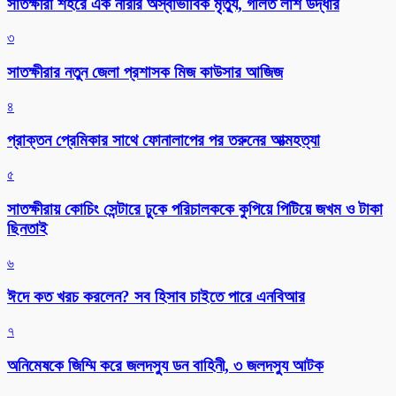
সাতক্ষীরা শহরে এক নারীর অস্বাভাবিক মৃত্যু, গলিত লাশ উদ্ধার
৩
সাতক্ষীরার নতুন জেলা প্রশাসক মিজ কাউসার আজিজ
৪
প্রাক্তন প্রেমিকার সাথে ফোনালাপের পর তরুনের আত্মহত্যা
৫
সাতক্ষীরায় কোচিং সেন্টারে ঢুকে পরিচালককে কুপিয়ে পিটিয়ে জখম ও টাকা
ছিনতাই
৬
ঈদে কত খরচ করলেন? সব হিসাব চাইতে পারে এনবিআর
৭
অনিমেষকে জিম্মি করে জলদস্যু ডন বাহিনী, ৩ জলদস্যু আটক