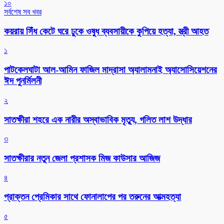
১০
সর্বশেষ সব খবর
কয়রায় সিঁধ কেটে ঘরে ঢুকে ওষুধ ব্যবসায়ীকে কুপিয়ে হত্যা, স্ত্রী আহত
১
পাটকেলঘাটা আল-আমিন ফাজিল মাদ্রাসা অ্যালামনাই অ্যাসোসিয়েশনের
ঈদ পুনর্মিলনী
২
সাতক্ষীরা শহরে এক নারীর অস্বাভাবিক মৃত্যু, গলিত লাশ উদ্ধার
৩
সাতক্ষীরার নতুন জেলা প্রশাসক মিজ কাউসার আজিজ
৪
প্রাক্তন প্রেমিকার সাথে ফোনালাপের পর তরুনের আত্মহত্যা
৫