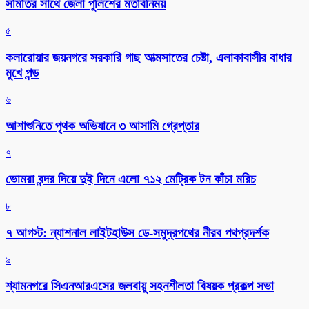
সমিতির সাথে জেলা পুলিশের মতবিনিময়
৫
কলারোয়ার জয়নগরে সরকারি গাছ আত্মসাতের চেষ্টা, এলাকাবাসীর বাধার
মুখে পন্ড
৬
আশাশুনিতে পৃথক অভিযানে ৩ আসামি গ্রেপ্তার
৭
ভোমরা বন্দর দিয়ে দুই দিনে এলো ৭১২ মেট্রিক টন কাঁচা মরিচ
৮
৭ আগস্ট: ন্যাশনাল লাইটহাউস ডে-সমুদ্রপথের নীরব পথপ্রদর্শক
৯
শ্যামনগরে সিএনআরএসের জলবায়ু সহনশীলতা বিষয়ক প্রকল্প সভা