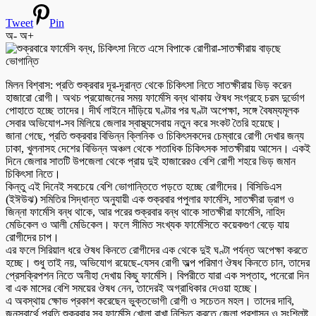
Tweet
Pin
অ-
অ+
মিলন বিশ্বাস: প্রতি শুক্রবার দূর-দূরান্ত থেকে চিকিৎসা নিতে সাতক্ষীরায় ভিড় করেন
হাজারো রোগী। অথচ প্রয়োজনের সময় ফার্মেসি বন্ধ থাকায় ঔষধ সংগ্রহে চরম দুর্ভোগ
পোহাতে হচ্ছে তাদের। দীর্ঘ লাইনে দাঁড়িয়ে ঘণ্টার পর ঘণ্টা অপেক্ষা, সঙ্গে বৈষম্যমূলক
সেবার অভিযোগ-সব মিলিয়ে জেলার স্বাস্থ্যসেবায় নতুন করে সংকট তৈরি হয়েছে।
জানা গেছে, প্রতি শুক্রবার বিভিন্ন ক্লিনিক ও চিকিৎসকদের চেম্বারে রোগী দেখার জন্য
ঢাকা, খুলনাসহ দেশের বিভিন্ন অঞ্চল থেকে শতাধিক চিকিৎসক সাতক্ষীরায় আসেন। একই
দিনে জেলার সাতটি উপজেলা থেকে প্রায় দুই হাজারেরও বেশি রোগী শহরে ভিড় জমান
চিকিৎসা নিতে।
কিন্তু এই দিনেই সবচেয়ে বেশি ভোগান্তিতে পড়তে হচ্ছে রোগীদের। বিসিডিএস
(ইঈউঝ) সমিতির সিদ্ধান্ত অনুযায়ী এক শুক্রবার পপুলার ফার্মেসি, সাতক্ষীরা ড্রাগ ও
জিন্না ফার্মেসি বন্ধ থাকে, আর পরের শুক্রবার বন্ধ থাকে সাতক্ষীরা ফার্মেসি, নাহিদ
মেডিকেল ও আলী মেডিকেল। ফলে সীমিত সংখ্যক ফার্মেসিতে কয়েকগুণ বেড়ে যায়
রোগীদের চাপ।
এর ফলে সিরিয়াল ধরে ঔষধ কিনতে রোগীদের এক থেকে দুই ঘণ্টা পর্যন্ত অপেক্ষা করতে
হচ্ছে। শুধু তাই নয়, অভিযোগ রয়েছে-যেসব রোগী অল্প পরিমাণ ঔষধ কিনতে চান, তাদের
প্রেসক্রিপশন নিতে অনীহা দেখায় কিছু ফার্মেসি। বিপরীতে যারা এক সপ্তাহ, পনেরো দিন
বা এক মাসের বেশি সময়ের ঔষধ নেন, তাদেরই অগ্রাধিকার দেওয়া হচ্ছে।
এ অবস্থায় ক্ষোভ প্রকাশ করেছেন ভুক্তভোগী রোগী ও সচেতন মহল। তাদের দাবি,
জনস্বার্থে প্রতি শুক্রবার সব ফার্মেসি খোলা রাখা নিশ্চিত করতে জেলা প্রশাসন ও সংশ্লিষ্ট