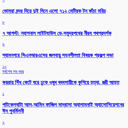
ভোমরা বন্দর দিয়ে দুই দিনে এলো ৭১২ মেট্রিক টন কাঁচা মরিচ
৮
৭ আগস্ট: ন্যাশনাল লাইটহাউস ডে-সমুদ্রপথের নীরব পথপ্রদর্শক
৯
শ্যামনগরে সিএনআরএসের জলবায়ু সহনশীলতা বিষয়ক প্রকল্প সভা
১০
সর্বশেষ সব খবর
কয়রায় সিঁধ কেটে ঘরে ঢুকে ওষুধ ব্যবসায়ীকে কুপিয়ে হত্যা, স্ত্রী আহত
১
পাটকেলঘাটা আল-আমিন ফাজিল মাদ্রাসা অ্যালামনাই অ্যাসোসিয়েশনের
ঈদ পুনর্মিলনী
২