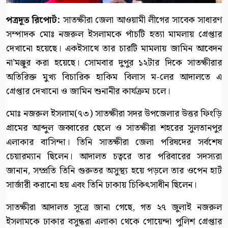
পত্রদূত রিপোর্ট:
সাতক্ষীরা জেলা আওয়ামী লীগের সাবেক সাধারণ
সম্পাদক মোঃ নজরুল ইসলামকে পাঁচটি হত্যা মামলায় গ্রেপ্তার
দেখানো হয়েছে। একইসাথে তার চারটি মামলায় জামিন আবেদন
না’মঞ্জুর করা হয়েছে। সোমবার দুপুর ১২টার দিকে সাতক্ষীরার
অতিরিক্ত মুখ্য বিচারিক হাকিম বিলাস ম-লের আদালতে এ
গ্রেপ্তার দেখানো ও জামিন শুনানীর কার্যক্রম চলে।
মোঃ নজরুল ইসলাম(৭৩) সাতক্ষীরা সদর উপজেলার উত্তর ফিংড়ি
গ্রামের আব্দুল জব্বারের ছেলে ও সাতক্ষীরা শহরের সুলতানপুর
এলাকার বাসিন্দা। তিনি সাতক্ষীরা জেলা পরিষদের সর্বশেষ
চেয়ারম্যান ছিলেন। আদালত চত্বরে তার পরিবারের সদস্যরা
জানান, সম্প্রতি তিনি গুরুতর অসুস্থ্য হয়ে পড়লে তার ওপেন হার্ট
সার্জারী করানো হয় এবং তিনি ঢাকায় চিকিৎসাধীন ছিলেন।
সাতক্ষীরা আদালত সূত্রে জানা গেছে, গত ২৭ জুলাই নজরুল
ইসলামকে ঢাকার বসুন্ধরা এলাকা থেকে গোয়েন্দা পুলিশ গ্রেপ্তার