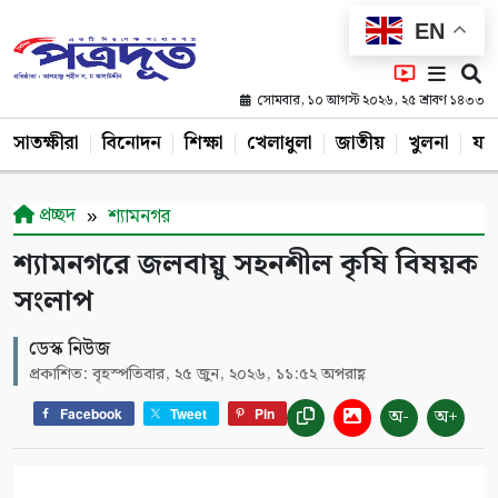
EN
সোমবার, ১০ আগস্ট ২০২৬, ২৫ শ্রাবণ ১৪৩৩
সাতক্ষীরা
বিনোদন
শিক্ষা
খেলাধুলা
জাতীয়
খুলনা
যশ
প্রচ্ছদ
শ্যামনগর
শ্যামনগরে জলবায়ু সহনশীল কৃষি বিষয়ক
সংলাপ
ডেস্ক নিউজ
প্রকাশিত: বৃহস্পতিবার, ২৫ জুন, ২০২৬, ১১:৫২ অপরাহ্ণ
অ-
অ+
Facebook
Tweet
Pin