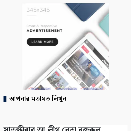
আপনার মতামত লিখুন
সাতক্ষীরার আ.লীগ নেতা নজরুল