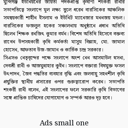
মুন্সিগঞ্জ ইউনিয়নের জয়িতা পদকপ্রাপ্ত কৃষাণী শংকরী রানীর
সভাপতিত্বে সংলাপে মূল লক্ষ্য তুলে ধরেন বারসিকের আঞ্চলিক
সমন্বয়কারী শাহীন ইসলাম ও ইউনিট ম্যানেজার মননজয় মন্ডল।
বারসিকের ফজলুল হকের সঞ্চালনায় অনুষ্ঠানে প্রধান অতিথি
ছিলেন শিক্ষক রনজিৎ কুমার বর্মন। বিশেষ অতিথি হিসেবে বক্তব্য
রাখেন উপসহকারী কৃষি কর্মকর্তা মাসুম বিল্লাহ, মো. জামাল
হোসেন, আফতাব উজ-জামান ও কার্তিক চন্দ্র সরকার।
সিএসও নেতৃবৃন্দের পক্ষে সংলাপে অংশ নেন আসমাউল হুসনা,
দেবশ্রী রানী ও আজমুন্নাহার কুইন। সংলাপে বক্তারা বিষমুক্ত ফসল
উৎপাদন, জৈব পদ্ধতির ব্যবহার বৃদ্ধি এবং জলবায়ু সহনশীল কৃষি
প্রযুক্তির স্থানীয় প্রসারের ওপর গুরুত্বারোপ করেন। সভাপতি
শংকরী রানী বলেন, এই সংলাপের ফলে সরকারি কৃষি বিভাগের
সঙ্গে প্রান্তিক চাষিদের যোগাযোগ ও সম্পর্ক আরও দৃঢ় হবে।
Ads small one