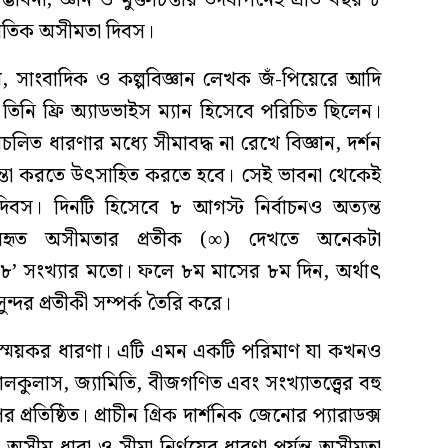
বনা, জ্ঞান ও মুক্তচিন্তার উদযাপনেই প্রতি বছর ৮
র্জাতিক অসীমতা দিবস।
বি, সাংবাদিক ও কল্পবিজ্ঞান লেখক জঁ-পিয়েরে আদি
িনি ফ্রি অ্যাডভাইস ম্যান হিসেবে পরিচিত ছিলেন।
রচলিত ধারণার মধ্যে সীমাবদ্ধ না রেখে বিজ্ঞান, দর্শন
িন্তা করতে উৎসাহিত করতে হবে। সেই ভাবনা থেকেই
িবস। দিনটি হিসেবে ৮ আগস্ট নির্বাচনও অত্যন্ত
ব্যবহৃত অসীমতার প্রতীক (∞) দেখতে অনেকটা
’ সংখ্যার মতো। ফলে ৮ম মাসের ৮ম দিন, অর্থাৎ
্দর প্রতীকী সম্পর্ক তৈরি করে।
্ময়কর ধারণা। এটি এমন একটি পরিমাণ যা কখনও
ালকুলাস, জ্যামিতি, বীজগণিত এবং সংখ্যাতত্ত্বের বহু
্রতিষ্ঠিত। প্রাচীন গ্রিক দার্শনিক জেনোর প্যারাডক্স