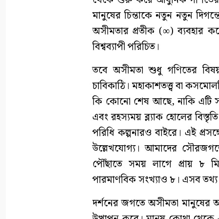
থেকে শুরু করে আধুনিক গণিতের অ
মানুষের চিন্তাকে নতুন নতুন দি
অসীমতার প্রতীক (∞) ব্যবহার 
বিশ্বব্যাপী পরিচিত।
তবে অসীমতা শুধু গণিতের বিষয় 
চাবিকাঠি। মহাকাশতত্ত্ব বা কসমোল
কি কোনো শেষ আছে, নাকি এটি সত্য
এবং রহস্যময় ব্ল্যাক হোলের বিস্ত
পরিধি কল্পনারও বাইরে। এই প্রসঙ্
উল্লেখযোগ্য। আমাদের সৌরজগতের 
পৌঁছাতে সময় লাগে প্রায় ৮ মি
পারমাণবিক সংখ্যাও ৮। এসব তথ্য দ
দর্শনের জগতে অসীমতা মানুষের অস্তি