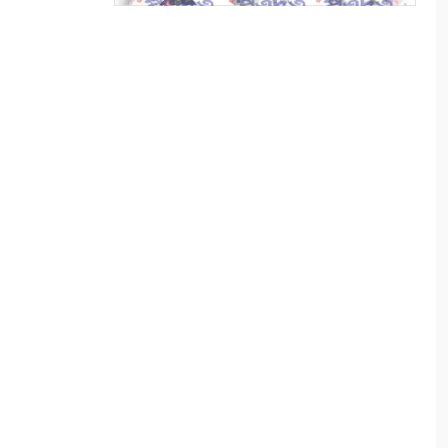
৮
পাইকগাছায় নার্সারীতে গুটি কলম
তৈরিতে ব্যস্ত শ্রমিক
৯
বাংলাদেশের পর্যটনের
মহাপরিকল্পনা: আজকের উদ্যোগ,
আগামীর বাংলাদেশ
১০