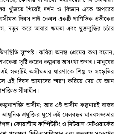
এসেছে, কোথায় বা যাবে? মহাবিশ্বের শেষ কোথায়?
ত্তর খুঁজতে গিয়েই দর্শন ও বিজ্ঞান একে অপরের
 অসীমতা দিবস তাই কেবল একটি গাণিতিক প্রতীকের
, নতুন করে ভাবার ক্ষমতা এবং মুক্তবুদ্ধির চর্চার
স্থিতি সুস্পষ্ট। কবিরা অনন্ত প্রেমের কথা বলেন,
েখকেরা সৃষ্টি করেন কল্পনার অসংখ্য জগৎ। মানুষের
ই সত্যটিই অসীমতার ধারণাকে শিল্প ও সংস্কৃতির
ফলে এই দিবস আমাদের স্মরণ করিয়ে দেয় যে জ্ঞান
াশক্তিও সীমাহীন।
র কল্পনাশক্তি অসীম; আর এই অসীম কল্পনারই বাস্তব
)। আধুনিক প্রযুক্তির যুগে এই মেলবন্ধন মানবসভ্যতার
গন্ত। কোয়ান্টাম কম্পিউটিং ও নিউরাল নেটওয়ার্কের