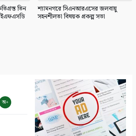
৯
তিগ্রস্ত তিন
শ্যামনগরে সিএনআরএসের জলবায়ু
 আইএফএসডি
সহনশীলতা বিষয়ক প্রকল্প সভা
বাংলাদেশের পর্যটনের
মহাপরিকল্পনা: আজকের উদ্যোগ,
আগামীর বাংলাদেশ
১০
অ+