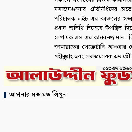
সকালে সংগঠনের নিজস্ব কার্যালয়ে
মসজিদগুলোর প্রতিনিধিদের হাত
পরিচালক এইচ এম কাজলের সভাপতি
প্রধান অতিথি হিসেবে উপস্থিত ছ
সম্পাদক এস এম কামরুজ্জামান। ব
জামায়াতের সেক্রেটারি আকবার হো
শহীদুল্লাহ এবং সমাজসেবক এম তৌহি
আপনার মতামত লিখুন