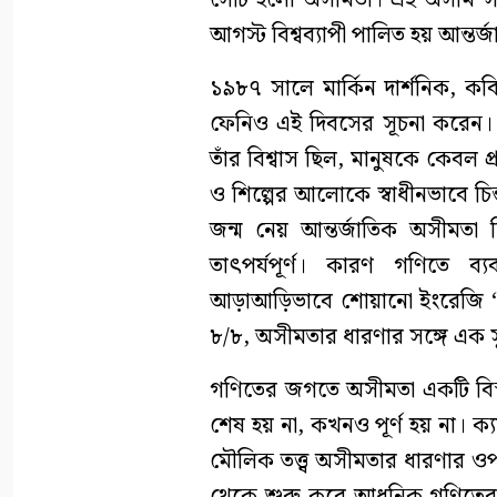
সেটি হলো অসীমতা। এই অসীম সম্ভা
আগস্ট বিশ্বব্যাপী পালিত হয় আন্ত
১৯৮৭ সালে মার্কিন দার্শনিক, ক
ফেনিও এই দিবসের সূচনা করেন। ত
তাঁর বিশ্বাস ছিল, মানুষকে কেবল প্
ও শিল্পের আলোকে স্বাধীনভাবে চ
জন্ম নেয় আন্তর্জাতিক অসীমতা দ
তাৎপর্যপূর্ণ। কারণ গণিতে 
আড়াআড়িভাবে শোয়ানো ইংরেজি ‘৮
৮/৮, অসীমতার ধারণার সঙ্গে এক সুন
গণিতের জগতে অসীমতা একটি বিস
শেষ হয় না, কখনও পূর্ণ হয় না। ক্য
মৌলিক তত্ত্ব অসীমতার ধারণার ওপর প