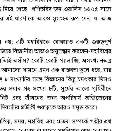
সীম ধারা ও সীমা নির্ণয়ের ধারণা পর্যন্ত অসীমতা
গন্তে নিয়ে গেছে। গণিতবিদ জন ওয়ালিস ১৬৫৫ সালে
করে এই ধারণাকে আরও সুসংহত রূপ দেন, যা আজ
নয়; এটি মহাবিশ্বকে বোঝারও একটি গুরুত্বপূর্ণ
জিতে বিজ্ঞানীরা আজও অনুসন্ধান করছেন-মহাবিশ্বের
িই অসীম? কোটি কোটি গ্যালাক্সি, অসংখ্য নক্ষত্র
ৃতি আমাদের সামনে এমন এক বাস্তবতা তুলে ধরে, যার
গে ৮ সংখ্যাটির সঙ্গে বিজ্ঞানের কিছু চমৎকার মিলও
প্রধান গ্রহ সংখ্যা ৮টি, সূর্যের আলো পৃথিবীতে
নিট এবং জীবনের জন্য অপরিহার্য অক্সিজেনের
িবসটির প্রতীকী গুরুত্বকে আরও সমৃদ্ধ করে।
ত্ব, সময়, মহাবিশ্ব এবং চেতনা সম্পর্কে গভীর প্রশ্ন