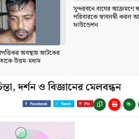
সুন্দরবনে বাঘের আক্রমণে ক্ষ
পরিবারকে স্বাবলম্বী করল
ফাউন্ডেশন
আপত্তিকর অবস্থায় আটকের
তাকে উত্তম-মধ্যম
্তা, দর্শন ও বিজ্ঞানের মেলবন্ধন
অ-
Facebook
Tweet
Pin