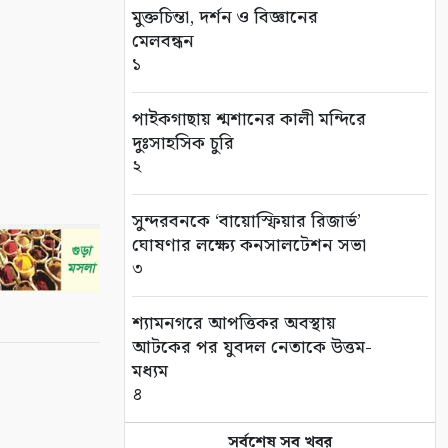
মুক্তচিন্তা, দর্শন ও বিজ্ঞানের
মেলবন্ধন
১
পাইকগাছায় শ্মশানের কালী মন্দিরে
দুঃসাহসিক চুরি
২
সুন্দরবনকে ‘বায়োস্ফিয়ার রিজার্ভ’
ঘোষণার লক্ষ্যে কনসালটেশন সভা
৩
শ্যামনগরে আপত্তিকর অবস্থায়
আটকের পর যুবদল নেতাকে উত্তম-
মধ্যম
৪
সর্বশেষ সব খবর