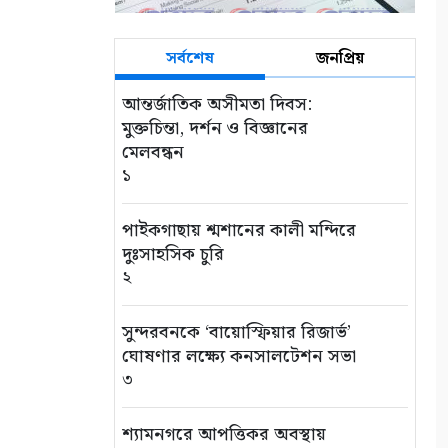
সর্বশেষ
জনপ্রিয়
আন্তর্জাতিক অসীমতা দিবস:
মুক্তচিন্তা, দর্শন ও বিজ্ঞানের
মেলবন্ধন
১
পাইকগাছায় শ্মশানের কালী মন্দিরে
দুঃসাহসিক চুরি
২
সুন্দরবনকে ‘বায়োস্ফিয়ার রিজার্ভ’
ঘোষণার লক্ষ্যে কনসালটেশন সভা
৩
শ্যামনগরে আপত্তিকর অবস্থায়