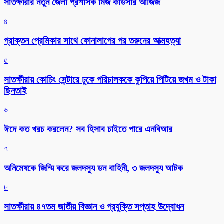
সাতক্ষীরার নতুন জেলা প্রশাসক মিজ কাউসার আজিজ
৪
প্রাক্তন প্রেমিকার সাথে ফোনালাপের পর তরুনের আত্মহত্যা
৫
সাতক্ষীরায় কোচিং সেন্টারে ঢুকে পরিচালককে কুপিয়ে পিটিয়ে জখম ও টাকা
ছিনতাই
৬
ঈদে কত খরচ করলেন? সব হিসাব চাইতে পারে এনবিআর
৭
অনিমেষকে জিম্মি করে জলদস্যু ডন বাহিনী, ৩ জলদস্যু আটক
৮
সাতক্ষীরায় ৪৭তম জাতীয় বিজ্ঞান ও প্রযুক্তি সপ্তাহ উদ্বোধন