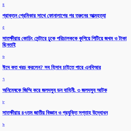
৪
প্রাক্তন প্রেমিকার সাথে ফোনালাপের পর তরুনের আত্মহত্যা
৫
সাতক্ষীরায় কোচিং সেন্টারে ঢুকে পরিচালককে কুপিয়ে পিটিয়ে জখম ও টাকা
ছিনতাই
৬
ঈদে কত খরচ করলেন? সব হিসাব চাইতে পারে এনবিআর
৭
অনিমেষকে জিম্মি করে জলদস্যু ডন বাহিনী, ৩ জলদস্যু আটক
৮
সাতক্ষীরায় ৪৭তম জাতীয় বিজ্ঞান ও প্রযুক্তি সপ্তাহ উদ্বোধন
৯