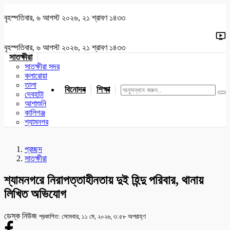
বৃহস্পতিবার, ৬ আগস্ট ২০২৬, ২১ শ্রাবণ ১৪৩৩
বৃহস্পতিবার, ৬ আগস্ট ২০২৬, ২১ শ্রাবণ ১৪৩৩
সাতক্ষীরা
সাতক্ষীরা সদর
কলারোয়া
তালা
বিনোদন
শিক্ষা
খেলাধুলা
জাতীয়
খুলনা
যশোর
দেবহাটা
আশাশুনি
কালিগঞ্জ
শ্যামনগর
প্রচ্ছদ
সাতক্ষীরা
শ্যামনগরে নিরাপত্তাহীনতায় দুই হিন্দু পরিবার, থানায়
লিখিত অভিযোগ
ডেস্ক নিউজ
প্রকাশিত: সোমবার, ১১ মে, ২০২৬, ৩:৫৮ অপরাহ্ণ