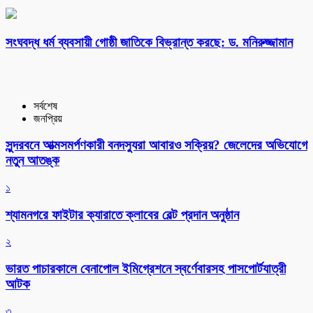
সংঘবদ্ধ ধর্ম ব্যবসায়ী গোষ্ঠী জাতিকে বিভ্রান্ত করছে: ড. মনিরুজ্জামান
সর্বশেষ
জনপ্রিয়
সুন্দরবনে আত্মসমর্পণকারী বনদস্যুরা আবারও সক্রিয়? জেলেদের অভিযোগে
নতুন আতঙ্ক
১
শ্যামনগরে ফাইটার ক্যারাতে ক্লাবের বেল্ট প্রদান অনুষ্ঠান
২
ভারত পাচারকালে বেনাপোল ইমিগ্রেশনে স্বর্ণেবারসহ পাসপোর্টযাত্রী
আটক
৩