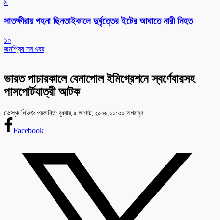
৯
সাতক্ষীরায় গহনা ছিনতাইকালে দুর্বৃত্তের ইটের আঘাতে নারী নিহত
১০
জনপ্রিয় সব খবর
ভারত পাচারকালে বেনাপোল ইমিগ্রেশনে স্বর্ণেবারসহ
পাসপোর্টযাত্রী আটক
ডেস্ক নিউজ
প্রকাশিত: বুধবার, ৫ আগস্ট, ২০২৬, ১১:৩০ অপরাহ্ণ
Facebook