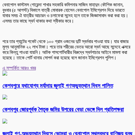
বেনাপোল কাস্টমস গোয়েন্দা শাখার সহকারি কমিশনার সাজিদ মাহাদুদ কৌশিক জানান,
বুধবার (৫ আগস্ট) বিকালে যাত্রী মোবারক হোসেন বেনাপোল ইমিগ্রেশন দিয়ে ভারতে
যাবার সময় ঐ যাত্রীর আচারন ও চলাফেরা সন্দেহ হলে তাকে জিজ্ঞাসাবাদ করা করা হয়।
এসময় তার কাছে স্বর্ন থাকার কথা স্বীকার করে।
পরে তার প্যান্টের পকেট থেকে ১০০ গ্রাম ওজনের দুটি স্বর্নবার পাওয়া যায়। যার বাজার
মুল্য আনুমানিক ২২ লাখ টাকা। পরে তার শরীরের ভেতর আরো স্বর্ন আছে সন্দেহে এক্সরে
করে কিন্তু পাওয়া যায়নি। আটক পাসপোর্টধারীর বিরুদ্ধে স্বর্নপাচার আইনে মামলা করা
হয়েছে। তাকে পোর্ট থানায় সোপর্দ করা হয়েছে বলে জানান ইমিগ্রেশন পুলিশ।
এ সম্পর্কিত আরও খবর
কেশবপুরে যথাযোগ্য মর্যাদায় জুলাই গণঅভ্যুত্থান দিবস পালিত
কেশবপুর জোরপূর্বক পৈতৃক জমির উপরের বেড়া ভেঙ্গে দিল প্রতিপক্ষরা
‎জুলাই গণ-অভ্যুত্থান দিবসে ভোমরা ও বেনাপোল স্থলবন্দরে বাণিজ্য বন্ধ