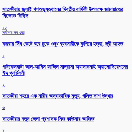
সাতক্ষীরায় জুলাই গণঅভ্যুত্থানের দ্বিতীয় বার্ষিকী উপলক্ষে জামায়াতের
বিক্ষোভ মিছিল
১০
সর্বশেষ সব খবর
কয়রায় সিঁধ কেটে ঘরে ঢুকে ওষুধ ব্যবসায়ীকে কুপিয়ে হত্যা, স্ত্রী আহত
১
পাটকেলঘাটা আল-আমিন ফাজিল মাদ্রাসা অ্যালামনাই অ্যাসোসিয়েশনের
ঈদ পুনর্মিলনী
২
সাতক্ষীরা শহরে এক নারীর অস্বাভাবিক মৃত্যু, গলিত লাশ উদ্ধার
৩
সাতক্ষীরার নতুন জেলা প্রশাসক মিজ কাউসার আজিজ
৪