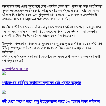
বনদস্যুদের কাছ থেকে মুক্ত হয়ে ফেরা একাধিক জেলে নাম প্রকাশ না করার শর্তে জানান,
সুন্দরবনের ভেতরে এখনও কয়েকটি সশস্ত্র ডাকাত দল সক্রিয় রয়েছে। তারা জেলেদের
নৌকা থামিয়ে জিম্মি করছে এবং মুক্তিপণ আদায় করছে। এসব দলে আত্মসমর্পণকারী
কয়েকজন সাবেক বনদস্যুকেও দেখা গেছে বলে তাদের দাবি।
স্থানীয় বনজীবীদের মধ্যে এ ঘটনায় নতুন করে আতঙ্ক ছড়িয়ে পড়েছে। তারা সুন্দরবনে
নিরাপদে মাছ ও কাঁকড়া আহরণ নিশ্চিত করতে বন বিভাগ, কোস্টগার্ড ও আইনশৃঙ্খলা
রক্ষাকারী বাহিনীর নিয়মিত অভিযান জোরদারের দাবি জানিয়েছেন।
উল্লেখ্য, সাম্প্রতিক মাসগুলোতে সুন্দরবনে বনদস্যুদের পুনরায় সক্রিয় হওয়ার অভিযোগ
বিভিন্ন গণমাধ্যমেও উঠে এসেছে এবং সরকার এ বিষয়ে কঠোর অবস্থানের কথা
জানিয়েছে।
অভিযুক্ত ব্যক্তিদের সাথে মোবাইল ফোনে কথা বলার চেষ্টা করলেও তাদের সাথে কথা
বলা সম্ভব হয় নাই।
এ সম্পর্কিত আরও খবর
শ্যামনগরে ফাইটার ক্যারাতে ক্লাবের বেল্ট প্রদান অনুষ্ঠান
নদী থেকে অবৈধ ভাবে বালু উত্তোলনের দায়ে ৫০ হাজার টাকা জরিমানা