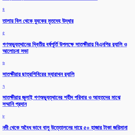
৪
তালায় বিল থেকে যুবকের মৃতদেহ উদ্ধার
৫
গণঅভ্যুত্থানের দ্বিতীয় বর্ষপূর্তি উপলক্ষে সাতক্ষীরায় বিএনপির র‌্যালি ও
আলোচনা সভা
৬
সাতক্ষীরায় ছাত্রশিবিরের ম্যারাথন র‌্যালি
৭
সাতক্ষীরায় জুলাই গণঅভ্যুত্থানের শহীদ পরিবার ও আহতদের মাঝে
সম্মানি প্রদান
৮
নদী থেকে অবৈধ ভাবে বালু উত্তোলনের দায়ে ৫০ হাজার টাকা জরিমানা