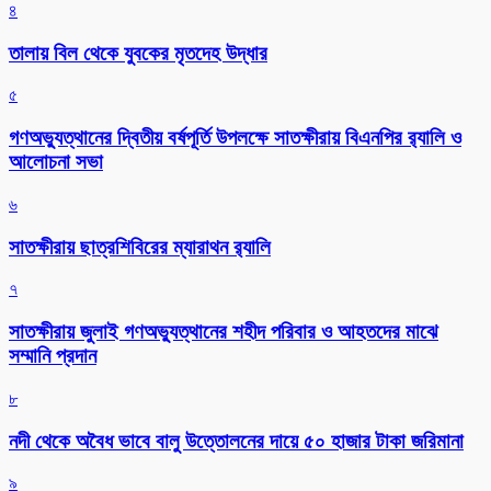
৪
তালায় বিল থেকে যুবকের মৃতদেহ উদ্ধার
৫
গণঅভ্যুত্থানের দ্বিতীয় বর্ষপূর্তি উপলক্ষে সাতক্ষীরায় বিএনপির র‌্যালি ও
আলোচনা সভা
৬
সাতক্ষীরায় ছাত্রশিবিরের ম্যারাথন র‌্যালি
৭
সাতক্ষীরায় জুলাই গণঅভ্যুত্থানের শহীদ পরিবার ও আহতদের মাঝে
সম্মানি প্রদান
৮
নদী থেকে অবৈধ ভাবে বালু উত্তোলনের দায়ে ৫০ হাজার টাকা জরিমানা
৯