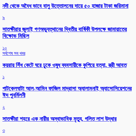
নদী থেকে অবৈধ ভাবে বালু উত্তোলনের দায়ে ৫০ হাজার টাকা জরিমানা
৯
সাতক্ষীরায় জুলাই গণঅভ্যুত্থানের দ্বিতীয় বার্ষিকী উপলক্ষে জামায়াতের
বিক্ষোভ মিছিল
১০
সর্বশেষ সব খবর
কয়রায় সিঁধ কেটে ঘরে ঢুকে ওষুধ ব্যবসায়ীকে কুপিয়ে হত্যা, স্ত্রী আহত
১
পাটকেলঘাটা আল-আমিন ফাজিল মাদ্রাসা অ্যালামনাই অ্যাসোসিয়েশনের
ঈদ পুনর্মিলনী
২
সাতক্ষীরা শহরে এক নারীর অস্বাভাবিক মৃত্যু, গলিত লাশ উদ্ধার
৩