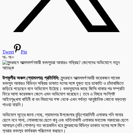
Tweet
Pin
অ-
অ+
উপকূলীয় অঞ্চল (শ্যামনগর) প্রতিনিধি:
সুন্দরবনে আত্মসমর্পণকারী কয়েকজন সাবেক
বনদস্যু আবারও বিভিন্ন সক্রিয় ডাকাত দলের সঙ্গে যুক্ত হয়ে ডাকাতি ও চাঁদাবাজিতে
জড়িয়ে পড়েছেন বলে অভিযোগ উঠেছে। বনদস্যুদের কাছে জিম্মি থাকার পর সম্প্রতি
ফিরে আসা কয়েকজন জেলে এমন অভিযোগ করেছেন। তবে এ বিষয়ে সংশ্লিষ্ট
আইনশৃঙ্খলা বাহিনী বা বন বিভাগের পক্ষ থেকে এখন পর্যন্ত আনুষ্ঠানিক কোনো বক্তব্য
পাওয়া যায়নি।
অভিযোগ সূত্রে জানা গেছে, শ্যামনগর উপজেলার বুড়িগোয়ালিনী এলাকার গনি সানার
ছেলে ননে সানা, লোকমানের ছেলে বাবু এবং দাতিনাখালী এলাকার মনতেজ সরদারের ছেলে
আসাদুল (ননি গোপাল) গত কয়েকদিন ধরে সুন্দরবনের বিভিন্ন ডাকাত দলের সঙ্গে মিশে
পুনরায় বনদস্যু কার্যক্রম পরিচালনা করছেন।