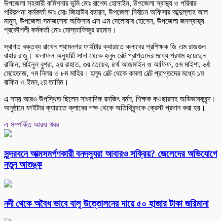
উপজেলা সহকারী কমিশনার ভূমি মোঃ রাশেদ হোসাইন, উপজেলা স্বাস্থ্য ও পরিবার
পরিকল্পনা কর্মকর্তা ডাঃ মোঃ জিয়াউর রহমান, উপজেলা নির্বাচন অফিসার আব্দুল্লাহ আল
মামুন, উপজেলা সমাজসেবা অফিসার এস এম দেলোয়ার হোসেন, উপজেলা জনস্বাস্থ্য
প্রকৌশলী কর্মকর্তা মোঃ মোস্তাফিজুর রহমান।
স্বাগত বক্তব্য রাখেন শ্যামনগর ফাইটার ক্যারাতে ক্লাবের প্রশিক্ষক জি এম রাজগুল
বাহার রাজু। ফলাফল অনুযায়ী সাদা থেকে হলুদ বেল্ট প্রাপ্তদের মধ্যে প্রথম হয়েছেন
রাফিন, মাইনুল বুশরা, ২য় রাহাত, ৩য় তৈয়েব, ৪র্থ আজমাইন ও আফিফ, ৫ম মাইশা, ৬ষ্ঠ
মেহেতাজ, ৭ম নিলয় ও ৮ম মাহির। হলুদ বেল্ট থেকে কমলা বেল্ট প্রাপ্তদের মধ্যে ১ম
রাফিন ও ইমন,২য় তামিম।
এ সময় আরও উপস্থিত ছিলেন সাংবাদিক রনজিৎ বর্মন, শিক্ষক কওছারসহ অভিভাবকবৃন্দ।
অনুষ্ঠানে ফাইটার ক্যারাতে ক্লাবের পক্ষ থেকে অতিথিবৃন্দকে ক্রেস্ট প্রদান করা হয়।
এ সম্পর্কিত আরও খবর
সুন্দরবনে আত্মসমর্পণকারী বনদস্যুরা আবারও সক্রিয়? জেলেদের অভিযোগে
নতুন আতঙ্ক
নদী থেকে অবৈধ ভাবে বালু উত্তোলনের দায়ে ৫০ হাজার টাকা জরিমানা