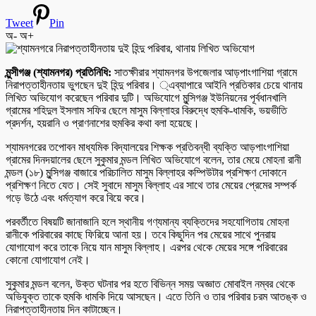
Tweet
Pin
অ-
অ+
মুন্সীগঞ্জ (শ্যামনগর) প্রতিনিধি:
সাতক্ষীরার শ্যামনগর উপজেলার আড়পাংগাশিয়া গ্রামে
নিরাপত্তাহীনতায় ভুগছেন দুই হিন্দু পরিবার। ্এব্যাপারে আইনি প্রতিকার চেয়ে থানায়
লিখিত অভিযোগ করেছেন পরিবার দুটি। অভিযোগে মুন্সিগঞ্জ ইউনিয়নের পূর্বধানখালি
গ্রামের শহিদুল ইসলাম সফির ছেলে মাসুম বিল্লাহর বিরুদ্ধে হুমকি-ধামকি, ভয়ভীতি
প্রদর্শন, হয়রানি ও প্রাণনাশের হুমকির কথা বলা হয়েছে।
শ্যামনগরের তপোবন মাধ্যমিক বিদ্যালয়ের শিক্ষক প্রতিবন্ধী ব্যক্তি আড়পাংগাশিয়া
গ্রামের দিনদয়ালের ছেলে সুকুমার মন্ডল লিখিত অভিযোগে বলেন, তার মেয়ে মোহনা রানী
মন্ডল (১৮) মুন্সিগঞ্জ বাজারে পরিচালিত মাসুম বিল্লাহর কম্পিউটার প্রশিক্ষণ দোকানে
প্রশিক্ষণ নিতে যেত। সেই সুবাদে মাসুম বিল্লাহ এর সাথে তার মেয়ের প্রেমের সম্পর্ক
গড়ে উঠে এবং ধর্মত্যাগ করে বিয়ে করে।
পরবর্তীতে বিষয়টি জানাজানি হলে স্থানীয় গণ্যমান্য ব্যক্তিদের সহযোগিতায় মোহনা
রানীকে পরিবারের কাছে ফিরিয়ে আনা হয়। তবে কিছুদিন পর মেয়ের সাথে পুনরায়
যোগাযোগ করে তাকে নিয়ে যান মাসুম বিল্লাহ। এরপর থেকে মেয়ের সঙ্গে পরিবারের
কোনো যোগাযোগ নেই।
সুকুমার মন্ডল বলেন, উক্ত ঘটনার পর হতে বিভিন্ন সময় অজ্ঞাত মোবাইল নম্বর থেকে
অভিযুক্ত তাকে হুমকি ধামকি দিয়ে আসছেন। এতে তিনি ও তার পরিবার চরম আতঙ্ক ও
নিরাপত্তাহীনতায় দিন কাটাচ্ছেন।