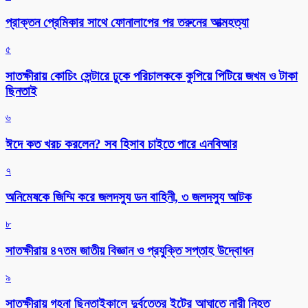
প্রাক্তন প্রেমিকার সাথে ফোনালাপের পর তরুনের আত্মহত্যা
৫
সাতক্ষীরায় কোচিং সেন্টারে ঢুকে পরিচালককে কুপিয়ে পিটিয়ে জখম ও টাকা
ছিনতাই
৬
ঈদে কত খরচ করলেন? সব হিসাব চাইতে পারে এনবিআর
৭
অনিমেষকে জিম্মি করে জলদস্যু ডন বাহিনী, ৩ জলদস্যু আটক
৮
সাতক্ষীরায় ৪৭তম জাতীয় বিজ্ঞান ও প্রযুক্তি সপ্তাহ উদ্বোধন
৯
সাতক্ষীরায় গহনা ছিনতাইকালে দুর্বৃত্তের ইটের আঘাতে নারী নিহত