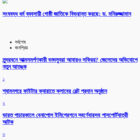
সংঘবদ্ধ ধর্ম ব্যবসায়ী গোষ্ঠী জাতিকে বিভ্রান্ত করছে: ড. মনিরুজ্জামান
সর্বশেষ
জনপ্রিয়
সুন্দরবনে আত্মসমর্পণকারী বনদস্যুরা আবারও সক্রিয়? জেলেদের অভিযোগে
নতুন আতঙ্ক
১
শ্যামনগরে ফাইটার ক্যারাতে ক্লাবের বেল্ট প্রদান অনুষ্ঠান
২
ভারত পাচারকালে বেনাপোল ইমিগ্রেশনে স্বর্ণেবারসহ পাসপোর্টযাত্রী
আটক
৩