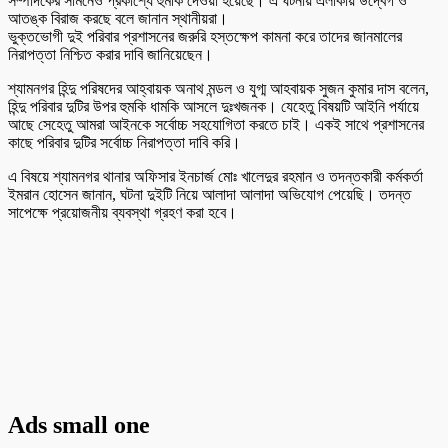
সম্পাদকের সামনেও প্রকাশ্যে হুমকি দেওয়া হয়েছে। এ ঘটনায় এলাকায় উদ্বেগ ও
আতঙ্ক বিরাজ করছে বলে জানান স্থানীয়রা।
ভুক্তভোগী দুই পরিবার প্রশাসনের জরুরি হস্তক্ষেপ কামনা করে তাদের জানমালের
নিরাপত্তা নিশ্চিত করার দাবি জানিয়েছেন।
শ্যামনগর হিন্দু পরিষদের আহ্বায়ক অনাথ মন্ডল ও যুগ্ম আহবায়ক সুজন কুমার দাস বলেন,
হিন্দু পরিবার দুটির উপর হুমকি ধামকি আসলে দুঃখজনক। যেহেতু বিষয়টি আইনি পর্যায়ে
আছে সেহেতু আমরা আইনকে সর্বোচ্চ সহযোগিতা করতে চাই। একই সাথে প্রশাসনের
কাছে পরিবার দুটির সর্বোচ্চ নিরাপত্তা দাবি করি।
এ বিষয়ে শ্যামনগর থানার অফিসার ইনচার্জ মোঃ খালেদুর রহমান ও তদন্তকারী কর্মকর্তা
ইমরান হোসেন জানান, ঘটনা দুইটি নিয়ে আলাদা আলাদা অভিযোগ পেয়েছি। তদন্ত
সাপেক্ষে প্রয়োজনীয় ব্যবস্থা গ্রহণ করা হবে।
Ads small one