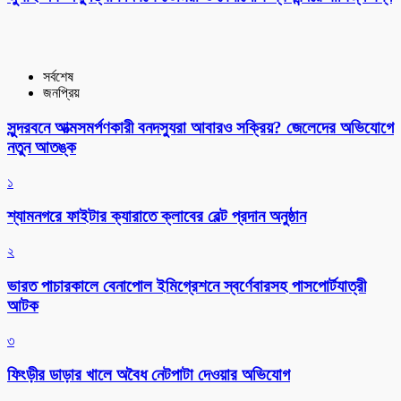
সর্বশেষ
জনপ্রিয়
সুন্দরবনে আত্মসমর্পণকারী বনদস্যুরা আবারও সক্রিয়? জেলেদের অভিযোগে
নতুন আতঙ্ক
১
শ্যামনগরে ফাইটার ক্যারাতে ক্লাবের বেল্ট প্রদান অনুষ্ঠান
২
ভারত পাচারকালে বেনাপোল ইমিগ্রেশনে স্বর্ণেবারসহ পাসপোর্টযাত্রী
আটক
৩
ফিংড়ীর ডাড়ার খালে অবৈধ নেটপাটা দেওয়ার অভিযোগ