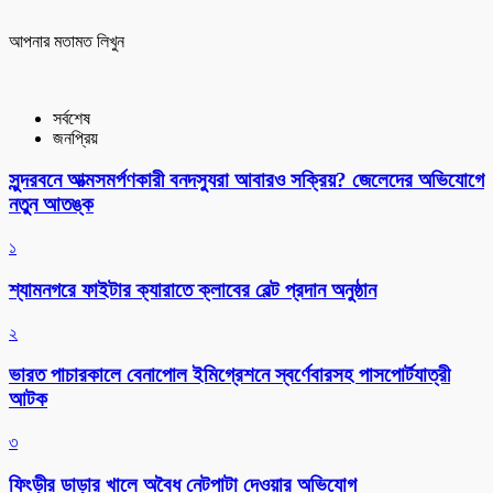
আপনার মতামত লিখুন
সর্বশেষ
জনপ্রিয়
সুন্দরবনে আত্মসমর্পণকারী বনদস্যুরা আবারও সক্রিয়? জেলেদের অভিযোগে
নতুন আতঙ্ক
১
শ্যামনগরে ফাইটার ক্যারাতে ক্লাবের বেল্ট প্রদান অনুষ্ঠান
২
ভারত পাচারকালে বেনাপোল ইমিগ্রেশনে স্বর্ণেবারসহ পাসপোর্টযাত্রী
আটক
৩
ফিংড়ীর ডাড়ার খালে অবৈধ নেটপাটা দেওয়ার অভিযোগ