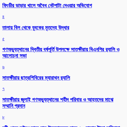
ফিংড়ীর ডাড়ার খালে অবৈধ নেটপাটা দেওয়ার অভিযোগ
৪
তালায় বিল থেকে যুবকের মৃতদেহ উদ্ধার
৫
গণঅভ্যুত্থানের দ্বিতীয় বর্ষপূর্তি উপলক্ষে সাতক্ষীরায় বিএনপির র‌্যালি ও
আলোচনা সভা
৬
সাতক্ষীরায় ছাত্রশিবিরের ম্যারাথন র‌্যালি
৭
সাতক্ষীরায় জুলাই গণঅভ্যুত্থানের শহীদ পরিবার ও আহতদের মাঝে
সম্মানি প্রদান
৮