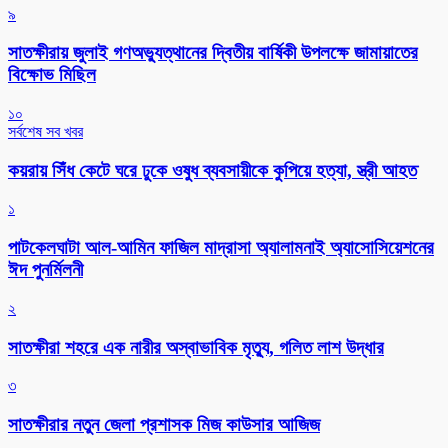
৯
সাতক্ষীরায় জুলাই গণঅভ্যুত্থানের দ্বিতীয় বার্ষিকী উপলক্ষে জামায়াতের
বিক্ষোভ মিছিল
১০
সর্বশেষ সব খবর
কয়রায় সিঁধ কেটে ঘরে ঢুকে ওষুধ ব্যবসায়ীকে কুপিয়ে হত্যা, স্ত্রী আহত
১
পাটকেলঘাটা আল-আমিন ফাজিল মাদ্রাসা অ্যালামনাই অ্যাসোসিয়েশনের
ঈদ পুনর্মিলনী
২
সাতক্ষীরা শহরে এক নারীর অস্বাভাবিক মৃত্যু, গলিত লাশ উদ্ধার
৩
সাতক্ষীরার নতুন জেলা প্রশাসক মিজ কাউসার আজিজ