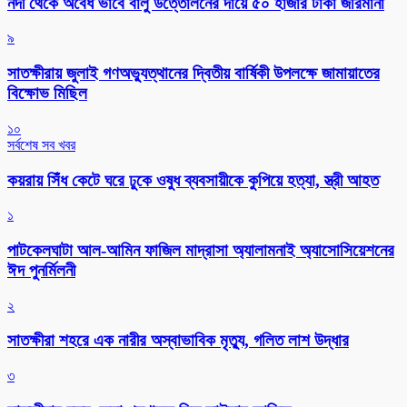
নদী থেকে অবৈধ ভাবে বালু উত্তোলনের দায়ে ৫০ হাজার টাকা জরিমানা
৯
সাতক্ষীরায় জুলাই গণঅভ্যুত্থানের দ্বিতীয় বার্ষিকী উপলক্ষে জামায়াতের
বিক্ষোভ মিছিল
১০
সর্বশেষ সব খবর
কয়রায় সিঁধ কেটে ঘরে ঢুকে ওষুধ ব্যবসায়ীকে কুপিয়ে হত্যা, স্ত্রী আহত
১
পাটকেলঘাটা আল-আমিন ফাজিল মাদ্রাসা অ্যালামনাই অ্যাসোসিয়েশনের
ঈদ পুনর্মিলনী
২
সাতক্ষীরা শহরে এক নারীর অস্বাভাবিক মৃত্যু, গলিত লাশ উদ্ধার
৩