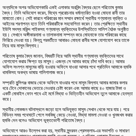
অন্যদিকে অপর অভিযোগকারি একই এলাকার অরবিন্দ বৈদ্যর ছেলে পরিতোষ কুমার
বৈদ্য। তিনি অভিযোগ করেন, মিথ্যে প্ররোচনায় ধর্মান্তরিত হওয়া মোহনা রানী তার
মামাতো বোন। সেই কারনে পরিবারের মান সম্মান রক্ষার্থে স্থানীয় গণ্যমান্য ব্যক্তি ও
আইনের শরণাপন্ন হতে তিনি পরিবারটিকে সহযোগিতা করেন। তার প্রেক্ষিতে স্থানীয়
ইউপি সদস্য মকিন্দ পাইকসহ গণ্যমান্য ব্যক্তিদের উপস্থিতিতে সালিশ বৈঠক অনুষ্ঠিত
হয়। সেখানে অঙ্গীকারনামা ও তালাকনামা সম্পন্ন করে মোহনাকে তার পরিবারের কাছে
ফিরিয়ে দেওয়া হয়। কিন্তু পরবর্তীতে আবারও মোহনা রানীর সঙ্গে যোগাযোগ করে তাকে
নিয়ে যায় মাসুম বিল্লাহ।
পরিতোষ কুমার বৈদ্য জানান, বিষয়টি নিয়ে আমি স্থানীয় গণ্যমান্য ব্যক্তিদের সাথে
যোগাযোগ করায় ক্ষিপ্ত হয় মাসুম। এজন্য সে আমার কাছে চাঁদা দাবি করে। আমার
অফিস সংলগ্ন মাসুমের বাড়ি হওয়ায় অফিসে যাওয়া আসার পথে প্রতিদিন আমাকে হুমকি
ধামকিসহ অকথ্য ভাষায় গালিগালাজ করে।
সম্প্রতি মুন্সিগঞ্জ বাজার থেকে অফিসে যাওয়ার পথে মাসুম বিল্লাহ আমার জামার কলার
ধরে টেনে দোকানের ভেতরে নেওয়ার চেষ্টা করেন এবং আমার কাছে ৪০ হাজার টাকা ও
একটি মোবাইল ফোন পাবে এই মর্মে মিথ্যা ও ভিত্তিহীন অভিযোগ তুলে আমাকে হেনস্তা
করে।
স্থানীয় লোকজন ঘটনাস্থলে জড়ো হলে অভিযুক্ত মাসুম সেখান থেকে সরে যায়। পরে
বিভিন্ন সময় পথেঘাটে পেলে সবকিছু কেড়ে নেওয়া, মিথ্যা মামলা দেওয়া ও খুনজখম করার
হুমকি দেন বলেও অভিযোগ ভুক্তভোগী পরিতোষ বৈদ্য।
অভিযোগে আরও উল্লেখ করা হয়, স্থানীয় সুন্দরবন প্রেসক্লাব-এর সভাপতি ও সাধারণ