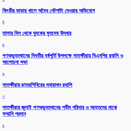
ফিংড়ীর ডাড়ার খালে অবৈধ নেটপাটা দেওয়ার অভিযোগ
৪
তালায় বিল থেকে যুবকের মৃতদেহ উদ্ধার
৫
গণঅভ্যুত্থানের দ্বিতীয় বর্ষপূর্তি উপলক্ষে সাতক্ষীরায় বিএনপির র‌্যালি ও
আলোচনা সভা
৬
সাতক্ষীরায় ছাত্রশিবিরের ম্যারাথন র‌্যালি
৭
সাতক্ষীরায় জুলাই গণঅভ্যুত্থানের শহীদ পরিবার ও আহতদের মাঝে
সম্মানি প্রদান
৮