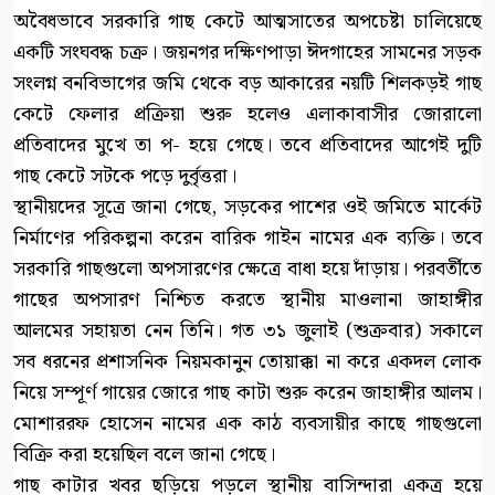
অবৈধভাবে সরকারি গাছ কেটে আত্মসাতের অপচেষ্টা চালিয়েছে
একটি সংঘবদ্ধ চক্র। জয়নগর দক্ষিণপাড়া ঈদগাহের সামনের সড়ক
সংলগ্ন বনবিভাগের জমি থেকে বড় আকারের নয়টি শিলকড়ই গাছ
কেটে ফেলার প্রক্রিয়া শুরু হলেও এলাকাবাসীর জোরালো
প্রতিবাদের মুখে তা প- হয়ে গেছে। তবে প্রতিবাদের আগেই দুটি
গাছ কেটে সটকে পড়ে দুর্বৃত্তরা।
স্থানীয়দের সূত্রে জানা গেছে, সড়কের পাশের ওই জমিতে মার্কেট
নির্মাণের পরিকল্পনা করেন বারিক গাইন নামের এক ব্যক্তি। তবে
সরকারি গাছগুলো অপসারণের ক্ষেত্রে বাধা হয়ে দাঁড়ায়। পরবর্তীতে
গাছের অপসারণ নিশ্চিত করতে স্থানীয় মাওলানা জাহাঙ্গীর
আলমের সহায়তা নেন তিনি। গত ৩১ জুলাই (শুক্রবার) সকালে
সব ধরনের প্রশাসনিক নিয়মকানুন তোয়াক্কা না করে একদল লোক
নিয়ে সম্পূর্ণ গায়ের জোরে গাছ কাটা শুরু করেন জাহাঙ্গীর আলম।
মোশাররফ হোসেন নামের এক কাঠ ব্যবসায়ীর কাছে গাছগুলো
বিক্রি করা হয়েছিল বলে জানা গেছে।
গাছ কাটার খবর ছড়িয়ে পড়লে স্থানীয় বাসিন্দারা একত্র হয়ে