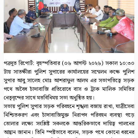
পত্রদূত রিপোর্ট: বৃহস্পতিবার (০৬ আগস্ট ২০২৬) সকাল ১০:৩০
টায় সাতক্ষীরা পুলিশ সুপারের কার্যালয়ের সম্মেলন কক্ষে পুলিশ
সুপার আবু সালেহ মোঃ আশরাফুল আলম এর সভাপতিত্বে সড়ক
পথে অবৈধ চাঁদাবাজি প্রতিরোধে বাস ও ট্রাক মালিক সমিতির
নেতৃবৃন্দের সাথে মতবিনিময় সভা অনুষ্ঠিত হয়।
সভায় পুলিশ সুপার সড়ক পরিবহনে শৃঙ্খলা বজায় রাখা, যাত্রীসেবা
নিশ্চিতকরণ এবং চাঁদাবাজিমুক্ত নিরাপদ পরিবহন ব্যবস্থা গড়ে
তোলার লক্ষ্যে সংশ্লিষ্ট সকলকে আন্তরিকভাবে দায়িত্ব পালনের
আহ্বান জানান। তিনি স্পষ্টভাবে বলেন, সড়ক পথে কোনো ধরনের