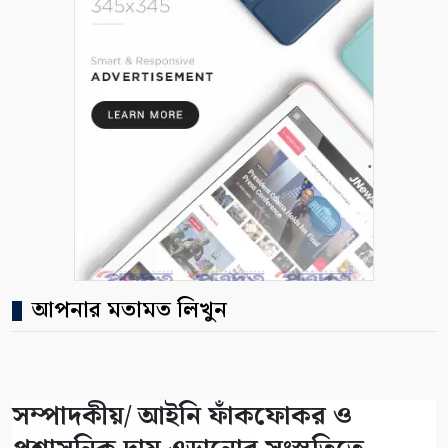
আপনার মতামত লিখুন
সম্পাদকীয়/ আইনি ফাঁকফোকর ও