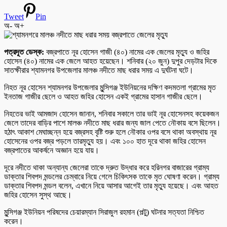
Tweet
Pin
অ-
অ+
পত্রদূত ডেস্ক:
বজ্রপাতে নূর হোসেন গাজী (৪০) নামের এক জেলের মৃত্যু ও জহির
হোসেন (৪০) নামের এক জেলে আহত হয়েছেন। শনিবার (২০ জুন) দুপুর দেড়টার দিকে
সাতক্ষীরার শ্যামনগর উপজেলার মালঞ্চ নদীতে মাছ ধরার সময় এ দুর্ঘটনা ঘটে।
নিহত নূর হোসেন শ্যামনগর উপজেলার মুন্সিগঞ্জ ইউনিয়নের দক্ষিণ কদমতলা গ্রামের মৃত
ইনতাজ গাজীর ছেলে ও আহত জহির হোসেন একই গ্রামের হাসান গাজীর ছেলে।
নিহতের ভাই আমজাদ হোসেন জানান, শনিবার সকালে তার ভাই নূর হোসেনসহ কয়েকজন
জেলে তাদের বাড়ির পাশে মালঞ্চ নদীতে মাছ ধরার জন্য জাল পেতে নৌকায় বসে ছিলেন।
হঠাৎ আকাশ মেঘাচ্ছন্ন হয়ে বজ্রসহ বৃষ্টি শুরু হলে নৌকার ওপর বসে থাকা অবস্থায় নূর
হোসেনের ওপর বজ্র পড়লে তারমৃত্যু হয়। এবং ১০০ হাত দূরে থাকা জহির হোসেন
বজ্রপাতের আকর্ষনে অজ্ঞান হয়ে যায়।
দূরে নদীতে থাকা অন্যান্য জেলেরা তাকে দ্রুত উদ্ধার করে হরিনগর বাজারের গ্রাম্য
ডাক্তার শিবপদ মন্ডলের চেম্বারে নিয়ে গেলে চিকিৎসক তাকে মৃত ঘোষণা করেন। গ্রাম্য
ডাক্তার শিবপদ মন্ডল বলেন, এখানে নিয়ে আসার আগেই তার মৃত্যু হয়েছে। এবং আহত
জহির হোসেন সুস্থ আছে।
মুন্সিগঞ্জ ইউনিয়ন পরিষদের চেয়ারম্যান সিরাজুল রহমান (পল্টু) ঘটনার সত্যতা নিশ্চিত
করেন।