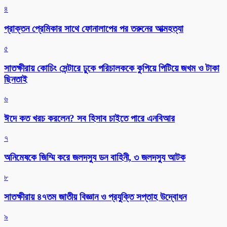
৪
প্রাক্তন প্রেমিকার সাথে ফোনালাপের পর তরুনের আত্মহত্যা
৫
সাতক্ষীরায় কোচিং সেন্টারে ঢুকে পরিচালককে কুপিয়ে পিটিয়ে জখম ও টাকা
ছিনতাই
৬
ঈদে কত খরচ করলেন? সব হিসাব চাইতে পারে এনবিআর
৭
অনিমেষকে জিম্মি করে জলদস্যু ডন বাহিনী, ৩ জলদস্যু আটক
৮
সাতক্ষীরায় ৪৭তম জাতীয় বিজ্ঞান ও প্রযুক্তি সপ্তাহ উদ্বোধন
৯