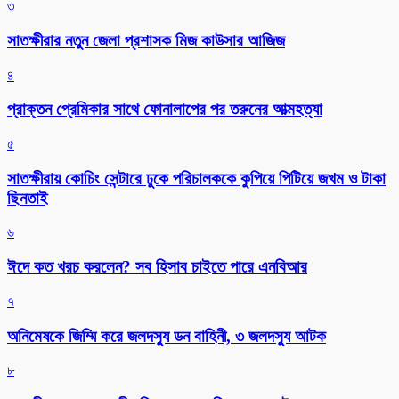
৩
সাতক্ষীরার নতুন জেলা প্রশাসক মিজ কাউসার আজিজ
৪
প্রাক্তন প্রেমিকার সাথে ফোনালাপের পর তরুনের আত্মহত্যা
৫
সাতক্ষীরায় কোচিং সেন্টারে ঢুকে পরিচালককে কুপিয়ে পিটিয়ে জখম ও টাকা
ছিনতাই
৬
ঈদে কত খরচ করলেন? সব হিসাব চাইতে পারে এনবিআর
৭
অনিমেষকে জিম্মি করে জলদস্যু ডন বাহিনী, ৩ জলদস্যু আটক
৮