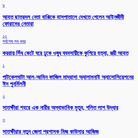
৯
আহত ছাত্রদল নেতা বাপ্পিকে হাসপাতালে দেখতে গেলেন আইনজীবী
ফোরামের নেতারা
১০
সর্বশেষ সব খবর
কয়রায় সিঁধ কেটে ঘরে ঢুকে ওষুধ ব্যবসায়ীকে কুপিয়ে হত্যা, স্ত্রী আহত
১
পাটকেলঘাটা আল-আমিন ফাজিল মাদ্রাসা অ্যালামনাই অ্যাসোসিয়েশনের
ঈদ পুনর্মিলনী
২
সাতক্ষীরা শহরে এক নারীর অস্বাভাবিক মৃত্যু, গলিত লাশ উদ্ধার
৩
সাতক্ষীরার নতুন জেলা প্রশাসক মিজ কাউসার আজিজ