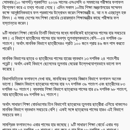
সোমবার (১০ আগস্ট) প্রকাশিত ২০২৬ সালের এসএসসি ও সমমানের পরীক্ষার ফলাফল
বিশ্লেষণ করে এ তথ্য পাওয়া গেছে। এদিন সকাল ১০টায় শিক্ষা মন্ত্রণালয়ের সম্মেলন
কক্ষে আনুষ্ঠানিকভাবে ফল প্রকাশের উদ্বোধন করেন শিক্ষামন্ত্রী ড. আ ন ম এহছানুল হক
মিলন। এ সময় দেশের সব শিক্ষা বোর্ডের চেয়ারম্যান শিক্ষামন্ত্রীর কাছে পরীক্ষার ফল
হস্তান্তর করেন।
৯টি সাধারণ শিক্ষা বোর্ডের তিনটি বিভাগের মধ্যে মানবিকেই ছাত্রদের পাসের হার সবচেয়ে
কম। এ বিভাগে ছাত্রীদের পাসের হার অবশ্য তুলনামূলকভাবে বেশি—৫৪ দশমিক ৩৮
শতাংশ। অর্থাৎ মানবিক বিভাগে ছাত্রীদেরও প্রতি ১০০ জনে প্রায় ৪৬ জন পাস করতে
পারেনি।
মানবিক বিভাগের ছাত্র ও ছাত্রীদের পাসের হারের ব্যবধান ১৩ দশমিক ২৪ শতাংশীয়
পয়েন্ট। অর্থাৎ একই বিভাগে ছেলেদের তুলনায় মেয়েরা উল্লেখযোগ্যভাবে ভালো ফল
করেছে।
বিভাগভিত্তিক ফলাফলে দেখা যায়, মানবিকের তুলনায় বিজ্ঞান বিভাগে ফলাফল অনেক
ভালো। বিজ্ঞান বিভাগে ছাত্রদের পাসের হার ৭৭ দশমিক ৩৯ শতাংশ এবং ছাত্রীদের ৮৩
দশমিক ৭০ শতাংশ। ব্যবসায় শিক্ষা বিভাগে ছাত্রদের পাসের হার ৫৯ দশমিক ৯৮ শতাংশ,
আর ছাত্রীদের ৬৯ দশমিক ৯২ শতাংশ।
অর্থাৎ সাধারণ শিক্ষা বোর্ডগুলোর তিন বিভাগেই ছাত্রদের তুলনায় ছাত্রীরা এগিয়ে থাকলেও
মানবিক বিভাগে ব্যবধান সবচেয়ে বেশি। একই সঙ্গে ছাত্রদের পাসের হারও এই বিভাগে
সবচেয়ে কম।
সামগ্রিক ফলাফলেও এবার পাসের হার কমেছে। ৯টি সাধারণ শিক্ষা বোর্ডে এবার গড়
পাসের হার ৬৪ দশমিক ০৫ শতাংশ। গত বছর এ হার ছিল ৬৮ দশমিক ০৪ শতাংশ।