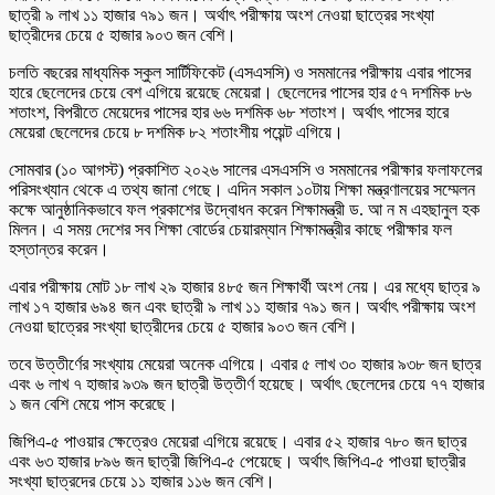
ছাত্রী ৯ লাখ ১১ হাজার ৭৯১ জন। অর্থাৎ পরীক্ষায় অংশ নেওয়া ছাত্রের সংখ্যা
ছাত্রীদের চেয়ে ৫ হাজার ৯০৩ জন বেশি।
চলতি বছরের মাধ্যমিক স্কুল সার্টিফিকেট (এসএসসি) ও সমমানের পরীক্ষায় এবার পাসের
হারে ছেলেদের চেয়ে বেশ এগিয়ে রয়েছে মেয়েরা। ছেলেদের পাসের হার ৫৭ দশমিক ৮৬
শতাংশ, বিপরীতে মেয়েদের পাসের হার ৬৬ দশমিক ৬৮ শতাংশ। অর্থাৎ পাসের হারে
মেয়েরা ছেলেদের চেয়ে ৮ দশমিক ৮২ শতাংশীয় পয়েন্ট এগিয়ে।
সোমবার (১০ আগস্ট) প্রকাশিত ২০২৬ সালের এসএসসি ও সমমানের পরীক্ষার ফলাফলের
পরিসংখ্যান থেকে এ তথ্য জানা গেছে। এদিন সকাল ১০টায় শিক্ষা মন্ত্রণালয়ের সম্মেলন
কক্ষে আনুষ্ঠানিকভাবে ফল প্রকাশের উদ্বোধন করেন শিক্ষামন্ত্রী ড. আ ন ম এহছানুল হক
মিলন। এ সময় দেশের সব শিক্ষা বোর্ডের চেয়ারম্যান শিক্ষামন্ত্রীর কাছে পরীক্ষার ফল
হস্তান্তর করেন।
এবার পরীক্ষায় মোট ১৮ লাখ ২৯ হাজার ৪৮৫ জন শিক্ষার্থী অংশ নেয়। এর মধ্যে ছাত্র ৯
লাখ ১৭ হাজার ৬৯৪ জন এবং ছাত্রী ৯ লাখ ১১ হাজার ৭৯১ জন। অর্থাৎ পরীক্ষায় অংশ
নেওয়া ছাত্রের সংখ্যা ছাত্রীদের চেয়ে ৫ হাজার ৯০৩ জন বেশি।
তবে উত্তীর্ণের সংখ্যায় মেয়েরা অনেক এগিয়ে। এবার ৫ লাখ ৩০ হাজার ৯৩৮ জন ছাত্র
এবং ৬ লাখ ৭ হাজার ৯৩৯ জন ছাত্রী উত্তীর্ণ হয়েছে। অর্থাৎ ছেলেদের চেয়ে ৭৭ হাজার
১ জন বেশি মেয়ে পাস করেছে।
জিপিএ-৫ পাওয়ার ক্ষেত্রেও মেয়েরা এগিয়ে রয়েছে। এবার ৫২ হাজার ৭৮০ জন ছাত্র
এবং ৬৩ হাজার ৮৯৬ জন ছাত্রী জিপিএ-৫ পেয়েছে। অর্থাৎ জিপিএ-৫ পাওয়া ছাত্রীর
সংখ্যা ছাত্রদের চেয়ে ১১ হাজার ১১৬ জন বেশি।