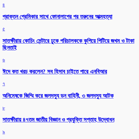
৪
প্রাক্তন প্রেমিকার সাথে ফোনালাপের পর তরুনের আত্মহত্যা
৫
সাতক্ষীরায় কোচিং সেন্টারে ঢুকে পরিচালককে কুপিয়ে পিটিয়ে জখম ও টাকা
ছিনতাই
৬
ঈদে কত খরচ করলেন? সব হিসাব চাইতে পারে এনবিআর
৭
অনিমেষকে জিম্মি করে জলদস্যু ডন বাহিনী, ৩ জলদস্যু আটক
৮
সাতক্ষীরায় ৪৭তম জাতীয় বিজ্ঞান ও প্রযুক্তি সপ্তাহ উদ্বোধন
৯