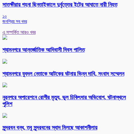
সাতক্ষীরায় গহনা ছিনতাইকালে দুর্বৃত্তের ইটের আঘাতে নারী নিহত
১০
জনপ্রিয় সব খবর
এ সম্পর্কিত আরও খবর
শ্যামনগরে আন্তর্জাতিক আদিবাসী দিবস পালিত
শ্যামনগরে যুবদল নেতাকে আটকের ঘটনায় ভিন্ন দাবি, সংবাদ সম্মেলন
নুরনগরে অপারেশনে রোগীর মৃত্যু, ভুল চিকিৎসার অভিযোগ, ঘটনাস্থলে
পুলিশ
সুন্দরবন বন্ধ, তবু সুন্দরবনের স্বাদ মিলছে আকাশনীলায়