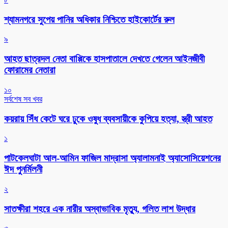
শ্যামনগরে সুপেয় পানির অধিকার নিশ্চিতে হাইকোর্টের রুল
৯
আহত ছাত্রদল নেতা বাপ্পিকে হাসপাতালে দেখতে গেলেন আইনজীবী
ফোরামের নেতারা
১০
সর্বশেষ সব খবর
কয়রায় সিঁধ কেটে ঘরে ঢুকে ওষুধ ব্যবসায়ীকে কুপিয়ে হত্যা, স্ত্রী আহত
১
পাটকেলঘাটা আল-আমিন ফাজিল মাদ্রাসা অ্যালামনাই অ্যাসোসিয়েশনের
ঈদ পুনর্মিলনী
২
সাতক্ষীরা শহরে এক নারীর অস্বাভাবিক মৃত্যু, গলিত লাশ উদ্ধার