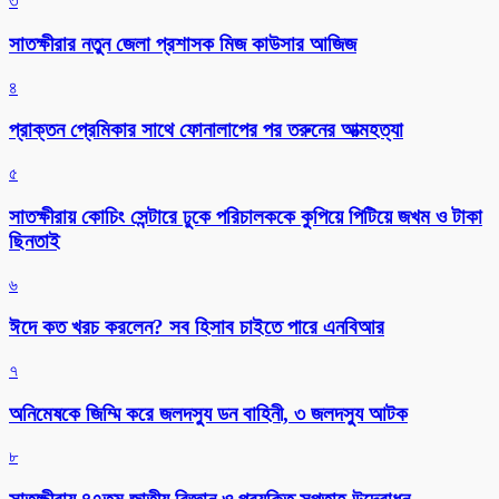
৩
সাতক্ষীরার নতুন জেলা প্রশাসক মিজ কাউসার আজিজ
৪
প্রাক্তন প্রেমিকার সাথে ফোনালাপের পর তরুনের আত্মহত্যা
৫
সাতক্ষীরায় কোচিং সেন্টারে ঢুকে পরিচালককে কুপিয়ে পিটিয়ে জখম ও টাকা
ছিনতাই
৬
ঈদে কত খরচ করলেন? সব হিসাব চাইতে পারে এনবিআর
৭
অনিমেষকে জিম্মি করে জলদস্যু ডন বাহিনী, ৩ জলদস্যু আটক
৮