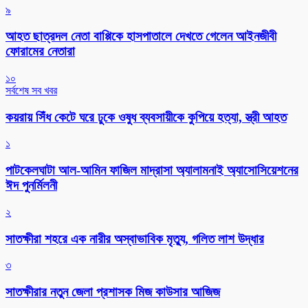
৯
আহত ছাত্রদল নেতা বাপ্পিকে হাসপাতালে দেখতে গেলেন আইনজীবী
ফোরামের নেতারা
১০
সর্বশেষ সব খবর
কয়রায় সিঁধ কেটে ঘরে ঢুকে ওষুধ ব্যবসায়ীকে কুপিয়ে হত্যা, স্ত্রী আহত
১
পাটকেলঘাটা আল-আমিন ফাজিল মাদ্রাসা অ্যালামনাই অ্যাসোসিয়েশনের
ঈদ পুনর্মিলনী
২
সাতক্ষীরা শহরে এক নারীর অস্বাভাবিক মৃত্যু, গলিত লাশ উদ্ধার
৩
সাতক্ষীরার নতুন জেলা প্রশাসক মিজ কাউসার আজিজ