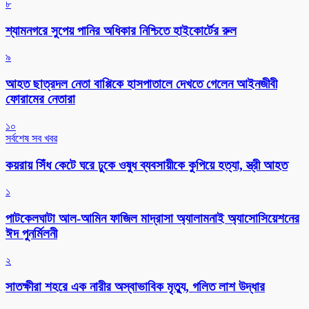
৮
শ্যামনগরে সুপেয় পানির অধিকার নিশ্চিতে হাইকোর্টের রুল
৯
আহত ছাত্রদল নেতা বাপ্পিকে হাসপাতালে দেখতে গেলেন আইনজীবী
ফোরামের নেতারা
১০
সর্বশেষ সব খবর
কয়রায় সিঁধ কেটে ঘরে ঢুকে ওষুধ ব্যবসায়ীকে কুপিয়ে হত্যা, স্ত্রী আহত
১
পাটকেলঘাটা আল-আমিন ফাজিল মাদ্রাসা অ্যালামনাই অ্যাসোসিয়েশনের
ঈদ পুনর্মিলনী
২
সাতক্ষীরা শহরে এক নারীর অস্বাভাবিক মৃত্যু, গলিত লাশ উদ্ধার