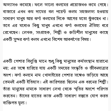
অভ্যাসও কমেছে। ফলে ভালো কলমের প্রয়োজনও কমে গেছে।
বাজারে এখন কম দামের বল পয়েন্ট কলম সহজলভ্য হওয়ায়
সাধারণ মানুষ আর ঝর্ণা কলমের দিকে আগের মতো ঝুঁকছেন না।
তবে এর মধ্যেও কিছু মানুষ এখনো ঝর্ণা কলমের ঐতিহ্য ধরে
রেখেছেন। লেখক, সংগ্রাহক, শিল্পী ও রুচিশীল মানুষের কাছে
একটি সুন্দর ঝর্ণা কলম এখনো বিশেষ আকর্ষণের বিষয়।
একটি পেশার বিলুপ্তি মানে শুধু কিছু মানুষের কর্মসংস্থান হারানো
নয়; এর সঙ্গে হারিয়ে যায় একটি সময়ের সংস্কৃতি ও জীবনযাত্রার
অংশ। ঝর্ণা কলমে নাম খোদাইয়ের পেশার সঙ্গেও জড়িয়ে আছে
তেমনই একটি ইতিহাস। এই কারিগররা ছিলেন এক ধরনের শিল্পী।
তাঁরা মানুষের নামকে সাধারণ লেখা থেকে স্মৃতির অংশে পরিণত
করতেন। তাঁদের হাতের কাজ একটি সাধারণ বস্তুতে যোগ করত
ব্যক্তিগত মূল্য।