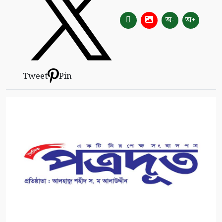
অ-
অ+
Tweet
Pin