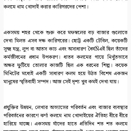
কলমে নাম খোদাই করার কারিগরদের পেশা।
একসময় শহর থেকে শুরু করে মফস্বলের বড় বাজার গুলোতে
দেখা মিলত এসব দক্ষ কারিগরের। ছোট্ট একটি টেবিল, কয়েকটি
সূক্ষ্ম যন্ত্র, লুপ বা আতস কাচ এবং অসাধারণ ধৈর্যÑএই ছিল তাঁদের
কর্মজীবনের প্রধান উপকরণ। ধাতব কলমের গায়ে নিখুঁতভাবে
অক্ষর ফুটিয়ে তোলার কাজটি ছিল এক ধরনের শিল্প। কয়েক
মিনিটের মধ্যেই একটি সাধারণ কলম হয়ে উঠত বিশেষ একজন
মানুষের স্মৃতিবাহী সম্পদ। আজ সেই দৃশ্য খুব কমই দেখা যায়।
প্রযুক্তির উন্নয়ন, লেখার অভ্যাসের পরিবর্তন এবং বাজার ব্যবস্থার
পরিবর্তনের কারণে ঝর্ণা কলমে নাম খোদাইয়ের ঐতিহ্য ধীরে ধীরে
হারিয়ে যাচ্ছে। একসময় যাঁদের হাতে প্রতিদিন শত শত কলমে