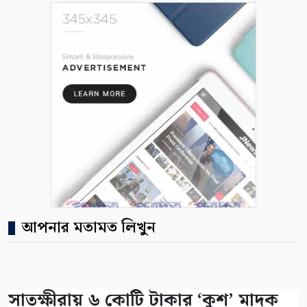
আপনার মতামত লিখুন
সাতক্ষীরায় ৬ কোটি টাকার ‘কুশ’ মাদক