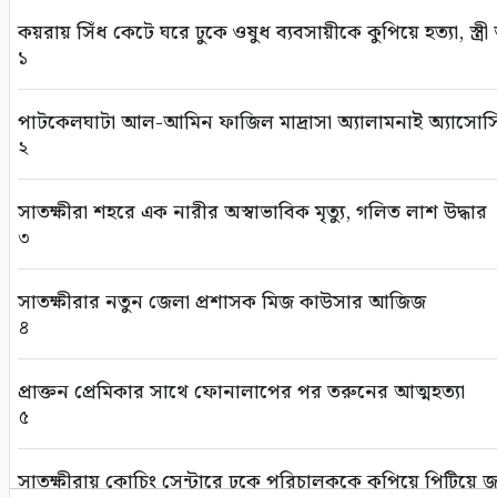
উপজেলা সমবায় অফিসার হিসেবে আশরাফ আলীর আশাশুনিত
কয়রায় সিঁধ কেটে ঘরে ঢুকে ওষুধ ব্যবসায়ীকে কুপিয়ে হত্যা, স্ত্
৭
১
সাতক্ষীরা জেলা আইন-শৃঙ্খলা বিষয়ক মাসিক সভা অনুষ্ঠিত
পাটকেলঘাটা আল-আমিন ফাজিল মাদ্রাসা অ্যালামনাই অ্যাসোসি
৮
২
সাতক্ষীরায় বৃক্ষমেলায় নজর কাড়ছে সিদ্দিকী’স গ্রীন টেকনোলজ
সাতক্ষীরা শহরে এক নারীর অস্বাভাবিক মৃত্যু, গলিত লাশ উদ্ধার
৯
৩
সাতক্ষীরায় ছাত্রদল নেতাকর্মীর ওপর সন্ত্রাসী হামলায় আহত ১০
সাতক্ষীরার নতুন জেলা প্রশাসক মিজ কাউসার আজিজ
১০
৪
প্রাক্তন প্রেমিকার সাথে ফোনালাপের পর তরুনের আত্মহত্যা
৫
সাতক্ষীরায় কোচিং সেন্টারে ঢুকে পরিচালককে কুপিয়ে পিটিয়ে 