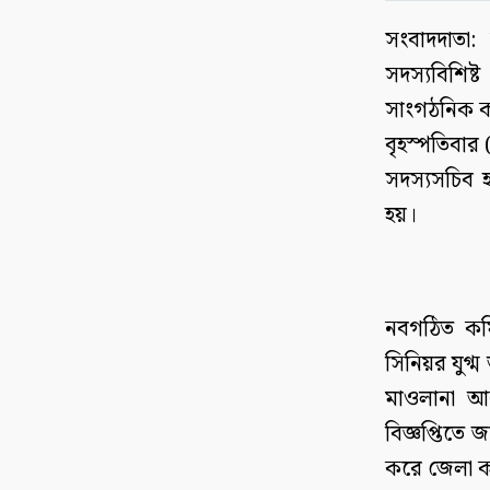
সংবাদদাতা
সদস্যবিশিষ
সাংগঠনিক কা
বৃহস্পতিবা
সদস্যসচিব হ
হয়।
নবগঠিত কম
সিনিয়র যুগ্
মাওলানা আ
বিজ্ঞপ্তিতে
করে জেলা ক