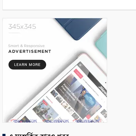
৬
ঈদে কত খরচ করলেন? সব হিসাব চাইতে পারে এনবিআর
৭
অনিমেষকে জিম্মি করে জলদস্যু ডন বাহিনী, ৩ জলদস্যু আটক
৮
সাতক্ষীরায় ৪৭তম জাতীয় বিজ্ঞান ও প্রযুক্তি সপ্তাহ উদ্বোধন
৯
সাতক্ষীরায় গহনা ছিনতাইকালে দুর্বৃত্তের ইটের আঘাতে নারী নিহ
১০