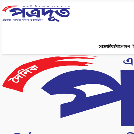
সাতক্ষীরা
বিনোদন
শ