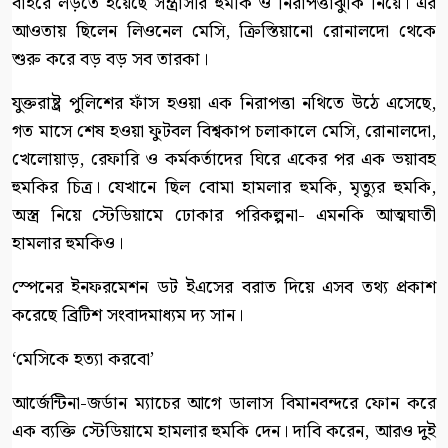
বাইরে লড়তে হয়েছে সন্ত্রাসীর হুমকি ও নিরাপত্তাঝুঁকি নিয়ে। এর
আওতায় ছিলেন লিওনেল মেসি, ক্রিস্তিয়ানো রোনালদো থেকে
শুরু করে বড় বড় সব তারকা।
যুক্তরাষ্ট্র পুলিশের ফাঁস হওয়া এক নিরাপত্তা নথিতে উঠে এসেছে,
গত মাসে শেষ হওয়া ফুটবল বিশ্বকাপ চলাকালে মেসি, রোনালদো,
খেলোয়াড়, রেফারি ও কর্মকর্তাদের ঘিরে একের পর এক ভয়াবহ
হুমকির চিত্র। যেখানে ছিল বোমা হামলার হুমকি, মৃত্যুর হুমকি,
অস্ত্র নিয়ে স্টেডিয়ামে ঢোকার পরিকল্পনা- এমনকি আত্মঘাতী
হামলার হুমকিও।
স্পেনের ইনফরমেশন ডট ইএসের বরাত দিয়ে এসব তথ্য প্রকাশ
করেছে ব্রিটিশ সংবাদমাধ্যম দ্য সান।
‘মেসিকে হত্যা করবো’
আর্জেন্টিনা-জর্ডান ম্যাচের আগে ডালাস বিমানবন্দরে ফোন করে
এক ব্যক্তি স্টেডিয়ামে হামলার হুমকি দেন। দাবি করেন, আরও দুই