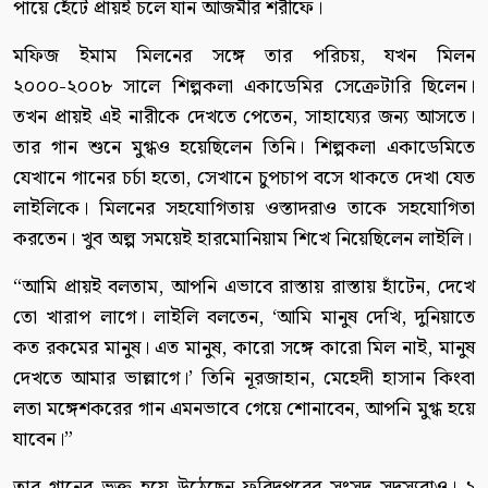
পায়ে হেঁটে প্রায়ই চলে যান আজমীর শরীফে।
মফিজ ইমাম মিলনের সঙ্গে তার পরিচয়, যখন মিলন
২০০০-২০০৮ সালে শিল্পকলা একাডেমির সেক্রেটারি ছিলেন।
তখন প্রায়ই এই নারীকে দেখতে পেতেন, সাহায্যের জন্য আসতে।
তার গান শুনে মুগ্ধও হয়েছিলেন তিনি। শিল্পকলা একাডেমিতে
যেখানে গানের চর্চা হতো, সেখানে চুপচাপ বসে থাকতে দেখা যেত
লাইলিকে। মিলনের সহযোগিতায় ওস্তাদরাও তাকে সহযোগিতা
করতেন। খুব অল্প সময়েই হারমোনিয়াম শিখে নিয়েছিলেন লাইলি।
“আমি প্রায়ই বলতাম, আপনি এভাবে রাস্তায় রাস্তায় হাঁটেন, দেখে
তো খারাপ লাগে। লাইলি বলতেন, ‘আমি মানুষ দেখি, দুনিয়াতে
কত রকমের মানুষ। এত মানুষ, কারো সঙ্গে কারো মিল নাই, মানুষ
দেখতে আমার ভাল্লাগে।’ তিনি নূরজাহান, মেহেদী হাসান কিংবা
লতা মঙ্গেশকরের গান এমনভাবে গেয়ে শোনাবেন, আপনি মুগ্ধ হয়ে
যাবেন।”
তার গানের ভক্ত হয়ে উঠেছেন ফরিদপুরের সংসদ সদস্যরাও। ২