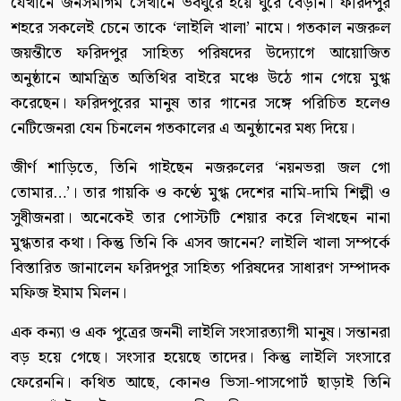
যেখানে জনসমাগম সেখানে ভবঘুরে হয়ে ঘুরে বেড়ান। ফরিদপুর
শহরে সকলেই চেনে তাকে ‘লাইলি খালা’ নামে। গতকাল নজরুল
জয়ন্তীতে ফরিদপুর সাহিত্য পরিষদের উদ্যোগে আয়োজিত
অনুষ্ঠানে আমন্ত্রিত অতিথির বাইরে মঞ্চে উঠে গান গেয়ে মুগ্ধ
করেছেন। ফরিদপুরের মানুষ তার গানের সঙ্গে পরিচিত হলেও
নেটিজেনরা যেন চিনলেন গতকালের এ অনুষ্ঠানের মধ্য দিয়ে।
জীর্ণ শাড়িতে, তিনি গাইছেন নজরুলের ‘নয়নভরা জল গো
তোমার…’। তার গায়কি ও কণ্ঠে মুগ্ধ দেশের নামি-দামি শিল্পী ও
সুধীজনরা। অনেকেই তার পোস্টটি শেয়ার করে লিখছেন নানা
মুগ্ধতার কথা। কিন্তু তিনি কি এসব জানেন? লাইলি খালা সম্পর্কে
বিস্তারিত জানালেন ফরিদপুর সাহিত্য পরিষদের সাধারণ সম্পাদক
মফিজ ইমাম মিলন।
এক কন্যা ও এক পুত্রের জননী লাইলি সংসারত্যাগী মানুষ। সন্তানরা
বড় হয়ে গেছে। সংসার হয়েছে তাদের। কিন্তু লাইলি সংসারে
ফেরেননি। কথিত আছে, কোনও ভিসা-পাসপোর্ট ছাড়াই তিনি