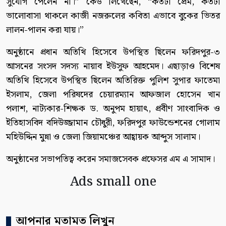
সুযোগ পেলেন না।” কেউ লিখেছেন, “কতটা প্রেম, কতটা
ভালোবাসা থাকলে কাজী নজরুলের কবিতা এভাবে বুকের ভিতর
লালন-পালন করা যায়।”
অনুষ্ঠানে প্রধান অতিথি হিসেবে উপস্থিত ছিলেন ফরিদপুর-৩
আসনের সংসদ সদস্য নায়াব ইউসুফ আহমেদ। এছাড়াও বিশেষ
অতিথি হিসেবে উপস্থিত ছিলেন অতিরিক্ত পুলিশ সুপার ফাতেমা
ইসলাম, জেলা পরিষদের চেয়ারম্যান আফজাল হোসেন খান
পলাশ, নাট্যকার-শিক্ষক ড. অনুপম হায়াৎ, প্রবীণ সাংবাদিক ও
ইতিহাসবিদ বদিউজ্জামান চৌধুরী, ফরিদপুর ফাউন্ডেশনের গোলাম
মহিউদ্দিন মুন্না ও জেলা জিয়ামঞ্চের আহ্বায়ক আব্দুস সালাম।
অনুষ্ঠানের সভাপতিত্ব করেন সমাজসেবক প্রফেসর এম এ সামাদ।
Ads small one
আপনার মতামত লিখুন