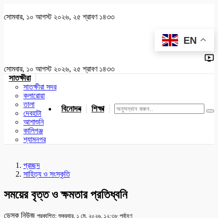
সোমবার, ১০ আগস্ট ২০২৬, ২৫ শ্রাবণ ১৪৩৩
EN
সোমবার, ১০ আগস্ট ২০২৬, ২৫ শ্রাবণ ১৪৩৩
সাতক্ষীরা
সাতক্ষীরা সদর
কলারোয়া
তালা
বিনোদন
শিক্ষা
খেলাধুলা
জাতীয়
খুলনা
যশোর
দেবহাটা
আশাশুনি
কালিগঞ্জ
শ্যামনগর
প্রচ্ছদ
সাহিত্য ও সংস্কৃতি
সময়ের বৃত্ত ও ক্ষমতার প্রতিধ্বনি
ডেস্ক নিউজ
প্রকাশিত: শুক্রবার, ১ মে, ২০২৬, ১২:৩৮ পূর্বাহ্ণ