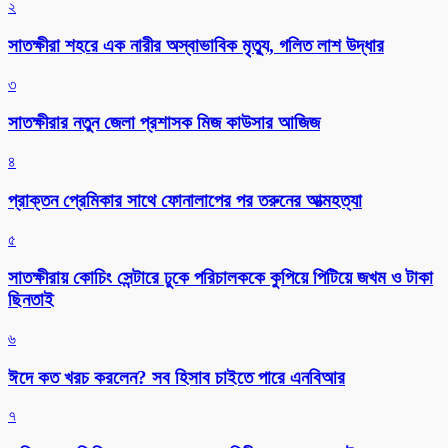
২
সাতক্ষীরা শহরে এক নারীর অস্বাভাবিক মৃত্যু, গলিত লাশ উদ্ধার
৩
সাতক্ষীরার নতুন জেলা প্রশাসক মিজ কাউসার আজিজ
৪
প্রাক্তন প্রেমিকার সাথে ফোনালাপের পর তরুনের আত্মহত্যা
৫
সাতক্ষীরায় কোচিং সেন্টারে ঢুকে পরিচালককে কুপিয়ে পিটিয়ে জখম ও টাকা
ছিনতাই
৬
ঈদে কত খরচ করলেন? সব হিসাব চাইতে পারে এনবিআর
৭