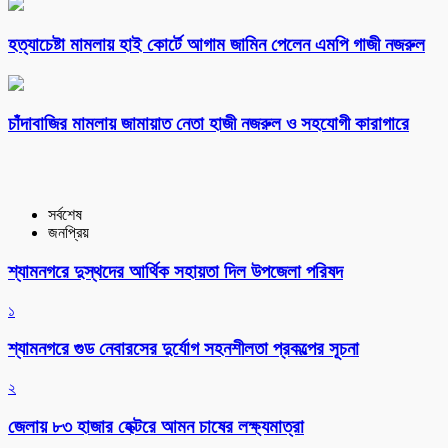
হত্যাচেষ্টা মামলায় হাই কোর্টে আগাম জামিন পেলেন এমপি গাজী নজরুল
চাঁদাবাজির মামলায় জামায়াত নেতা হাজী নজরুল ও সহযোগী কারাগারে
সর্বশেষ
জনপ্রিয়
শ্যামনগরে দুস্থদের আর্থিক সহায়তা দিল উপজেলা পরিষদ
১
শ্যামনগরে গুড নেবারসের দুর্যোগ সহনশীলতা প্রকল্পের সূচনা
২
জেলায় ৮৩ হাজার হেক্টরে আমন চাষের লক্ষ্যমাত্রা