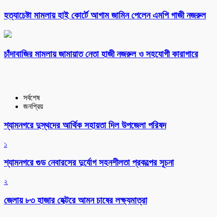
হত্যাচেষ্টা মামলায় হাই কোর্টে আগাম জামিন পেলেন এমপি গাজী নজরুল
চাঁদাবাজির মামলায় জামায়াত নেতা হাজী নজরুল ও সহযোগী কারাগারে
সর্বশেষ
জনপ্রিয়
শ্যামনগরে দুস্থদের আর্থিক সহায়তা দিল উপজেলা পরিষদ
১
শ্যামনগরে গুড নেবারসের দুর্যোগ সহনশীলতা প্রকল্পের সূচনা
২
জেলায় ৮৩ হাজার হেক্টরে আমন চাষের লক্ষ্যমাত্রা