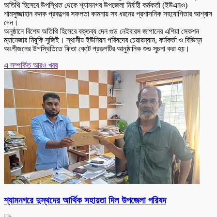
অতিথি হিসেবে উপস্থিত থেকে শ্যামনগর উপজেলা নির্বাহী কর্মকর্তা (ইউএনও)
শামসুজ্জাহান কনক প্রকল্পের সফলতা কামনায় সব ধরনের প্রশাসনিক সহযোগিতার আশ্বাস
দেন।
অনুষ্ঠানে বিশেষ অতিথি হিসেবে বক্তব্য দেন গুড নেইবারস জাপানের এশিয়া সেকশন
ম্যানেজার মিয়ুকি সুজিই। স্থানীয় ইউনিয়ন পরিষদের চেয়ারম্যান, কর্মকর্তা ও বিভিন্ন
অংশীজনের উপস্থিতিতে ফিতা কেটে প্রকল্পটির আনুষ্ঠানিক শুভ সূচনা করা হয়।
এ সম্পর্কিত আরও খবর
শ্যামনগরে দুস্থদের আর্থিক সহায়তা দিল উপজেলা পরিষদ