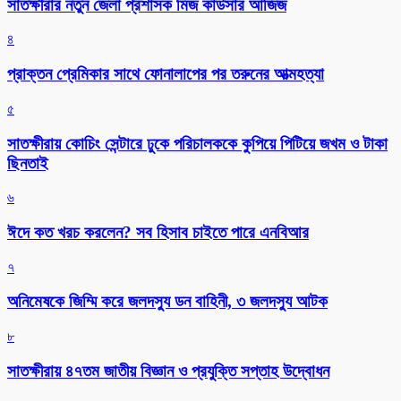
সাতক্ষীরার নতুন জেলা প্রশাসক মিজ কাউসার আজিজ
৪
প্রাক্তন প্রেমিকার সাথে ফোনালাপের পর তরুনের আত্মহত্যা
৫
সাতক্ষীরায় কোচিং সেন্টারে ঢুকে পরিচালককে কুপিয়ে পিটিয়ে জখম ও টাকা
ছিনতাই
৬
ঈদে কত খরচ করলেন? সব হিসাব চাইতে পারে এনবিআর
৭
অনিমেষকে জিম্মি করে জলদস্যু ডন বাহিনী, ৩ জলদস্যু আটক
৮
সাতক্ষীরায় ৪৭তম জাতীয় বিজ্ঞান ও প্রযুক্তি সপ্তাহ উদ্বোধন