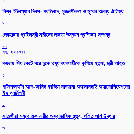
৮
বিশ্ব স্টিলপ্যান দিবস: প্রতিবাদ, সৃজনশীলতা ও সুরের অনন্য ঐতিহ্য
৯
দেবহাটায় প্রতিবন্ধী নারীদের দক্ষতা উন্নয়ন প্রশিক্ষণ সম্পন্ন
১০
সর্বশেষ সব খবর
কয়রায় সিঁধ কেটে ঘরে ঢুকে ওষুধ ব্যবসায়ীকে কুপিয়ে হত্যা, স্ত্রী আহত
১
পাটকেলঘাটা আল-আমিন ফাজিল মাদ্রাসা অ্যালামনাই অ্যাসোসিয়েশনের
ঈদ পুনর্মিলনী
২
সাতক্ষীরা শহরে এক নারীর অস্বাভাবিক মৃত্যু, গলিত লাশ উদ্ধার
৩