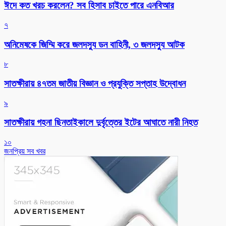
ঈদে কত খরচ করলেন? সব হিসাব চাইতে পারে এনবিআর
৭
অনিমেষকে জিম্মি করে জলদস্যু ডন বাহিনী, ৩ জলদস্যু আটক
৮
সাতক্ষীরায় ৪৭তম জাতীয় বিজ্ঞান ও প্রযুক্তি সপ্তাহ উদ্বোধন
৯
সাতক্ষীরায় গহনা ছিনতাইকালে দুর্বৃত্তের ইটের আঘাতে নারী নিহত
১০
জনপ্রিয় সব খবর