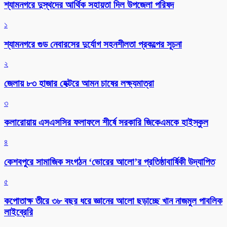
শ্যামনগরে দুস্থদের আর্থিক সহায়তা দিল উপজেলা পরিষদ
১
শ্যামনগরে গুড নেবারসের দুর্যোগ সহনশীলতা প্রকল্পের সূচনা
২
জেলায় ৮৩ হাজার হেক্টরে আমন চাষের লক্ষ্যমাত্রা
৩
কলারোয়ায় এসএসসির ফলাফলে শীর্ষে সরকারি জিকেএমকে হাইস্কুল
৪
কেশবপুরে সামাজিক সংগঠন ‘ভোরের আলো’র প্রতিষ্ঠাবার্ষিকী উদ্যাপিত
৫
কপোতাক্ষ তীরে ৩৮ বছর ধরে জ্ঞানের আলো ছড়াচ্ছে খান নাজমুল পাবলিক
লাইব্রেরি