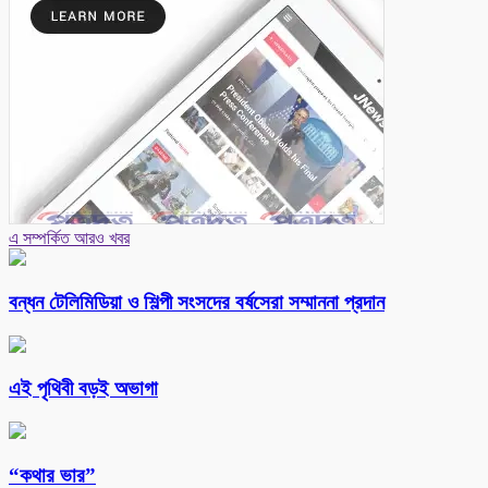
এ সম্পর্কিত আরও খবর
বন্ধন টেলিমিডিয়া ও শিল্পী সংসদের বর্ষসেরা সম্মাননা প্রদান
এই পৃথিবী বড়ই অভাগা
“কথার ভার”