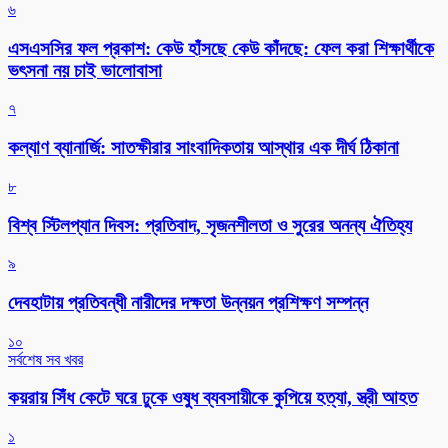
৬
এসএসসির ফল প্রকাশ: কেউ হাঁসছে কেউ কাঁদছে: ফেল করা শিক্ষার্থীকে
ভৎসনা নয় চাই ভালোবাসা
৭
কল্যাণ ব্যানার্জি: সাতক্ষীরার সাংবাদিকতায় আস্থার এক দীর্ঘ ঠিকানা
৮
বিশ্ব স্টিলপ্যান দিবস: প্রতিবাদ, সৃজনশীলতা ও সুরের অনন্য ঐতিহ্য
৯
দেবহাটায় প্রতিবন্ধী নারীদের দক্ষতা উন্নয়ন প্রশিক্ষণ সম্পন্ন
১০
সর্বশেষ সব খবর
কয়রায় সিঁধ কেটে ঘরে ঢুকে ওষুধ ব্যবসায়ীকে কুপিয়ে হত্যা, স্ত্রী আহত
১