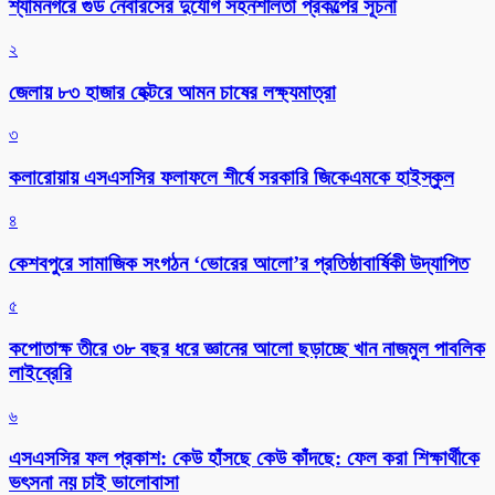
শ্যামনগরে গুড নেবারসের দুর্যোগ সহনশীলতা প্রকল্পের সূচনা
২
জেলায় ৮৩ হাজার হেক্টরে আমন চাষের লক্ষ্যমাত্রা
৩
কলারোয়ায় এসএসসির ফলাফলে শীর্ষে সরকারি জিকেএমকে হাইস্কুল
৪
কেশবপুরে সামাজিক সংগঠন ‘ভোরের আলো’র প্রতিষ্ঠাবার্ষিকী উদ্যাপিত
৫
কপোতাক্ষ তীরে ৩৮ বছর ধরে জ্ঞানের আলো ছড়াচ্ছে খান নাজমুল পাবলিক
লাইব্রেরি
৬
এসএসসির ফল প্রকাশ: কেউ হাঁসছে কেউ কাঁদছে: ফেল করা শিক্ষার্থীকে
ভৎসনা নয় চাই ভালোবাসা