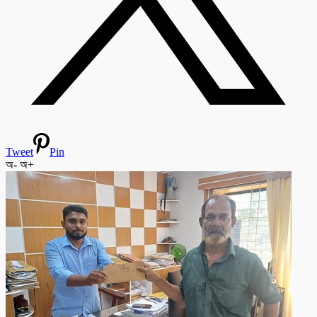
Tweet
Pin
অ-
অ+