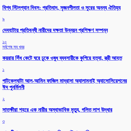
বিশ্ব স্টিলপ্যান দিবস: প্রতিবাদ, সৃজনশীলতা ও সুরের অনন্য ঐতিহ্য
৯
দেবহাটায় প্রতিবন্ধী নারীদের দক্ষতা উন্নয়ন প্রশিক্ষণ সম্পন্ন
১০
সর্বশেষ সব খবর
কয়রায় সিঁধ কেটে ঘরে ঢুকে ওষুধ ব্যবসায়ীকে কুপিয়ে হত্যা, স্ত্রী আহত
১
পাটকেলঘাটা আল-আমিন ফাজিল মাদ্রাসা অ্যালামনাই অ্যাসোসিয়েশনের
ঈদ পুনর্মিলনী
২
সাতক্ষীরা শহরে এক নারীর অস্বাভাবিক মৃত্যু, গলিত লাশ উদ্ধার
৩