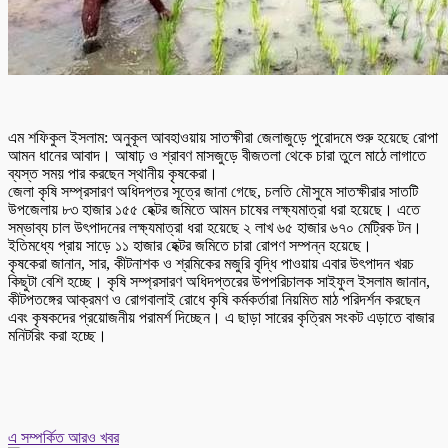
এম শফিকুল ইসলাম: অনুকূল আবহাওয়ায় সাতক্ষীরা জেলাজুড়ে পুরোদমে শুরু হয়েছে রোপা
আমন ধানের আবাদ। আষাঢ় ও শ্রাবণ মাসজুড়ে বীজতলা থেকে চারা তুলে মাঠে লাগাতে
ব্যস্ত সময় পার করছেন স্থানীয় কৃষকেরা।
জেলা কৃষি সম্প্রসারণ অধিদপ্তর সূত্রে জানা গেছে, চলতি মৌসুমে সাতক্ষীরার সাতটি
উপজেলায় ৮৩ হাজার ১৫৫ হেক্টর জমিতে আমন চাষের লক্ষ্যমাত্রা ধরা হয়েছে। এতে
সম্ভাব্য চাল উৎপাদনের লক্ষ্যমাত্রা ধরা হয়েছে ২ লাখ ৬৫ হাজার ৬৭০ মেট্রিক টন।
ইতিমধ্যে প্রায় সাড়ে ১১ হাজার হেক্টর জমিতে চারা রোপণ সম্পন্ন হয়েছে।
কৃষকেরা জানান, সার, কীটনাশক ও শ্রমিকের মজুরি বৃদ্ধি পাওয়ায় এবার উৎপাদন খরচ
কিছুটা বেশি হচ্ছে। কৃষি সম্প্রসারণ অধিদপ্তরের উপপরিচালক সাইফুল ইসলাম জানান,
কীটপতঙ্গের আক্রমণ ও রোগবালাই রোধে কৃষি কর্মকর্তারা নিয়মিত মাঠ পরিদর্শন করছেন
এবং কৃষকদের প্রয়োজনীয় পরামর্শ দিচ্ছেন। এ ছাড়া সারের কৃত্রিম সংকট এড়াতে বাজার
মনিটরিং করা হচ্ছে।
এ সম্পর্কিত আরও খবর