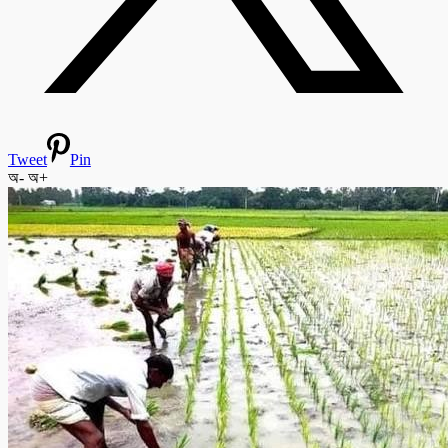
Tweet
Pin
অ-
অ+