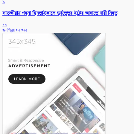
৯
সাতক্ষীরায় গহনা ছিনতাইকালে দুর্বৃত্তের ইটের আঘাতে নারী নিহত
১০
জনপ্রিয় সব খবর