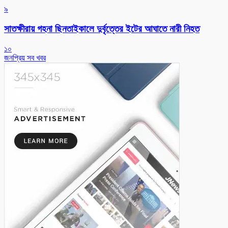
৯
সাতক্ষীরায় গহনা ছিনতাইকালে দুর্বৃত্তের ইটের আঘাতে নারী নিহত
১০
জনপ্রিয় সব খবর