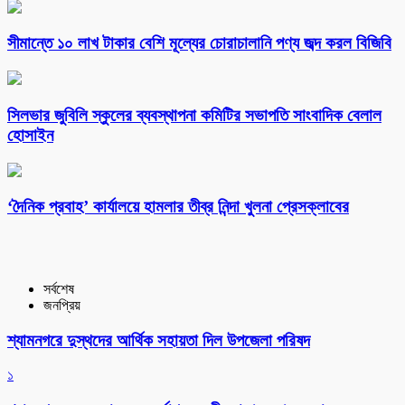
সীমান্তে ১০ লাখ টাকার বেশি মূল্যের চোরাচালানি পণ্য জব্দ করল বিজিবি
সিলভার জুবিলি স্কুলের ব্যবস্থাপনা কমিটির সভাপতি সাংবাদিক বেলাল
হোসাইন
‘দৈনিক প্রবাহ’ কার্যালয়ে হামলার তীব্র নিন্দা খুলনা প্রেসক্লাবের
সর্বশেষ
জনপ্রিয়
শ্যামনগরে দুস্থদের আর্থিক সহায়তা দিল উপজেলা পরিষদ
১