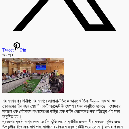
Tweet
Pin
অ-
অ+
শ্যামনগর প্রতিনিধি: শ্যামনগরে জাপানভিত্তিক আন্তর্জাতিক উন্নয়ন সংস্থা গুড
নেবারসের তিন বছর মেয়াদি একটি প্রজেক্ট ইনসেপশন সভা অনুষ্ঠিত হয়েছে। সোমবার
সকালে গুড নেইবারস বাংলাদেশের কান্ট্রি হেড বার্টিন গোমেজের সভাপতিত্বে এই সভা
অনুষ্ঠিত হয়।
প্রকল্পের মূল উদ্দেশ্য হলো দুর্যোগ ঝুঁকি হ্রাসে স্থানীয় জনগোষ্ঠীর সক্ষমতা বৃদ্ধি এবং
উপকূলীয় বাঁধে এক লাখ গাছ লাগানোর মাধ্যমে সবুজ বেষ্টনী গড়ে তোলা। সভায় প্রধান