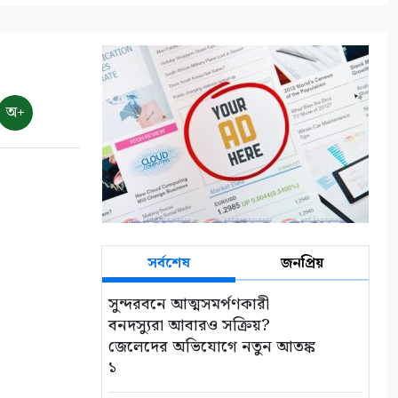
নদী থেকে অবৈধ ভাবে বালু
উত্তোলনের দায়ে ৫০ হাজার টাকা
জরিমানা
৯
অ+
সাতক্ষীরায় জুলাই গণঅভ্যুত্থানের
দ্বিতীয় বার্ষিকী উপলক্ষে
জামায়াতের বিক্ষোভ মিছিল
১০
সর্বশেষ
জনপ্রিয়
সুন্দরবনে আত্মসমর্পণকারী
বনদস্যুরা আবারও সক্রিয়?
জেলেদের অভিযোগে নতুন আতঙ্ক
১