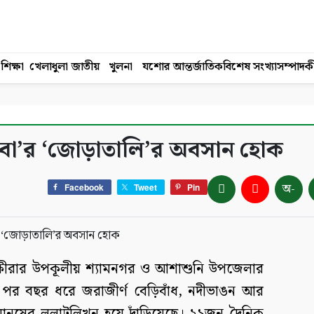
শিক্ষা
খেলাধুলা
জাতীয়
খুলনা
যশোর
আন্তর্জাতিক
বিশেষ সংখ্যা
সম্পাদক
উবো’র ‘জোড়াতালি’র অবসান হোক
অ-
Facebook
Tweet
Pin
ক্ষীরার উপকূলীয় শ্যামনগর ও আশাশুনি উপজেলার
র পর বছর ধরে জরাজীর্ণ বেড়িবাঁধ, নদীভাঙন আর