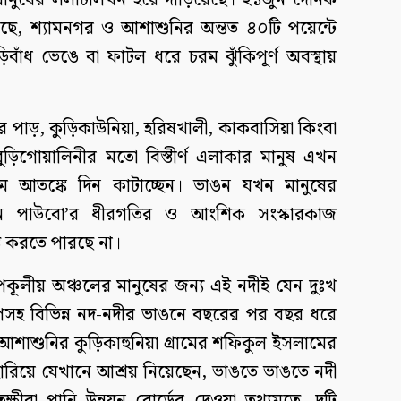
মানুষের ললাটলিখন হয়ে দাঁড়িয়েছে। ২১জুন দৈনিক
গেছে, শ্যামনগর ও আশাশুনির অন্তত ৪০টি পয়েন্টে
িবাঁধ ভেঙে বা ফাটল ধরে চরম ঝুঁকিপূর্ণ অবস্থায়
ুর পাড়, কুড়িকাউনিয়া, হরিষখালী, কাকবাসিয়া কিংবা
 বুড়িগোয়ালিনীর মতো বিস্তীর্ণ এলাকার মানুষ এখন
ম আতঙ্কে দিন কাটাচ্ছেন। ভাঙন যখন মানুষের
 পাউবো’র ধীরগতির ও আংশিক সংস্কারকাজ
 করতে পারছে না।
কূলীয় অঞ্চলের মানুষের জন্য এই নদীই যেন দুঃখ
চাপসহ বিভিন্ন নদ-নদীর ভাঙনে বছরের পর বছর ধরে
। আশাশুনির কুড়িকাহুনিয়া গ্রামের শফিকুল ইসলামের
িয়ে যেখানে আশ্রয় নিয়েছেন, ভাঙতে ভাঙতে নদী