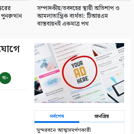
্তরের
সম্পাদকীয়/ভবদহের স্থায়ী অভিশাপ ও
 পুনরুত্থান
আমলাতান্ত্রিক ব্যর্থতা: টিআরএম
বাস্তবায়নই একমাত্র পথ
িযোগে
অ+
সর্বশেষ
জনপ্রিয়
সুন্দরবনে আত্মসমর্পণকারী