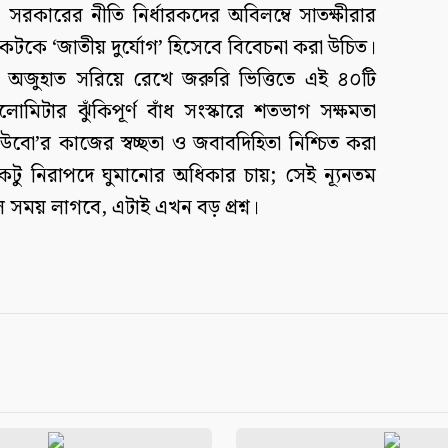
রকারের নীতি নির্ধারকদের অবিলম্বে সাতক্ষীরার
টকে ‘জাতীয় দুর্যোগ’ হিসেবে বিবেচনা করা উচিত।
ের অজুহাত সরিয়ে রেখে জরুরি ভিত্তিতে এই ৪০টি
মিটার ঝুঁকিপূর্ণ বাঁধ সংস্কারে শতভাগ সক্ষমতা
ো’র কাজের স্বচ্ছতা ও জবাবদিহিতা নিশ্চিত করা
টু নিরাপদে ঘুমানোর অধিকার চায়; সেই ন্যূনতম
 সময় লাগবে, এটাই এখন বড় প্রশ্ন।