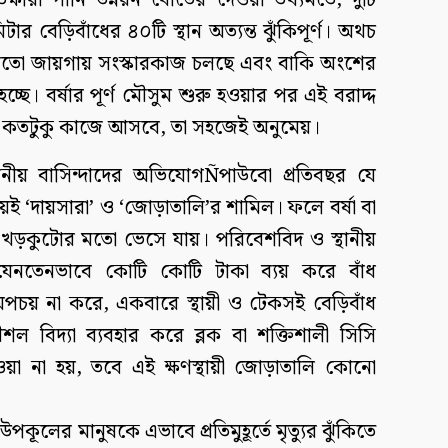
ষীরা পানি উন্নয়ন বোর্ডের দেওয়া তথ্যমতে, দুটি
 বেড়িবাঁধের ৪০টি স্থান অত্যন্ত ঝুঁকিপূর্ণ। অথচ
 মতো জায়গায় সংস্কারকাজ চলছে এবং বাকি অংশের
্ছে। বর্ষার পূর্ণ মৌসুম শুরু হওয়ার পর এই বরাদ্দ
্য কতটুকু কাজে আসবে, তা সহজেই অনুমেয়।
থানীয় বাসিন্দাদের অভিযোগÑপাউবো প্রতিবছর যে
ই ‘দায়সারা’ ও ‘জোড়াতালি’র শামিল। ফলে বর্ষা বা
ঁধ খড়কুটোর মতো ভেসে যায়। পরিবেশবিদ ও স্থানীয়
যেনতেনভাবে কোটি কোটি টাকা ব্যয় করে বাঁধ
পচয় না করে, একবারে স্থায়ী ও টেকসই বেড়িবাঁধ
ল বিদ্যা ব্যবহার করে ব্লক বা শক্তিশালী সিসি
দেওয়া না হয়, তবে এই ক্ষণস্থায়ী জোড়াতালি কোনো
পকূলের মানুষকে এভাবে প্রতিমুহূর্তে মৃত্যুর ঝুঁকিতে