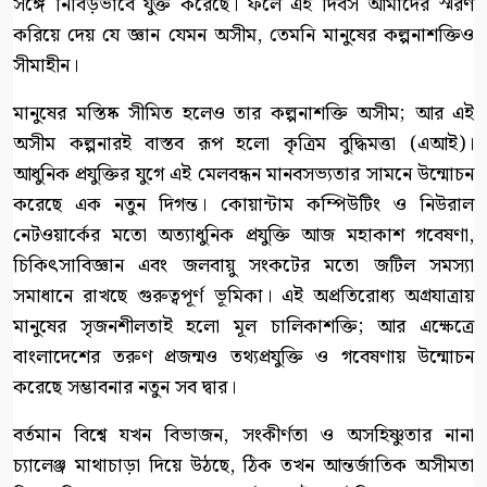
সঙ্গে নিবিড়ভাবে যুক্ত করেছে। ফলে এই দিবস আমাদের স্মরণ
করিয়ে দেয় যে জ্ঞান যেমন অসীম, তেমনি মানুষের কল্পনাশক্তিও
সীমাহীন।
মানুষের মস্তিষ্ক সীমিত হলেও তার কল্পনাশক্তি অসীম; আর এই
অসীম কল্পনারই বাস্তব রূপ হলো কৃত্রিম বুদ্ধিমত্তা (এআই)।
আধুনিক প্রযুক্তির যুগে এই মেলবন্ধন মানবসভ্যতার সামনে উন্মোচন
করেছে এক নতুন দিগন্ত। কোয়ান্টাম কম্পিউটিং ও নিউরাল
নেটওয়ার্কের মতো অত্যাধুনিক প্রযুক্তি আজ মহাকাশ গবেষণা,
চিকিৎসাবিজ্ঞান এবং জলবায়ু সংকটের মতো জটিল সমস্যা
সমাধানে রাখছে গুরুত্বপূর্ণ ভূমিকা। এই অপ্রতিরোধ্য অগ্রযাত্রায়
মানুষের সৃজনশীলতাই হলো মূল চালিকাশক্তি; আর এক্ষেত্রে
বাংলাদেশের তরুণ প্রজন্মও তথ্যপ্রযুক্তি ও গবেষণায় উন্মোচন
করেছে সম্ভাবনার নতুন সব দ্বার।
বর্তমান বিশ্বে যখন বিভাজন, সংকীর্ণতা ও অসহিষ্ণুতার নানা
চ্যালেঞ্জ মাথাচাড়া দিয়ে উঠছে, ঠিক তখন আন্তর্জাতিক অসীমতা