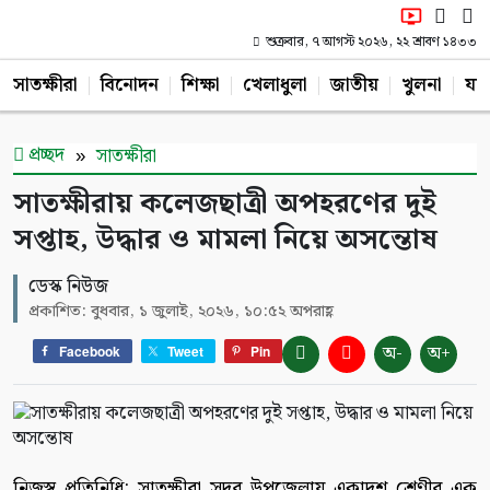
শুক্রবার, ৭ আগস্ট ২০২৬, ২২ শ্রাবণ ১৪৩৩
সাতক্ষীরা
বিনোদন
শিক্ষা
খেলাধুলা
জাতীয়
খুলনা
যশ
প্রচ্ছদ
সাতক্ষীরা
সাতক্ষীরায় কলেজছাত্রী অপহরণের দুই
সপ্তাহ, উদ্ধার ও মামলা নিয়ে অসন্তোষ
ডেস্ক নিউজ
প্রকাশিত: বুধবার, ১ জুলাই, ২০২৬, ১০:৫২ অপরাহ্ণ
অ-
অ+
Facebook
Tweet
Pin
নিজস্ব প্রতিনিধি: সাতক্ষীরা সদর উপজেলায় একাদশ শ্রেণীর এক