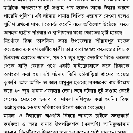
ছাত্রীকে অপহরণের দুই সপ্তাহ পার হলেও তাকে উদ্ধার করতে
পারেনি পুলিশ। এই ঘটনায় থানায় লিখিত এজাহার দেওয়া হলেও
পুলিশ এখনো মামলা রেকর্ড করেনি বলে অভিযোগ উঠেছে। ফলে
অপহৃত ছাত্রীর পরিবার ও স্থানীয়দের মধ্যে ক্ষোভের সৃষ্টি হয়েছে।
নিখোঁজ রিফা তাসফিয়া সদর উপজেলার শ্রীরামপুর মডেল
কলেজের একাদশ শ্রেণীর ছাত্রী। তার বাবা ও ওই কলেজের শিক্ষক
ফিরোজ হোসেন জানান, গত ১৭ জুন দুপুর দেড়টার দিকে কলেজ
থেকে বাড়ি ফেরার পথে একটি মাইক্রোবাসে করে রিফাকে
অপহরণ করা হয়। এই ঘটনায় তিনি চৌবাড়িয়া গ্রামের অয়েজ
কুরুনি, আল আমিন ও আল মামুনুল হকসহ চারজনের নাম উল্লেখ
করে ২৩ জুন থানায় এজাহার দেন। তবে ঘটনার দুই সপ্তাহ কেটে
গেলেও মেয়েকে উদ্ধার বা মামলা নথিভুক্ত করা হয়নি। রিফা
অপ্রাপ্তবয়স্ক হওয়ায় পরিবারের উদ্বেগ আরও বেড়েছে।
মামলা ও উদ্ধারের অগ্রগতি বিষয়ে জানতে চাইলে তদন্তকারী
কর্মকর্তা ও সদর থানার উপপরিদর্শক (এসআই) আনিছুজ্জামান
জানান, ভিকটিমকে উদ্ধারের জন্য সব ধরনের চেষ্টা চালানো হচ্ছে।