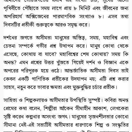
আমাদের সৌরজগতের প্রধান গ্রহ সংখ্যা ৮টি, সূর্যের আলো
পৃথিবীতে পৌঁছাতে সময় লাগে প্রায় ৮ মিনিট এবং জীবনের জন্য
অপরিহার্য অক্সিজেনের পারমাণবিক সংখ্যাও ৮। এসব তথ্য
দিবসটির প্রতীকী গুরুত্বকে আরও সমৃদ্ধ করে।
দর্শনের জগতে অসীমতা মানুষের অস্তিত্ব, সময়, মহাবিশ্ব এবং
চেতনা সম্পর্কে গভীর প্রশ্ন উত্থাপন করে। মানুষ কোথা থেকে
এসেছে, কোথায় বা যাবে? মহাবিশ্বের শেষ কোথায়? সময় কি
অনন্ত? এমন প্রশ্নের উত্তর খুঁজতে গিয়েই দর্শন ও বিজ্ঞান একে
অপরের পরিপূরক হয়ে ওঠে। আন্তর্জাতিক অসীমতা দিবস তাই
কেবল একটি গাণিতিক প্রতীকের উদযাপন নয়; এটি প্রশ্ন করার
সাহস, নতুন করে ভাবার ক্ষমতা এবং মুক্তবুদ্ধির চর্চার প্রতীক।
সাহিত্য ও শিল্পকলায়ও অসীমতার উপস্থিতি সুস্পষ্ট। কবিরা অনন্ত
প্রেমের কথা বলেন, শিল্পীরা আঁকেন সীমাহীন আকাশ, লেখকেরা
সৃষ্টি করেন কল্পনার অসংখ্য জগৎ। মানুষের সৃজনশীলতার কোনো
সীমানা নেই-এই সত্যটিই অসীমতার ধারণাকে শিল্প ও সংস্কৃতির