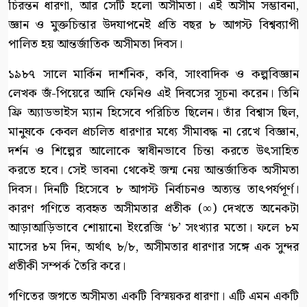
চিরন্তন ধারণা, আর সেটি হলো অসীমতা। এই অসীম সম্ভাবনা,
জ্ঞান ও মুক্তচিন্তার উদযাপনেই প্রতি বছর ৮ আগস্ট বিশ্বব্যাপী
পালিত হয় আন্তর্জাতিক অসীমতা দিবস।
১৯৮৭ সালে মার্কিন দার্শনিক, কবি, সাংবাদিক ও কল্পবিজ্ঞান
লেখক জঁ-পিয়েরে আদি ফেনিও এই দিবসের সূচনা করেন। তিনি
ফ্রি অ্যাডভাইস ম্যান হিসেবে পরিচিত ছিলেন। তাঁর বিশ্বাস ছিল,
মানুষকে কেবল প্রচলিত ধারণার মধ্যে সীমাবদ্ধ না রেখে বিজ্ঞান,
দর্শন ও শিল্পের আলোকে স্বাধীনভাবে চিন্তা করতে উৎসাহিত
করতে হবে। সেই ভাবনা থেকেই জন্ম নেয় আন্তর্জাতিক অসীমতা
দিবস। দিনটি হিসেবে ৮ আগস্ট নির্বাচনও অত্যন্ত তাৎপর্যপূর্ণ।
কারণ গণিতে ব্যবহৃত অসীমতার প্রতীক (∞) দেখতে অনেকটা
আড়াআড়িভাবে শোয়ানো ইংরেজি ‘৮’ সংখ্যার মতো। ফলে ৮ম
মাসের ৮ম দিন, অর্থাৎ ৮/৮, অসীমতার ধারণার সঙ্গে এক সুন্দর
প্রতীকী সম্পর্ক তৈরি করে।
গণিতের জগতে অসীমতা একটি বিস্ময়কর ধারণা। এটি এমন একটি