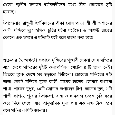
থেকে স্থানীয় সনাতন ধর্মাবলম্বীদের মধ্যে তীব্র ক্ষোভের সৃষ্টি
হয়েছে।
উপজেলার রাড়ুলী ইউনিয়ানের বাঁকা ঘোষ পাড়া শ্রী শ্রী শ্মশানের
কালী মন্দিরে দুঃসাহসিক চুরির ঘটনা ঘটেছে। ৬ আগস্ট রাতের
কোনো এক সময়ে এ ঘটনাটি ঘটে বলে ধারণা করা হচ্ছে।
শুক্রবার (৭ আগস্ট) সকালে মুন্দিরের পূজারী দেবলা ঘোষ মন্দিরে
এসে দেখে মন্দিরের দুইটি কলাপসিবল গেটের ৪ টি তালা নেই।
ভিতরে ঢুকে দেখে সব ছড়ানো ছিটানো। চোরেরা মন্দিরের ৭টি
তালা কেটে মন্দিরে ঢুকে কালী মায়ের হাতের সোনায় বাধানো
শাখা, পায়ের নুপুর, ১৫টি সোনার কপালের টিপ, কানের দুল, ৬টি
শাড়ী কাপড়, পূজার উপকরণ, বাক্স ও দানবাক্স ভেঙ্গে চুরি করে
করে নিয়ে গেছে। যার আনুমানিক মূল্য প্রায় এক লক্ষ টাকা হবে
বলে মন্দির কমিটি জানায়।