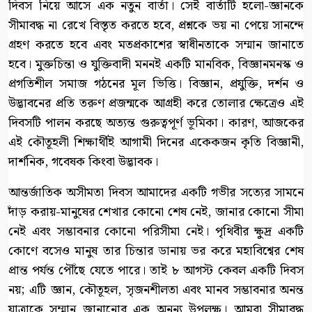
দিবস নিয়ে আসে এক নতুন বার্তা। সেই বার্তাটি হলো-জ্ঞানকে
সীমাবদ্ধ না রেখে বিস্তৃত করতে হবে, প্রশ্নকে ভয় না পেয়ে সানন্দে
গ্রহণ করতে হবে এবং মতপ্রকাশের স্বাধীনতাকে সম্মান জানাতে
হবে। মুক্তচিন্তা ও যুক্তিবাদী মননই একটি মানবিক, বিজ্ঞানমনস্ক ও
প্রগতিশীল সমাজ গঠনের মূল ভিত্তি। বিজ্ঞান, প্রযুক্তি, দর্শন ও
উদ্ভাবনের প্রতি তরুণ প্রজন্মকে আগ্রহী করে তোলার ক্ষেত্রেও এই
দিবসটি পালন করছে অত্যন্ত গুরুত্বপূর্ণ ভূমিকা। কারণ, আজকের
এই কৌতূহলী শিক্ষার্থীই আগামী দিনের একেকজন কৃতি বিজ্ঞানী,
দার্শনিক, গবেষক কিংবা উদ্ভাবক।
আন্তর্জাতিক অসীমতা দিবস আমাদের একটি গভীর সত্যের সামনে
দাঁড় করায়-মানুষের শেখার কোনো শেষ নেই, জানার কোনো সীমা
নেই এবং সম্ভাবনার কোনো পরিসীমা নেই। পৃথিবীর ক্ষুদ্র একটি
কোণে বসেও মানুষ তার চিন্তার ডানায় ভর করে মহাবিশ্বের শেষ
প্রান্ত পর্যন্ত পৌঁছে যেতে পারে। তাই ৮ আগস্ট কেবল একটি দিবস
নয়; এটি জ্ঞান, কৌতূহল, সৃজনশীলতা এবং মানব সম্ভাবনার অনন্ত
যাত্রাকে সম্মান জানানোর এক অনন্য উপলক্ষ। আমরা সীমাবদ্ধ