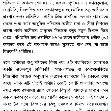
পরিমাণ যা কখনও শেষ হয় না, কখনও পূর্ণ হয় না। ক্যালকুলাস,
জ্যামিতি, বীজগণিত এবং সংখ্যাতত্ত্বের বহু মৌলিক তত্ত্ব অসীমতার
ধারণার ওপর প্রতিষ্ঠিত। প্রাচীন গ্রিক দার্শনিক জেনোর প্যারাডক্স
থেকে শুরু করে আধুনিক গণিতের অসীম ধারা ও সীমা নির্ণয়ের
ধারণা পর্যন্ত অসীমতা মানুষের চিন্তাকে নতুন নতুন দিগন্তে নিয়ে
গেছে। গণিতবিদ জন ওয়ালিস ১৬৫৫ সালে অসীমতার প্রতীক (∞)
ব্যবহার করে এই ধারণাকে আরও সুসংহত রূপ দেন, যা আজ
বিশ্বব্যাপী পরিচিত।
তবে অসীমতা শুধু গণিতের বিষয় নয়; এটি মহাবিশ্বকে বোঝারও
একটি গুরুত্বপূর্ণ চাবিকাঠি। মহাকাশতত্ত্ব বা কসমোলজিতে
বিজ্ঞানীরা আজও অনুসন্ধান করছেন-মহাবিশ্বের কি কোনো শেষ
আছে, নাকি এটি সত্যিই অসীম? কোটি কোটি গ্যালাক্সি, অসংখ্য
নক্ষত্র এবং রহস্যময় ব্ল্যাক হোলের বিস্তৃতি আমাদের সামনে এমন
এক বাস্তবতা তুলে ধরে, যার পরিধি কল্পনারও বাইরে। এই প্রসঙ্গে ৮
সংখ্যাটির সঙ্গে বিজ্ঞানের কিছু চমৎকার মিলও উল্লেখযোগ্য।