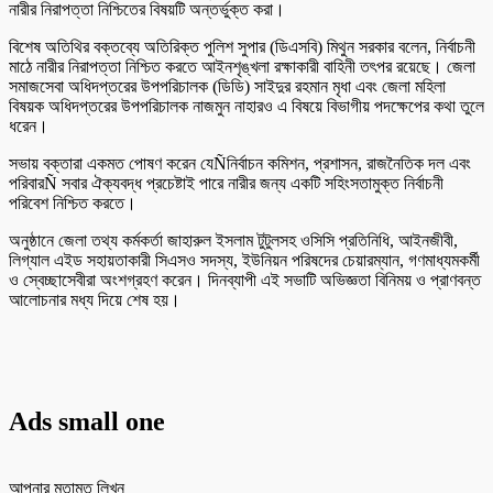
নারীর নিরাপত্তা নিশ্চিতের বিষয়টি অন্তর্ভুক্ত করা।
বিশেষ অতিথির বক্তব্যে অতিরিক্ত পুলিশ সুপার (ডিএসবি) মিথুন সরকার বলেন, নির্বাচনী
মাঠে নারীর নিরাপত্তা নিশ্চিত করতে আইনশৃঙ্খলা রক্ষাকারী বাহিনী তৎপর রয়েছে। জেলা
সমাজসেবা অধিদপ্তরের উপপরিচালক (ডিডি) সাইদুর রহমান মৃধা এবং জেলা মহিলা
বিষয়ক অধিদপ্তরের উপপরিচালক নাজমুন নাহারও এ বিষয়ে বিভাগীয় পদক্ষেপের কথা তুলে
ধরেন।
সভায় বক্তারা একমত পোষণ করেন যেÑনির্বাচন কমিশন, প্রশাসন, রাজনৈতিক দল এবং
পরিবারÑ সবার ঐক্যবদ্ধ প্রচেষ্টাই পারে নারীর জন্য একটি সহিংসতামুক্ত নির্বাচনী
পরিবেশ নিশ্চিত করতে।
অনুষ্ঠানে জেলা তথ্য কর্মকর্তা জাহারুল ইসলাম টুটুলসহ ওসিসি প্রতিনিধি, আইনজীবী,
লিগ্যাল এইড সহায়তাকারী সিএসও সদস্য, ইউনিয়ন পরিষদের চেয়ারম্যান, গণমাধ্যমকর্মী
ও স্বেচ্ছাসেবীরা অংশগ্রহণ করেন। দিনব্যাপী এই সভাটি অভিজ্ঞতা বিনিময় ও প্রাণবন্ত
আলোচনার মধ্য দিয়ে শেষ হয়।
Ads small one
আপনার মতামত লিখুন