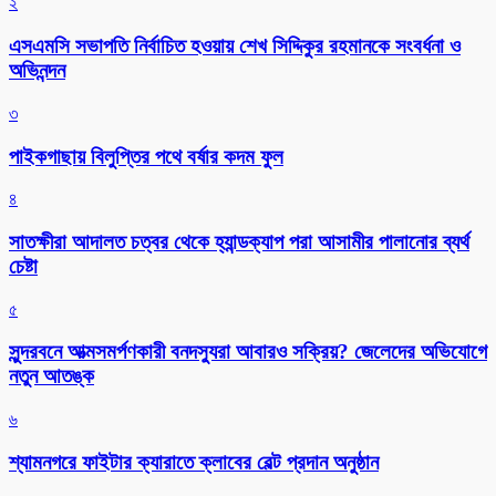
২
এসএমসি সভাপতি নির্বাচিত হওয়ায় শেখ সিদ্দিকুর রহমানকে সংবর্ধনা ও
অভিনন্দন
৩
পাইকগাছায় বিলুপ্তির পথে বর্ষার কদম ফুল
৪
সাতক্ষীরা আদালত চত্বর থেকে হ্যান্ডক্যাপ পরা আসামীর পালানোর ব্যর্থ
চেষ্টা
৫
সুন্দরবনে আত্মসমর্পণকারী বনদস্যুরা আবারও সক্রিয়? জেলেদের অভিযোগে
নতুন আতঙ্ক
৬
শ্যামনগরে ফাইটার ক্যারাতে ক্লাবের বেল্ট প্রদান অনুষ্ঠান