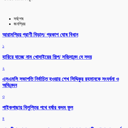
সর্বশেষ
জনপ্রিয়
আরামপ্রিয় প্রাণী বিড়াল/ প্রকাশ ঘোষ বিধান
১
হারিয়ে যাচ্ছে নাম খোদাইয়ের শিল্প/ সচ্চিদানন্দ দে সদয়
২
এসএমসি সভাপতি নির্বাচিত হওয়ায় শেখ সিদ্দিকুর রহমানকে সংবর্ধনা ও
অভিনন্দন
৩
পাইকগাছায় বিলুপ্তির পথে বর্ষার কদম ফুল
৪