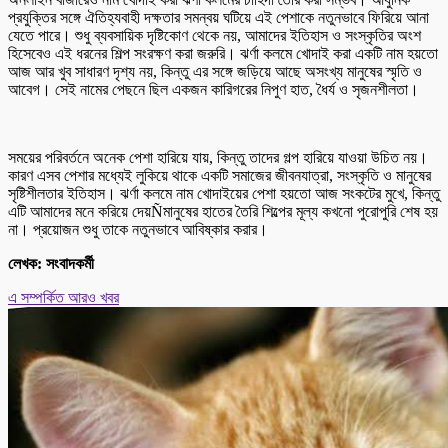
প্রযুক্তির সঙ্গে ঐতিহ্যবাহী দক্ষতার সমন্বয় ঘটিয়ে এই পেশাকে নতুনভাবে ফিরিয়ে আনা
যেতে পারে। শুধু ব্যবসায়িক দৃষ্টিকোণ থেকে নয়, আমাদের ইতিহাস ও সংস্কৃতির অংশ
হিসেবেও এই ধরনের শিল্প সংরক্ষণ করা জরুরি। ঝর্ণা কলমে খোদাই করা একটি নাম হয়তো
আজ আর খুব সাধারণ দৃশ্য নয়, কিন্তু এর সঙ্গে জড়িয়ে আছে অসংখ্য মানুষের স্মৃতি ও
আবেগ। সেই নামের পেছনে ছিল একজন কারিগরের নিপুণ হাত, ধৈর্য ও সৃজনশীলতা।
সময়ের পরিবর্তনে অনেক পেশা হারিয়ে যায়, কিন্তু তাদের গল্প হারিয়ে যাওয়া উচিত নয়।
কারণ এসব পেশার মধ্যেই লুকিয়ে থাকে একটি সমাজের জীবনযাত্রা, সংস্কৃতি ও মানুষের
সৃষ্টিশীলতার ইতিহাস। ঝর্ণা কলমে নাম খোদাইয়ের পেশা হয়তো আজ সংকটের মুখে, কিন্তু
এটি আমাদের মনে করিয়ে দেয়Ñমানুষের হাতের তৈরি শিল্পের মূল্য কখনো পুরোপুরি শেষ হয়
না। প্রয়োজন শুধু তাকে নতুনভাবে আবিষ্কার করার।
লেখক: সংবাদকর্মী
এ সম্পর্কিত আরও খবর