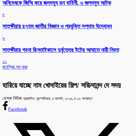
অনিমেষকে জিম্মি করে জলদস্যু ডন বাহিনী, ৩ জলদস্যু আটক
৮
সাতক্ষীরায় ৪৭তম জাতীয় বিজ্ঞান ও প্রযুক্তি সপ্তাহ উদ্বোধন
৯
সাতক্ষীরায় গহনা ছিনতাইকালে দুর্বৃত্তের ইটের আঘাতে নারী নিহত
১০
জনপ্রিয় সব খবর
হারিয়ে যাচ্ছে নাম খোদাইয়ের শিল্প/ সচ্চিদানন্দ দে সদয়
ডেস্ক নিউজ
প্রকাশিত: বৃহস্পতিবার, ৬ আগস্ট, ২০২৬, ৪:১৮ অপরাহ্ণ
Facebook