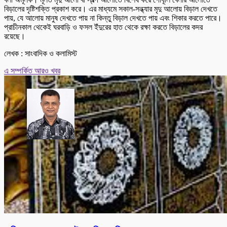
বিড়ালের দৃষ্টিশক্তি প্রকাশ করে। এর মাধ্যমে সকাল-সন্ধ্যার মৃদু আলোয় বিড়াল দেখতে
পায়, যে আলোয় মানুষ দেখতে পায় না কিন্তু বিড়াল দেখতে পায় এবং শিকার করতে পারে।
প্রাচীনকাল থেকেই ঘরবাড়ি ও ফসল ইঁদুরের হাত থেকে রক্ষা করতে বিড়ালের কদর
রয়েছে।
লেখক : সাংবাদিক ও কলামিস্ট
এ সম্পর্কিত আরও খবর