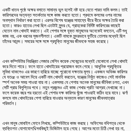
একটি ধাতব পৃষ্ঠে অক্ষর বসাতে সামান্য ভুল হলেই নষ্ট হয়ে যেতে পারত দামি কলম। তাই
কারিগরদের অত্যন্ত সতর্কতার সঙ্গে কাজ করতে হতো। প্রথমে কলমের ওপর নামের
অবস্থান নির্ধারণ করা হতো। এরপর বিশেষ যন্ত্রের সাহায্যে ধীরে ধীরে অক্ষর তৈরি করা
হতো। কারও হাতের লেখা ছিল এতটাই সুন্দর যে, গ্রাহকেরা নির্দিষ্ট কারিগরের কাছেই
যেতেন নাম খোদাই করাতে। এই পেশার সঙ্গে যুক্ত মানুষদের অনেকেই বলতেন, এটি শুধু
কাজ নয়, এক ধরনের সৃজনশীলতা। একটি নামকে সুন্দরভাবে ফুটিয়ে তোলার মধ্যেই ছিল
তাঁদের আনন্দ। সময়ের সঙ্গে সঙ্গে প্রযুক্তি মানুষের জীবনকে সহজ করেছে।
এখন কম্পিউটার নিয়ন্ত্রিত লেজার মেশিন কয়েক সেকেন্ডের মধ্যেই যেকোনো লেখা খোদাই
করে দিতে পারে। ফলে হাতে খোদাইয়ের প্রয়োজন কমে গেছে। আধুনিক প্রযুক্তির
সুবিধা থাকলেও এর কারণে হারিয়ে যাচ্ছে পুরোনো দক্ষতার মূল্য। একজন অভিজ্ঞ কারিগর
যে যতœ ও আবেগ দিয়ে একটি নাম খোদাই করতেন, যন্ত্রের নিখুঁত কাজেও সেই মানবিক
স্পর্শ অনেক সময় পাওয়া যায় না। একসময় যে পেশায় অনেক মানুষের জীবিকা চলত, এখন
সেটি প্রায় বিলুপ্তির পথে। নতুন প্রজন্মও এই কাজ শেখার প্রতি আগ্রহ দেখাচ্ছে না।
ফলে কয়েক বছর পর হয়তো এই পেশার দক্ষ কারিগর খুঁজে পাওয়াই কঠিন হয়ে যাবে। ঝর্ণা
কলমে নাম খোদাইয়ের পেশা হারিয়ে যাওয়ার অন্যতম কারণ মানুষের জীবনযাত্রার
পরিবর্তন।
এখন মানুষ মোবাইল ফোনে লিখছে, কম্পিউটারে কাজ করছে। অফিসের নথিপত্র থেকে
ব্যক্তিগত যোগাযোগÑসবকিছুই ডিজিটাল হয়ে গেছে। আগের মতো চিঠি লেখা হয় না,