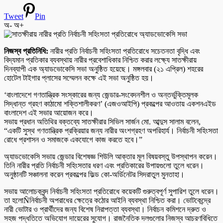
Tweet
Pin
অ-
অ+
নিজস্ব প্রতিনিধি:
নারীর প্রতি নির্বাচনী সহিংসতা প্রতিরোধে সচেতনতা বৃদ্ধি এবং
বিদ্যমান প্রতিকার ব্যবস্থায় নারীর প্রবেশাধিকার নিশ্চিত করার লক্ষ্যে সাতক্ষীরায়
দিনব্যাপী এক অ্যাডভোকেসি সভা অনুষ্ঠিত হয়েছে। মঙ্গলবার (২১ এপ্রিল) শহরের
হোটেল টাইগার প্লাসের সম্মেলন কক্ষে এই সভা অনুষ্ঠিত হয়।
‘বাংলাদেশে গণতান্ত্রিক সংস্কারের জন্য জেন্ডার-সংবেদনশীল ও অন্তর্ভুক্তিমূলক
সিদ্ধান্ত গ্রহণ কাঠামো শক্তিশালীকরণ’ (এজওআইপি) প্রকল্পের আওতায় একশনএইড
বাংলাদেশ এই সভার আয়োজন করে।
সভায় প্রধান অতিথির বক্তব্যে সাতক্ষীরার সিভিল সার্জন মো. আব্দুস সালাম বলেন,
“একটি সুস্থ গণতান্ত্রিক প্রক্রিয়ার জন্য নারীর অংশগ্রহণ অপরিহার্য। নির্বাচনী সহিংসতা
রোধে প্রশাসন ও সমাজকে একযোগে কাজ করতে হবে।”
অ্যাডভোকেসি সভায় জেন্ডার বিশেষজ্ঞ শিউলি আক্তার মূল বিষয়বস্তু উপস্থাপন করেন।
তিনি নারীর প্রতি নির্বাচনী সহিংসতার ধরণ এবং প্রতিকারের উপায়গুলো তুলে ধরেন।
অনুষ্ঠানটি সঞ্চালনা করেন প্রকল্পের ফিল্ড কো-অর্ডিনেটর সিদরাতুল মুনতাহা।
সভায় আলোচকবৃন্দ নির্বাচনী সহিংসতা প্রতিরোধে কয়েকটি গুরুত্বপূর্ণ সুপারিশ তুলে ধরেন।
তা হলোÑনির্বাচনী অপরাধের ক্ষেত্রে কঠোর আইনি ব্যবস্থা নিশ্চিত করা। ভোটকেন্দ্রে
নারী ভোটার ও প্রার্থীদের জন্য বিশেষ নিরাপত্তা ব্যবস্থা। নির্বাচন কমিশনে দ্রুত ও
সহজ পদ্ধতিতে অভিযোগ দায়েরের সুযোগ। রাজনৈতিক দলগুলোর নিজস্ব আচরণবিধিতে