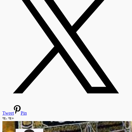
Tweet
Pin
অ-
অ+