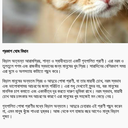
প্রকাশ ঘোষ বিধান
বিড়াল অত্যন্ত আরামপ্রিয়, শান্ত ও স্বাধীনচেতা একটি গৃহপালিত প্রাণী। এরা নরম ও
তুলতুলে পশম এবং রাজকীয় স্বভাবের জন্য মানুষের খুব প্রিয়। সারাদিনের বেশিরভাগ সময়
এরা ঘুমে ও অলসতায় কাটাতে পছন্দ করে।
বিড়াল মানুষের অন্যতম প্রিয় ও আদুরে পোষা প্রাণী, যা তার মায়াবী চোখ, নরম স্বভাব
এবং ভালোবাসাময় আচরণের জন্য পরিচিত। এরা শুধু দেখতেই সুন্দর নয়, বরং মানুষের
মানসিক চাপ কমাতে এবং একাকীত্ব দূর করতে দারুণ ভূমিকা রাখে। নরম স্বভাব, মায়াবী
চোখ আর চমৎকার সব আচরণের কারণে এরা মানুষের খুব সহজেই মন কেড়ে নেয়।
গৃহপালিত পোষা প্রাণীর মধ্যে বিড়াল অন্যতম। আদুরে চেহারার এই প্রাণী পছন্দ করেন
না, এমন মানুষ খুঁজে পাওয়া দুষ্কর। আজ থেকে দশ হাজার বছর আগেও মানুষ বিড়াল
পুষত।