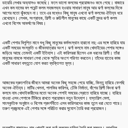
ডায়েরি লেখার অভ্যাসও কমেছে। ফলে ভালো কলমের প্রয়োজনও কমে গেছে। বাজারে
এখন কম দামের বল পয়েন্ট কলম সহজলভ্য হওয়ায় সাধারণ মানুষ আর ঝর্ণা কলমের দিকে
আগের মতো ঝুঁকছেন না। তবে এর মধ্যেও কিছু মানুষ এখনো ঝর্ণা কলমের ঐতিহ্য ধরে
রেখেছেন। লেখক, সংগ্রাহক, শিল্পী ও রুচিশীল মানুষের কাছে একটি সুন্দর ঝর্ণা কলম
এখনো বিশেষ আকর্ষণের বিষয়।
একটি পেশার বিলুপ্তি মানে শুধু কিছু মানুষের কর্মসংস্থান হারানো নয়; এর সঙ্গে হারিয়ে যায়
একটি সময়ের সংস্কৃতি ও জীবনযাত্রার অংশ। ঝর্ণা কলমে নাম খোদাইয়ের পেশার সঙ্গেও
জড়িয়ে আছে তেমনই একটি ইতিহাস। এই কারিগররা ছিলেন এক ধরনের শিল্পী। তাঁরা
মানুষের নামকে সাধারণ লেখা থেকে স্মৃতির অংশে পরিণত করতেন। তাঁদের হাতের কাজ
একটি সাধারণ বস্তুতে যোগ করত ব্যক্তিগত মূল্য।
আজকের দ্রুতগতির জীবনে আমরা অনেক কিছু সহজে পেয়ে যাচ্ছি, কিন্তু হারিয়ে ফেলছি
অনেক ঐতিহ্য। মাটির খেলনা, পালকির কারিগর, ঢেঁকি নির্মাতা, বাঁশের শিল্পী কিংবা ঝর্ণা
কলমে নাম খোদাইকারীদের মতো অনেক পেশাই সময়ের স্রোতে হারিয়ে যাচ্ছে। হারিয়ে
যাওয়া এসব পেশাকে টিকিয়ে রাখতে প্রয়োজন নতুন উদ্যোগ। হস্তশিল্প মেলা,
সাংস্কৃতিক অনুষ্ঠান ও বিশেষ প্রদর্শনীতে এসব কারিগরদের কাজ তুলে ধরা যেতে পারে।
তরুণ প্রজন্মকে এই পেশার সঙ্গে পরিচিত করার সুযোগ তৈরি করা প্রয়োজন।
অনলাইন বাজারেও নাম খোদাই করা ঝর্ণা কলমের চাহিদা তৈরি করা সম্ভব। আধুনিক