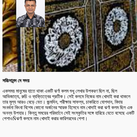
সচ্চিদানন্দ দে সদয়
একসময় মানুষের হাতে থাকা একটি ঝর্ণা কলম শুধু লেখার উপকরণ ছিল না, ছিল
আভিজাত্য, রুচি ও ব্যক্তিত্বের প্রতীক। সেই কলমে নিজের নাম খোদাই করা থাকলে
তার মূল্য আরও বেড়ে যেত। জন্মদিন, পরীক্ষায় সাফল্য, চাকরিতে যোগদান, বিদায়
সংবর্ধনা কিংবা বিশেষ কোনো অর্জনের স্মারক হিসেবে নাম খোদাই করা ঝর্ণা কলম ছিল এক
অনন্য উপহার। কিন্তু সময়ের পরিবর্তনে সেই সংস্কৃতির সঙ্গে হারিয়ে যেতে বসেছে একটি
পেশাওÑঝর্ণা কলমে নাম খোদাই করার কারিগরদের পেশা।