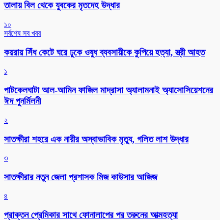
তালায় বিল থেকে যুবকের মৃতদেহ উদ্ধার
১০
সর্বশেষ সব খবর
কয়রায় সিঁধ কেটে ঘরে ঢুকে ওষুধ ব্যবসায়ীকে কুপিয়ে হত্যা, স্ত্রী আহত
১
পাটকেলঘাটা আল-আমিন ফাজিল মাদ্রাসা অ্যালামনাই অ্যাসোসিয়েশনের
ঈদ পুনর্মিলনী
২
সাতক্ষীরা শহরে এক নারীর অস্বাভাবিক মৃত্যু, গলিত লাশ উদ্ধার
৩
সাতক্ষীরার নতুন জেলা প্রশাসক মিজ কাউসার আজিজ
৪
প্রাক্তন প্রেমিকার সাথে ফোনালাপের পর তরুনের আত্মহত্যা