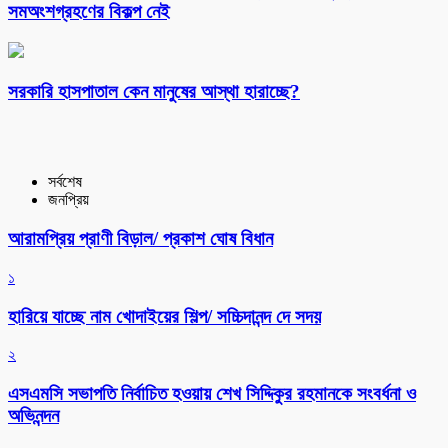
সমঅংশগ্রহণের বিকল্প নেই
সরকারি হাসপাতাল কেন মানুষের আস্থা হারাচ্ছে?
সর্বশেষ
জনপ্রিয়
আরামপ্রিয় প্রাণী বিড়াল/ প্রকাশ ঘোষ বিধান
১
হারিয়ে যাচ্ছে নাম খোদাইয়ের শিল্প/ সচ্চিদানন্দ দে সদয়
২
এসএমসি সভাপতি নির্বাচিত হওয়ায় শেখ সিদ্দিকুর রহমানকে সংবর্ধনা ও
অভিনন্দন