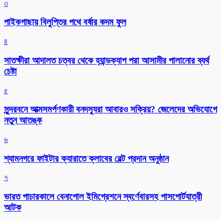
৩
পাইকগাছায় বিলুপ্তির পথে বর্ষার কদম ফুল
৪
সাতক্ষীরা আদালত চত্বর থেকে হ্যান্ডক্যাপ পরা আসামীর পালানোর ব্যর্থ
চেষ্টা
৫
সুন্দরবনে আত্মসমর্পণকারী বনদস্যুরা আবারও সক্রিয়? জেলেদের অভিযোগে
নতুন আতঙ্ক
৬
শ্যামনগরে ফাইটার ক্যারাতে ক্লাবের বেল্ট প্রদান অনুষ্ঠান
৭
ভারত পাচারকালে বেনাপোল ইমিগ্রেশনে স্বর্ণেবারসহ পাসপোর্টযাত্রী
আটক