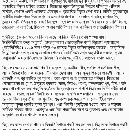
অস্ট্রেলীয় অঞ্চল, মাদাগাস্কার ও প্রশান্তমহাসাগরীয় দ্বীপসমূহ ছাড়া পৃথিবীর সর্বত্র ৩৪
প্রজাতির বিড়াল ছড়িয়ে রয়েছে। বিড়ালের প্রজাতিসমূহের বিস্তার দক্ষিণপূর্ব এশিয়ায়
সর্বোচ্চ, যেখানে একটি এলাকায় একত্রে ৭ প্রজাতির বিড়াল দেখা যায়। মার্কিন যুক্তরাষ্ট্রে
স্থানীয় বিড়াল প্রজাতির সংখ্যা ৭ এবং ইউরোপে ৪। বাংলাদেশে আছে ৮ প্রজাতি,
তন্মধ্যে ৬টি বিভিন্ন ধরনের হুমকির মুখে। হুমকিগ্রস্ত ৬ প্রজাতির মধ্যে সোনালি বিড়াল,
গেছোবাঘ বা লামচিতা, চিতাবাঘ ও বাঘ অতিবিপন্ন এবং বনবিড়াল ও মেছোবিড়াল বিপন্ন।
পৃথিবীতে ঠিক কত জাতের বিড়াল আছে তা নিয়ে বিভিন্ন তথ্য পাওয়া যায়।
উইকিপিডিয়ার তথ্য অনুযায়ী, ইন্টারন্যাশনাল প্রোগ্রেসিভ ক্যাট ব্রিডার্স অ্যালায়েন্স
(আইপিসিবিএ) ২০১৬ সাল পর্যন্ত ৭৩ জাতের বিড়াল তালিকাভুক্ত করেছে। অন্যদিকে
দি ইন্টারন্যাশনাল ক্যাট অ্যাসোসিয়েশনের (টিআইসিএ) তথ্য অনুযায়ী ৫৮ জাত, ক্যাট
ফ্যান্সিয়ার্স অ্যাসোসিয়েশনের (সিএফএ) তথ্য অনুযায়ী ৪৪ জাতের বিড়াল আছে।
বিড়ালের অন্যান্য ফেলিডি প্রাণীর অনুরূপ দঢ় নমনীয় শরীর, ত্বরিত প্রতিক্রিয়াশীল,
এদের তীক্ষè দাঁত এবং সঙ্কোচনীয় থাবা দেখা যায়। এরা ক্ষুদ্র শিকারে পারদর্শী। এদের
নৈশদৃষ্টি এবং ঘ্রাণশক্তি খুব প্রখর। তবে এদের বর্ণের দৃশ্যমানতা দরিদ্র। বিড়ালের
যোগাযোগের মধ্যে কণ্ঠস্বরের ব্যবহার যেমন, মিয়াও, গরগর, কম্পনজাত শব্দ, হিস, গর্জন
এবং গোঁ গোঁ শব্দ করা প্রভৃতি কণ্ঠ্যবর্ণের ব্যবহারের পাশাপাশি বিড়ালের নির্দিষ্ট শরীরী ভাষা
রয়েছে। বিড়াল, একক শিকারী হওয়া সত্ত্বেও সামাজিক প্রজাতির। মানুষের কানের
তুলনায় বিড়াল খুব তীক্ষ্ণ এবং খুব উচ্চ শব্দ কম্পাঙ্ক শুনতে পায়, যেমন ইঁদুর অথবা
অন্যান্য ক্ষুদ্র প্রাণীর দ্বারা সৃষ্ট শব্দ। এরা শিকারী প্রবৃত্তির হওয়ায় ভোর ও সন্ধ্যায়
সর্বাধিক সক্রিয় থাকে। এছাড়াও এরা নিজ প্রজাতির সাথে অপ্রকাশ্য এবং ফেরোমোন
অনুভূতি দ্বারা যোগাযোগ করতে সক্ষম।
বিড়ালের রাতে দেখতে পাওয়ার বিষয়টি নিশাচর প্রাণীদের মত নয়। বিড়ালকে নিশাচর প্রাণী
বলা অমূলক। মূলত মৃদু আলো বা স্বল্প আলোতে বিশেষ করে গোধূলি বেলার আলোতে