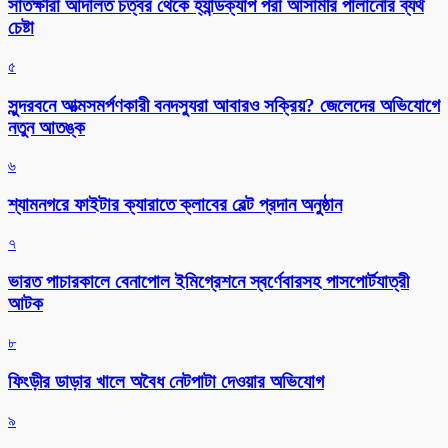
সাতক্ষীরা আদালত চত্বর থেকে হ্যান্ডক্যাপ পরা আসামীর পালানোর ব্যর্থ
চেষ্টা
৫
সুন্দরবনে আত্মসমর্পণকারী বনদস্যুরা আবারও সক্রিয়? জেলেদের অভিযোগে
নতুন আতঙ্ক
৬
শ্যামনগরে ফাইটার ক্যারাতে ক্লাবের বেল্ট প্রদান অনুষ্ঠান
৭
ভারত পাচারকালে বেনাপোল ইমিগ্রেশনে স্বর্ণেবারসহ পাসপোর্টযাত্রী
আটক
৮
ফিংড়ীর ডাড়ার খালে অবৈধ নেটপাটা দেওয়ার অভিযোগ
৯