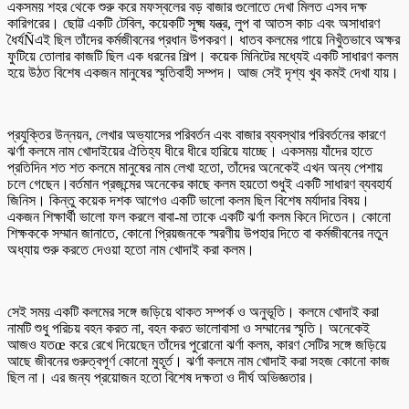
একসময় শহর থেকে শুরু করে মফস্বলের বড় বাজার গুলোতে দেখা মিলত এসব দক্ষ
কারিগরের। ছোট্ট একটি টেবিল, কয়েকটি সূক্ষ্ম যন্ত্র, লুপ বা আতস কাচ এবং অসাধারণ
ধৈর্যÑএই ছিল তাঁদের কর্মজীবনের প্রধান উপকরণ। ধাতব কলমের গায়ে নিখুঁতভাবে অক্ষর
ফুটিয়ে তোলার কাজটি ছিল এক ধরনের শিল্প। কয়েক মিনিটের মধ্যেই একটি সাধারণ কলম
হয়ে উঠত বিশেষ একজন মানুষের স্মৃতিবাহী সম্পদ। আজ সেই দৃশ্য খুব কমই দেখা যায়।
প্রযুক্তির উন্নয়ন, লেখার অভ্যাসের পরিবর্তন এবং বাজার ব্যবস্থার পরিবর্তনের কারণে
ঝর্ণা কলমে নাম খোদাইয়ের ঐতিহ্য ধীরে ধীরে হারিয়ে যাচ্ছে। একসময় যাঁদের হাতে
প্রতিদিন শত শত কলমে মানুষের নাম লেখা হতো, তাঁদের অনেকেই এখন অন্য পেশায়
চলে গেছেন।বর্তমান প্রজন্মের অনেকের কাছে কলম হয়তো শুধুই একটি সাধারণ ব্যবহার্য
জিনিস। কিন্তু কয়েক দশক আগেও একটি ভালো কলম ছিল বিশেষ মর্যাদার বিষয়।
একজন শিক্ষার্থী ভালো ফল করলে বাবা-মা তাকে একটি ঝর্ণা কলম কিনে দিতেন। কোনো
শিক্ষককে সম্মান জানাতে, কোনো প্রিয়জনকে স্মরণীয় উপহার দিতে বা কর্মজীবনের নতুন
অধ্যায় শুরু করতে দেওয়া হতো নাম খোদাই করা কলম।
সেই সময় একটি কলমের সঙ্গে জড়িয়ে থাকত সম্পর্ক ও অনুভূতি। কলমে খোদাই করা
নামটি শুধু পরিচয় বহন করত না, বহন করত ভালোবাসা ও সম্মানের স্মৃতি। অনেকেই
আজও যতœ করে রেখে দিয়েছেন তাঁদের পুরোনো ঝর্ণা কলম, কারণ সেটির সঙ্গে জড়িয়ে
আছে জীবনের গুরুত্বপূর্ণ কোনো মুহূর্ত। ঝর্ণা কলমে নাম খোদাই করা সহজ কোনো কাজ
ছিল না। এর জন্য প্রয়োজন হতো বিশেষ দক্ষতা ও দীর্ঘ অভিজ্ঞতার।