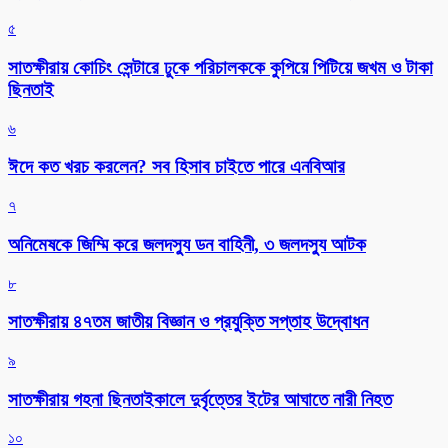
৫
সাতক্ষীরায় কোচিং সেন্টারে ঢুকে পরিচালককে কুপিয়ে পিটিয়ে জখম ও টাকা
ছিনতাই
৬
ঈদে কত খরচ করলেন? সব হিসাব চাইতে পারে এনবিআর
৭
অনিমেষকে জিম্মি করে জলদস্যু ডন বাহিনী, ৩ জলদস্যু আটক
৮
সাতক্ষীরায় ৪৭তম জাতীয় বিজ্ঞান ও প্রযুক্তি সপ্তাহ উদ্বোধন
৯
সাতক্ষীরায় গহনা ছিনতাইকালে দুর্বৃত্তের ইটের আঘাতে নারী নিহত
১০