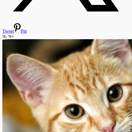
Tweet
Pin
অ-
অ+