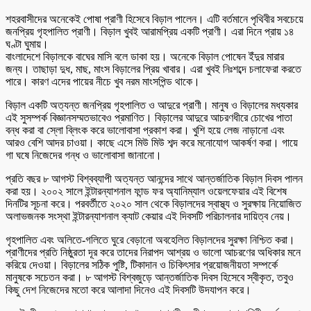
শহরবাসীদের অনেকেই পোষা প্রাণী হিসেবে বিড়াল পালেন। এটি বর্তমানে পৃথিবীর সবচেয়ে
জনপ্রিয় গৃহপালিত প্রাণী। বিড়াল খুবই আরামপ্রিয় একটি প্রাণী। এরা দিনে প্রায় ১৪
ঘণ্টা ঘুমায়।
বাংলাদেশে বিড়ালকে বাঘের মাসি বলে ডাকা হয়। অনেকে বিড়াল পোষেন ইঁদুর মারার
জন্য। তাছাড়া দুধ, মাছ, মাংস বিড়ালের প্রিয় খাবার। এরা খুবই নিঃশব্দে চলাফেরা করতে
পারে। কারণ এদের পায়ের নীচে খুব নরম মাংসপিন্ড থাকে।
বিড়াল একটি অত্যন্ত জনপ্রিয় গৃহপালিত ও আদুরে প্রাণী। মানুষ ও বিড়ালের মধ্যকার
এই সুসম্পর্ক বিজ্ঞানসম্মতভাবেও প্রমাণিত। বিড়ালের আদুরে আচরণধীরে চোখের পাতা
বন্ধ করা বা স্লো ব্লিংক করে ভালোবাসা প্রকাশ করা। খুশি হয়ে লেজ নাড়ানো এবং
আরও বেশি আদর চাওয়া। কাছে এসে মিউ মিউ শব্দ করে মনোযোগ আকর্ষণ করা। গায়ে
গা ঘষে নিজেদের গন্ধ ও ভালোবাসা জানানো।
প্রতি বছর ৮ আগস্ট বিশ্বব্যাপী অত্যন্ত আনন্দের সাথে আন্তর্জাতিক বিড়াল দিবস পালন
করা হয়। ২০০২ সালে ইন্টারন্যাশনাল ফান্ড ফর অ্যানিম্যাল ওয়েলফেয়ার এই বিশেষ
দিনটির সূচনা করে। পরবর্তীতে ২০২০ সাল থেকে বিড়ালদের স্বাস্থ্য ও সুরক্ষায় নিয়োজিত
অলাভজনক সংস্থা ইন্টারন্যাশনাল ক্যাট কেয়ার এই দিবসটি পরিচালনার দায়িত্ব নেয়।
গৃহপালিত এবং অলিতে-গলিতে ঘুরে বেড়ানো অবহেলিত বিড়ালদের সুরক্ষা নিশ্চিত করা।
প্রাণীদের প্রতি নিষ্ঠুরতা দূর করে তাদের নিরাপদ আশ্রয় ও ভালো আচরণের অধিকার মনে
করিয়ে দেওয়া। বিড়ালের সঠিক পুষ্টি, টিকাদান ও চিকিৎসার প্রয়োজনীয়তা সম্পর্কে
মানুষকে সচেতন করা। ৮ আগস্ট বিশ্বজুড়ে আন্তর্জাতিক দিবস হিসেবে স্বীকৃত, তবুও
কিছু দেশ নিজেদের মতো করে আলাদা দিনেও এই দিবসটি উদযাপন করে।