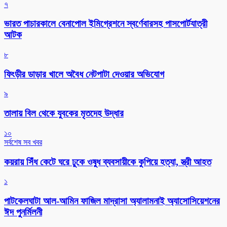
৭
ভারত পাচারকালে বেনাপোল ইমিগ্রেশনে স্বর্ণেবারসহ পাসপোর্টযাত্রী
আটক
৮
ফিংড়ীর ডাড়ার খালে অবৈধ নেটপাটা দেওয়ার অভিযোগ
৯
তালায় বিল থেকে যুবকের মৃতদেহ উদ্ধার
১০
সর্বশেষ সব খবর
কয়রায় সিঁধ কেটে ঘরে ঢুকে ওষুধ ব্যবসায়ীকে কুপিয়ে হত্যা, স্ত্রী আহত
১
পাটকেলঘাটা আল-আমিন ফাজিল মাদ্রাসা অ্যালামনাই অ্যাসোসিয়েশনের
ঈদ পুনর্মিলনী