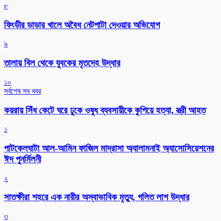
৮
ফিংড়ীর ডাড়ার খালে অবৈধ নেটপাটা দেওয়ার অভিযোগ
৯
তালায় বিল থেকে যুবকের মৃতদেহ উদ্ধার
১০
সর্বশেষ সব খবর
কয়রায় সিঁধ কেটে ঘরে ঢুকে ওষুধ ব্যবসায়ীকে কুপিয়ে হত্যা, স্ত্রী আহত
১
পাটকেলঘাটা আল-আমিন ফাজিল মাদ্রাসা অ্যালামনাই অ্যাসোসিয়েশনের
ঈদ পুনর্মিলনী
২
সাতক্ষীরা শহরে এক নারীর অস্বাভাবিক মৃত্যু, গলিত লাশ উদ্ধার
৩