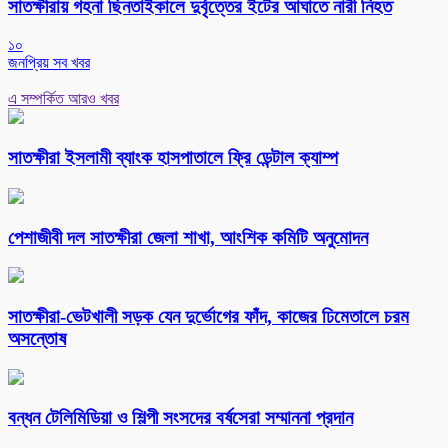
সাতক্ষীরায় গহনা ছিনতাইকালে দুর্বৃত্তের ইটের আঘাতে নারী নিহত
১০
জনপ্রিয় সব খবর
এ সম্পর্কিত আরও খবর
সাতক্ষীরা ইসলামী ব্যাংক হাসপাতালে ফ্রি ডেন্টাল ক্যাম্প
পেশাজীবী দল সাতক্ষীরা জেলা শাখা, আংশিক কমিটি অনুমোদন
সাতক্ষীরা-ভেটখালী সড়ক যেন দুর্ভোগের ফাঁদ, কাজের ঢিমেতালে চরম
অসন্তোষ
বন্ধন টেলিমিডিয়া ও শিল্পী সংসদের বর্ষসেরা সম্মাননা প্রদান