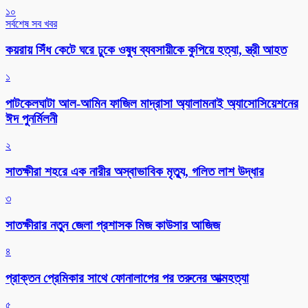
১০
সর্বশেষ সব খবর
কয়রায় সিঁধ কেটে ঘরে ঢুকে ওষুধ ব্যবসায়ীকে কুপিয়ে হত্যা, স্ত্রী আহত
১
পাটকেলঘাটা আল-আমিন ফাজিল মাদ্রাসা অ্যালামনাই অ্যাসোসিয়েশনের
ঈদ পুনর্মিলনী
২
সাতক্ষীরা শহরে এক নারীর অস্বাভাবিক মৃত্যু, গলিত লাশ উদ্ধার
৩
সাতক্ষীরার নতুন জেলা প্রশাসক মিজ কাউসার আজিজ
৪
প্রাক্তন প্রেমিকার সাথে ফোনালাপের পর তরুনের আত্মহত্যা
৫