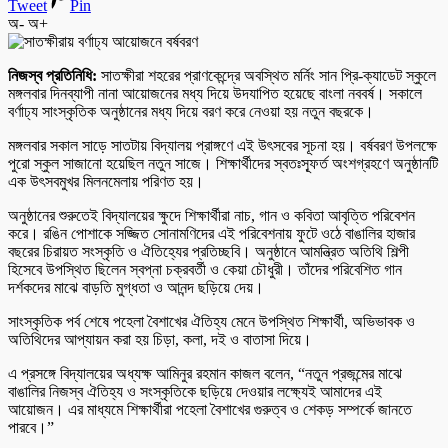
Tweet
Pin
অ-
অ+
​নিজস্ব প্রতিনিধি: ​
সাতক্ষীরা শহরের প্রাণকেন্দ্রে অবস্থিত মর্নিং সান প্রি-ক্যাডেট স্কুলে
মঙ্গলবার দিনব্যাপী নানা আয়োজনের মধ্য দিয়ে উদযাপিত হয়েছে বাংলা নববর্ষ। সকালে
বর্ণাঢ্য সাংস্কৃতিক অনুষ্ঠানের মধ্য দিয়ে বরণ করে নেওয়া হয় নতুন বছরকে।
​মঙ্গলবার সকাল সাড়ে সাতটায় বিদ্যালয় প্রাঙ্গণে এই উৎসবের সূচনা হয়। বর্ষবরণ উপলক্ষে
পুরো স্কুল সাজানো হয়েছিল নতুন সাজে। শিক্ষার্থীদের স্বতঃস্ফূর্ত অংশগ্রহণে অনুষ্ঠানটি
এক উৎসবমুখর মিলনমেলায় পরিণত হয়।
​অনুষ্ঠানের শুরুতেই বিদ্যালয়ের ক্ষুদে শিক্ষার্থীরা নাচ, গান ও কবিতা আবৃত্তি পরিবেশন
করে। রঙিন পোশাকে সজ্জিত সোনামণিদের এই পরিবেশনায় ফুটে ওঠে বাঙালির হাজার
বছরের চিরায়ত সংস্কৃতি ও ঐতিহ্যের প্রতিচ্ছবি। অনুষ্ঠানে আমন্ত্রিত অতিথি শিল্পী
হিসেবে উপস্থিত ছিলেন স্বপ্না চক্রবর্তী ও কেয়া চৌধুরী। তাঁদের পরিবেশিত গান
দর্শকদের মাঝে বাড়তি মুগ্ধতা ও আনন্দ ছড়িয়ে দেয়।
​সাংস্কৃতিক পর্ব শেষে পহেলা বৈশাখের ঐতিহ্য মেনে উপস্থিত শিক্ষার্থী, অভিভাবক ও
অতিথিদের আপ্যায়ন করা হয় চিড়া, কলা, দই ও বাতাসা দিয়ে।
​এ প্রসঙ্গে বিদ্যালয়ের অধ্যক্ষ আমিনুর রহমান কাজল বলেন, “নতুন প্রজন্মের মাঝে
বাঙালির নিজস্ব ঐতিহ্য ও সংস্কৃতিকে ছড়িয়ে দেওয়ার লক্ষ্যেই আমাদের এই
আয়োজন। এর মাধ্যমে শিক্ষার্থীরা পহেলা বৈশাখের গুরুত্ব ও শেকড় সম্পর্কে জানতে
পারবে।”