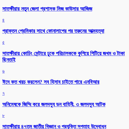
সাতক্ষীরার নতুন জেলা প্রশাসক মিজ কাউসার আজিজ
৪
প্রাক্তন প্রেমিকার সাথে ফোনালাপের পর তরুনের আত্মহত্যা
৫
সাতক্ষীরায় কোচিং সেন্টারে ঢুকে পরিচালককে কুপিয়ে পিটিয়ে জখম ও টাকা
ছিনতাই
৬
ঈদে কত খরচ করলেন? সব হিসাব চাইতে পারে এনবিআর
৭
অনিমেষকে জিম্মি করে জলদস্যু ডন বাহিনী, ৩ জলদস্যু আটক
৮
সাতক্ষীরায় ৪৭তম জাতীয় বিজ্ঞান ও প্রযুক্তি সপ্তাহ উদ্বোধন