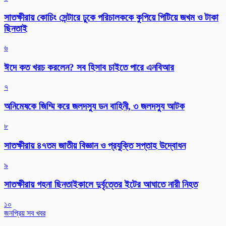
সাতক্ষীরায় কোচিং সেন্টারে ঢুকে পরিচালককে কুপিয়ে পিটিয়ে জখম ও টাকা
ছিনতাই
৬
ঈদে কত খরচ করলেন? সব হিসাব চাইতে পারে এনবিআর
৭
অনিমেষকে জিম্মি করে জলদস্যু ডন বাহিনী, ৩ জলদস্যু আটক
৮
সাতক্ষীরায় ৪৭তম জাতীয় বিজ্ঞান ও প্রযুক্তি সপ্তাহ উদ্বোধন
৯
সাতক্ষীরায় গহনা ছিনতাইকালে দুর্বৃত্তের ইটের আঘাতে নারী নিহত
১০
জনপ্রিয় সব খবর