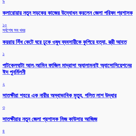
৯
কলারোয়ায় নতুন সড়কের কাজের উদ্বোধন করলেন জেলা পরিষদ প্রশাসক
১০
সর্বশেষ সব খবর
কয়রায় সিঁধ কেটে ঘরে ঢুকে ওষুধ ব্যবসায়ীকে কুপিয়ে হত্যা, স্ত্রী আহত
১
পাটকেলঘাটা আল-আমিন ফাজিল মাদ্রাসা অ্যালামনাই অ্যাসোসিয়েশনের
ঈদ পুনর্মিলনী
২
সাতক্ষীরা শহরে এক নারীর অস্বাভাবিক মৃত্যু, গলিত লাশ উদ্ধার
৩
সাতক্ষীরার নতুন জেলা প্রশাসক মিজ কাউসার আজিজ
৪