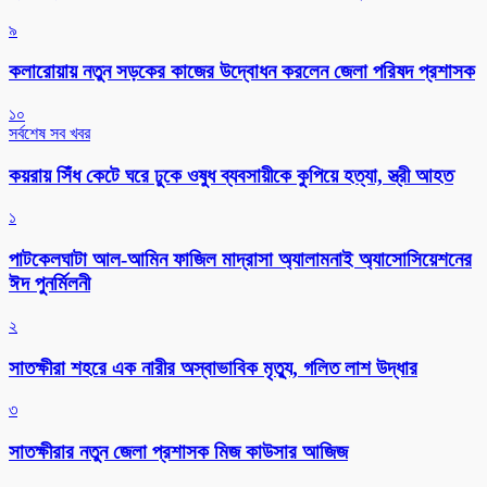
৯
কলারোয়ায় নতুন সড়কের কাজের উদ্বোধন করলেন জেলা পরিষদ প্রশাসক
১০
সর্বশেষ সব খবর
কয়রায় সিঁধ কেটে ঘরে ঢুকে ওষুধ ব্যবসায়ীকে কুপিয়ে হত্যা, স্ত্রী আহত
১
পাটকেলঘাটা আল-আমিন ফাজিল মাদ্রাসা অ্যালামনাই অ্যাসোসিয়েশনের
ঈদ পুনর্মিলনী
২
সাতক্ষীরা শহরে এক নারীর অস্বাভাবিক মৃত্যু, গলিত লাশ উদ্ধার
৩
সাতক্ষীরার নতুন জেলা প্রশাসক মিজ কাউসার আজিজ