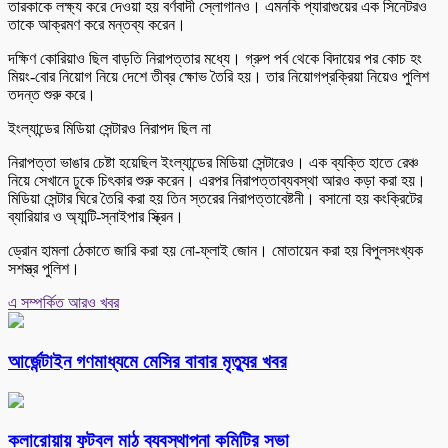
তারকাকে লক্ষ্য করে দেওয়া হয় বর্ণবাদী স্লোগানও। এমনকি প্যারাগুয়ের এক সিনেটরও
তাকে আক্রমণ করে মন্তব্য করেন।
দক্ষিণ কোরিয়াও ছিল বাড়তি নিরাপত্তার মধ্যে। গ্রুপ পর্ব থেকে বিদায়ের পর কোচ হং
মিয়ং-বোর নিয়োগ নিয়ে দেশে তীব্র ক্ষোভ তৈরি হয়। তার নিয়োগপ্রক্রিয়া নিয়েও পুলিশ
তদন্ত শুরু করে।
ইংল্যান্ডের মিডিয়া সেন্টারও নিরাপদ ছিল না
নিরাপত্তা ভাঙার চেষ্টা হয়েছিল ইংল্যান্ডের মিডিয়া সেন্টারেও। এক ব্যক্তি হাতে রেঞ্চ
নিয়ে সেখানে ঢুকে চিৎকার শুরু করেন। এরপর নিরাপত্তাব্যবস্থা আরও কড়া করা হয়।
মিডিয়া সেন্টার ঘিরে তৈরি করা হয় তিন স্তরের নিরাপত্তাবেষ্টনী। বসানো হয় কংক্রিটের
ব্যারিয়ার ও অ্যান্টি-স্নাইপার স্ক্রিন।
ড্রোন হামলা ঠেকাতে জারি করা হয় নো-ফ্লাই জোন। মোতায়েন করা হয় বিপুলসংখ্যক
সশস্ত্র পুলিশ।
এ সম্পর্কিত আরও খবর
আর্জেন্টাইন গণমাধ্যমে মেসির বাবার মৃত্যুর খবর
কলারোয়ায় ফুটবল মাঠ ব্যবস্থাপনা কমিটির সভা