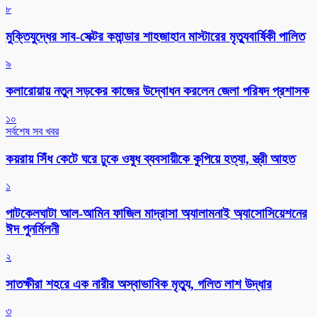
৮
মুক্তিযুদ্ধের সাব-সেক্টর কমান্ডার শাহজাহান মাস্টারের মৃত্যুবার্ষিকী পালিত
৯
কলারোয়ায় নতুন সড়কের কাজের উদ্বোধন করলেন জেলা পরিষদ প্রশাসক
১০
সর্বশেষ সব খবর
কয়রায় সিঁধ কেটে ঘরে ঢুকে ওষুধ ব্যবসায়ীকে কুপিয়ে হত্যা, স্ত্রী আহত
১
পাটকেলঘাটা আল-আমিন ফাজিল মাদ্রাসা অ্যালামনাই অ্যাসোসিয়েশনের
ঈদ পুনর্মিলনী
২
সাতক্ষীরা শহরে এক নারীর অস্বাভাবিক মৃত্যু, গলিত লাশ উদ্ধার
৩