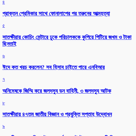
৪
প্রাক্তন প্রেমিকার সাথে ফোনালাপের পর তরুনের আত্মহত্যা
৫
সাতক্ষীরায় কোচিং সেন্টারে ঢুকে পরিচালককে কুপিয়ে পিটিয়ে জখম ও টাকা
ছিনতাই
৬
ঈদে কত খরচ করলেন? সব হিসাব চাইতে পারে এনবিআর
৭
অনিমেষকে জিম্মি করে জলদস্যু ডন বাহিনী, ৩ জলদস্যু আটক
৮
সাতক্ষীরায় ৪৭তম জাতীয় বিজ্ঞান ও প্রযুক্তি সপ্তাহ উদ্বোধন
৯