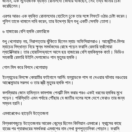
জানান, এক সন্দেহজনক ব্যক্তি রোনালদো কোথায় থাকছেন, সেই তথ্য জানার চেষ্টা
করেছিলেন।
এরপর আরও এক ব্যক্তি রোনালদোর হোটেলে ঢুকে তার সঙ্গে লিফটে ওঠার চেষ্টা করেন।
পুলিশ তাকে থামালে দাবি করেন, তার উদ্দেশ্য ছিল শুধু একটি সেলফি তোলা।
৬ হাজারের বেশি হুমকি রেফারিকে
শুধু খেলোয়াড় নয়, নিরাপত্তার ঝুঁকিতে ছিলেন ম্যাচ অফিসিয়ালরাও। আর্জেন্টিনা-মিশর
ম্যাচের সিদ্ধান্ত নিয়ে ক্ষুব্ধ সমর্থকদের রোষে পড়েন ফরাসি রেফারি ফ্রাঁসোয়া
ল্যাটেক্সিয়ার। তার হোয়াটসঅ্যাপে আসে ছয় হাজারের বেশি হুমকিমূলক বার্তা। ভিডিও
সহকারী রেফারি উইলি দেলাজোও পান মৃত্যুর হুমকি।
গোল মিস করে বিপদে খেলোয়াড়
ইংল্যান্ডের বিপক্ষে কোয়ার্টার ফাইনালে আর্লিং হল্যান্ডকে পাস না দেওয়ার ঘটনায় নরওয়ের
আলেক্সান্ডার সরলথ ও তার স্ত্রী মৃত্যুর হুমকি পান।
কলম্বিয়ার জোন হামিন্তন কামপাজ পেনাল্টি মিস করার পরও একই ধরনের হুমকির মুখে
পড়েন। পরিস্থিতি এমন পর্যায়ে পৌঁছায় যে জাতীয় দলের সঙ্গে দেশে ফেরাও তার জন্য
সম্ভব হয়নি।
এমবাপ্পেকেও ছাড়েনি উত্তেজনা
বিশ্বকাপজুড়ে উত্তেজনার আরেক কেন্দ্রে ছিলেন কিলিয়ান এমবাপ্পে। ফ্রান্সের কাছে
হারের পর প্যারাগুয়ের সমর্থকরা এমবাপের নাম লেখা কুশপুত্তলিকা পোড়ান। ফরাসি