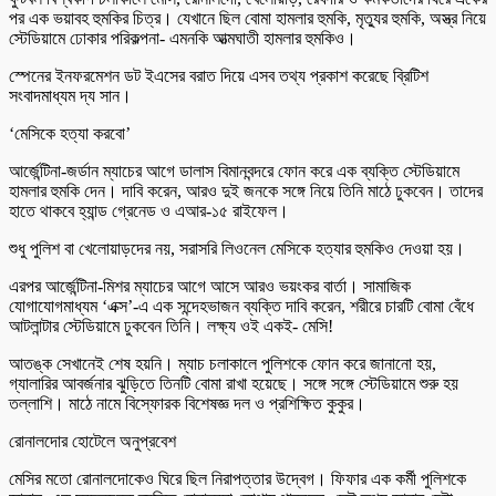
পর এক ভয়াবহ হুমকির চিত্র। যেখানে ছিল বোমা হামলার হুমকি, মৃত্যুর হুমকি, অস্ত্র নিয়ে
স্টেডিয়ামে ঢোকার পরিকল্পনা- এমনকি আত্মঘাতী হামলার হুমকিও।
স্পেনের ইনফরমেশন ডট ইএসের বরাত দিয়ে এসব তথ্য প্রকাশ করেছে ব্রিটিশ
সংবাদমাধ্যম দ্য সান।
‘মেসিকে হত্যা করবো’
আর্জেন্টিনা-জর্ডান ম্যাচের আগে ডালাস বিমানবন্দরে ফোন করে এক ব্যক্তি স্টেডিয়ামে
হামলার হুমকি দেন। দাবি করেন, আরও দুই জনকে সঙ্গে নিয়ে তিনি মাঠে ঢুকবেন। তাদের
হাতে থাকবে হ্যান্ড গ্রেনেড ও এআর-১৫ রাইফেল।
শুধু পুলিশ বা খেলোয়াড়দের নয়, সরাসরি লিওনেল মেসিকে হত্যার হুমকিও দেওয়া হয়।
এরপর আর্জেন্টিনা-মিশর ম্যাচের আগে আসে আরও ভয়ংকর বার্তা। সামাজিক
যোগাযোগমাধ্যম ‘এক্স’-এ এক সন্দেহভাজন ব্যক্তি দাবি করেন, শরীরে চারটি বোমা বেঁধে
আটলান্টার স্টেডিয়ামে ঢুকবেন তিনি। লক্ষ্য ওই একই- মেসি!
আতঙ্ক সেখানেই শেষ হয়নি। ম্যাচ চলাকালে পুলিশকে ফোন করে জানানো হয়,
গ্যালারির আবর্জনার ঝুড়িতে তিনটি বোমা রাখা হয়েছে। সঙ্গে সঙ্গে স্টেডিয়ামে শুরু হয়
তল্লাশি। মাঠে নামে বিস্ফোরক বিশেষজ্ঞ দল ও প্রশিক্ষিত কুকুর।
রোনালদোর হোটেলে অনুপ্রবেশ
মেসির মতো রোনালদোকেও ঘিরে ছিল নিরাপত্তার উদ্বেগ। ফিফার এক কর্মী পুলিশকে