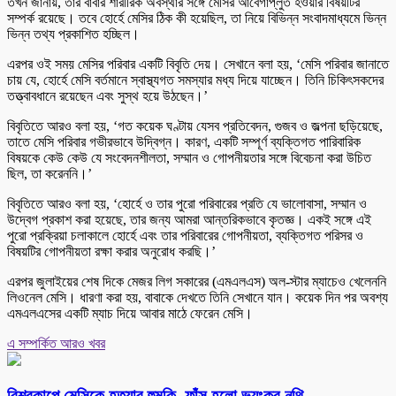
তখন জানায়, তার বাবার শারীরিক অবস্থার সঙ্গে মেসির আবেগাপ্লুত হওয়ার বিষয়টির
সম্পর্ক রয়েছে। তবে হোর্হে মেসির ঠিক কী হয়েছিল, তা নিয়ে বিভিন্ন সংবাদমাধ্যমে ভিন্ন
ভিন্ন তথ্য প্রকাশিত হচ্ছিল।
এরপর ওই সময় মেসির পরিবার একটি বিবৃতি দেয়। সেখানে বলা হয়, ‘মেসি পরিবার জানাতে
চায় যে, হোর্হে মেসি বর্তমানে স্বাস্থ্যগত সমস্যার মধ্য দিয়ে যাচ্ছেন। তিনি চিকিৎসকদের
তত্ত্বাবধানে রয়েছেন এবং সুস্থ হয়ে উঠছেন।’
বিবৃতিতে আরও বলা হয়, ‘গত কয়েক ঘণ্টায় যেসব প্রতিবেদন, গুজব ও জল্পনা ছড়িয়েছে,
তাতে মেসি পরিবার গভীরভাবে উদ্বিগ্ন। কারণ, একটি সম্পূর্ণ ব্যক্তিগত পারিবারিক
বিষয়কে কেউ কেউ যে সংবেদনশীলতা, সম্মান ও গোপনীয়তার সঙ্গে বিবেচনা করা উচিত
ছিল, তা করেননি।’
বিবৃতিতে আরও বলা হয়, ‘হোর্হে ও তার পুরো পরিবারের প্রতি যে ভালোবাসা, সম্মান ও
উদ্বেগ প্রকাশ করা হয়েছে, তার জন্য আমরা আন্তরিকভাবে কৃতজ্ঞ। একই সঙ্গে এই
পুরো প্রক্রিয়া চলাকালে হোর্হে এবং তার পরিবারের গোপনীয়তা, ব্যক্তিগত পরিসর ও
বিষয়টির গোপনীয়তা রক্ষা করার অনুরোধ করছি।’
এরপর জুলাইয়ের শেষ দিকে মেজর লিগ সকারের (এমএলএস) অল-স্টার ম্যাচেও খেলেননি
লিওনেল মেসি। ধারণা করা হয়, বাবাকে দেখতে তিনি সেখানে যান। কয়েক দিন পর অবশ্য
এমএলএসের একটি ম্যাচ দিয়ে আবার মাঠে ফেরেন মেসি।
এ সম্পর্কিত আরও খবর
বিশ্বকাপে মেসিকে হত্যার হুমকি, ফাঁস হলো ভয়ংকর নথি