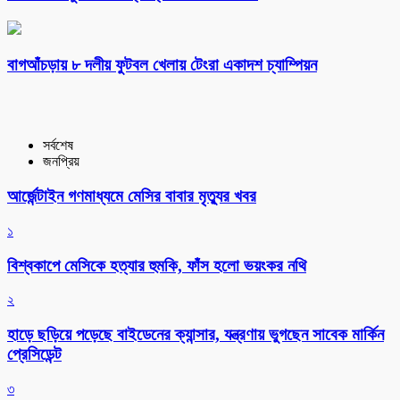
বাগআঁচড়ায় ৮ দলীয় ফুটবল খেলায় টেংরা একাদশ চ্যাম্পিয়ন
সর্বশেষ
জনপ্রিয়
আর্জেন্টাইন গণমাধ্যমে মেসির বাবার মৃত্যুর খবর
১
বিশ্বকাপে মেসিকে হত্যার হুমকি, ফাঁস হলো ভয়ংকর নথি
২
হাড়ে ছড়িয়ে পড়েছে বাইডেনের ক্যান্সার, যন্ত্রণায় ভুগছেন সাবেক মার্কিন
প্রেসিডেন্ট
৩