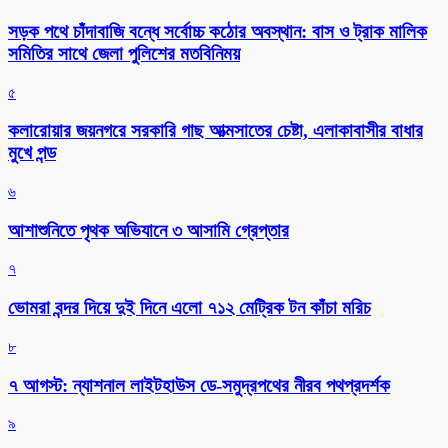
সড়ক পথে চাঁদাবাজি বন্ধে সর্বোচ্চ কঠোর অবস্থান: বাস ও ট্রাক মালিক
সমিতির সাথে জেলা পুলিশের মতবিনিময়
৫
কলারোয়ার জয়নগরে সরকারি গাছ আত্মসাতের চেষ্টা, এলাকাবাসীর বাধার
মুখে পন্ড
৬
আশাশুনিতে পৃথক অভিযানে ৩ আসামি গ্রেপ্তার
৭
ভোমরা বন্দর দিয়ে দুই দিনে এলো ৭১২ মেট্রিক টন কাঁচা মরিচ
৮
৭ আগস্ট: ন্যাশনাল লাইটহাউস ডে-সমুদ্রপথের নীরব পথপ্রদর্শক
৯