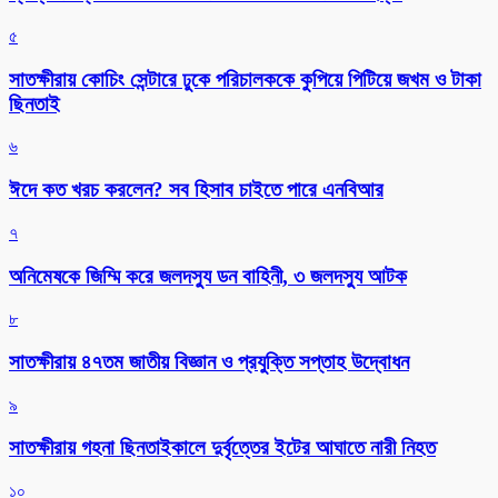
৫
সাতক্ষীরায় কোচিং সেন্টারে ঢুকে পরিচালককে কুপিয়ে পিটিয়ে জখম ও টাকা
ছিনতাই
৬
ঈদে কত খরচ করলেন? সব হিসাব চাইতে পারে এনবিআর
৭
অনিমেষকে জিম্মি করে জলদস্যু ডন বাহিনী, ৩ জলদস্যু আটক
৮
সাতক্ষীরায় ৪৭তম জাতীয় বিজ্ঞান ও প্রযুক্তি সপ্তাহ উদ্বোধন
৯
সাতক্ষীরায় গহনা ছিনতাইকালে দুর্বৃত্তের ইটের আঘাতে নারী নিহত
১০