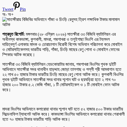
Tweet
Pin
অ-
অ+
পত্রদূত রিপোর্ট:
মঙ্গলবার (২৮ এপ্রিল ২০২৬) সাতক্ষীরা ৩৩ বিজিবি ব্যাটালিয়ন এর
অধীনস্থ কাকডাঙ্গা, কুশখালী, মাদরা, পদ্মশাখরা ও তলুইগাছা বিওপি এর টহলদল
দায়িত্বপূর্ণ এলাকায় মাদক ও চোরাচালান বিরোধী বিশেষ অভিযান পরিচালনা করে মোবাইল
ও মোটরসাইকেলসহ ভারতীয় শাড়ি, গাঁজা, চিংড়ি মাছের রেণু পোনা ও মোবাইল ফোনের
স্পিকার আটক করেছে।
সাতক্ষীরা ৩৩ বিজিবি ব্যাটালিয়ন হেডকোয়াটার জানায়, পদ্মশাখরা বিওপির পৃথক দুইটি
আভিযানে সাতক্ষীরা সদর থানাধীন হাড়দ্দাহ জোড়া তালগাছ ও পল্লী শ্রী আমবাগান হতে
২২ লাখ ৫০ হাজার টাকার ভারতীয় চিংড়ি মাছের রেণু পোনা আটক করে। কুশখালী বিওপির
পৃথক দুইটি আভিযানে সাতক্ষীরা সদর থানার শ্মশান ঘাট ও ছয়ঘড়িয়া হতে ২ লাখ ৭০
হাজার ২০০ টাকার ৫.২ কেজি গাঁজা, ১ টি মোটরসাইকেল ও ১ টি মোবাইল ফোন আটক
করে।
মাদরা বিওপির আভিযানে কলারোয়া থানার শ্মশান ঘাট হতে ৫২ হাজার ৫০০ টাকার ভারতীয়
সিল্ডেনাফিল ট্যাবলেট আটক করে। কাকডাঙ্গা বিওপির আভিযানে কলারোয়া থানার গেরাখালী
হতে ৭০ হাজার টাকার ভারতীয় শাড়ি আটক করে।