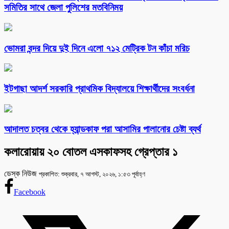
সমিতির সাথে জেলা পুলিশের মতবিনিময়
ভোমরা বন্দর দিয়ে দুই দিনে এলো ৭১২ মেট্রিক টন কাঁচা মরিচ
ইটগাছা আদর্শ সরকারি প্রাথমিক বিদ্যালয়ে শিক্ষার্থীদের সংবর্ধনা
আদালত চত্বর থেকে হ্যান্ডকাফ পরা আসামির পালানোর চেষ্টা ব্যর্থ
কলারোয়ায় ২০ বোতল এসকাফসহ গ্রেপ্তার ১
ডেস্ক নিউজ
প্রকাশিত: শুক্রবার, ৭ আগস্ট, ২০২৬, ১:৫৩ পূর্বাহ্ণ
Facebook