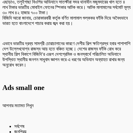
এছাড়াও, তলুইগাছা বিওপির আভিযানে সাতক্ষীরা সদর থানাধীন মজুমদারের খাল হতে ৪
লাখ টাকার ভারতীয় মোবাইল ফোনের স্পিকার আটক করে। আটক মালামালের সর্বমোট মূল্য
৩০ লাখ ৪২ হাজার ৭০০ টাকা।
বিজিবি আরো জানায়, চোরাকারবারী কর্তৃক বর্ণিত মালামাল শুল্ককর ফাঁকি দিয়ে অবৈধভাবে
ভারত হতে বাংলাদেশে পাচার করায় জব্দ করা হয়।
এভাবে ভারতীয় দ্রব্য সামগ্রী চোরাচালানের কারণে দেশীয় শিল্প ক্ষতিগ্রস্থ হবার পাশাপাশি
দেশ উল্লেখযোগ্য রাজস্ব আয় হতে বঞ্চিত হচ্ছে। দেশের রাজস্ব ফাঁকি রোধ করে
স্থানীয় শিল্প বিকাশে বিজিবি’র এরূপ দেশপ্রেমিক ও জনস্বার্থে পরিচালিত অভিযানে
উপস্থিত স্থানীয় জনগন সাধুবাদ জ্ঞাপন করে এ ধরণের অভিযান অব্যাহত রাখার জন্য
অনুরোধ করেন।
Ads small one
আপনার মতামত লিখুন
সর্বশেষ
জনপ্রিয়