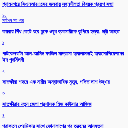
শ্যামনগরে সিএনআরএসের জলবায়ু সহনশীলতা বিষয়ক প্রকল্প সভা
১০
সর্বশেষ সব খবর
কয়রায় সিঁধ কেটে ঘরে ঢুকে ওষুধ ব্যবসায়ীকে কুপিয়ে হত্যা, স্ত্রী আহত
১
পাটকেলঘাটা আল-আমিন ফাজিল মাদ্রাসা অ্যালামনাই অ্যাসোসিয়েশনের
ঈদ পুনর্মিলনী
২
সাতক্ষীরা শহরে এক নারীর অস্বাভাবিক মৃত্যু, গলিত লাশ উদ্ধার
৩
সাতক্ষীরার নতুন জেলা প্রশাসক মিজ কাউসার আজিজ
৪
প্রাক্তন প্রেমিকার সাথে ফোনালাপের পর তরুনের আত্মহত্যা