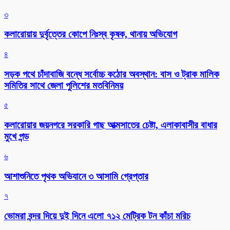
৩
কলারোয়ায় দুর্বৃত্তের কোপে নিঃস্ব কৃষক, থানায় অভিযোগ
৪
সড়ক পথে চাঁদাবাজি বন্ধে সর্বোচ্চ কঠোর অবস্থান: বাস ও ট্রাক মালিক
সমিতির সাথে জেলা পুলিশের মতবিনিময়
৫
কলারোয়ার জয়নগরে সরকারি গাছ আত্মসাতের চেষ্টা, এলাকাবাসীর বাধার
মুখে পন্ড
৬
আশাশুনিতে পৃথক অভিযানে ৩ আসামি গ্রেপ্তার
৭
ভোমরা বন্দর দিয়ে দুই দিনে এলো ৭১২ মেট্রিক টন কাঁচা মরিচ