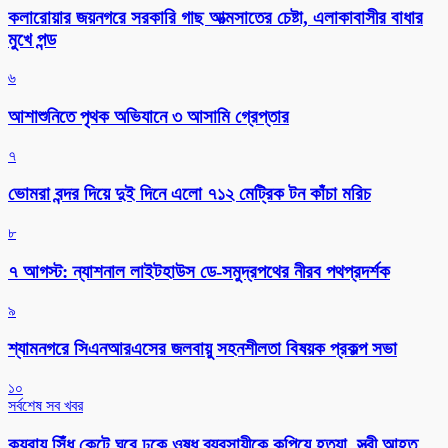
কলারোয়ার জয়নগরে সরকারি গাছ আত্মসাতের চেষ্টা, এলাকাবাসীর বাধার
মুখে পন্ড
৬
আশাশুনিতে পৃথক অভিযানে ৩ আসামি গ্রেপ্তার
৭
ভোমরা বন্দর দিয়ে দুই দিনে এলো ৭১২ মেট্রিক টন কাঁচা মরিচ
৮
৭ আগস্ট: ন্যাশনাল লাইটহাউস ডে-সমুদ্রপথের নীরব পথপ্রদর্শক
৯
শ্যামনগরে সিএনআরএসের জলবায়ু সহনশীলতা বিষয়ক প্রকল্প সভা
১০
সর্বশেষ সব খবর
কয়রায় সিঁধ কেটে ঘরে ঢুকে ওষুধ ব্যবসায়ীকে কুপিয়ে হত্যা, স্ত্রী আহত