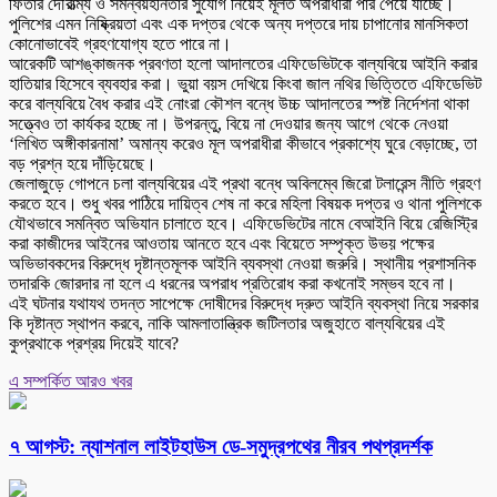
ফিতার দৌরাত্ম্য ও সমন্বয়হীনতার সুযোগ নিয়েই মূলত অপরাধীরা পার পেয়ে যাচ্ছে।
পুলিশের এমন নিষ্ক্রিয়তা এবং এক দপ্তর থেকে অন্য দপ্তরে দায় চাপানোর মানসিকতা
কোনোভাবেই গ্রহণযোগ্য হতে পারে না।
আরেকটি আশঙ্কাজনক প্রবণতা হলো আদালতের এফিডেভিটকে বাল্যবিয়ে আইনি করার
হাতিয়ার হিসেবে ব্যবহার করা। ভুয়া বয়স দেখিয়ে কিংবা জাল নথির ভিত্তিতে এফিডেভিট
করে বাল্যবিয়ে বৈধ করার এই নোংরা কৌশল বন্ধে উচ্চ আদালতের স্পষ্ট নির্দেশনা থাকা
সত্ত্বেও তা কার্যকর হচ্ছে না। উপরন্তু, বিয়ে না দেওয়ার জন্য আগে থেকে নেওয়া
‘লিখিত অঙ্গীকারনামা’ অমান্য করেও মূল অপরাধীরা কীভাবে প্রকাশ্যে ঘুরে বেড়াচ্ছে, তা
বড় প্রশ্ন হয়ে দাঁড়িয়েছে।
জেলাজুড়ে গোপনে চলা বাল্যবিয়ের এই প্রথা বন্ধে অবিলম্বে জিরো টলারেন্স নীতি গ্রহণ
করতে হবে। শুধু খবর পাঠিয়ে দায়িত্ব শেষ না করে মহিলা বিষয়ক দপ্তর ও থানা পুলিশকে
যৌথভাবে সমন্বিত অভিযান চালাতে হবে। এফিডেভিটের নামে বেআইনি বিয়ে রেজিস্ট্রি
করা কাজীদের আইনের আওতায় আনতে হবে এবং বিয়েতে সম্পৃক্ত উভয় পক্ষের
অভিভাবকদের বিরুদ্ধে দৃষ্টান্তমূলক আইনি ব্যবস্থা নেওয়া জরুরি। স্থানীয় প্রশাসনিক
তদারকি জোরদার না হলে এ ধরনের অপরাধ প্রতিরোধ করা কখনোই সম্ভব হবে না।
এই ঘটনার যথাযথ তদন্ত সাপেক্ষে দোষীদের বিরুদ্ধে দ্রুত আইনি ব্যবস্থা নিয়ে সরকার
কি দৃষ্টান্ত স্থাপন করবে, নাকি আমলাতান্ত্রিক জটিলতার অজুহাতে বাল্যবিয়ের এই
কুপ্রথাকে প্রশ্রয় দিয়েই যাবে?
এ সম্পর্কিত আরও খবর
৭ আগস্ট: ন্যাশনাল লাইটহাউস ডে-সমুদ্রপথের নীরব পথপ্রদর্শক