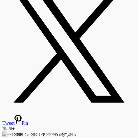
Tweet
Pin
অ-
অ+