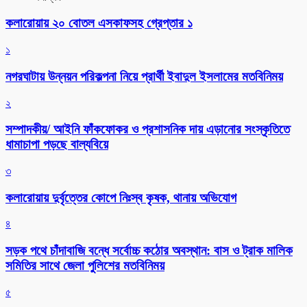
কলারোয়ায় ২০ বোতল এসকাফসহ গ্রেপ্তার ১
১
নগরঘাটায় উন্নয়ন পরিকল্পনা নিয়ে প্রার্থী ইবাদুল ইসলামের মতবিনিময়
২
সম্পাদকীয়/ আইনি ফাঁকফোকর ও প্রশাসনিক দায় এড়ানোর সংস্কৃতিতে
ধামাচাপা পড়ছে বাল্যবিয়ে
৩
কলারোয়ায় দুর্বৃত্তের কোপে নিঃস্ব কৃষক, থানায় অভিযোগ
৪
সড়ক পথে চাঁদাবাজি বন্ধে সর্বোচ্চ কঠোর অবস্থান: বাস ও ট্রাক মালিক
সমিতির সাথে জেলা পুলিশের মতবিনিময়
৫