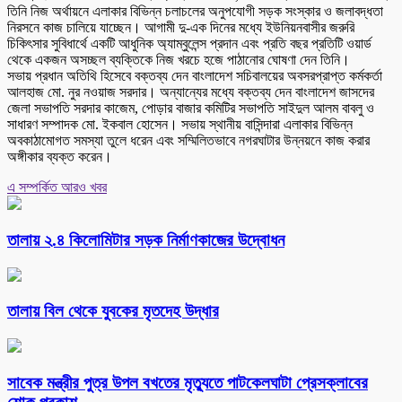
তিনি নিজ অর্থায়নে এলাকার বিভিন্ন চলাচলের অনুপযোগী সড়ক সংস্কার ও জলাবদ্ধতা
নিরসনে কাজ চালিয়ে যাচ্ছেন। আগামী দু-এক দিনের মধ্যে ইউনিয়নবাসীর জরুরি
চিকিৎসার সুবিধার্থে একটি আধুনিক অ্যাম্বুলেন্স প্রদান এবং প্রতি বছর প্রতিটি ওয়ার্ড
থেকে একজন অসচ্ছল ব্যক্তিকে নিজ খরচে হজে পাঠানোর ঘোষণা দেন তিনি।
সভায় প্রধান অতিথি হিসেবে বক্তব্য দেন বাংলাদেশ সচিবালয়ের অবসরপ্রাপ্ত কর্মকর্তা
আলহাজ মো. নুর নওয়াজ সরদার। অন্যান্যের মধ্যে বক্তব্য দেন বাংলাদেশ জাসদের
জেলা সভাপতি সরদার কাজেম, পোড়ার বাজার কমিটির সভাপতি সাইদুল আলম বাবলু ও
সাধারণ সম্পাদক মো. ইকবাল হোসেন। সভায় স্থানীয় বাসিন্দারা এলাকার বিভিন্ন
অবকাঠামোগত সমস্যা তুলে ধরেন এবং সম্মিলিতভাবে নগরঘাটার উন্নয়নে কাজ করার
অঙ্গীকার ব্যক্ত করেন।
এ সম্পর্কিত আরও খবর
তালায় ২.৪ কিলোমিটার সড়ক নির্মাণকাজের উদ্বোধন
তালায় বিল থেকে যুবকের মৃতদেহ উদ্ধার
সাবেক মন্ত্রীর পুত্র উপল বখতের মৃত্যুতে পাটকেলঘাটা প্রেসক্লাবের