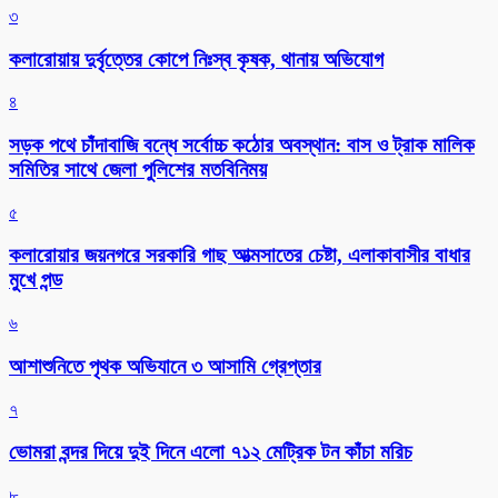
৩
কলারোয়ায় দুর্বৃত্তের কোপে নিঃস্ব কৃষক, থানায় অভিযোগ
৪
সড়ক পথে চাঁদাবাজি বন্ধে সর্বোচ্চ কঠোর অবস্থান: বাস ও ট্রাক মালিক
সমিতির সাথে জেলা পুলিশের মতবিনিময়
৫
কলারোয়ার জয়নগরে সরকারি গাছ আত্মসাতের চেষ্টা, এলাকাবাসীর বাধার
মুখে পন্ড
৬
আশাশুনিতে পৃথক অভিযানে ৩ আসামি গ্রেপ্তার
৭
ভোমরা বন্দর দিয়ে দুই দিনে এলো ৭১২ মেট্রিক টন কাঁচা মরিচ
৮