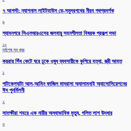
৭ আগস্ট: ন্যাশনাল লাইটহাউস ডে-সমুদ্রপথের নীরব পথপ্রদর্শক
৯
শ্যামনগরে সিএনআরএসের জলবায়ু সহনশীলতা বিষয়ক প্রকল্প সভা
১০
সর্বশেষ সব খবর
কয়রায় সিঁধ কেটে ঘরে ঢুকে ওষুধ ব্যবসায়ীকে কুপিয়ে হত্যা, স্ত্রী আহত
১
পাটকেলঘাটা আল-আমিন ফাজিল মাদ্রাসা অ্যালামনাই অ্যাসোসিয়েশনের
ঈদ পুনর্মিলনী
২
সাতক্ষীরা শহরে এক নারীর অস্বাভাবিক মৃত্যু, গলিত লাশ উদ্ধার
৩