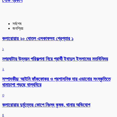
শোক প্রকাশ
সর্বশেষ
জনপ্রিয়
কলারোয়ায় ২০ বোতল এসকাফসহ গ্রেপ্তার ১
১
নগরঘাটায় উন্নয়ন পরিকল্পনা নিয়ে প্রার্থী ইবাদুল ইসলামের মতবিনিময়
২
সম্পাদকীয়/ আইনি ফাঁকফোকর ও প্রশাসনিক দায় এড়ানোর সংস্কৃতিতে
ধামাচাপা পড়ছে বাল্যবিয়ে
৩
কলারোয়ায় দুর্বৃত্তের কোপে নিঃস্ব কৃষক, থানায় অভিযোগ
৪