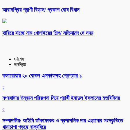
আরামপ্রিয় প্রাণী বিড়াল/ প্রকাশ ঘোষ বিধান
হারিয়ে যাচ্ছে নাম খোদাইয়ের শিল্প/ সচ্চিদানন্দ দে সদয়
সর্বশেষ
জনপ্রিয়
কলারোয়ায় ২০ বোতল এসকাফসহ গ্রেপ্তার ১
১
নগরঘাটায় উন্নয়ন পরিকল্পনা নিয়ে প্রার্থী ইবাদুল ইসলামের মতবিনিময়
২
সম্পাদকীয়/ আইনি ফাঁকফোকর ও প্রশাসনিক দায় এড়ানোর সংস্কৃতিতে
ধামাচাপা পড়ছে বাল্যবিয়ে