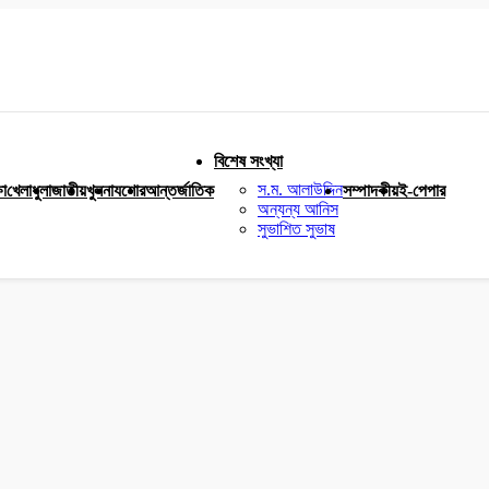
বিশেষ সংখ্যা
স.ম. আলাউদ্দিন
ষা
খেলাধুলা
জাতীয়
খুলনা
যশোর
আন্তর্জাতিক
সম্পাদকীয়
ই-পেপার
অন্যন্য আনিস
সুভাশিত সুভাষ