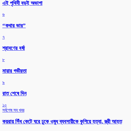
এই পৃথিবী বড়ই অভাগা
৬
“কথার ভার”
৭
শ্রাবণের বর্ষা
৮
মায়ার গভীরতা
৯
রাত শেষে দিন
১০
সর্বশেষ সব খবর
কয়রায় সিঁধ কেটে ঘরে ঢুকে ওষুধ ব্যবসায়ীকে কুপিয়ে হত্যা, স্ত্রী আহত