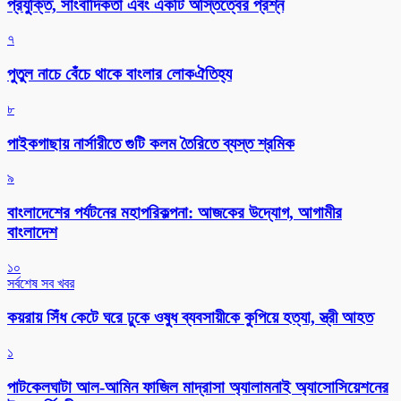
প্রযুক্তি, সাংবাদিকতা এবং একটি অস্তিত্বের প্রশ্ন
৭
পুতুল নাচে বেঁচে থাকে বাংলার লোকঐতিহ্য
৮
পাইকগাছায় নার্সারীতে গুটি কলম তৈরিতে ব্যস্ত শ্রমিক
৯
বাংলাদেশের পর্যটনের মহাপরিকল্পনা: আজকের উদ্যোগ, আগামীর
বাংলাদেশ
১০
সর্বশেষ সব খবর
কয়রায় সিঁধ কেটে ঘরে ঢুকে ওষুধ ব্যবসায়ীকে কুপিয়ে হত্যা, স্ত্রী আহত
১
পাটকেলঘাটা আল-আমিন ফাজিল মাদ্রাসা অ্যালামনাই অ্যাসোসিয়েশনের