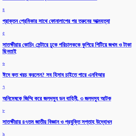
৪
প্রাক্তন প্রেমিকার সাথে ফোনালাপের পর তরুনের আত্মহত্যা
৫
সাতক্ষীরায় কোচিং সেন্টারে ঢুকে পরিচালককে কুপিয়ে পিটিয়ে জখম ও টাকা
ছিনতাই
৬
ঈদে কত খরচ করলেন? সব হিসাব চাইতে পারে এনবিআর
৭
অনিমেষকে জিম্মি করে জলদস্যু ডন বাহিনী, ৩ জলদস্যু আটক
৮
সাতক্ষীরায় ৪৭তম জাতীয় বিজ্ঞান ও প্রযুক্তি সপ্তাহ উদ্বোধন
৯