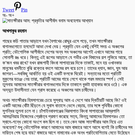
Tweet
Pin
অ-
অ+
আখলাকুর রহমান
গাছের কচি পাতার আড়ালে যখন বৈশাখের রোদ্দুর এসে পড়ে, তখন সাতক্ষীরার
বাগানগুলোতে হলদেটে আভা দেখা দেয়। প্রকৃতি যেন একটু বেশিই সদয় এ অঞ্চলের
প্রতি; ভৌগোলিক আশীর্বাদে দেশের অন্য সব অঞ্চলের আগেই এখানে আমের গায়ে
সোনালী রঙ ধরে। কিন্তু এই রূপের আড়ালে যে গভীর এক বিষাদের গল্প লুকিয়ে আছে, তা
ক’জন খবর রাখে? যখন রাজশাহী কিংবা সাপাহারের দিকে তাকাই, মনে হয় ওখানকার
মানুষের ধমনীতে বুঝি রক্তের বদলে আমের রস বয়ে চলে। তাদের ধ্যান, জ্ঞান, ঘুম আর
জাগরণ—সবকিছু আবর্তিত হয় ওই একটি ফলকে ঘিরেই। সন্তানের মতো প্রতিটি
মুকুলের যতœ নেয় তারা, প্রতিটি আমের গায়ে লেগে থাকে পরম মমতার স্পর্শ। সেই
তুলনায় আমাদের সাতক্ষীরার বাগানগুলোর দিকে তাকালে বুকটা হাহাকার করে ওঠে। এক
অদ্ভুত উদাসীনতা যেন গ্রাস করেছে এ অঞ্চলের আম চাষীদের।
অথচ সাতক্ষীরার হিমসাগরের চেয়ে সুস্বাদু আম এ দেশে আর দ্বিতীয়টি আছে কি? ওই
একটি আমের বোঁটা ছিঁড়লে যে সুবাস বাতাসে ভেসে বেড়ায়, তার সঙ্গে পৃথিবীর কোনো
সুগন্ধির তুলনা চলে না। চাঁপাইনবাবগঞ্জের খিরসাপাত কিংবা সাপাহারের আম্রপালি
আমদুনিয়ায় নিজেদের শ্রেষ্ঠত্ব প্রমাণ করেছে সত্য, কিন্তু আমাদের হিমসাগরও তো
স্বাদে-গন্ধে কোনো অংশে কম ছিল না। তবে কেন আজ সাতক্ষীরার আম নিয়ে এত
অবহেলা? শুধু ভৌগোলিক কারণে আমাদের আম বাজারে আগে আসে বলেই কি চাষীদের সব
দায়িত্ব শেষ হয়ে যায়? বাজারে আগে নামানোর এক অন্ধ প্রতিযোগিতায় মেতে উঠেছেন