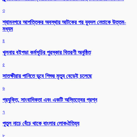
৩
শ্যামনগরে আপত্তিকর অবস্থায় আটকের পর যুবদল নেতাকে উত্তম-
মধ্যম
৪
খুলনায় বইপড়া কর্মসূচির পুরস্কার বিতরণী অনুষ্ঠিত
৫
সাতক্ষীরায় পানিতে ডুবে শিশুর মৃত্যু বেড়েই চলেছে
৬
প্রযুক্তি, সাংবাদিকতা এবং একটি অস্তিত্বের প্রশ্ন
৭
পুতুল নাচে বেঁচে থাকে বাংলার লোকঐতিহ্য
৮