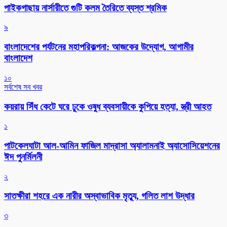
পাইকগাছায় নার্সারীতে গুটি কলম তৈরিতে ব্যস্ত শ্রমিক
৯
বাংলাদেশের পর্যটনের মহাপরিকল্পনা: আজকের উদ্যোগ, আগামীর
বাংলাদেশ
১০
সর্বশেষ সব খবর
কয়রায় সিঁধ কেটে ঘরে ঢুকে ওষুধ ব্যবসায়ীকে কুপিয়ে হত্যা, স্ত্রী আহত
১
পাটকেলঘাটা আল-আমিন ফাজিল মাদ্রাসা অ্যালামনাই অ্যাসোসিয়েশনের
ঈদ পুনর্মিলনী
২
সাতক্ষীরা শহরে এক নারীর অস্বাভাবিক মৃত্যু, গলিত লাশ উদ্ধার
৩