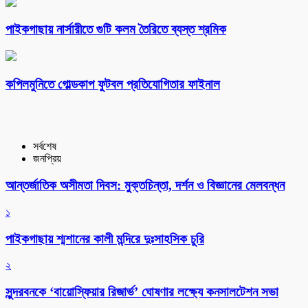
পাইকগাছায় নার্সারীতে গুটি কলম তৈরিতে ব্যস্ত শ্রমিক
কপিলমুনিতে গোল্ডকাপ ফুটবল প্রতিযোগিতার ফাইনাল
সর্বশেষ
জনপ্রিয়
আন্তর্জাতিক অসীমতা দিবস: মুক্তচিন্তা, দর্শন ও বিজ্ঞানের মেলবন্ধন
১
পাইকগাছায় শ্মশানের কালী মন্দিরে দুঃসাহসিক চুরি
২
সুন্দরবনকে ‘বায়োস্ফিয়ার রিজার্ভ’ ঘোষণার লক্ষ্যে কনসালটেশন সভা