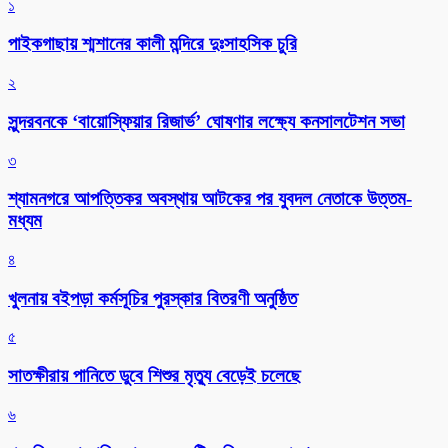
১
পাইকগাছায় শ্মশানের কালী মন্দিরে দুঃসাহসিক চুরি
২
সুন্দরবনকে ‘বায়োস্ফিয়ার রিজার্ভ’ ঘোষণার লক্ষ্যে কনসালটেশন সভা
৩
শ্যামনগরে আপত্তিকর অবস্থায় আটকের পর যুবদল নেতাকে উত্তম-
মধ্যম
৪
খুলনায় বইপড়া কর্মসূচির পুরস্কার বিতরণী অনুষ্ঠিত
৫
সাতক্ষীরায় পানিতে ডুবে শিশুর মৃত্যু বেড়েই চলেছে
৬