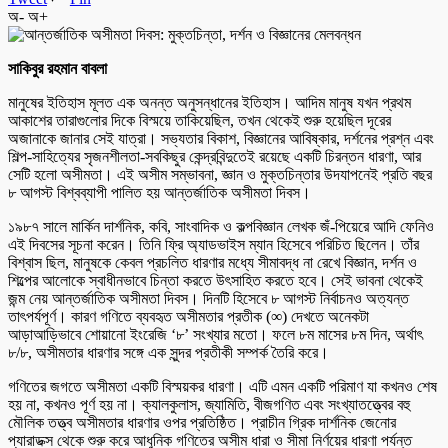
অ-
অ+
সাকিবুর রহমান বাবলা
মানুষের ইতিহাস মূলত এক অনন্ত অনুসন্ধানের ইতিহাস। আদিম মানুষ যখন প্রথম
আকাশের তারাগুলোর দিকে বিস্ময়ে তাকিয়েছিল, তখন থেকেই শুরু হয়েছিল দূরের
অজানাকে জানার সেই যাত্রা। সভ্যতার বিকাশ, বিজ্ঞানের আবিষ্কার, দর্শনের প্রশ্ন এবং
শিল্প-সাহিত্যের সৃজনশীলতা-সবকিছুর কেন্দ্রবিন্দুতেই রয়েছে একটি চিরন্তন ধারণা, আর
সেটি হলো অসীমতা। এই অসীম সম্ভাবনা, জ্ঞান ও মুক্তচিন্তার উদযাপনেই প্রতি বছর
৮ আগস্ট বিশ্বব্যাপী পালিত হয় আন্তর্জাতিক অসীমতা দিবস।
১৯৮৭ সালে মার্কিন দার্শনিক, কবি, সাংবাদিক ও কল্পবিজ্ঞান লেখক জঁ-পিয়েরে আদি ফেনিও
এই দিবসের সূচনা করেন। তিনি ফ্রি অ্যাডভাইস ম্যান হিসেবে পরিচিত ছিলেন। তাঁর
বিশ্বাস ছিল, মানুষকে কেবল প্রচলিত ধারণার মধ্যে সীমাবদ্ধ না রেখে বিজ্ঞান, দর্শন ও
শিল্পের আলোকে স্বাধীনভাবে চিন্তা করতে উৎসাহিত করতে হবে। সেই ভাবনা থেকেই
জন্ম নেয় আন্তর্জাতিক অসীমতা দিবস। দিনটি হিসেবে ৮ আগস্ট নির্বাচনও অত্যন্ত
তাৎপর্যপূর্ণ। কারণ গণিতে ব্যবহৃত অসীমতার প্রতীক (∞) দেখতে অনেকটা
আড়াআড়িভাবে শোয়ানো ইংরেজি ‘৮’ সংখ্যার মতো। ফলে ৮ম মাসের ৮ম দিন, অর্থাৎ
৮/৮, অসীমতার ধারণার সঙ্গে এক সুন্দর প্রতীকী সম্পর্ক তৈরি করে।
গণিতের জগতে অসীমতা একটি বিস্ময়কর ধারণা। এটি এমন একটি পরিমাণ যা কখনও শেষ
হয় না, কখনও পূর্ণ হয় না। ক্যালকুলাস, জ্যামিতি, বীজগণিত এবং সংখ্যাতত্ত্বের বহু
মৌলিক তত্ত্ব অসীমতার ধারণার ওপর প্রতিষ্ঠিত। প্রাচীন গ্রিক দার্শনিক জেনোর
প্যারাডক্স থেকে শুরু করে আধুনিক গণিতের অসীম ধারা ও সীমা নির্ণয়ের ধারণা পর্যন্ত