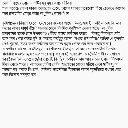
তারা। গাছের গোড়ায় মাটির স্বাস্থ্য ফেরানো কিংবা
পরম যতেœ পোকা মাকড় তাড়ানোর চেয়ে, তাদের সমস্ত মনোযোগ গিয়ে ঠেকেছে হরমোন
আর রাসায়নিক স্প্রে করার আধুনিক গোলকধাঁধায়।
কৃষিশাস্ত্রের নিয়মে হয়তো হরমোনের ব্যবহার আছে, কিন্তু মায়াহীন কৃত্রিমতায় কি আর
ফলের আসল মাধুর্য বাঁচে? সরকার থেকে নিয়মিত প্রশিক্ষণ দেওয়া হচ্ছে, আধুনিক
চাষাবাদের হরেক রকম উপকরণও পৌঁছে যাচ্ছে চাষীদের দুয়ারে। কিন্তু দিনশেষে সেই
জ্ঞান আর খেরোখাতায় বন্দি উপাদানের কতটুকু আলো দেখছে মাঠপর্যায়ে? অধিকাংশ কৃষকই
সেই পুরনো, সহজ অথচ ক্ষতিকর অভ্যাসের বৃত্ত থেকে বের হতে পারছেন না।
সাতক্ষীরার আমের যে ঐতিহ্য, যে গৌরবময় ইতিহাস, তা এভাবে কেবল উদাসীনতার
রাসায়নিকে ম্লান হয়ে যেতে পারে না। শুধু একটু মনোযোগ, একটুখানি গভীর ভালোবাসা
আর বৈজ্ঞানিক যতেœর ছোঁয়া পেলেই কিন্তু সাতক্ষীরার আম আবার তার হারানো সিংহাসন
ফিরে পেতে পারে। আমাদের চাষীরা যেদিন হরমোনের বোতল সরিয়ে রেখে মাটির সুধায়
আমকে বড় করতে শিখবেন, সেদিনই সাতক্ষীরার হিমসাগর আবার স্বমহিমায় বাংলার সেরা
আম হিসেবে সমাদৃত হবে।