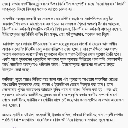
নেয়। সভায় বনজীবীসহ সুন্দরবনের উপর নির্ভরশীল জনগোষ্ঠীর কাছে ‘বায়োস্ফিয়ার রিজার্ভ’
সংক্রান্ত বিষয়ে নিজস্ব মতামত জানতে চাওয়া হয়।
সাতক্ষীরা রেঞ্জের সহকারী বন সংরক্ষক মোঃ মশিউর রহমানের সভাপতিত্বে অনুষ্ঠিত
কনসালটেশন সভার আলোচনায় অংশ নেন বন সংরক্ষক (খুলনা অঞ্চল) ইমরান আহমেদ,
বিভাগীয় বন কর্মকর্তা (ওয়াইল্ড লাইফ) নির্মল মন্ডল, বিভাগীয় বন কর্মকর্তা হাসানুর রহমান,
ইউনেস্কোর প্রতিনিধি খালিদ বিন মাসুদ, মোঃ শরীফুজ্জামান, গবেষক ডাঃ প্রিন্স।
বনবিভাগ সুত্র জানায় ইউনেস্কো’র আগ্রহে সুন্দরবনের সাতক্ষীরা রেঞ্জের আওতাধীন
এলাকায় জোনিং সিস্টেম চালু করার পরিকল্পনা নেয়া হচ্ছে। যার প্রেক্ষিতে তদসংলগ্ন
অংশে বসবাসরত জনগোষ্ঠীসহ সুন্দরবনের জীব ও প্রাণ-বৈচিত্র রক্ষার সুযোগ তৈরি হবে।
একই সাথে সুন্দরবনের প্রাকৃতিক সম্পদের সুষম ব্যবহার নিশ্চিতের পাশাপাশি এলাকাবাসীর
আর্থ-সামাজিক অবস্থারও পরিবর্তন ঘটবে। ইউনেস্কোর প্রকল্পের আওতায় উক্ত
উদ্যোগ নেয়া হচ্ছে।
বনবিভাগ সুত্র আরও নিশ্চিত করে জানা যায় এই প্রকল্পের আওতায় সাতক্ষীরা রেঞ্জের
আওতাধীন সুন্দরবনকে কোর, বাফার ও ট্রানজিশন জোনে বিভক্ত করা হবে। তবে
সেক্ষেত্রে পুর্বের অভয়ারণ্য আয়াতন বৃদ্ধি পাবে না বলেও নিশ্চিত করা হয়। বরং এই
প্রকল্পের আওতায় বনজীবীসহ সুন্দরবনের জীব ও প্রকৃতি রক্ষায় করণীয় সম্পর্কে ধারনা
পেতে বনজীবীসহ স্থানীয় সব গোষ্ঠীর সাথে স্টেকহোল্ডার কনসালটেশন এ সভার আয়োজন
করা হয়েছে।
এসময় স্থানীয় মৌয়াল, মৎস্যজীবী, ট্রলার মালিক, কাঁকড়া শিকারীসহ নানা শ্রেণী পেশার
প্রতিনিধিরা প্রস্তাবিত ‘বায়োস্ফিয়ার রিজার্ভ’ নিয়ে নিজেদের মতামত তুলে ধরেন।