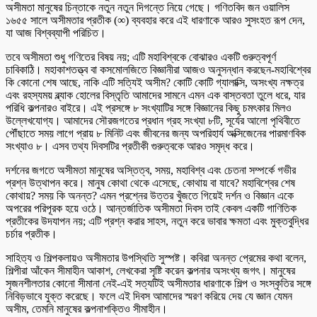
অসীমতা মানুষের চিন্তাকে নতুন নতুন দিগন্তে নিয়ে গেছে। গণিতবিদ জন ওয়ালিস
১৬৫৫ সালে অসীমতার প্রতীক (∞) ব্যবহার করে এই ধারণাকে আরও সুসংহত রূপ দেন,
যা আজ বিশ্বব্যাপী পরিচিত।
তবে অসীমতা শুধু গণিতের বিষয় নয়; এটি মহাবিশ্বকে বোঝারও একটি গুরুত্বপূর্ণ
চাবিকাঠি। মহাকাশতত্ত্ব বা কসমোলজিতে বিজ্ঞানীরা আজও অনুসন্ধান করছেন-মহাবিশ্বের
কি কোনো শেষ আছে, নাকি এটি সত্যিই অসীম? কোটি কোটি গ্যালাক্সি, অসংখ্য নক্ষত্র
এবং রহস্যময় ব্ল্যাক হোলের বিস্তৃতি আমাদের সামনে এমন এক বাস্তবতা তুলে ধরে, যার
পরিধি কল্পনারও বাইরে। এই প্রসঙ্গে ৮ সংখ্যাটির সঙ্গে বিজ্ঞানের কিছু চমৎকার মিলও
উল্লেখযোগ্য। আমাদের সৌরজগতের প্রধান গ্রহ সংখ্যা ৮টি, সূর্যের আলো পৃথিবীতে
পৌঁছাতে সময় লাগে প্রায় ৮ মিনিট এবং জীবনের জন্য অপরিহার্য অক্সিজেনের পারমাণবিক
সংখ্যাও ৮। এসব তথ্য দিবসটির প্রতীকী গুরুত্বকে আরও সমৃদ্ধ করে।
দর্শনের জগতে অসীমতা মানুষের অস্তিত্ব, সময়, মহাবিশ্ব এবং চেতনা সম্পর্কে গভীর
প্রশ্ন উত্থাপন করে। মানুষ কোথা থেকে এসেছে, কোথায় বা যাবে? মহাবিশ্বের শেষ
কোথায়? সময় কি অনন্ত? এমন প্রশ্নের উত্তর খুঁজতে গিয়েই দর্শন ও বিজ্ঞান একে
অপরের পরিপূরক হয়ে ওঠে। আন্তর্জাতিক অসীমতা দিবস তাই কেবল একটি গাণিতিক
প্রতীকের উদযাপন নয়; এটি প্রশ্ন করার সাহস, নতুন করে ভাবার ক্ষমতা এবং মুক্তবুদ্ধির
চর্চার প্রতীক।
সাহিত্য ও শিল্পকলায়ও অসীমতার উপস্থিতি সুস্পষ্ট। কবিরা অনন্ত প্রেমের কথা বলেন,
শিল্পীরা আঁকেন সীমাহীন আকাশ, লেখকেরা সৃষ্টি করেন কল্পনার অসংখ্য জগৎ। মানুষের
সৃজনশীলতার কোনো সীমানা নেই-এই সত্যটিই অসীমতার ধারণাকে শিল্প ও সংস্কৃতির সঙ্গে
নিবিড়ভাবে যুক্ত করেছে। ফলে এই দিবস আমাদের স্মরণ করিয়ে দেয় যে জ্ঞান যেমন
অসীম, তেমনি মানুষের কল্পনাশক্তিও সীমাহীন।