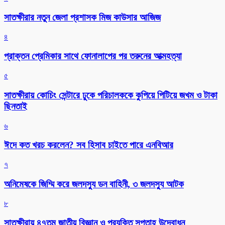
সাতক্ষীরার নতুন জেলা প্রশাসক মিজ কাউসার আজিজ
৪
প্রাক্তন প্রেমিকার সাথে ফোনালাপের পর তরুনের আত্মহত্যা
৫
সাতক্ষীরায় কোচিং সেন্টারে ঢুকে পরিচালককে কুপিয়ে পিটিয়ে জখম ও টাকা
ছিনতাই
৬
ঈদে কত খরচ করলেন? সব হিসাব চাইতে পারে এনবিআর
৭
অনিমেষকে জিম্মি করে জলদস্যু ডন বাহিনী, ৩ জলদস্যু আটক
৮
সাতক্ষীরায় ৪৭তম জাতীয় বিজ্ঞান ও প্রযুক্তি সপ্তাহ উদ্বোধন