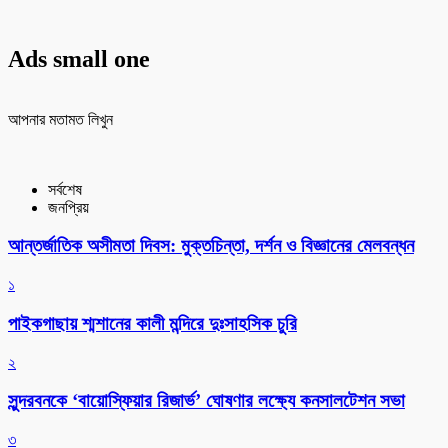
Ads small one
আপনার মতামত লিখুন
সর্বশেষ
জনপ্রিয়
আন্তর্জাতিক অসীমতা দিবস: মুক্তচিন্তা, দর্শন ও বিজ্ঞানের মেলবন্ধন
১
পাইকগাছায় শ্মশানের কালী মন্দিরে দুঃসাহসিক চুরি
২
সুন্দরবনকে ‘বায়োস্ফিয়ার রিজার্ভ’ ঘোষণার লক্ষ্যে কনসালটেশন সভা
৩