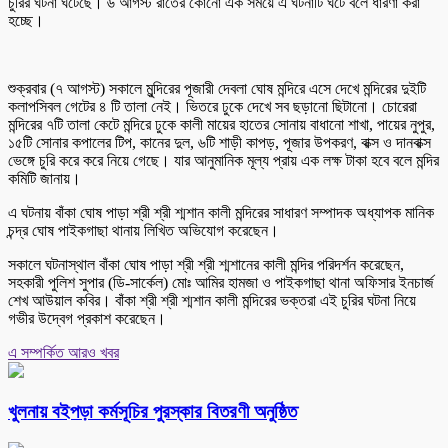
চুরির ঘটনা ঘটেছে। ৬ আগস্ট রাতের কোনো এক সময়ে এ ঘটনাটি ঘটে বলে ধারণা করা
হচ্ছে।
শুক্রবার (৭ আগস্ট) সকালে মুন্দিরের পূজারী দেবলা ঘোষ মন্দিরে এসে দেখে মন্দিরের দুইটি
কলাপসিবল গেটের ৪ টি তালা নেই। ভিতরে ঢুকে দেখে সব ছড়ানো ছিটানো। চোরেরা
মন্দিরের ৭টি তালা কেটে মন্দিরে ঢুকে কালী মায়ের হাতের সোনায় বাধানো শাখা, পায়ের নুপুর,
১৫টি সোনার কপালের টিপ, কানের দুল, ৬টি শাড়ী কাপড়, পূজার উপকরণ, বাক্স ও দানবাক্স
ভেঙ্গে চুরি করে করে নিয়ে গেছে। যার আনুমানিক মূল্য প্রায় এক লক্ষ টাকা হবে বলে মন্দির
কমিটি জানায়।
এ ঘটনায় বাঁকা ঘোষ পাড়া শ্রী শ্রী শ্মশান কালী মন্দিরের সাধারণ সম্পাদক অধ্যাপক মানিক
চন্দ্র ঘোষ পাইকগাছা থানায় লিখিত অভিযোগ করেছেন।
সকালে ঘটনাস্থাল বাঁকা ঘোষ পাড়া শ্রী শ্রী শ্মশানের কালী মন্দির পরিদর্শন করেছেন,
সহকারী পুলিশ সুপার (ডি-সার্কেল) মোঃ আমির হামজা ও পাইকগাছা থানা অফিসার ইনচার্জ
শেখ আউয়াল কবির। বাঁকা শ্রী শ্রী শ্মশান কালী মন্দিরের ভক্তরা এই চুরির ঘটনা নিয়ে
গভীর উদ্বেগ প্রকাশ করেছেন।
এ সম্পর্কিত আরও খবর
খুলনায় বইপড়া কর্মসূচির পুরস্কার বিতরণী অনুষ্ঠিত