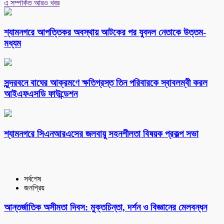
এ সম্পর্কিত আরও খবর
শ্যামনগরে আপত্তিকর অবস্থায় আটকের পর যুবদল নেতাকে উত্তম-
মধ্যম
সুন্দরবনে বাঘের আক্রমণে ক্ষতিগ্রস্ত তিন পরিবারকে স্বাবলম্বী করল
আইএফএসডি ফাউন্ডেশন
শ্যামনগরে সিএনআরএসের জলবায়ু সহনশীলতা বিষয়ক প্রকল্প সভা
সর্বশেষ
জনপ্রিয়
আন্তর্জাতিক অসীমতা দিবস: মুক্তচিন্তা, দর্শন ও বিজ্ঞানের মেলবন্ধন