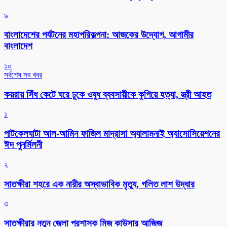
৯
বাংলাদেশের পর্যটনের মহাপরিকল্পনা: আজকের উদ্যোগ, আগামীর
বাংলাদেশ
১০
সর্বশেষ সব খবর
কয়রায় সিঁধ কেটে ঘরে ঢুকে ওষুধ ব্যবসায়ীকে কুপিয়ে হত্যা, স্ত্রী আহত
১
পাটকেলঘাটা আল-আমিন ফাজিল মাদ্রাসা অ্যালামনাই অ্যাসোসিয়েশনের
ঈদ পুনর্মিলনী
২
সাতক্ষীরা শহরে এক নারীর অস্বাভাবিক মৃত্যু, গলিত লাশ উদ্ধার
৩
সাতক্ষীরার নতুন জেলা প্রশাসক মিজ কাউসার আজিজ