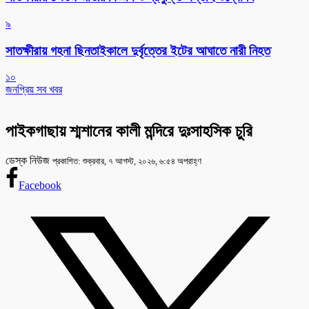
৯
সাতক্ষীরায় গহনা ছিনতাইকালে দুর্বৃত্তের ইটের আঘাতে নারী নিহত
১০
জনপ্রিয় সব খবর
পাইকগাছায় শ্মশানের কালী মন্দিরে দুঃসাহসিক চুরি
ডেস্ক নিউজ
প্রকাশিত: শুক্রবার, ৭ আগস্ট, ২০২৬, ৬:৫৪ অপরাহ্ণ
Facebook