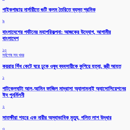
পাইকগাছায় নার্সারীতে গুটি কলম তৈরিতে ব্যস্ত শ্রমিক
৯
বাংলাদেশের পর্যটনের মহাপরিকল্পনা: আজকের উদ্যোগ, আগামীর
বাংলাদেশ
১০
সর্বশেষ সব খবর
কয়রায় সিঁধ কেটে ঘরে ঢুকে ওষুধ ব্যবসায়ীকে কুপিয়ে হত্যা, স্ত্রী আহত
১
পাটকেলঘাটা আল-আমিন ফাজিল মাদ্রাসা অ্যালামনাই অ্যাসোসিয়েশনের
ঈদ পুনর্মিলনী
২
সাতক্ষীরা শহরে এক নারীর অস্বাভাবিক মৃত্যু, গলিত লাশ উদ্ধার
৩