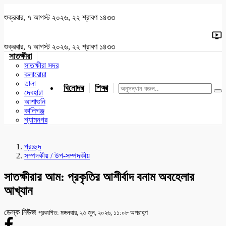
শুক্রবার, ৭ আগস্ট ২০২৬, ২২ শ্রাবণ ১৪৩৩
শুক্রবার, ৭ আগস্ট ২০২৬, ২২ শ্রাবণ ১৪৩৩
সাতক্ষীরা
সাতক্ষীরা সদর
কলারোয়া
তালা
বিনোদন
শিক্ষা
খেলাধুলা
জাতীয়
খুলনা
যশোর
দেবহাটা
আশাশুনি
কালিগঞ্জ
শ্যামনগর
প্রচ্ছদ
সম্পদকীয় / উপ-সম্পদকীয়
সাতক্ষীরার আম: প্রকৃতির আশীর্বাদ বনাম অবহেলার
আখ্যান
ডেস্ক নিউজ
প্রকাশিত: মঙ্গলবার, ২৩ জুন, ২০২৬, ১১:০৮ অপরাহ্ণ