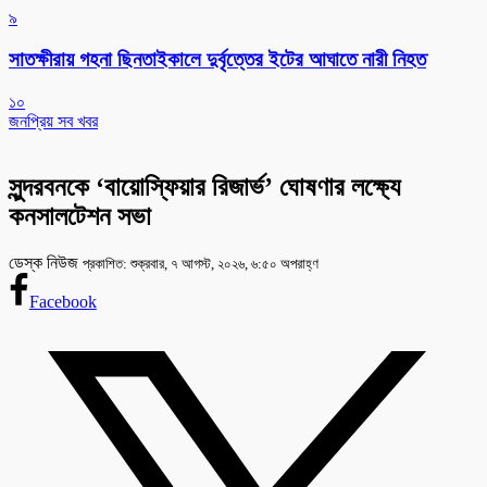
৯
সাতক্ষীরায় গহনা ছিনতাইকালে দুর্বৃত্তের ইটের আঘাতে নারী নিহত
১০
জনপ্রিয় সব খবর
সুন্দরবনকে ‘বায়োস্ফিয়ার রিজার্ভ’ ঘোষণার লক্ষ্যে
কনসালটেশন সভা
ডেস্ক নিউজ
প্রকাশিত: শুক্রবার, ৭ আগস্ট, ২০২৬, ৬:৫০ অপরাহ্ণ
Facebook