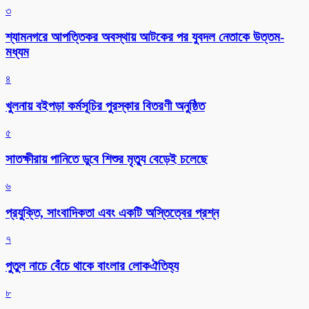
৩
শ্যামনগরে আপত্তিকর অবস্থায় আটকের পর যুবদল নেতাকে উত্তম-
মধ্যম
৪
খুলনায় বইপড়া কর্মসূচির পুরস্কার বিতরণী অনুষ্ঠিত
৫
সাতক্ষীরায় পানিতে ডুবে শিশুর মৃত্যু বেড়েই চলেছে
৬
প্রযুক্তি, সাংবাদিকতা এবং একটি অস্তিত্বের প্রশ্ন
৭
পুতুল নাচে বেঁচে থাকে বাংলার লোকঐতিহ্য
৮