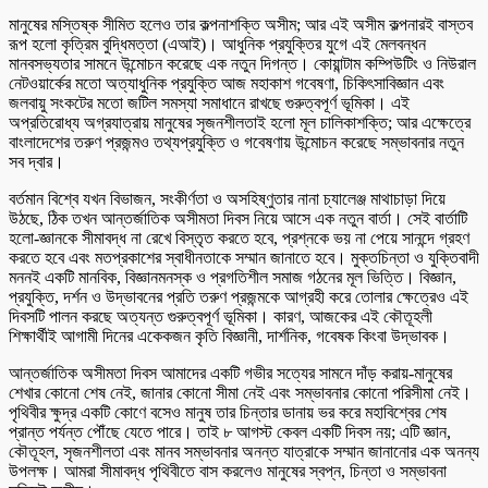
মানুষের মস্তিষ্ক সীমিত হলেও তার কল্পনাশক্তি অসীম; আর এই অসীম কল্পনারই বাস্তব
রূপ হলো কৃত্রিম বুদ্ধিমত্তা (এআই)। আধুনিক প্রযুক্তির যুগে এই মেলবন্ধন
মানবসভ্যতার সামনে উন্মোচন করেছে এক নতুন দিগন্ত। কোয়ান্টাম কম্পিউটিং ও নিউরাল
নেটওয়ার্কের মতো অত্যাধুনিক প্রযুক্তি আজ মহাকাশ গবেষণা, চিকিৎসাবিজ্ঞান এবং
জলবায়ু সংকটের মতো জটিল সমস্যা সমাধানে রাখছে গুরুত্বপূর্ণ ভূমিকা। এই
অপ্রতিরোধ্য অগ্রযাত্রায় মানুষের সৃজনশীলতাই হলো মূল চালিকাশক্তি; আর এক্ষেত্রে
বাংলাদেশের তরুণ প্রজন্মও তথ্যপ্রযুক্তি ও গবেষণায় উন্মোচন করেছে সম্ভাবনার নতুন
সব দ্বার।
বর্তমান বিশ্বে যখন বিভাজন, সংকীর্ণতা ও অসহিষ্ণুতার নানা চ্যালেঞ্জ মাথাচাড়া দিয়ে
উঠছে, ঠিক তখন আন্তর্জাতিক অসীমতা দিবস নিয়ে আসে এক নতুন বার্তা। সেই বার্তাটি
হলো-জ্ঞানকে সীমাবদ্ধ না রেখে বিস্তৃত করতে হবে, প্রশ্নকে ভয় না পেয়ে সানন্দে গ্রহণ
করতে হবে এবং মতপ্রকাশের স্বাধীনতাকে সম্মান জানাতে হবে। মুক্তচিন্তা ও যুক্তিবাদী
মননই একটি মানবিক, বিজ্ঞানমনস্ক ও প্রগতিশীল সমাজ গঠনের মূল ভিত্তি। বিজ্ঞান,
প্রযুক্তি, দর্শন ও উদ্ভাবনের প্রতি তরুণ প্রজন্মকে আগ্রহী করে তোলার ক্ষেত্রেও এই
দিবসটি পালন করছে অত্যন্ত গুরুত্বপূর্ণ ভূমিকা। কারণ, আজকের এই কৌতূহলী
শিক্ষার্থীই আগামী দিনের একেকজন কৃতি বিজ্ঞানী, দার্শনিক, গবেষক কিংবা উদ্ভাবক।
আন্তর্জাতিক অসীমতা দিবস আমাদের একটি গভীর সত্যের সামনে দাঁড় করায়-মানুষের
শেখার কোনো শেষ নেই, জানার কোনো সীমা নেই এবং সম্ভাবনার কোনো পরিসীমা নেই।
পৃথিবীর ক্ষুদ্র একটি কোণে বসেও মানুষ তার চিন্তার ডানায় ভর করে মহাবিশ্বের শেষ
প্রান্ত পর্যন্ত পৌঁছে যেতে পারে। তাই ৮ আগস্ট কেবল একটি দিবস নয়; এটি জ্ঞান,
কৌতূহল, সৃজনশীলতা এবং মানব সম্ভাবনার অনন্ত যাত্রাকে সম্মান জানানোর এক অনন্য
উপলক্ষ। আমরা সীমাবদ্ধ পৃথিবীতে বাস করলেও মানুষের স্বপ্ন, চিন্তা ও সম্ভাবনা