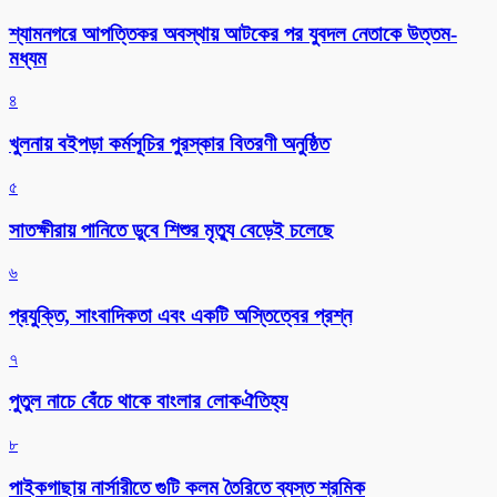
শ্যামনগরে আপত্তিকর অবস্থায় আটকের পর যুবদল নেতাকে উত্তম-
মধ্যম
৪
খুলনায় বইপড়া কর্মসূচির পুরস্কার বিতরণী অনুষ্ঠিত
৫
সাতক্ষীরায় পানিতে ডুবে শিশুর মৃত্যু বেড়েই চলেছে
৬
প্রযুক্তি, সাংবাদিকতা এবং একটি অস্তিত্বের প্রশ্ন
৭
পুতুল নাচে বেঁচে থাকে বাংলার লোকঐতিহ্য
৮
পাইকগাছায় নার্সারীতে গুটি কলম তৈরিতে ব্যস্ত শ্রমিক