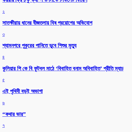
২
সাতক্ষীরায় ধানের বীজতলায় বিষ প্রয়োগের অভিযোগ
৩
শ্যামনগরে পুকুরের পানিতে ডুবে শিশুর মৃত্যু
৪
কুলিয়ার পি কে বি ফুটবল মাঠে ‘বিবাহিত বনাম অবিবাহিত’ প্রীতি ম্যাচ
৫
এই পৃথিবী বড়ই অভাগা
৬
“কথার ভার”
৭