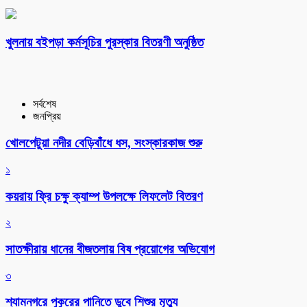
খুলনায় বইপড়া কর্মসূচির পুরস্কার বিতরণী অনুষ্ঠিত
সর্বশেষ
জনপ্রিয়
খোলপেটুয়া নদীর বেড়িবাঁধে ধস, সংস্কারকাজ শুরু
১
কয়রায় ফ্রি চক্ষু ক্যাম্প উপলক্ষে লিফলেট বিতরণ
২
সাতক্ষীরায় ধানের বীজতলায় বিষ প্রয়োগের অভিযোগ
৩
শ্যামনগরে পুকুরের পানিতে ডুবে শিশুর মৃত্যু