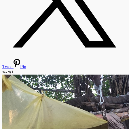
Tweet
Pin
অ-
অ+