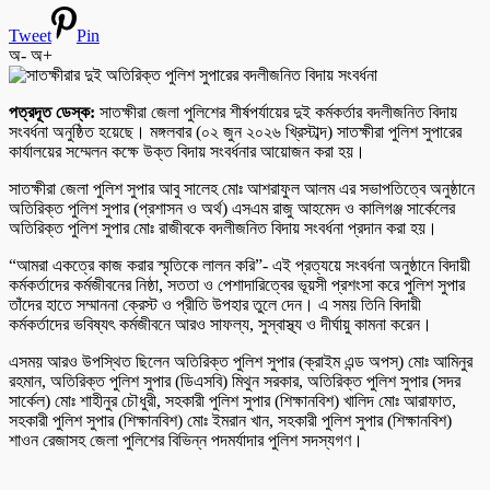
Tweet
Pin
অ-
অ+
পত্রদূত ডেস্ক:
সাতক্ষীরা জেলা পুলিশের শীর্ষপর্যায়ের দুই কর্মকর্তার বদলীজনিত বিদায়
সংবর্ধনা অনুষ্ঠিত হয়েছে। মঙ্গলবার (০২ জুন ২০২৬ খ্রিস্টাব্দ) সাতক্ষীরা পুলিশ সুপারের
কার্যালয়ের সম্মেলন কক্ষে উক্ত বিদায় সংবর্ধনার আয়োজন করা হয়।
সাতক্ষীরা জেলা পুলিশ সুপার আবু সালেহ মোঃ আশরাফুল আলম এর সভাপতিত্বে অনুষ্ঠানে
অতিরিক্ত পুলিশ সুপার (প্রশাসন ও অর্থ) এসএম রাজু আহমেদ ও কালিগঞ্জ সার্কেলের
অতিরিক্ত পুলিশ সুপার মোঃ রাজীবকে বদলীজনিত বিদায় সংবর্ধনা প্রদান করা হয়।
“আমরা একত্রে কাজ করার স্মৃতিকে লালন করি”- এই প্রত্যয়ে সংবর্ধনা অনুষ্ঠানে বিদায়ী
কর্মকর্তাদের কর্মজীবনের নিষ্ঠা, সততা ও পেশাদারিত্বের ভূয়সী প্রশংসা করে পুলিশ সুপার
তাঁদের হাতে সম্মাননা ক্রেস্ট ও প্রীতি উপহার তুলে দেন। এ সময় তিনি বিদায়ী
কর্মকর্তাদের ভবিষ্যৎ কর্মজীবনে আরও সাফল্য, সুস্বাস্থ্য ও দীর্ঘায়ু কামনা করেন।
এসময় আরও উপস্থিত ছিলেন অতিরিক্ত পুলিশ সুপার (ক্রাইম এন্ড অপস্) মোঃ আমিনুর
রহমান, অতিরিক্ত পুলিশ সুপার (ডিএসবি) মিথুন সরকার, অতিরিক্ত পুলিশ সুপার (সদর
সার্কেল) মোঃ শাহীনুর চৌধুরী, সহকারী পুলিশ সুপার (শিক্ষানবিশ) খালিদ মোঃ আরাফাত,
সহকারী পুলিশ সুপার (শিক্ষানবিশ) মোঃ ইমরান খান, সহকারী পুলিশ সুপার (শিক্ষানবিশ)
শাওন রেজাসহ জেলা পুলিশের বিভিন্ন পদমর্যাদার পুলিশ সদস্যগণ।