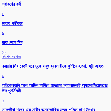
শ্রাবণের বর্ষা
৮
মায়ার গভীরতা
৯
রাত শেষে দিন
১০
সর্বশেষ সব খবর
কয়রায় সিঁধ কেটে ঘরে ঢুকে ওষুধ ব্যবসায়ীকে কুপিয়ে হত্যা, স্ত্রী আহত
১
পাটকেলঘাটা আল-আমিন ফাজিল মাদ্রাসা অ্যালামনাই অ্যাসোসিয়েশনের
ঈদ পুনর্মিলনী
২
সাতক্ষীরা শহরে এক নারীর অস্বাভাবিক মৃত্যু, গলিত লাশ উদ্ধার