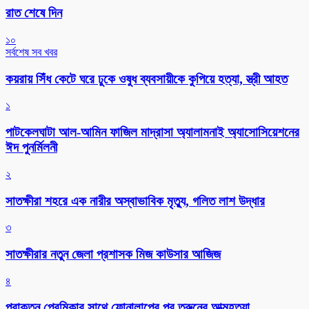
রাত শেষে দিন
১০
সর্বশেষ সব খবর
কয়রায় সিঁধ কেটে ঘরে ঢুকে ওষুধ ব্যবসায়ীকে কুপিয়ে হত্যা, স্ত্রী আহত
১
পাটকেলঘাটা আল-আমিন ফাজিল মাদ্রাসা অ্যালামনাই অ্যাসোসিয়েশনের
ঈদ পুনর্মিলনী
২
সাতক্ষীরা শহরে এক নারীর অস্বাভাবিক মৃত্যু, গলিত লাশ উদ্ধার
৩
সাতক্ষীরার নতুন জেলা প্রশাসক মিজ কাউসার আজিজ
৪
প্রাক্তন প্রেমিকার সাথে ফোনালাপের পর তরুনের আত্মহত্যা