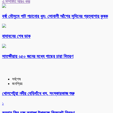
এ সম্পর্কিত আরও খবর
বর্ষা মৌসুমে পাট পচানোর ধুম: সোনালী আঁশের সুদিনের প্রত্যাশায় কৃষক
বাদাবনের শেষ ডাক
সাতক্ষীরায় ২৫০ জনের মধ্যে গাছের চারা বিতরণ
সর্বশেষ
জনপ্রিয়
খোলপেটুয়া নদীর বেড়িবাঁধে ধস, সংস্কারকাজ শুরু
১
কয়রায় ফ্রি চক্ষু ক্যাম্প উপলক্ষে লিফলেট বিতরণ