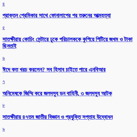
৪
প্রাক্তন প্রেমিকার সাথে ফোনালাপের পর তরুনের আত্মহত্যা
৫
সাতক্ষীরায় কোচিং সেন্টারে ঢুকে পরিচালককে কুপিয়ে পিটিয়ে জখম ও টাকা
ছিনতাই
৬
ঈদে কত খরচ করলেন? সব হিসাব চাইতে পারে এনবিআর
৭
অনিমেষকে জিম্মি করে জলদস্যু ডন বাহিনী, ৩ জলদস্যু আটক
৮
সাতক্ষীরায় ৪৭তম জাতীয় বিজ্ঞান ও প্রযুক্তি সপ্তাহ উদ্বোধন
৯