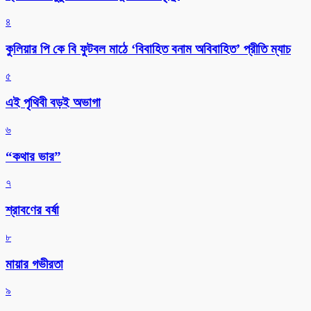
৪
কুলিয়ার পি কে বি ফুটবল মাঠে ‘বিবাহিত বনাম অবিবাহিত’ প্রীতি ম্যাচ
৫
এই পৃথিবী বড়ই অভাগা
৬
“কথার ভার”
৭
শ্রাবণের বর্ষা
৮
মায়ার গভীরতা
৯