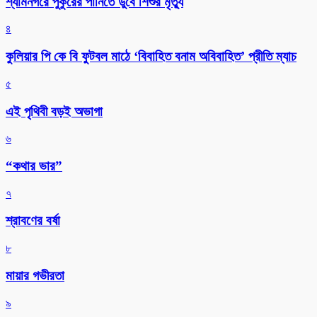
শ্যামনগরে পুকুরের পানিতে ডুবে শিশুর মৃত্যু
৪
কুলিয়ার পি কে বি ফুটবল মাঠে ‘বিবাহিত বনাম অবিবাহিত’ প্রীতি ম্যাচ
৫
এই পৃথিবী বড়ই অভাগা
৬
“কথার ভার”
৭
শ্রাবণের বর্ষা
৮
মায়ার গভীরতা
৯