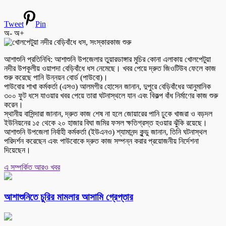
Tweet
Pin
অ-
অ+
আশাশুনি প্রতিনিধি: আশাশুনি উপজেলার তুয়ারডাঙ্গার মুচির কোনা এলাকায় খোলপেটুয়া
নদীর উপকূলীয় ওয়াপদা বেড়িবাঁধে ধস নেমেছে। খবর পেয়ে দ্রুত জিওটিউব ফেলে কাজ
শুরু করেছে পানি উন্নয়ন বোর্ড (পাউবো)।
পাউবোর শাখা কর্মকর্তা (এসও) আলমগীর হোসেন জানান, দুপুরে বেড়িবাঁধের আনুমানিক
৩০০ ফুট ধসে যাওয়ার খবর পেয়ে তারা ঘটনাস্থলে যান এবং বিকল্প বাঁধ নির্মাণের কাজ শুরু
করেন।
স্থানীয় বাসিন্দারা জানান, দ্রুত কাজ শেষ না হলে জোয়ারের পানি ঢুকে খাজরা ও বড়দল
ইউনিয়নের ১৫ থেকে ২০ হাজার বিঘা জমির ফসল ক্ষতিগ্রস্ত হওয়ার ঝুঁকি রয়েছে।
আশাশুনি উপজেলা নির্বাহী কর্মকর্তা (ইউএনও) শ্যামানন্দ কুন্ডু জানান, তিনি ঘটনাস্থল
পরিদর্শন করেছেন এবং পাউবোকে দ্রুত কাজ সম্পন্ন করার প্রয়োজনীয় নির্দেশনা
দিয়েছেন।
এ সম্পর্কিত আরও খবর
আশাশুনিতে চুরির মামলার আসামি গ্রেপ্তার