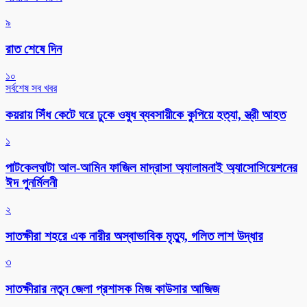
৯
রাত শেষে দিন
১০
সর্বশেষ সব খবর
কয়রায় সিঁধ কেটে ঘরে ঢুকে ওষুধ ব্যবসায়ীকে কুপিয়ে হত্যা, স্ত্রী আহত
১
পাটকেলঘাটা আল-আমিন ফাজিল মাদ্রাসা অ্যালামনাই অ্যাসোসিয়েশনের
ঈদ পুনর্মিলনী
২
সাতক্ষীরা শহরে এক নারীর অস্বাভাবিক মৃত্যু, গলিত লাশ উদ্ধার
৩
সাতক্ষীরার নতুন জেলা প্রশাসক মিজ কাউসার আজিজ