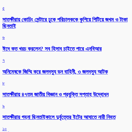
৫
সাতক্ষীরায় কোচিং সেন্টারে ঢুকে পরিচালককে কুপিয়ে পিটিয়ে জখম ও টাকা
ছিনতাই
৬
ঈদে কত খরচ করলেন? সব হিসাব চাইতে পারে এনবিআর
৭
অনিমেষকে জিম্মি করে জলদস্যু ডন বাহিনী, ৩ জলদস্যু আটক
৮
সাতক্ষীরায় ৪৭তম জাতীয় বিজ্ঞান ও প্রযুক্তি সপ্তাহ উদ্বোধন
৯
সাতক্ষীরায় গহনা ছিনতাইকালে দুর্বৃত্তের ইটের আঘাতে নারী নিহত
১০