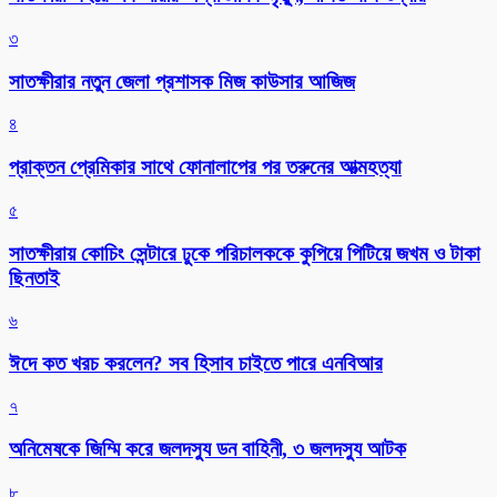
৩
সাতক্ষীরার নতুন জেলা প্রশাসক মিজ কাউসার আজিজ
৪
প্রাক্তন প্রেমিকার সাথে ফোনালাপের পর তরুনের আত্মহত্যা
৫
সাতক্ষীরায় কোচিং সেন্টারে ঢুকে পরিচালককে কুপিয়ে পিটিয়ে জখম ও টাকা
ছিনতাই
৬
ঈদে কত খরচ করলেন? সব হিসাব চাইতে পারে এনবিআর
৭
অনিমেষকে জিম্মি করে জলদস্যু ডন বাহিনী, ৩ জলদস্যু আটক
৮