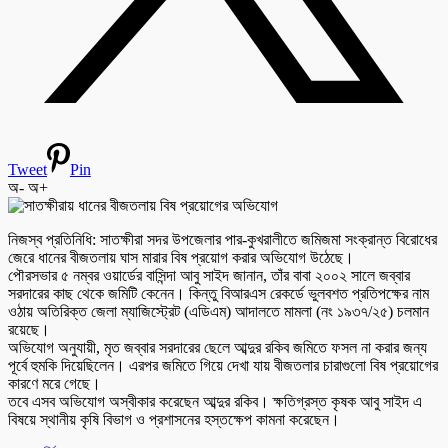
Tweet
Pin
অ-
অ+
নিজস্ব প্রতিনিধি: সাতক্ষীরা সদর উপজেলার পার-কুখরালীতে জমিজমা সংক্রান্ত বিরোধের
জেরে ধানের বীজতলায় ঘাস মারার বিষ প্রয়োগ করার অভিযোগ উঠেছে।
পৌরসভার ৫ নম্বর ওয়ার্ডের বাসিন্দা আবু সাইদ জানান, তাঁর বাবা ২০০২ সালে জব্বার
সরদারের কাছ থেকে জমিটি কেনেন। কিন্তু বিআরএস রেকর্ডে ভুলবশত প্রতিপক্ষের নাম
ওঠায় অতিরিক্ত জেলা ম্যাজিস্ট্রেট (এডিএম) আদালতে মামলা (নং ১৯৩৭/২৫) চলমান
রয়েছে।
অভিযোগ অনুযায়ী, মৃত জব্বার সরদারের ছেলে আব্দুর রকিব জমিতে ফসল না করার জন্য
পূর্বে হুমকি দিয়েছিলেন। এরপর জমিতে গিয়ে দেখা যায় বীজতলার চারাগুলো বিষ প্রয়োগের
কারণে মরে গেছে।
তবে এসব অভিযোগ অস্বীকার করেছেন আব্দুর রকিব। ক্ষতিগ্রস্ত কৃষক আবু সাইদ এ
বিষয়ে স্থানীয় কৃষি বিভাগ ও প্রশাসনের হস্তক্ষেপ কামনা করেছেন।