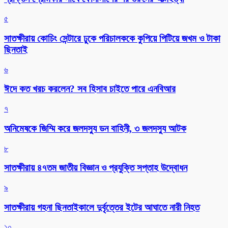
৫
সাতক্ষীরায় কোচিং সেন্টারে ঢুকে পরিচালককে কুপিয়ে পিটিয়ে জখম ও টাকা
ছিনতাই
৬
ঈদে কত খরচ করলেন? সব হিসাব চাইতে পারে এনবিআর
৭
অনিমেষকে জিম্মি করে জলদস্যু ডন বাহিনী, ৩ জলদস্যু আটক
৮
সাতক্ষীরায় ৪৭তম জাতীয় বিজ্ঞান ও প্রযুক্তি সপ্তাহ উদ্বোধন
৯
সাতক্ষীরায় গহনা ছিনতাইকালে দুর্বৃত্তের ইটের আঘাতে নারী নিহত
১০