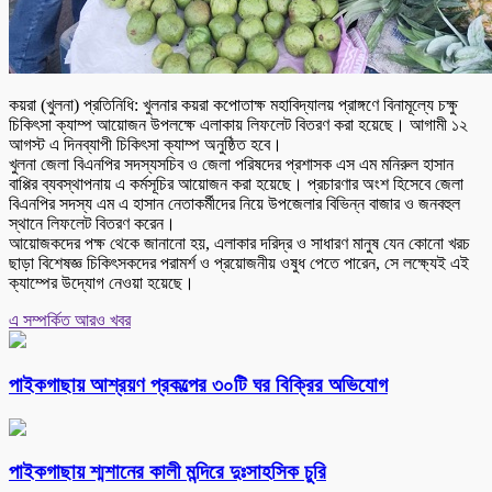
কয়রা (খুলনা) প্রতিনিধি: খুলনার কয়রা কপোতাক্ষ মহাবিদ্যালয় প্রাঙ্গণে বিনামূল্যে চক্ষু
চিকিৎসা ক্যাম্প আয়োজন উপলক্ষে এলাকায় লিফলেট বিতরণ করা হয়েছে। আগামী ১২
আগস্ট এ দিনব্যাপী চিকিৎসা ক্যাম্প অনুষ্ঠিত হবে।
খুলনা জেলা বিএনপির সদস্যসচিব ও জেলা পরিষদের প্রশাসক এস এম মনিরুল হাসান
বাপ্পির ব্যবস্থাপনায় এ কর্মসূচির আয়োজন করা হয়েছে। প্রচারণার অংশ হিসেবে জেলা
বিএনপির সদস্য এম এ হাসান নেতাকর্মীদের নিয়ে উপজেলার বিভিন্ন বাজার ও জনবহুল
স্থানে লিফলেট বিতরণ করেন।
আয়োজকদের পক্ষ থেকে জানানো হয়, এলাকার দরিদ্র ও সাধারণ মানুষ যেন কোনো খরচ
ছাড়া বিশেষজ্ঞ চিকিৎসকদের পরামর্শ ও প্রয়োজনীয় ওষুধ পেতে পারেন, সে লক্ষ্যেই এই
ক্যাম্পের উদ্যোগ নেওয়া হয়েছে।
এ সম্পর্কিত আরও খবর
পাইকগাছায় আশ্রয়ণ প্রকল্পের ৩০টি ঘর বিক্রির অভিযোগ
পাইকগাছায় শ্মশানের কালী মন্দিরে দুঃসাহসিক চুরি