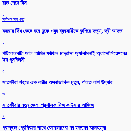
রাত শেষে দিন
১০
সর্বশেষ সব খবর
কয়রায় সিঁধ কেটে ঘরে ঢুকে ওষুধ ব্যবসায়ীকে কুপিয়ে হত্যা, স্ত্রী আহত
১
পাটকেলঘাটা আল-আমিন ফাজিল মাদ্রাসা অ্যালামনাই অ্যাসোসিয়েশনের
ঈদ পুনর্মিলনী
২
সাতক্ষীরা শহরে এক নারীর অস্বাভাবিক মৃত্যু, গলিত লাশ উদ্ধার
৩
সাতক্ষীরার নতুন জেলা প্রশাসক মিজ কাউসার আজিজ
৪
প্রাক্তন প্রেমিকার সাথে ফোনালাপের পর তরুনের আত্মহত্যা