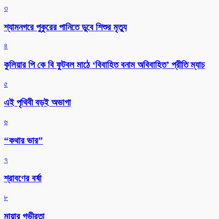
৩
শ্যামনগরে পুকুরের পানিতে ডুবে শিশুর মৃত্যু
৪
কুলিয়ার পি কে বি ফুটবল মাঠে ‘বিবাহিত বনাম অবিবাহিত’ প্রীতি ম্যাচ
৫
এই পৃথিবী বড়ই অভাগা
৬
“কথার ভার”
৭
শ্রাবণের বর্ষা
৮
মায়ার গভীরতা