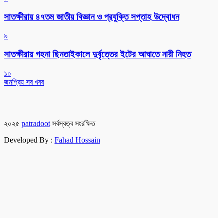
সাতক্ষীরায় ৪৭তম জাতীয় বিজ্ঞান ও প্রযুক্তি সপ্তাহ উদ্বোধন
৯
সাতক্ষীরায় গহনা ছিনতাইকালে দুর্বৃত্তের ইটের আঘাতে নারী নিহত
১০
জনপ্রিয় সব খবর
২০২৫
patradoot
সর্বস্বত্ব সংরক্ষিত
Developed By :
Fahad Hossain