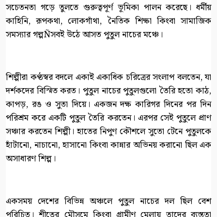
সচেতনতা গড়ে তুলতে গুরুত্বপূর্ণ ভূমিকা পালন করেছে। ধর্মীয়
কাহিনি, রূপকথা, লোকগাঁথা, নৈতিক শিক্ষা কিংবা সামাজিক
সমস্যার গল্পÑসবই উঠে আসত পুতুল নাচের মঞ্চে।
শিল্পীরা কণ্ঠস্বর বদলে একাই একাধিক চরিত্রের সংলাপ বলতেন, যা
দর্শকদের বিস্মিত করত। পুতুল নাচের পুতুলগুলো তৈরি হতো কাঠ,
কাপড়, রঙ ও সুতা দিয়ে। একজন দক্ষ কারিগর দিনের পর দিন
পরিশ্রম করে একটি পুতুল তৈরি করতেন। এরপর সেই পুতুলে প্রাণ
সঞ্চার করতেন শিল্পী। হাতের নিপুণ কৌশলে সুতো টেনে পুতুলকে
হাঁটানো, নাচানো, হাসানো কিংবা কান্নার অভিনয় করানো ছিল এক
অসাধারণ শিল্প।
একসময় দেশের বিভিন্ন অঞ্চলে পুতুল নাচের দল ছিল বেশ
পরিচিত। শীতের মৌসুমে কিংবা গ্রামীণ মেলায় তাদের ব্যস্ততা