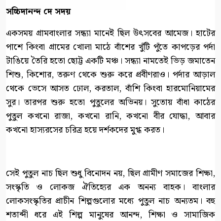
সচ্চিদানন্দ দে সদয়
একসময় গ্রামবাংলার সন্ধ্যা মানেই ছিল উৎসবের আমেজ। হাটের
পাশে কিংবা গ্রামের খোলা মাঠে বাঁশের খুঁটি পুঁতে কাপড়ের পর্দা
টাঙিয়ে তৈরি হতো ছোট্ট একটি মঞ্চ। সন্ধ্যা নামতেই ভিড় জমাতেন
শিশু, কিশোর, তরুণ থেকে শুরু করে প্রবীণরাও। পর্দার আড়াল
থেকে ভেসে আসত ঢোল, করতাল, বাঁশি কিংবা হারমোনিয়ামের
সুর। তারপর শুরু হতো পুতুলের অভিনয়। সুতোয় বাঁধা কাঠের
পুতুল কখনো রাজা, কখনো রানি, কখনো বীর যোদ্ধা, আবার
কখনো হাস্যরসের চরিত্র হয়ে দর্শকদের মুগ্ধ করত।
সেই পুতুল নাচ ছিল শুধু বিনোদন নয়, ছিল গ্রামীণ সমাজের শিক্ষা,
সংস্কৃতি ও লোকজ ঐতিহ্যের এক অনন্য বাহক। বাংলার
লোকসংস্কৃতির প্রাচীন শিল্পগুলোর মধ্যে পুতুল নাচ অন্যতম। বহু
শতাব্দী ধরে এই শিল্প মানুষের আনন্দ, শিক্ষা ও সামাজিক