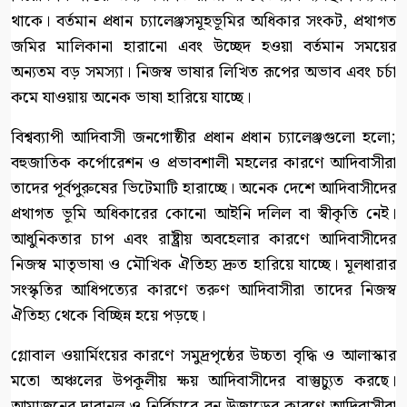
থাকে। বর্তমান প্রধান চ্যালেঞ্জসমূহভূমির অধিকার সংকট, প্রথাগত
জমির মালিকানা হারানো এবং উচ্ছেদ হওয়া বর্তমান সময়ের
অন্যতম বড় সমস্যা। নিজস্ব ভাষার লিখিত রূপের অভাব এবং চর্চা
কমে যাওয়ায় অনেক ভাষা হারিয়ে যাচ্ছে।
বিশ্বব্যাপী আদিবাসী জনগোষ্ঠীর প্রধান প্রধান চ্যালেঞ্জগুলো হলো;
বহুজাতিক কর্পোরেশন ও প্রভাবশালী মহলের কারণে আদিবাসীরা
তাদের পূর্বপুরুষের ভিটেমাটি হারাচ্ছে। অনেক দেশে আদিবাসীদের
প্রথাগত ভূমি অধিকারের কোনো আইনি দলিল বা স্বীকৃতি নেই।
আধুনিকতার চাপ এবং রাষ্ট্রীয় অবহেলার কারণে আদিবাসীদের
নিজস্ব মাতৃভাষা ও মৌখিক ঐতিহ্য দ্রুত হারিয়ে যাচ্ছে। মূলধারার
সংস্কৃতির আধিপত্যের কারণে তরুণ আদিবাসীরা তাদের নিজস্ব
ঐতিহ্য থেকে বিচ্ছিন্ন হয়ে পড়ছে।
গ্লোবাল ওয়ার্মিংয়ের কারণে সমুদ্রপৃষ্ঠের উচ্চতা বৃদ্ধি ও আলাস্কার
মতো অঞ্চলের উপকূলীয় ক্ষয় আদিবাসীদের বাস্তুচ্যুত করছে।
আমাজনের দাবানল ও নির্বিচারে বন উজাড়ের কারণে আদিবাসীরা