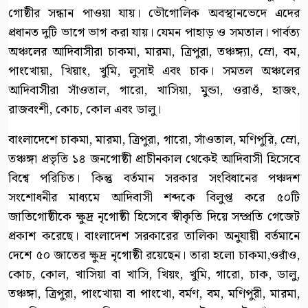
গোষ্ঠীর সন্ধান পাওয়া যায়। ভৌগোলিক অবস্থানভেদে এদের
প্রধানত দুটি ভাগে ভাগ করা যায়। যেমন পাহাড় ও সমতাল। পার্বত্য
অঞ্চলের আদিবাসীরা চাকমা, মারমা, ত্রিপুরা, তঞ্চঙ্গ্যা, ম্রো, বম,
পাংখোয়া, খিয়াং, খুমি, লুসাই এবং চাক। সমতল অঞ্চলের
আদিবাসীরা সাঁওতাল, গারো, খাসিয়া, মুন্ডা, ওরাওঁ, হাজং,
রাজবংশী, কোচ, কোল এবং ডালু।
বাংলাদেশে চাকমা, মারমা, ত্রিপুরা, গারো, সাঁওতাল, মণিপুরি, ম্রো,
তঞ্চঙ্গা প্রভৃতি ১৪ জনগোষ্ঠী প্রাচীনকাল থেকেই আদিবাসী হিসেবে
বিশ্বে পরিচিত। কিন্তু বর্তমান সরকার সংবিধানের পঞ্চদশ
সংশোধনীর মাধ্যমে আদিবাসী শব্দকে বিলুপ্ত করে ৫০টি
জাতিগোষ্ঠীকে ক্ষুদ্র নৃগোষ্ঠী হিসেবে স্বীকৃতি দিয়ে সম্প্রতি গেজেট
প্রকাশ করেছে। বাংলাদেশ সরকারের তালিকা অনুযায়ী বর্তমানে
দেশে ৫০ জাতের ক্ষুদ্র নৃগোষ্ঠী রয়েছেন। তারা হলো চাকমা,ওরাঁও,
কোচ, কোল, খাসিয়া বা খাসি, খিয়ং, খুমি, গারো, চাক, ডালু,
তঞ্চঙ্গা, ত্রিপুরা, পাংখোয়া বা পাংখো, বর্মণ, বম, মণিপুরী, মারমা,