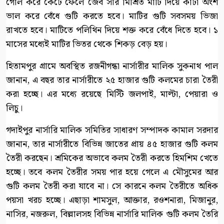
গোল করে কেঁটে ফেলে জৈব সার মিশ্রিত মাটি দিয়ে কাঁটা অংশ
ভাল করে বেঁধে গুটি করতে হবে। মাটির গুটি সবসময় ভিজা
রাখতে হবে। মাটিতে পলিথিন দিয়ে শক্ত করে বেঁধে দিতে হবে। ১
মাসের মধ্যেই মাটির ভিতর থেকে শিকড় বেড় হয়।
হিতামপুর গ্রামে অবস্থিত রজনীগন্ধা নার্সারীর মালিক সুকনাথ পাল
জানান, এ বছর তার নার্সারীতে ২৫ হাজার গুটি কলমের চারা তৈরী
করা হচ্ছে। এর মধ্যে রয়েছে মিস্টি জলপাই, মাল্টা, পেয়ারা ও
লিচু।
গদাইপুর নার্সারি মালিক সমিতির সাধারণ সম্পাদক কামাল সরদার
জানান, তার নার্সারীতে বিভিন্ন জাতের প্রায় ৪৫ হাজার গুটি কলম
তৈরী করছেন। শ্রমিকের অভাবে কলম তৈরী করতে হিমশিম খেতে
হচ্ছে। তবে কলম তৈরীর সময় পার হয়ে গেলে এ মৌসুমের আর
গুটি কলম তৈরী করা যাবে না। সে কারনে কলম তৈরীতে অধিক
পয়সা খরচ হচ্ছে। এছাড়া শামসুল, আক্তার, রওশনারা, মিজানুর,
নাসির, নজরুল, বিল্লালসহ বিভিন্ন নার্সারি মালিক গুটি কলম তৈরি