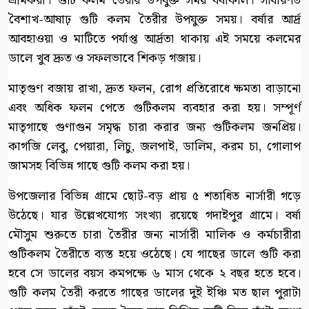
শ্রমিকরা। গুটি কলম তৈরীর উপযুক্ত সময় বর্ষাকাল। সাধারণত
বৈশাখ-আষাঢ় গুটি কলম তৈরীর উপযুক্ত সময়। বর্ষার আর্দ্র
আবহাওয়া ও মাটিতে পর্যাপ্ত আর্দ্রতা থাকায় এই সময়ে কলমের
ডালে খুব দ্রুত ও সফলভাবে শিকড় গজায়।
মাতৃগুণ বজায় রাখা, দ্রুত ফলন, রোগ প্রতিরোধে ক্ষমতা বাড়ানো
এবং অধিক ফলন পেতে গুটিকলম ব্যবহার করা হয়। সম্পূর্ণ
মাতৃগাছে গুণাগুন সমৃদ্ধ চারা করার জন্য গুটিকলম জনপ্রিয়।
কাগজি লেবু, পেয়ারা, লিচু, জলপাই, ডালিম, করম চা, গোলাপ
জামসহ বিভিন্ন গাছে গুটি কলম করা হয়।
উপজেলার বিভিন্ন গ্রামে ছোট-বড় প্রায় ৫ শতাধিত নার্সারী গড়ে
উঠেছে। যার উল্লেখযোগ্য সংখ্যা রয়েছে গদাইপুর গ্রামে। বর্ষা
মৌসুম শুরুতে চারা তৈরীর জন্য নার্সারী মালিক ও কর্মচারীরা
গুটিকলম তৈরীতে ব্যস্ত হয়ে ওঠেছে। যে গাছের ডালে গুটি করা
হবে সে ডালের বয়স কমপক্ষে ৬ মাস থেকে ২ বছর হতে হবে।
গুটি কলম তৈরী করতে গাছের ডালের দুই ইঞ্চি মত ছাল পুরাটা