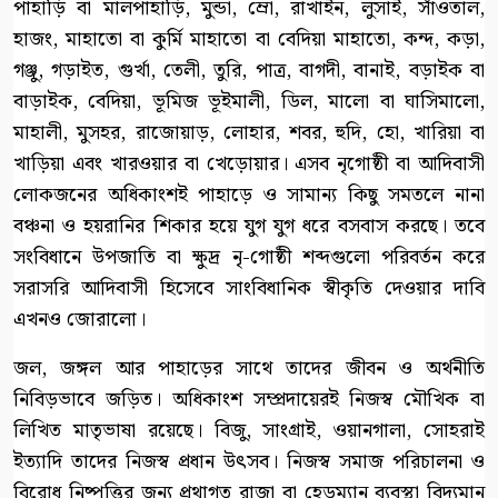
পাহাড়ি বা মালপাহাড়ি, মুন্ডা, ম্রো, রাখাইন, লুসাই, সাঁওতাল,
হাজং, মাহাতো বা কুর্মি মাহাতো বা বেদিয়া মাহাতো, কন্দ, কড়া,
গঞ্জু, গড়াইত, গুর্খা, তেলী, তুরি, পাত্র, বাগদী, বানাই, বড়াইক বা
বাড়াইক, বেদিয়া, ভূমিজ ভূইমালী, ডিল, মালো বা ঘাসিমালো,
মাহালী, মুসহর, রাজোয়াড়, লোহার, শবর, হুদি, হো, খারিয়া বা
খাড়িয়া এবং খারওয়ার বা খেড়োয়ার। এসব নৃগোষ্ঠী বা আদিবাসী
লোকজনের অধিকাংশই পাহাড়ে ও সামান্য কিছু সমতলে নানা
বঞ্চনা ও হয়রানির শিকার হয়ে যুগ যুগ ধরে বসবাস করছে। তবে
সংবিধানে উপজাতি বা ক্ষুদ্র নৃ-গোষ্ঠী শব্দগুলো পরিবর্তন করে
সরাসরি আদিবাসী হিসেবে সাংবিধানিক স্বীকৃতি দেওয়ার দাবি
এখনও জোরালো।
জল, জঙ্গল আর পাহাড়ের সাথে তাদের জীবন ও অর্থনীতি
নিবিড়ভাবে জড়িত। অধিকাংশ সম্প্রদায়েরই নিজস্ব মৌখিক বা
লিখিত মাতৃভাষা রয়েছে। বিজু, সাংগ্রাই, ওয়ানগালা, সোহরাই
ইত্যাদি তাদের নিজস্ব প্রধান উৎসব। নিজস্ব সমাজ পরিচালনা ও
বিরোধ নিষ্পত্তির জন্য প্রথাগত রাজা বা হেডম্যান ব্যবস্থা বিদ্যমান