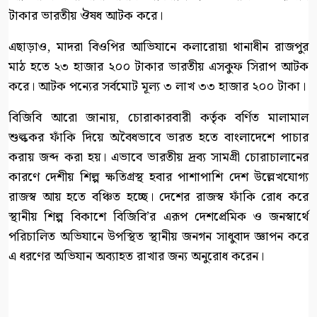
টাকার ভারতীয় ঔষধ আটক করে।
এছাড়াও, মাদরা বিওপির আভিযানে কলারোয়া থানাধীন রাজপুর
মাঠ হতে ২৩ হাজার ২০০ টাকার ভারতীয় এসকুফ সিরাপ আটক
করে। আটক পন্যের সর্বমোট মূল্য ৩ লাখ ৩৩ হাজার ২০০ টাকা।
বিজিবি আরো জানায়, চোরাকারবারী কর্তৃক বর্ণিত মালামাল
শুল্ককর ফাঁকি দিয়ে অবৈধভাবে ভারত হতে বাংলাদেশে পাচার
করায় জব্দ করা হয়। এভাবে ভারতীয় দ্রব্য সামগ্রী চোরাচালানের
কারণে দেশীয় শিল্প ক্ষতিগ্রস্থ হবার পাশাপাশি দেশ উল্লেখযোগ্য
রাজস্ব আয় হতে বঞ্চিত হচ্ছে। দেশের রাজস্ব ফাঁকি রোধ করে
স্থানীয় শিল্প বিকাশে বিজিবি’র এরূপ দেশপ্রেমিক ও জনস্বার্থে
পরিচালিত অভিযানে উপস্থিত স্থানীয় জনগন সাধুবাদ জ্ঞাপন করে
এ ধরণের অভিযান অব্যাহত রাখার জন্য অনুরোধ করেন।