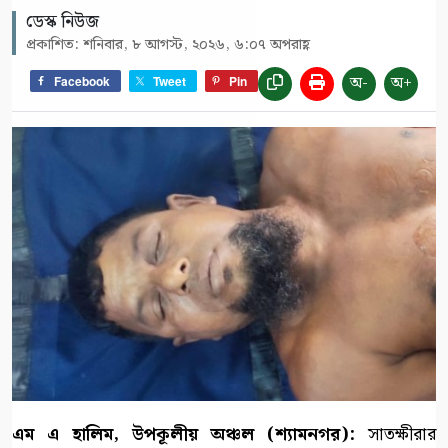
ডেস্ক নিউজ
প্রকাশিত: শনিবার, ৮ আগস্ট, ২০২৬, ৬:০৭ অপরাহ্ণ
অ-
অ+
Facebook
Tweet
Pin
এম এ হালিম, উপকূলীয় অঞ্চল (শ্যামনগর):
সাতক্ষীরার